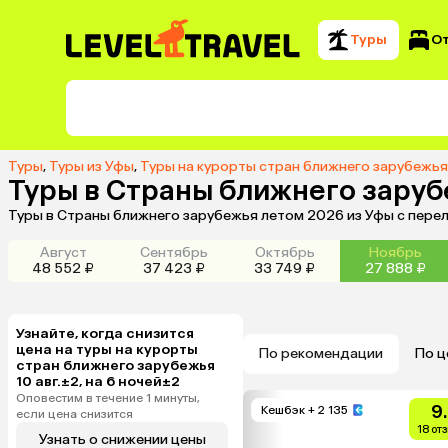
Туры
О
Туры
,
Туры из Уфы
,
Туры на курорты стран ближнего зарубежья
Туры в Страны ближнего заруб
Туры в Страны ближнего зарубежья летом 2026 из Уфы с пере
Август
Сентябрь
Октябрь
Ноябрь
48 552 ₽
37 423 ₽
33 749 ₽
27 888 ₽
Узнайте, когда снизится
цена на туры на курорты
По рекомендации
По ц
стран ближнего зарубежья
10 авг.±2, на 6 ночей±2
Оповестим в течение 1 минуты,
9
Кешбэк
+ 2 135
если цена снизится
18 от
Узнать о снижении цены