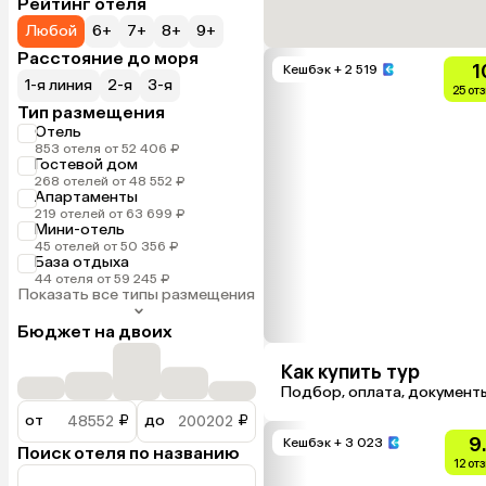
Рейтинг отеля
Любой
6+
7+
8+
9+
Расстояние до моря
1
Кешбэк
+ 2 519
1-я линия
2-я
3-я
25 от
Тип размещения
Отель
853 отеля от 52 406 ₽
Гостевой дом
268 отелей от 48 552 ₽
Апартаменты
219 отелей от 63 699 ₽
Мини-отель
45 отелей от 50 356 ₽
База отдыха
44 отеля от 59 245 ₽
Показать все типы размещения
Бюджет на двоих
Как купить тур
Подбор, оплата, документ
от
₽
до
₽
9
Кешбэк
+ 3 023
Поиск отеля по названию
12 от