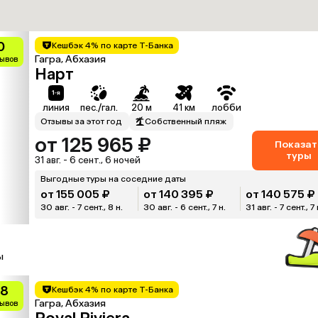
0
Кешбэк 4% по карте Т-Банка
Гагра, Абхазия
зывов
Нарт
линия
пес./гал.
20 м
41 км
лобби
Отзывы за этот год
Собственный пляж
от 125 965 ₽
Показат
туры
31 авг. - 6 сент., 6 ночей
Выгодные туры на соседние даты
от 155 005 ₽
от 140 395 ₽
от 140 575 ₽
30 авг. - 7 сент., 8 н.
30 авг. - 6 сент., 7 н.
31 авг. - 7 сент., 7 
ы
.8
Кешбэк 4% по карте Т-Банка
Гагра, Абхазия
зывов