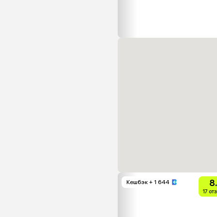
8
Кешбэк
+ 1 644
17 от