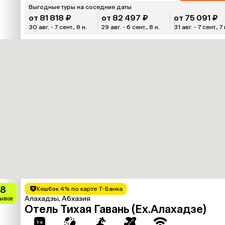
Выгодные туры на соседние даты
от 81 818 ₽
от 82 497 ₽
от 75 091 ₽
30 авг. - 7 сент., 8 н.
29 авг. - 6 сент., 8 н.
31 авг. - 7 сент., 7 
.8
Кешбэк 4% по карте Т-Банка
Алахадзы, Абхазия
зывов
Отель Тихая Гавань (Ex.Алахадзе)