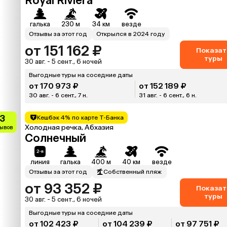
Royal Riviera
галька
230 м
34 км
везде
Отзывы за этот год
Открылся в 2024 году
от 151 162 ₽
Показат
туры
30 авг. - 5 сент., 6 ночей
Выгодные туры на соседние даты
от 170 973 ₽
от 152 189 ₽
30 авг. - 6 сент., 7 н.
31 авг. - 6 сент., 6 н.
.3
Кешбэк 4% по карте Т-Банка
Холодная речка, Абхазия
зывов
Солнечный
линия
галька
400 м
40 км
везде
Отзывы за этот год
Собственный пляж
от 93 352 ₽
Показат
туры
30 авг. - 5 сент., 6 ночей
Выгодные туры на соседние даты
от 102 423 ₽
от 104 239 ₽
от 97 751 ₽