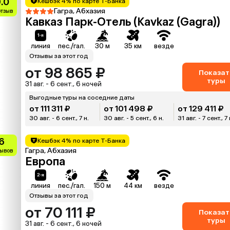
.0
Кешбэк 4% по карте Т-Банка
Гагра, Абхазия
отзыв
Кавказ Парк-Отель (Kavkaz (Gagra))
линия
пес./гал.
30 м
35 км
везде
Отзывы за этот год
от 98 865 ₽
Показат
туры
31 авг. - 6 сент., 6 ночей
Выгодные туры на соседние даты
от 111 311 ₽
от 101 498 ₽
от 129 411 ₽
30 авг. - 6 сент., 7 н.
30 авг. - 5 сент., 6 н.
31 авг. - 7 сент., 7 
.6
Кешбэк 4% по карте Т-Банка
Гагра, Абхазия
зывов
Европа
линия
пес./гал.
150 м
44 км
везде
Отзывы за этот год
от 70 111 ₽
Показат
туры
31 авг. - 6 сент., 6 ночей