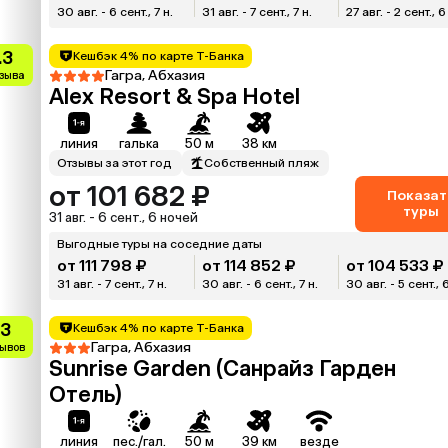
30 авг. - 6 сент., 7 н.
31 авг. - 7 сент., 7 н.
27 авг. - 2 сент., 6
.3
Кешбэк 4% по карте Т-Банка
Гагра, Абхазия
тзыва
Alex Resort & Spa Hotel
линия
галька
50 м
38 км
Отзывы за этот год
Собственный пляж
от 101 682 ₽
Показат
туры
31 авг. - 6 сент., 6 ночей
Выгодные туры на соседние даты
от 111 798 ₽
от 114 852 ₽
от 104 533 ₽
31 авг. - 7 сент., 7 н.
30 авг. - 6 сент., 7 н.
30 авг. - 5 сент., 
.3
Кешбэк 4% по карте Т-Банка
Гагра, Абхазия
зывов
Sunrise Garden (Санрайз Гарден
Отель)
линия
пес./гал.
50 м
39 км
везде