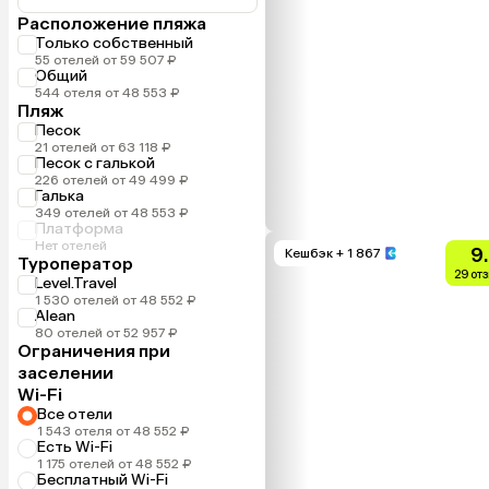
Расположение пляжа
Только собственный
55 отелей от 59 507 ₽
Общий
544 отеля от 48 553 ₽
Пляж
Песок
21 отелей от 63 118 ₽
Песок с галькой
226 отелей от 49 499 ₽
Галька
349 отелей от 48 553 ₽
Платформа
Нет отелей
9
Кешбэк
+ 1 867
Туроператор
29 от
Level.Travel
1 530 отелей от 48 552 ₽
Alean
80 отелей от 52 957 ₽
Ограничения при
заселении
Wi-Fi
Все отели
1 543 отеля от 48 552 ₽
Есть Wi-Fi
1 175 отелей от 48 552 ₽
Бесплатный Wi-Fi