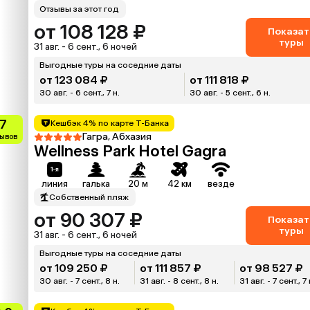
Отзывы за этот год
от 108 128 ₽
Показат
туры
31 авг. - 6 сент., 6 ночей
Выгодные туры на соседние даты
от 123 084 ₽
от 111 818 ₽
30 авг. - 6 сент., 7 н.
30 авг. - 5 сент., 6 н.
.7
Кешбэк 4% по карте Т-Банка
Гагра, Абхазия
зывов
Wellness Park Hotel Gagra
линия
галька
20 м
42 км
везде
Собственный пляж
от 90 307 ₽
Показат
туры
31 авг. - 6 сент., 6 ночей
Выгодные туры на соседние даты
от 109 250 ₽
от 111 857 ₽
от 98 527 ₽
30 авг. - 7 сент., 8 н.
31 авг. - 8 сент., 8 н.
31 авг. - 7 сент., 7 