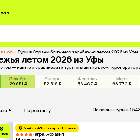
тели
 из Уфы
,
Туры в Страны ближнего зарубежья летом 2026 из Уфы
ежья летом 2026 из Уфы
летом — ищите и сравнивайте туры онлайн по всем туроператор
Декабрь
Январь
Февраль
Март
29 651 ₽
52 516 ₽
53 407 ₽
68 772 ₽
Показаны туры в 1 54
ене
По рейтингу
.8
Кешбэк 4% по карте Т-Банка
Гагра, Абхазия
зывов