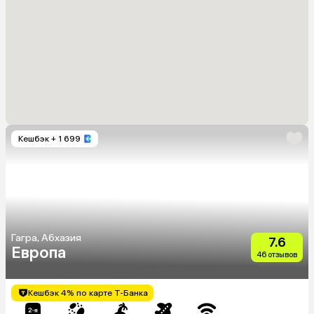
Кешбэк
+ 1 699
Гагра, Абхазия
7.6
Европа
46 отзывов
Кешбэк 4% по карте Т-Банка