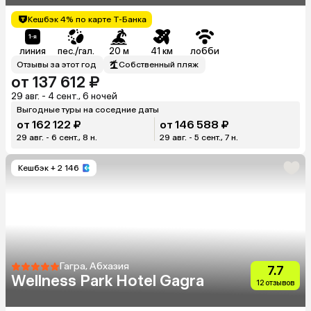
Кешбэк 4% по карте Т-Банка
линия
пес./гал.
20 м
41 км
лобби
Отзывы за этот год
Собственный пляж
от 137 612 ₽
29 авг. - 4 сент., 6 ночей
Выгодные туры на соседние даты
от 162 122 ₽
от 146 588 ₽
29 авг. - 6 сент., 8 н.
29 авг. - 5 сент., 7 н.
Кешбэк
+ 2 146
Гагра, Абхазия
7.7
Wellness Park Hotel Gagra
12 отзывов