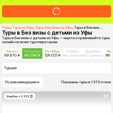
Туры
,
Туры из Уфы
,
Туры без визы из Уфы
,
Туры в Без визы с детьми из Уфы
Туры в Без визы с детьми из Уфы
Туры в Без визы с детьми из Уфы — ищите и сравнивайте туры
онлайн по всем туроператорам.
Август
Сентябрь
Октябрь
Ноябрь
Декабрь
Янв
69 970 ₽
60 796 ₽
126 021 ₽
Нет данных
Нет данных
88 5
Турция
По рекомендации
Показаны туры в 1 373 отеля
Кешбэк
+ 2 373