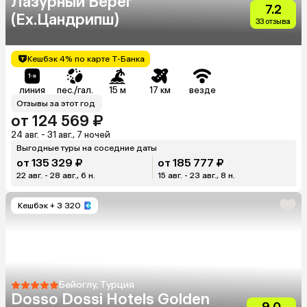
Лазурный Берег
7.2
(Ex.Цандрипш)
33 отзыва
Кешбэк 4% по карте Т-Банка
линия
пес./гал.
15 м
17 км
везде
Отзывы за этот год
от 124 569 ₽
24 авг. - 31 авг., 7 ночей
Выгодные туры на соседние даты
от 135 329 ₽
от 185 777 ₽
22 авг. - 28 авг., 6 н.
15 авг. - 23 авг., 8 н.
Кешбэк
+ 3 320
Бейоглу, Турция
Dosso Dossi Hotels Golden
9.0