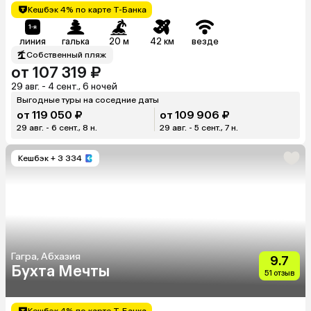
Кешбэк 4% по карте Т-Банка
линия
галька
20 м
42 км
везде
Собственный пляж
от 107 319 ₽
29 авг. - 4 сент., 6 ночей
Выгодные туры на соседние даты
от 119 050 ₽
от 109 906 ₽
29 авг. - 6 сент., 8 н.
29 авг. - 5 сент., 7 н.
Кешбэк
+ 3 334
Гагра, Абхазия
9.7
Бухта Мечты
51 отзыв
Кешбэк 4% по карте Т-Банка