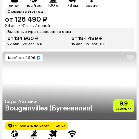
линия
пес./гал.
100 м
78 км
везде
Отзывы за этот год
от 126 490 ₽
24 авг. - 31 авг., 7 ночей
Выгодные туры на соседние даты
от 134 960 ₽
от 184 489 ₽
22 авг. - 28 авг., 6 н.
15 авг. - 23 авг., 8 н.
Кешбэк
+ 1 596
Гагра, Абхазия
9.9
Bougainvillea (Бугенвилия)
74 отзыва
Кешбэк 4% по карте Т-Банка