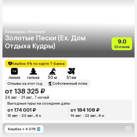
Алахадзы, Абхазия
Золотые Пески (Ex. Дом
9.0
Отдыха Кудры)
23 отзыва
Кешбэк 4% по карте Т-Банка
линия
галька
50 м
51 км
Отзывы за этот год
Собственный пляж
от 138 325 ₽
24 авг. - 31 авг., 7 ночей
Выгодные туры на соседние даты
от 174 001 ₽
от 184 108 ₽
15 авг. - 23 авг., 8 н.
14 авг. - 22 авг., 8 н.
Кешбэк
+ 4 076