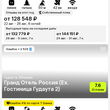
линия
галька
50 м
42 км
везде
Отзывы за этот год
Собственный пляж
от 128 548 ₽
22 авг. - 28 авг., 6 ночей
Выгодные туры на соседние даты
от 132 779 ₽
от 144 151 ₽
29 авг. - 5 сент., 7 н.
24 авг. - 31 авг., 7 н.
Кешбэк
+ 2 529
Гудаута, Абхазия
Гранд Отель Россия (Ex.
7.6
Гостиница Гудаута 2)
22 отзыва
Кешбэк 4% по карте Т-Банка