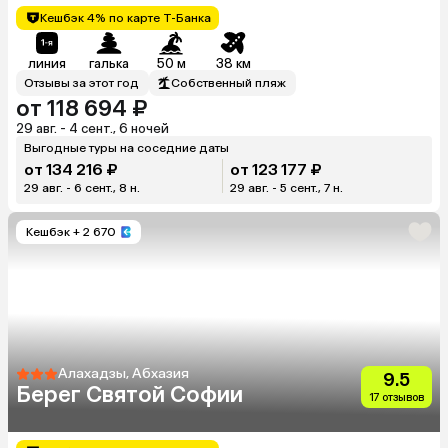
Кешбэк 4% по карте Т-Банка
линия
галька
50 м
38 км
Отзывы за этот год
Собственный пляж
от 118 694 ₽
29 авг. - 4 сент., 6 ночей
Выгодные туры на соседние даты
от 134 216 ₽
от 123 177 ₽
29 авг. - 6 сент., 8 н.
29 авг. - 5 сент., 7 н.
Кешбэк
+ 2 670
Алахадзы, Абхазия
9.5
Берег Святой Софии
17 отзывов