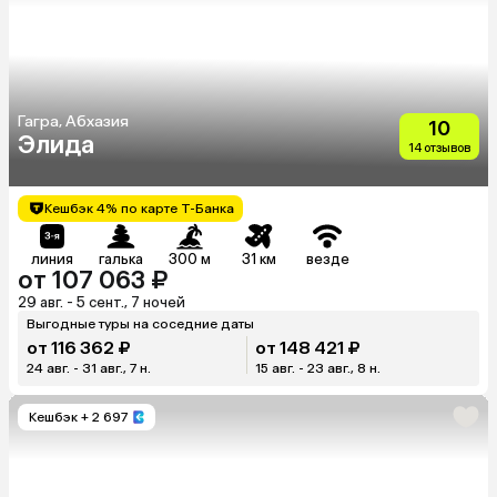
Гагра, Абхазия
10
Элида
14 отзывов
Кешбэк 4% по карте Т-Банка
линия
галька
300 м
31 км
везде
от 107 063 ₽
29 авг. - 5 сент., 7 ночей
Выгодные туры на соседние даты
от 116 362 ₽
от 148 421 ₽
24 авг. - 31 авг., 7 н.
15 авг. - 23 авг., 8 н.
Кешбэк
+ 2 697