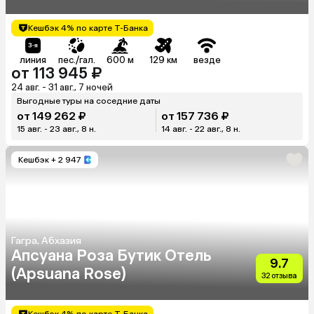
Кешбэк 4% по карте Т-Банка
линия
пес./гал.
600 м
129 км
везде
от 113 945 ₽
24 авг. - 31 авг., 7 ночей
Выгодные туры на соседние даты
от 149 262 ₽
от 157 736 ₽
15 авг. - 23 авг., 8 н.
14 авг. - 22 авг., 8 н.
Кешбэк
+ 2 947
Гагра, Абхазия
Апсуана Роза Бутик Отель
9.7
(Apsuana Rose)
32 отзыва
Кешбэк 4% по карте Т-Банка