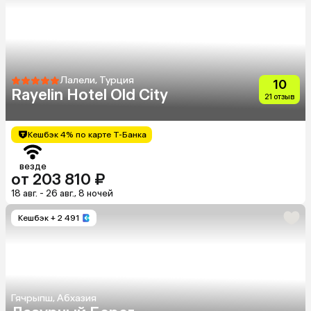
Лалели, Турция
10
Rayelin Hotel Old City
21 отзыв
Кешбэк 4% по карте Т-Банка
везде
от 203 810 ₽
18 авг. - 26 авг., 8 ночей
Кешбэк
+ 2 491
Гячрыпш, Абхазия