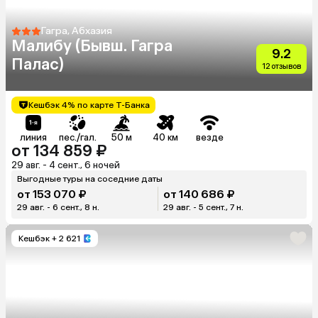
Гагра, Абхазия
Малибу (Бывш. Гагра
9.2
Палас)
12 отзывов
Кешбэк 4% по карте Т-Банка
линия
пес./гал.
50 м
40 км
везде
от 134 859 ₽
29 авг. - 4 сент., 6 ночей
Выгодные туры на соседние даты
от 153 070 ₽
от 140 686 ₽
29 авг. - 6 сент., 8 н.
29 авг. - 5 сент., 7 н.
Кешбэк
+ 2 621