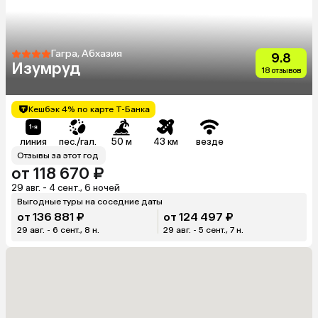
Гагра, Абхазия
9.8
Изумруд
18 отзывов
Кешбэк 4% по карте Т-Банка
линия
пес./гал.
50 м
43 км
везде
Отзывы за этот год
от 118 670 ₽
29 авг. - 4 сент., 6 ночей
Выгодные туры на соседние даты
от 136 881 ₽
от 124 497 ₽
29 авг. - 6 сент., 8 н.
29 авг. - 5 сент., 7 н.