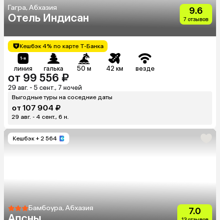
Гагра, Абхазия
9.6
Отель Индисан
7 отзывов
Кешбэк 4% по карте Т-Банка
линия
галька
50 м
42 км
везде
от 99 556 ₽
29 авг. - 5 сент., 7 ночей
Выгодные туры на соседние даты
от 107 904 ₽
29 авг. - 4 сент., 6 н.
Кешбэк
+ 2 564
Бамбоура, Абхазия
7.0
Апсны
13 отзывов