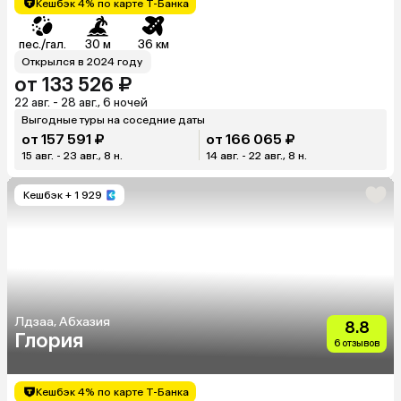
Кешбэк 4% по карте Т-Банка
пес./гал.
30 м
36 км
Открылся в 2024 году
от 133 526 ₽
22 авг. - 28 авг., 6 ночей
Выгодные туры на соседние даты
от 157 591 ₽
от 166 065 ₽
15 авг. - 23 авг., 8 н.
14 авг. - 22 авг., 8 н.
Кешбэк
+ 1 929
Лдзаа, Абхазия
8.8
Глория
6 отзывов
Кешбэк 4% по карте Т-Банка