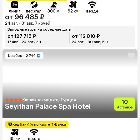
линия
пес./гал.
300 м
62 км
везде
от 96 485 ₽
24 авг. - 31 авг., 7 ночей
Выгодные туры на соседние даты
от 127 715 ₽
от 112 810 ₽
17 авг. - 24 авг., 7 н.
24 авг. - 30 авг., 6 н.
Кешбэк
+ 2 744
Кючюкчекмедже, Турция
10
Seyithan Palace Spa Hotel
9 отзывов
Кешбэк 4% по карте Т-Банка
45 км
везде