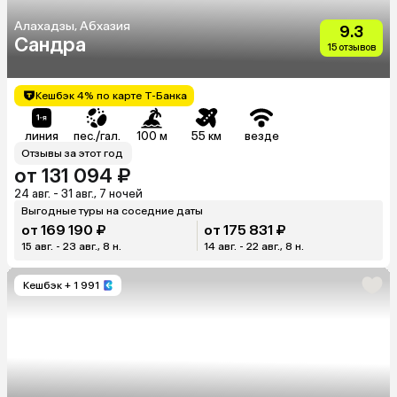
Алахадзы, Абхазия
9.3
Сандра
15 отзывов
Кешбэк 4% по карте Т-Банка
линия
пес./гал.
100 м
55 км
везде
Отзывы за этот год
от 131 094 ₽
24 авг. - 31 авг., 7 ночей
Выгодные туры на соседние даты
от 169 190 ₽
от 175 831 ₽
15 авг. - 23 авг., 8 н.
14 авг. - 22 авг., 8 н.
Кешбэк
+ 1 991