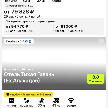
пес./гал.
40 м
32 км
везде
Отзывы за этот год
от 79 828 ₽
29 авг. - 5 сент., 7 ночей
Выгодные туры на соседние даты
от 94 770 ₽
от 91 060 ₽
24 авг. - 31 авг., 7 н.
29 авг. - 4 сент., 6 н.
Кешбэк
+ 2 425
Алахадзы, Абхазия
Отель Тихая Гавань
8.8
(Ex.Алахадзе)
17 отзывов
Кешбэк 4% по карте Т-Банка
линия
пес./гал.
30 м
43 км
везде