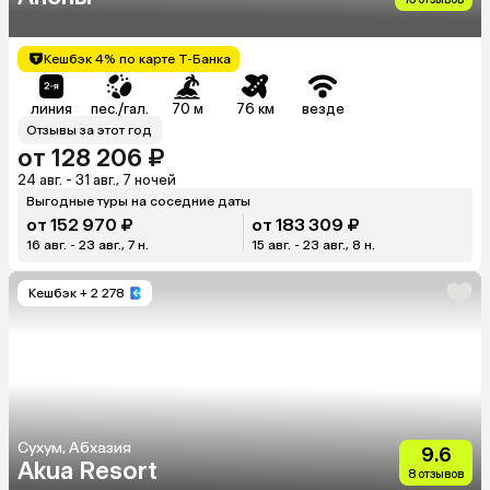
Кешбэк 4% по карте Т-Банка
линия
пес./гал.
70 м
76 км
везде
Отзывы за этот год
от 128 206 ₽
24 авг. - 31 авг., 7 ночей
Выгодные туры на соседние даты
от 152 970 ₽
от 183 309 ₽
16 авг. - 23 авг., 7 н.
15 авг. - 23 авг., 8 н.
Кешбэк
+ 2 278
Сухум, Абхазия
9.6
Akua Resort
8 отзывов