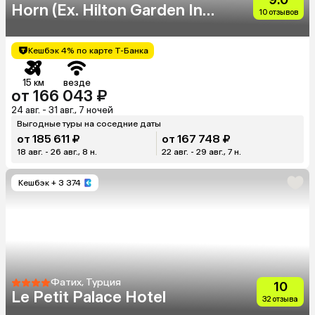
Horn (Eх. Hilton Garden Inn
10 отзывов
Golden Horn)
Кешбэк 4% по карте Т-Банка
15 км
везде
от 166 043 ₽
24 авг. - 31 авг., 7 ночей
Выгодные туры на соседние даты
от 185 611 ₽
от 167 748 ₽
18 авг. - 26 авг., 8 н.
22 авг. - 29 авг., 7 н.
Кешбэк
+ 3 374
Фатих, Турция
10
Le Petit Palace Hotel
32 отзыва