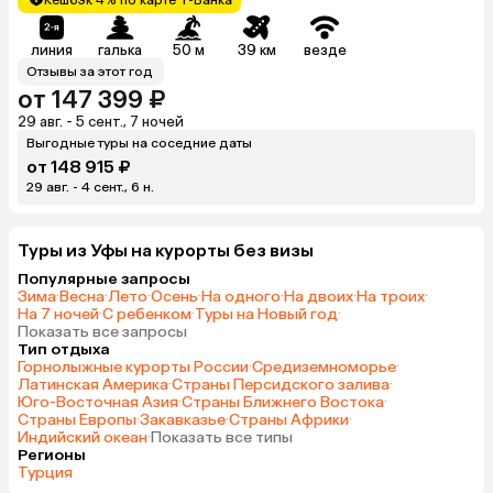
линия
галька
50 м
39 км
везде
Отзывы за этот год
от 147 399 ₽
29 авг. - 5 сент., 7 ночей
Выгодные туры на соседние даты
от 148 915 ₽
29 авг. - 4 сент., 6 н.
Туры из Уфы на курорты без визы
Популярные запросы
Зима
·
Весна
·
Лето
·
Осень
·
На одного
·
На двоих
·
На троих
·
На 7 ночей
·
С ребенком
·
Туры на Новый год
·
Показать все запросы
Тип отдыха
Горнолыжные курорты России
·
Средиземноморье
·
Латинская Америка
·
Страны Персидского залива
·
Юго-Восточная Азия
·
Страны Ближнего Востока
·
Страны Европы
·
Закавказье
·
Страны Африки
·
Индийский океан
·
Показать все типы
Регионы
Турция