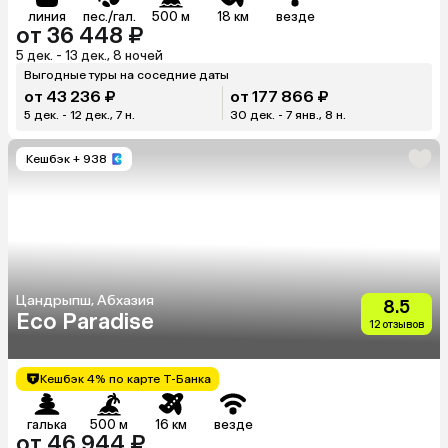
линия
пес./гал.
500 м
18 км
везде
от 36 448 ₽
5 дек. - 13 дек., 8 ночей
Выгодные туры на соседние даты
от 43 236 ₽
от 177 866 ₽
5 дек. - 12 дек., 7 н.
30 дек. - 7 янв., 8 н.
Кешбэк
+ 938
Цандрыпш, Абхазия
8.5
Eco Paradise
12 отзывов
Кешбэк 4% по карте Т-Банка
галька
500 м
16 км
везде
от 46 944 ₽