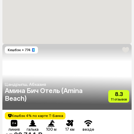
Кешбэк
+ 774
Цандрыпш, Абхазия
Амина Бич Отель (Amina
8.3
Beach)
11 отзывов
Кешбэк 4% по карте Т-Банка
линия
галька
100 м
17 км
везде