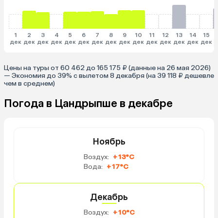
1
2
3
4
5
6
7
8
9
10
11
12
13
14
15
дек
дек
дек
дек
дек
дек
дек
дек
дек
дек
дек
дек
дек
дек
дек
д
Цены на туры от 60 462 до 165 175 ₽ (данные на 26 мая 2026)
— Экономия до 39% с вылетом 8 декабря (на 39 118 ₽ дешевле
чем в среднем)
Погода в Цандрыпше в декабре
Ноябрь
Воздух:
+13°C
Вода:
+17°C
Декабрь
Воздух:
+10°C