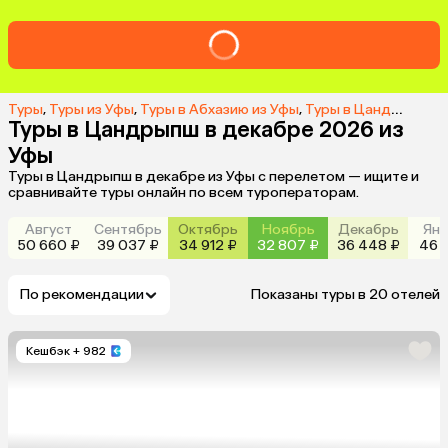
Туры
,
Туры из Уфы
,
Туры в Абхазию из Уфы
,
Туры в Цандрыпш из Уфы
Туры в Цандрыпш в декабре 2026 из
Уфы
Туры в Цандрыпш в декабре из Уфы с перелетом — ищите и
сравнивайте туры онлайн по всем туроператорам.
Август
Сентябрь
Октябрь
Ноябрь
Декабрь
Янв
50 660 ₽
39 037 ₽
34 912 ₽
32 807 ₽
36 448 ₽
46 6
По рекомендации
Показаны туры в 20 отелей
Кешбэк
+ 982