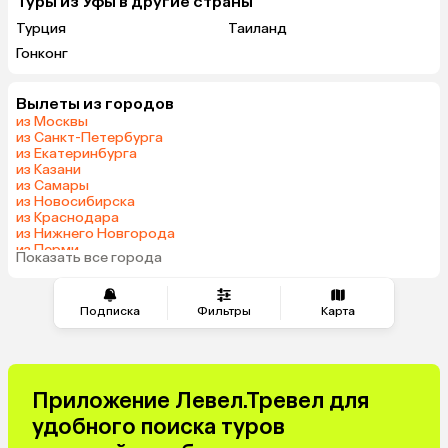
Туры из Уфы в другие страны
Турция
Таиланд
Гонконг
Вылеты из городов
из Москвы
из Санкт-Петербурга
из Екатеринбурга
из Казани
из Самары
из Новосибирска
из Краснодара
из Нижнего Новгорода
из Перми
Показать все города
из Челябинска
Подписка
Фильтры
Карта
Приложение Левел.Тревел для
удобного поиска туров