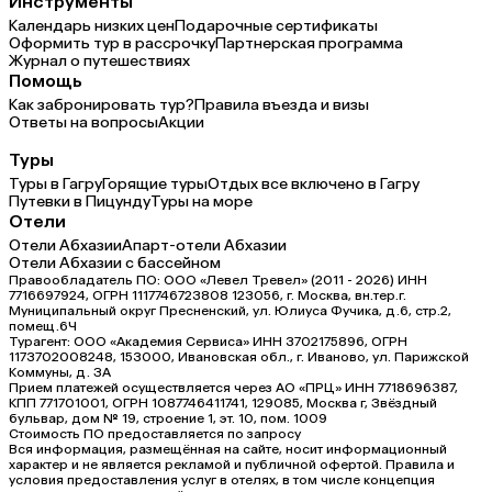
Инструменты
Календарь низких цен
Подарочные сертификаты
Оформить тур в рассрочку
Партнерская программа
Журнал о путешествиях
Помощь
Как забронировать тур?
Правила въезда и визы
Ответы на вопросы
Акции
Туры
Туры в Гагру
Горящие туры
Отдых все включено в Гагру
Путевки в Пицунду
Туры на море
Отели
Отели Абхазии
Апарт-отели Абхазии
Отели Абхазии с бассейном
Правообладатель ПО: ООО «Левел Тревел» (2011 - 2026) ИНН
7716697924, ОГРН 1117746723808 123056, г. Москва, вн.тер.г.
Муниципальный округ Пресненский, ул. Юлиуса Фучика, д.6, стр.2,
помещ.6Ч
Турагент: ООО «Академия Сервиса» ИНН 3702175896, ОГРН
1173702008248, 153000, Ивановская обл., г. Иваново, ул. Парижской
Коммуны, д. ЗА
Прием платежей осуществляется через АО «ПРЦ» ИНН 7718696387,
КПП 771701001, ОГРН 1087746411741, 129085, Москва г, Звёздный
бульвар, дом № 19, строение 1, эт. 10, пом. 1009
Стоимость ПО предоставляется по запросу
Вся информация, размещённая на сайте, носит информационный
характер и не является рекламой и публичной офертой. Правила и
условия предоставления услуг в отелях, в том числе концепция