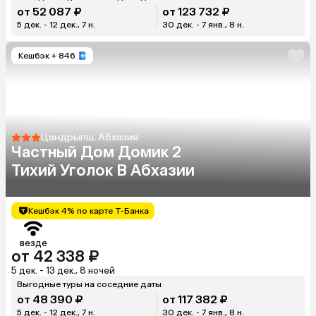
от 52 087 ₽
от 123 732 ₽
5 дек. - 12 дек., 7 н.
30 дек. - 7 янв., 8 н.
Кешбэк
+ 846
Цандрыпш, Абхазия
Частный Дом Домик 2
Тихий Уголок В Абхазии
Кешбэк 4% по карте Т-Банка
везде
от 42 338 ₽
5 дек. - 13 дек., 8 ночей
Выгодные туры на соседние даты
от 48 390 ₽
от 117 382 ₽
5 дек. - 12 дек., 7 н.
30 дек. - 7 янв., 8 н.