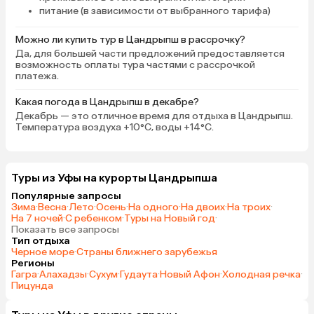
питание (в зависимости от выбранного тарифа)
Можно ли купить тур в Цандрыпш в рассрочку?
Да, для большей части предложений предоставляется
возможность оплаты тура частями с рассрочкой
платежа.
Какая погода в Цандрыпш в декабре?
Декабрь — это отличное время для отдыха в Цандрыпш.
Температура воздуха +10°C, воды +14°C.
Туры из Уфы на курорты Цандрыпша
Популярные запросы
Зима
·
Весна
·
Лето
·
Осень
·
На одного
·
На двоих
·
На троих
·
На 7 ночей
·
С ребенком
·
Туры на Новый год
·
Показать все запросы
Тип отдыха
Черное море
·
Страны ближнего зарубежья
Регионы
Гагра
·
Алахадзы
·
Сухум
·
Гудаута
·
Новый Афон
·
Холодная речка
·
Пицунда