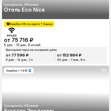
Цандрыпш, Абхазия
Отель Eco Nice
Кешбэк 4% по карте Т-Банка
везде
от 75 716 ₽
5 дек. - 13 дек., 8 ночей
Выгодные туры на соседние даты
от 77 596 ₽
от 152 884 ₽
5 дек. - 12 дек., 7 н.
30 дек. - 7 янв., 8 н.
Кешбэк
+ 1 615
Цандрыпш, Абхазия
Бунгало Экодомик