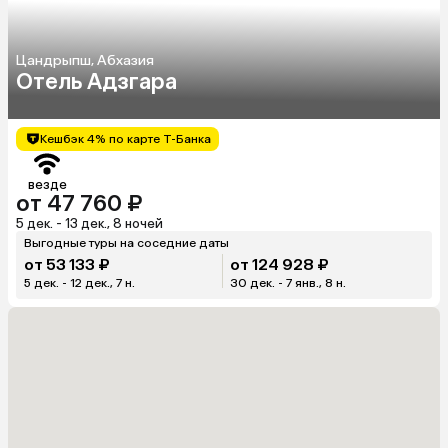
Цандрыпш, Абхазия
Отель Адзгара
Кешбэк 4% по карте Т-Банка
везде
от 47 760 ₽
5 дек. - 13 дек., 8 ночей
Выгодные туры на соседние даты
от 53 133 ₽
от 124 928 ₽
5 дек. - 12 дек., 7 н.
30 дек. - 7 янв., 8 н.