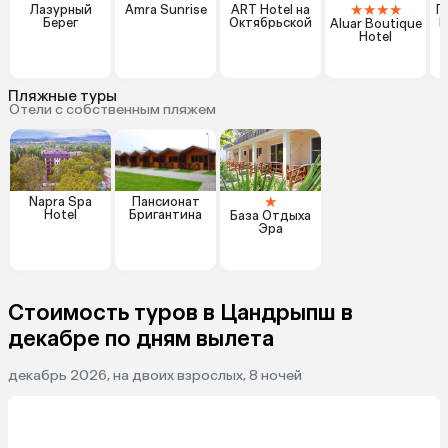
★
★
★
★
Лазурный
Amra Sunrise
ART Hotel на
Г
Берег
Октябрьской
Ш
Aluar Boutique
Hotel
Пляжные туры
Отели с собственным пляжем
★
Napra Spa
Пансионат
Hotel
Бригантина
База Отдыха
Эра
Стоимость туров в Цандрыпш в
декабре по дням вылета
декабрь 2026, на двоих взрослых, 8 ночей