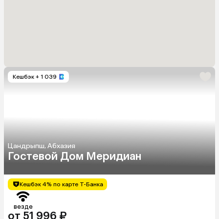
Кешбэк
+ 1 039
Цандрыпш, Абхазия
Гостевой Дом Меридиан
Кешбэк 4% по карте Т-Банка
везде
от 51 996 ₽