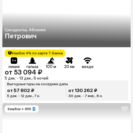
Цандрыпш, Абхазия
Петрович
Кешбэк 4% по карте Т-Банка
линия
галька
100 м
20 км
везде
от 53 094 ₽
5 дек. - 13 дек., 8 ночей
Выгодные туры на соседние даты
от 57 802 ₽
от 130 262 ₽
5 дек. - 12 дек., 7 н.
30 дек. - 7 янв., 8 н.
Кешбэк
+ 955