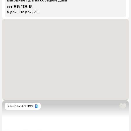
Выгодные туры на соседние даты
от 86 118 ₽
5 дек. - 12 дек., 7 н.
Кешбэк
+ 1 892