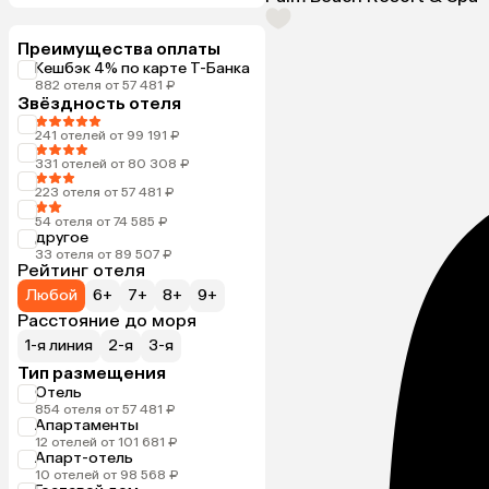
Преимущества оплаты
Кешбэк 4% по карте Т-Банка
882 отеля от 57 481 ₽
Звёздность отеля
241 отелей от 99 191 ₽
331 отелей от 80 308 ₽
223 отеля от 57 481 ₽
54 отеля от 74 585 ₽
другое
33 отеля от 89 507 ₽
Рейтинг отеля
Любой
6+
7+
8+
9+
Расстояние до моря
1-я линия
2-я
3-я
Тип размещения
Отель
854 отеля от 57 481 ₽
Апартаменты
12 отелей от 101 681 ₽
Апарт-отель
10 отелей от 98 568 ₽