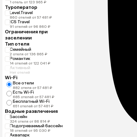
1 отель от 123 965 ₽
Туроператор
Level.Travel
860 отелей от 57 481 ₽
ICS Travel
91 отелей от 96 860 ₽
Ограничения при
заселении
Тип отеля
Семейный
2 отеля от 136 865 ₽
Романтик
14 отелей от 122 041 ₽
Активный
Нет отелей
Wi-Fi
Все отели
882 отеля от 57 481 ₽
Есть Wi-Fi
685 отелей от 57 481 ₽
Бесплатный Wi-Fi
651 отелей от 57 481 ₽
Водные развлечения
Бассейн
324 отеля от 86 814 ₽
Подогреваемый бассейн
18 отелей от 95 030 ₽
Аквапарк