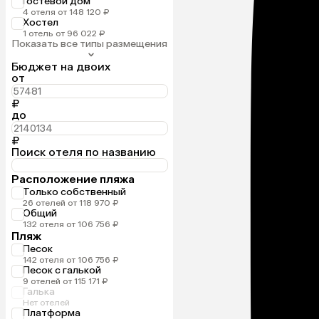
Гостевой дом
4 отеля от 148 120 ₽
Хостел
1 отель от 96 022 ₽
Показать все типы размещения
Бюджет на двоих
от
₽
до
₽
Поиск отеля по названию
Расположение пляжа
Только собственный
26 отелей от 118 970 ₽
Общий
132 отеля от 106 756 ₽
Пляж
Песок
142 отеля от 106 756 ₽
Песок с галькой
9 отелей от 115 171 ₽
Галька
Нет отелей
Платформа