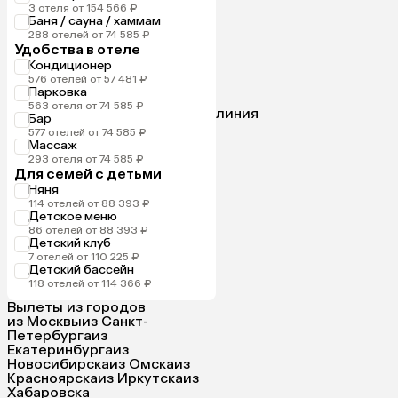
3 отеля от 154 566 ₽
Баня / сауна / хаммам
288 отелей от 74 585 ₽
Удобства в отеле
Кондиционер
576 отелей от 57 481 ₽
Парковка
563 отеля от 74 585 ₽
линия
Бар
577 отелей от 74 585 ₽
Массаж
293 отеля от 74 585 ₽
Для семей с детьми
Няня
114 отелей от 88 393 ₽
Детское меню
86 отелей от 88 393 ₽
Детский клуб
7 отелей от 110 225 ₽
Детский бассейн
118 отелей от 114 366 ₽
Вылеты из городов
из Москвы
из Санкт-
Петербурга
из
Екатеринбурга
из
Новосибирска
из Омска
из
Красноярска
из Иркутска
из
Хабаровска