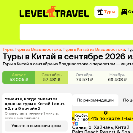
Туры
О
Туры
,
Туры из Владивостока
,
Туры в Китай из Владивостока
,
Ту
Туры в Китай в сентябре 2026 
Туры в Китай в сентябре из Владивостока с перелетом — ищит
Август
Сентябрь
Октябрь
Ноябрь
53 005 ₽
57 481 ₽
74 571 ₽
69 408 ₽
Узнайте, когда снизится
По рекомендации
По ц
цена на туры в Китай 1 сент.
±2, на 9 ночей±2
Оповестим в течение 1 минуты,
Кешбэк
Кешбэк 4% по карте Т-Ба
если цена снизится
+ 2 460
Узнать о снижении цены
Санья, о. Хайнань, Китай
Palm Beach Resort & Spa