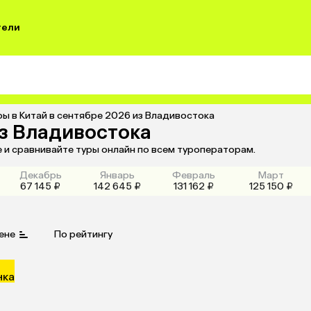
тели
ры в Китай в сентябре 2026 из Владивостока
из Владивостока
е и сравнивайте туры онлайн по всем туроператорам.
Декабрь
Январь
Февраль
Март
67 145 ₽
142 645 ₽
131 162 ₽
125 150 ₽
ене
По рейтингу
нка