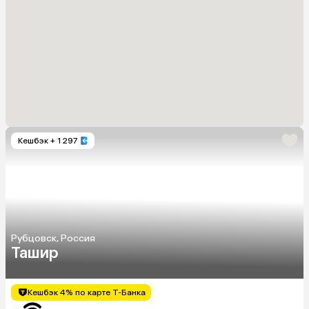
Кешбэк
+ 1 297
Рубцовск, Россия
Ташир
Кешбэк 4% по карте Т-Банка