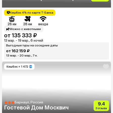
Кешбэк 4% по карте Т-Банка
28 км
28 км
везде
Можно с животными
от 135 333 ₽
13 мар. - 19 мар., 6 ночей
Выгодные туры на соседние даты
от 162 159 ₽
13 мар. - 20 мар., 7 н.
Кешбэк
+ 1 472
Барнаул, Россия
9.4
Гостевой Дом Москвич
3 отзыва