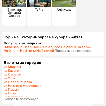
Этнопарк
Тайга
Алёнушка
Зелёный
Остров
Туры из Екатеринбурга на курорты Алтая
Популярные запросы
Зима
·
Весна
·
Лето
·
Осень
·
На одного
·
На двоих
·
На троих
·
На 2 ночи
·
На 3 ночи
·
На 5 ночей
·
Показать все запросы
Вылеты из городов
из Москвы
из Казани
из Самары
из Уфы
из Новосибирска
из Нижнего Новгорода
из Перми
из Сочи
из Челябинска
Показать все города
из Омска