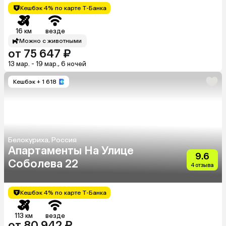
Кешбэк 4% по карте Т-Банка
16 км
везде
Можно с животными
от 75 647 ₽
13 мар. - 19 мар., 6 ночей
Кешбэк
+ 1 618
Белокуриха, Россия
Апартаменты На Улице
9.6
Соболева 22
4 отзыва
Кешбэк 4% по карте Т-Банка
113 км
везде
от 80 942 ₽