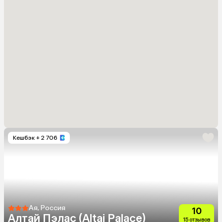
Кешбэк
+ 2 706
Ая, Россия
10
Алтай Пэлас (Altai Palace)
15 отзывов