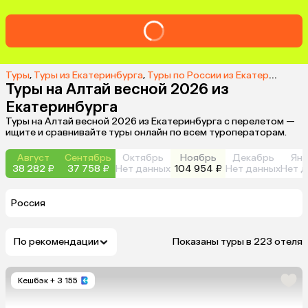
Туры
,
Туры из Екатеринбурга
,
Туры по России из Екатеринбурга
Туры на Алтай весной 2026 из
Екатеринбурга
Туры на Алтай весной 2026 из Екатеринбурга с перелетом —
ищите и сравнивайте туры онлайн по всем туроператорам.
Август
Сентябрь
Октябрь
Ноябрь
Декабрь
Янв
38 282 ₽
37 758 ₽
Нет данных
104 954 ₽
Нет данных
Нет д
Россия
По рекомендации
Показаны туры в 223 отеля
Кешбэк
+ 3 155