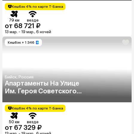
Кешбэк 4% по карте Т-Банка
79 км
везде
от 68 721 ₽
13 мар. - 19 мар., 6 ночей
Кешбэк
+ 1 346
Бийск, Россия
Апартаменты На Улице
Им. Героя Советского
Союза Трофимова 17/2
Кешбэк 4% по карте Т-Банка
50 км
везде
от 67 329 ₽
13 мар. - 19 мар., 6 ночей