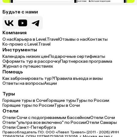
Будьте с нами
Компания
О нас
Карьера в Level.Travel
Отзывы о нас
Контакты
Ко-промо с Level.Travel
Инструменты
Календарь низких цен
Подарочные сертификаты
Оформить тур в рассрочку
Партнерская программа
Журнал о путешествиях
Помощь
Как забронировать тур?
Правила въезда и визы
Ответы на вопросы
Акции
Туры
Горящие туры в Сочи
Горящие туры
Туры по России
Горящие туры по России
Туры в Сочи
Отели
Отели Сочи с подогреваемым бассейном
Отели Сочи
Отели "ультра все включено" по России
Отели Самары
Отели Санкт-Петербурга
Правообладатель ПО: ООО «Левел Тревел» (2011 - 2026) ИНН
7716697924, ОГРН 1117746723808 123056, г. Москва, вн.тер.г.