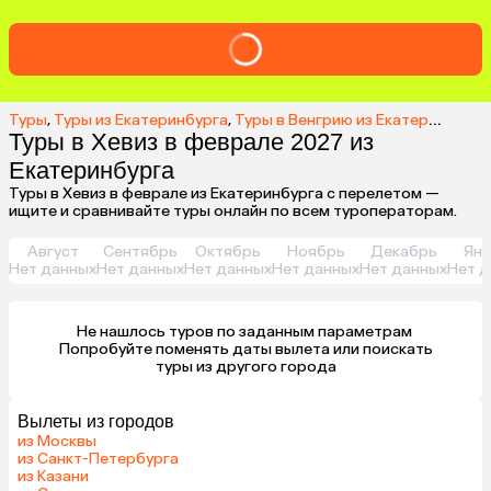
Туры
,
Туры из Екатеринбурга
,
Туры в Венгрию из Екатеринбурга
Туры в Хевиз в феврале 2027 из
Екатеринбурга
Туры в Хевиз в феврале из Екатеринбурга с перелетом —
ищите и сравнивайте туры онлайн по всем туроператорам.
Август
Сентябрь
Октябрь
Ноябрь
Декабрь
Янв
Нет данных
Нет данных
Нет данных
Нет данных
Нет данных
Нет д
Не нашлось туров по заданным параметрам 

 Попробуйте поменять даты вылета или поискать 
туры из другого города
Вылеты из городов
из Москвы
из Санкт-Петербурга
из Казани