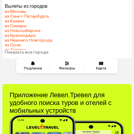
Вылеты из городов
Беларусь
Армения
из Москвы
Шри-Ланка
Казахстан
из Санкт-Петербурга
из Казани
Азербайджан
Узбекистан
из Самары
Индия
Сербия
из Новосибирска
из Краснодара
Катар
Киргизия
из Нижнего Новгорода
Гонконг
Саудовская Аравия
из Сочи
из Тюмени
Таджикистан
Венгрия
Показать все города
из Челябинска
Подписка
Фильтры
Карта
Приложение Левел.Тревел для
удобного поиска туров и отелей с
мобильных устройств