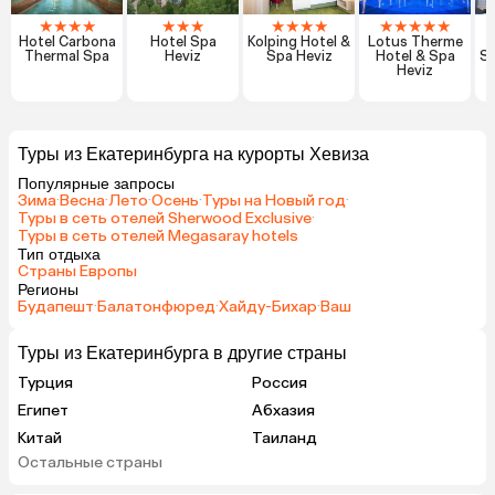
★
★
★
★
★
★
★
★
★
★
★
★
★
★
★
★
Hotel Carbona
Hotel Spa
Kolping Hotel &
Lotus Therme
Thermal Spa
Heviz
Spa Heviz
Hotel & Spa
Sp
Heviz
Туры из Екатеринбурга на курорты Хевиза
Популярные запросы
Зима
·
Весна
·
Лето
·
Осень
·
Туры на Новый год
·
Туры в сеть отелей Sherwood Exclusive
·
Туры в сеть отелей Megasaray hotels
Тип отдыха
Страны Европы
Регионы
Будапешт
·
Балатонфюред
·
Хайду-Бихар
·
Ваш
Туры из Екатеринбурга в другие страны
Турция
Россия
Египет
Абхазия
Китай
Таиланд
Остальные страны
Вьетнам
ОАЭ
Мальдивы
Грузия