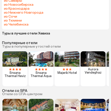
из Самары
из Новосибирска
из Краснодара
из Нижнего Новгорода
из Сочи
из Тюмени
из Челябинска
Туры в лучшие отели Хевиза
Популярные отели
Туры в популярные у гостей отели
★
★
★
★
★
★
★
★
★
★
★
Aurora
Vendeghaz
Ensana
Ensana
Majerik Hotel
Thermal Heviz
Thermal Aqua
G
Отели со SPA
Отели со СПА‑центром