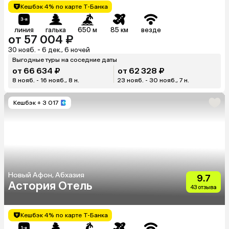
Кешбэк 4% по карте Т-Банка
линия
галька
650 м
85 км
везде
от 57 004 ₽
30 нояб. - 6 дек., 6 ночей
Выгодные туры на соседние даты
от 66 634 ₽
от 62 328 ₽
8 нояб. - 16 нояб., 8 н.
23 нояб. - 30 нояб., 7 н.
Кешбэк
+ 3 017
Новый Афон, Абхазия
9.7
Астория Отель
43 отзыва
Кешбэк 4% по карте Т-Банка