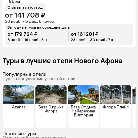
96 км
Отзывы за этот год
от 141 708 ₽
30 нояб. - 6 дек., 6 ночей
Выгодные туры на соседние даты
от 179 724 ₽
от 161 281 ₽
8 нояб. - 16 нояб., 8 н.
23 нояб. - 30 нояб., 7 н.
Туры в лучшие отели Нового Афона
Популярные отели
Туры в популярные у гостей отели
Azanta
База Отдыха
База Отдыха
Флора Плейс
О
Флора
Набережная
Виктория
Пляжные туры
Отели с собственным пляжем