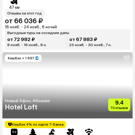
47 км
Отзывы за этот год
от 66 036 ₽
18 нояб. - 24 нояб., 6 ночей
Выгодные туры на соседние даты
от 72 982 ₽
от 67 883 ₽
8 нояб. - 16 нояб., 8 н.
23 нояб. - 30 нояб., 7 н.
Кешбэк
+ 1 697
Новый Афон, Абхазия
9.4
Hotel Loft
70 отзывов
Кешбэк 4% по карте Т-Банка