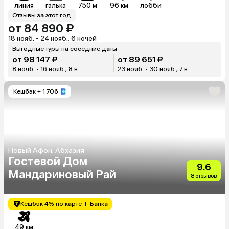
линия
галька
750 м
96 км
лобби
Отзывы за этот год
от 84 890 ₽
18 нояб. - 24 нояб., 6 ночей
Выгодные туры на соседние даты
от 98 147 ₽
от 89 651 ₽
8 нояб. - 16 нояб., 8 н.
23 нояб. - 30 нояб., 7 н.
Кешбэк
+ 1 706
Новый Афон, Абхазия
Гостевой Дом
9.6
Мандариновый Рай
8 отзывов
Кешбэк 4% по карте Т-Банка
49 км