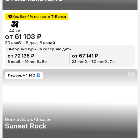
Кешбэк 4% по карте Т-Банка
44 км
от 61 103 ₽
30 нояб. - 6 дек., 6 ночей
Выгодные туры на соседние даты
от 72 135 ₽
от 67 141 ₽
8 нояб. - 16 нояб., 8 н.
23 нояб. - 30 нояб., 7 н.
Кешбэк
+ 1 140
Новый Афон, Абхазия
Sunset Rock