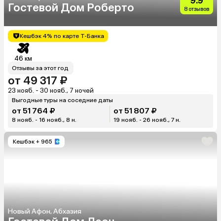
9.9
Гостевой Дом Роберто
8 отзывов
Кешбэк 4% по карте Т-Банка
46 км
Отзывы за этот год
от 49 317 ₽
23 нояб. - 30 нояб., 7 ночей
Выгодные туры на соседние даты
от 51 764 ₽
от 51 807 ₽
8 нояб. - 16 нояб., 8 н.
19 нояб. - 26 нояб., 7 н.
Кешбэк
+ 965
Новый Афон, Абхазия