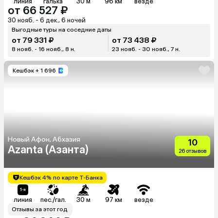
линия
галька
30 м
96 км
везде
от 66 527 ₽
30 нояб. - 6 дек., 6 ночей
Выгодные туры на соседние даты
от 79 331 ₽
от 73 438 ₽
8 нояб. - 16 нояб., 8 н.
23 нояб. - 30 нояб., 7 н.
Кешбэк
+ 1 696
Новый Афон, Абхазия
10
Azanta (Азанта)
26 отзывов
Кешбэк 4% по карте Т-Банка
линия
пес./гал.
30 м
97 км
везде
Отзывы за этот год