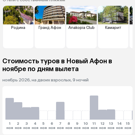
Родина
Гранд Афон
Anakopia Club
Камарит
Стоимость туров в Новый Афон в
ноябре по дням вылета
ноябрь 2026, на двоих взрослых, 9 ночей
1
2
3
4
5
6
7
8
9
10
11
12
13
14
15
ноя
ноя
ноя
ноя
ноя
ноя
ноя
ноя
ноя
ноя
ноя
ноя
ноя
ноя
ноя