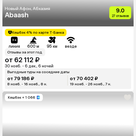
Новый Афон, Абхазия
9.0
Abaash
27 отзывов
Кешбэк 4% по карте Т-Банка
линия
600 м
95 км
везде
Отзывы за этот год
от 62 112 ₽
30 нояб. - 6 дек., 6 ночей
Выгодные туры на соседние даты
от 79 186 ₽
от 70 402 ₽
8 нояб. - 16 нояб., 8 н.
19 нояб. - 26 нояб., 7 н.
Кешбэк
+ 1 066