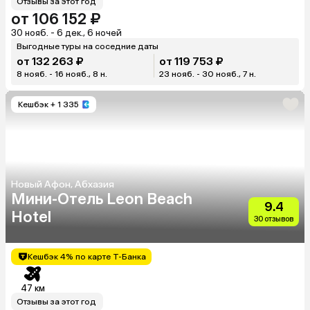
Отзывы за этот год
от 106 152 ₽
30 нояб. - 6 дек., 6 ночей
Выгодные туры на соседние даты
от 132 263 ₽
от 119 753 ₽
8 нояб. - 16 нояб., 8 н.
23 нояб. - 30 нояб., 7 н.
Кешбэк
+ 1 335
Новый Афон, Абхазия
Мини-Отель Leon Beach
9.4
Hotel
30 отзывов
Кешбэк 4% по карте Т-Банка
47 км
Отзывы за этот год