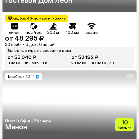
Гостевой Дом Леон
Кешбэк 4% по карте Т-Банка
линия
пес./гал.
200 м
100 км
везде
от 48 295 ₽
30 нояб. - 6 дек., 6 ночей
Выгодные туры на соседние даты
от 55 040 ₽
от 52 182 ₽
8 нояб. - 16 нояб., 8 н.
23 нояб. - 30 нояб., 7 н.
Кешбэк
+ 1 241
Новый Афон, Абхазия
10
Манон
3 отзыва