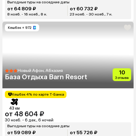
Выгодные туры на соседние даты
от 64 809 ₽
от 60 732 ₽
8 нояб. - 16 нояб., 8 н.
23 нояб. - 30 нояб., 7 н.
Кешбэк
+ 972
Новый Афон, Абхазия
10
База Отдыха Barn Resort
3 отзыва
Кешбэк 4% по карте Т-Банка
43 км
от 48 604 ₽
30 нояб. - 6 дек., 6 ночей
Выгодные туры на соседние даты
от 59 089 ₽
от 55 726 ₽