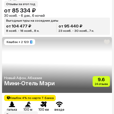
Отзывы за этот год
от 85 334 ₽
30 нояб. - 6 дек., 6 ночей
Выгодные туры на соседние даты
от 104 477 ₽
от 95 440 ₽
8 нояб. - 16 нояб., 8 н.
23 нояб. - 30 нояб., 7 н.
Кешбэк
+ 2 123
Новый Афон, Абхазия
9.6
Мини-Отель Мэри
24 отзыва
Кешбэк 4% по карте Т-Банка
галька
100 м
100 км
везде