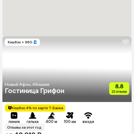
Кешбэк
+ 960
Новый Афон, Абхазия
8.8
Гостиница Грифон
22 отзыва
Кешбэк 4% по карте Т-Банка
линия
галька
400 м
100 км
везде
Отзывы за этот год