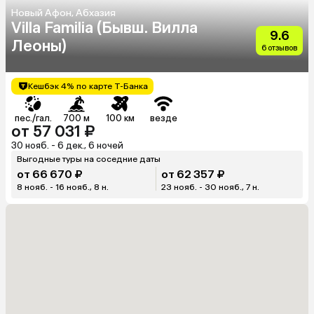
Новый Афон, Абхазия
Villa Familia (Бывш. Вилла
9.6
Леоны)
6 отзывов
Кешбэк 4% по карте Т-Банка
пес./гал.
700 м
100 км
везде
от 57 031 ₽
30 нояб. - 6 дек., 6 ночей
Выгодные туры на соседние даты
от 66 670 ₽
от 62 357 ₽
8 нояб. - 16 нояб., 8 н.
23 нояб. - 30 нояб., 7 н.