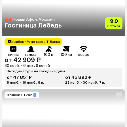
Новый Афон, Абхазия
9.0
Гостиница Лебедь
3 отзыва
Кешбэк 4% по карте Т-Банка
линия
галька
100 м
100 км
везде
от 42 909 ₽
30 нояб. - 6 дек., 6 ночей
Выгодные туры на соседние даты
от 47 851 ₽
от 45 892 ₽
8 нояб. - 16 нояб., 8 н.
23 нояб. - 30 нояб., 7 н.
Кешбэк
+ 1 242