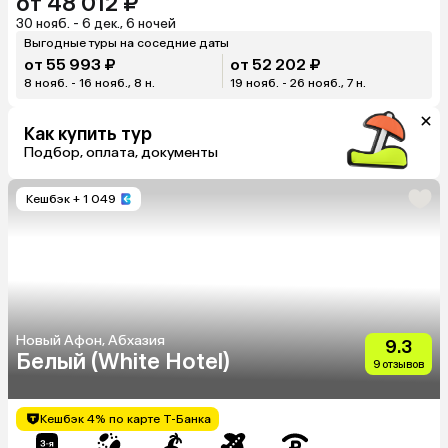
от 48 012 ₽
30 нояб. - 6 дек., 6 ночей
Выгодные туры на соседние даты
от 55 993 ₽
от 52 202 ₽
8 нояб. - 16 нояб., 8 н.
19 нояб. - 26 нояб., 7 н.
Как купить тур
Подбор, оплата, документы
Кешбэк
+ 1 049
Новый Афон, Абхазия
9.3
Белый (White Hotel)
9 отзывов
Кешбэк 4% по карте Т-Банка