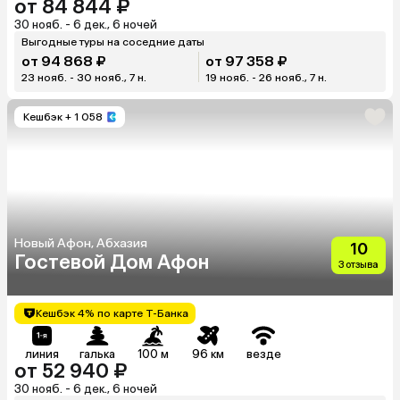
от 84 844 ₽
30 нояб. - 6 дек., 6 ночей
Выгодные туры на соседние даты
от 94 868 ₽
от 97 358 ₽
23 нояб. - 30 нояб., 7 н.
19 нояб. - 26 нояб., 7 н.
Кешбэк
+ 1 058
Новый Афон, Абхазия
10
Гостевой Дом Афон
3 отзыва
Кешбэк 4% по карте Т-Банка
линия
галька
100 м
96 км
везде
от 52 940 ₽
30 нояб. - 6 дек., 6 ночей