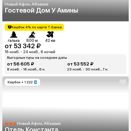
Новый Афон, Абхазия
Гостевой Дом У Амины
Кешбэк 4% по карте Т-Банка
галька
800 м
42 км
от 53 342 ₽
18 нояб. - 24 нояб., 6 ночей
Выгодные туры на соседние даты
от 56 605 ₽
от 53 552 ₽
8 нояб. - 16 нояб., 8 н.
23 нояб. - 30 нояб., 7 н.
Кешбэк
+ 1 222
Новый Афон, Абхазия
Отель Константа