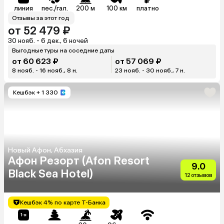
линия
пес./гал.
200 м
100 км
платно
Отзывы за этот год
от 52 479 ₽
30 нояб. - 6 дек., 6 ночей
Выгодные туры на соседние даты
от 60 623 ₽
от 57 069 ₽
8 нояб. - 16 нояб., 8 н.
23 нояб. - 30 нояб., 7 н.
Кешбэк
+ 1 330
Новый Афон, Абхазия
Афон Резорт (Afon Resort
9.0
Black Sea Hotel)
12 отзывов
Кешбэк 4% по карте Т-Банка