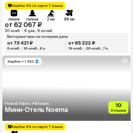
Кешбэк 4% по карте Т-Банка
линия
галька
2 км
96 км
от 62 067 ₽
30 нояб. - 6 дек., 6 ночей
Выгодные туры на соседние даты
от 73 421 ₽
от 65 222 ₽
8 нояб. - 16 нояб., 8 н.
19 нояб. - 26 нояб., 7 н.
Кешбэк
+ 1 320
Новый Афон, Абхазия
10
Мини-Отель Noema
8 отзывов
Кешбэк 4% по карте Т-Банка