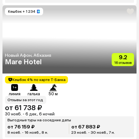
Кешбэк
+ 1 234
Новый Афон, Абхазия
9.2
Mare Hotel
16 отзывов
Кешбэк 4% по карте Т-Банка
линия
галька
50 м
Отзывы за этот год
от 61 738 ₽
30 нояб. - 6 дек., 6 ночей
Выгодные туры на соседние даты
от 76 159 ₽
от 67 883 ₽
8 нояб. - 16 нояб., 8 н.
23 нояб. - 30 нояб., 7 н.