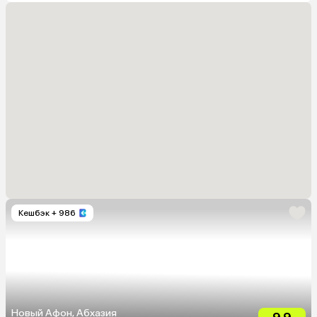
Кешбэк
+ 986
Новый Афон, Абхазия