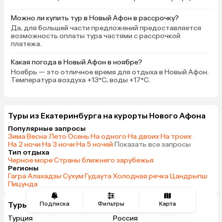
Можно ли купить тур в Новый Афон в рассрочку?
Да, для большей части предложений предоставляется
возможность оплаты тура частями с рассрочкой
платежа.
Какая погода в Новый Афон в ноябре?
Ноябрь — это отличное время для отдыха в Новый Афон.
Температура воздуха +13°C, воды +17°C.
Туры из Екатеринбурга на курорты Нового Афона
Популярные запросы
Зима
·
Весна
·
Лето
·
Осень
·
На одного
·
На двоих
·
На троих
·
На 2 ночи
·
На 3 ночи
·
На 5 ночей
·
Показать все запросы
Тип отдыха
Черное море
·
Страны ближнего зарубежья
Регионы
Гагра
·
Алахадзы
·
Сухум
·
Гудаута
·
Холодная речка
·
Цандрыпш
·
Пицунда
Туры из Екатеринбурга в другие страны
Подписка
Фильтры
Карта
Турция
Россия