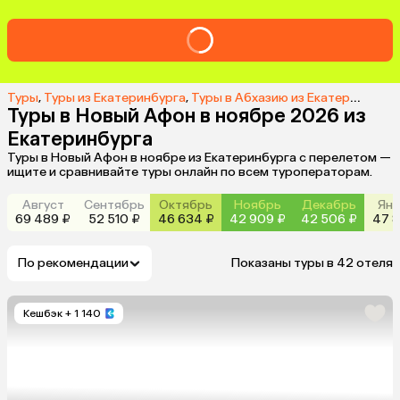
Туры
,
Туры из Екатеринбурга
,
Туры в Абхазию из Екатеринбурга
Туры в Новый Афон в ноябре 2026 из
Екатеринбурга
Туры в Новый Афон в ноябре из Екатеринбурга с перелетом —
ищите и сравнивайте туры онлайн по всем туроператорам.
Август
Сентябрь
Октябрь
Ноябрь
Декабрь
Янв
69 489 ₽
52 510 ₽
46 634 ₽
42 909 ₽
42 506 ₽
47 8
По рекомендации
Показаны туры в 42 отеля
Кешбэк
+ 1 140