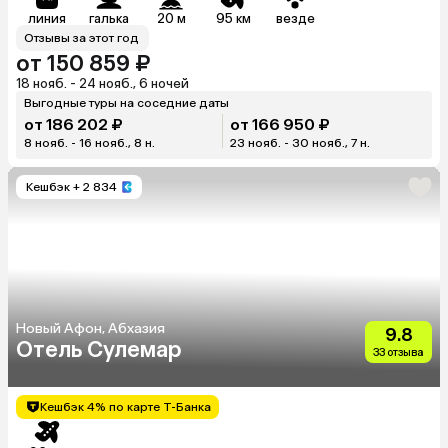
линия
галька
20 м
95 км
везде
Отзывы за этот год
от 150 859 ₽
18 нояб. - 24 нояб., 6 ночей
Выгодные туры на соседние даты
от 186 202 ₽
от 166 950 ₽
8 нояб. - 16 нояб., 8 н.
23 нояб. - 30 нояб., 7 н.
Кешбэк
+ 2 834
Новый Афон, Абхазия
9.8
Отель Сулемар
33 отзыва
Кешбэк 4% по карте Т-Банка