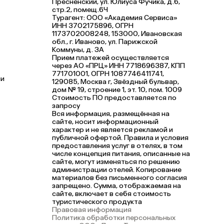
Пресненский, ул. Юлиуса Фучика, д.6,
стр.2, помещ.6Ч
Турагент: ООО «Академия Сервиса»
ИНН 3702175896, ОГРН
1173702008248, 153000, Ивановская
обл., г. Иваново, ул. Парижской
Коммуны, д. ЗА
Прием платежей осуществляется
через АО «ПРЦ» ИНН 7718696387, КПП
771701001, ОГРН 1087746411741,
чи
129085, Москва г, Звёздный бульвар,
дом № 19, строение 1, эт. 10, пом. 1009
Стоимость ПО предоставляется по
запросу
Вся информация, размещённая на
сайте, носит информационный
характер и не является рекламой и
публичной офертой. Правила и условия
предоставления услуг в отелях, в том
числе концепция питания, описанные на
сайте, могут изменяться по решению
администрации отелей. Копирование
материалов без письменного согласия
запрещено. Сумма, отображаемая на
сайте, включает в себя стоимость
туристического продукта
Правовая информация
Политика обработки персональных