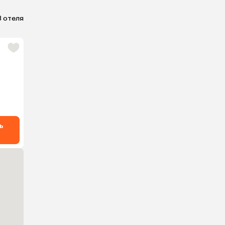
3 отеля
ь