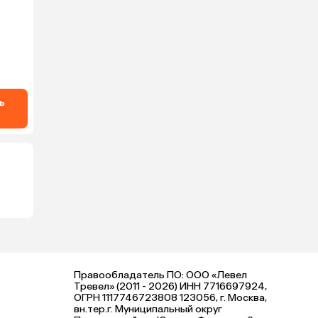
ь
Правообладатель ПО: ООО «Левел
Тревел» (2011 - 2026) ИНН 7716697924,
ОГРН 1117746723808 123056, г. Москва,
вн.тер.г. Муниципальный округ