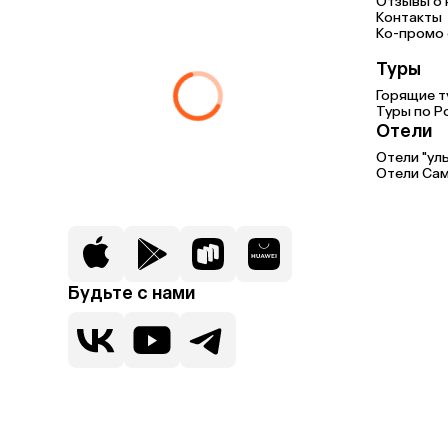
Отзывы о 
Контакты
Ко-промо с
Туры
Горящие т
Туры по Р
Отели
Отели "ул
Отели Са
Будьте с нами