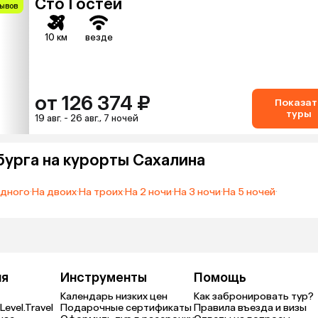
Сто Гостей
зывов
10 км
везде
от 126 374 ₽
Показат
туры
19 авг. - 26 авг., 7 ночей
бурга на курорты Сахалина
одного
·
На двоих
·
На троих
·
На 2 ночи
·
На 3 ночи
·
На 5 ночей
·
ия
Инструменты
Помощь
Календарь низких цен
Как забронировать тур?
Level.Travel
Подарочные сертификаты
Правила въезда и визы