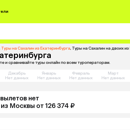
тели
,
Туры на Сахалин из Екатеринбурга
,
Туры на Сахалин на двоих из
катеринбурга
те и сравнивайте туры онлайн по всем туроператорам.
Декабрь
Январь
Февраль
Март
Нет данных
Нет данных
Нет данных
Нет данных
вылетов нет
из
Москвы
от 126 374 ₽