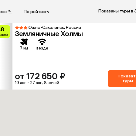
Показаны туры в 
ене
По рейтингу
Южно-Сахалинск, Россия
.8
Земляничные Холмы
зывов
7 км
везде
от 172 650 ₽
Показат
туры
19 авг. - 27 авг., 8 ночей