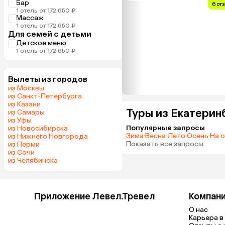
Бар
6 от
1 отель от 172 650 ₽
Массаж
1 отель от 172 650 ₽
Для семей с детьми
Детское меню
1 отель от 172 650 ₽
Вылеты из городов
из Москвы
из Санкт-Петербурга
из Казани
Туры из Екатерин
из Самары
из Уфы
Популярные запросы
из Новосибирска
Зима
·
Весна
·
Лето
·
Осень
·
На 
из Нижнего Новгорода
Показать все запросы
из Перми
из Сочи
из Челябинска
Приложение Левел.Тревел
Компан
О нас
Карьера в 