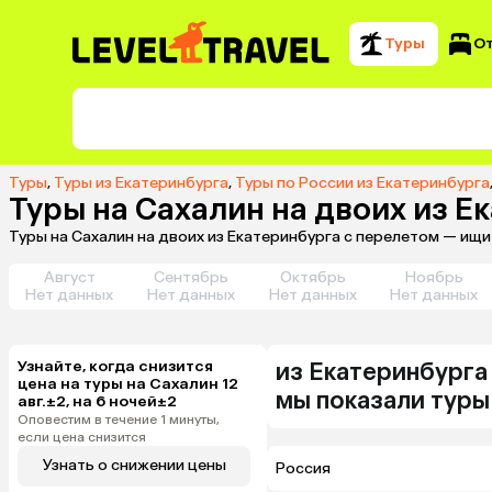
Туры
О
Туры
,
Туры из Екатеринбурга
,
Туры по России из Екатеринбурга
Туры на Сахалин на двоих из Е
Туры на Сахалин на двоих из Екатеринбурга с перелетом — ищи
Август
Сентябрь
Октябрь
Ноябрь
Нет данных
Нет данных
Нет данных
Нет данных
Узнайте, когда снизится
из
Екатеринбурга
цена на туры на Сахалин 12
мы показали туры
авг.±2, на 6 ночей±2
Оповестим в течение 1 минуты,
если цена снизится
Узнать о снижении цены
Россия