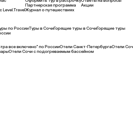
нас
Оформить тур в рассрочку
Ответы на вопросы
Партнерская программа
Акции
 Level.Travel
Журнал о путешествиях
уры по России
Туры в Сочи
Горящие туры в Сочи
Горящие туры
оссии
ьтра все включено" по России
Отели Санкт-Петербурга
Отели Со
мары
Отели Сочи с подогреваемым бассейном