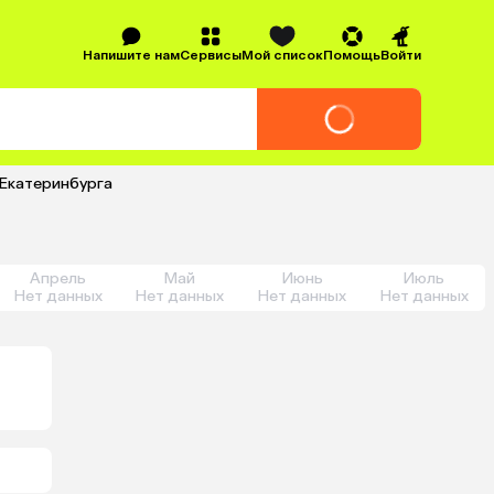
Напишите нам
Сервисы
Мой список
Помощь
Войти
 Екатеринбурга
Апрель
Май
Июнь
Июль
Нет данных
Нет данных
Нет данных
Нет данных