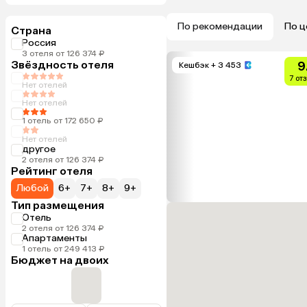
По рекомендации
По ц
Страна
Россия
3 отеля от 126 374 ₽
Звёздность отеля
9
Кешбэк
+ 3 453
7 от
Нет отелей
Нет отелей
1 отель от 172 650 ₽
Нет отелей
другое
2 отеля от 126 374 ₽
Рейтинг отеля
Любой
6+
7+
8+
9+
Тип размещения
Отель
2 отеля от 126 374 ₽
Апартаменты
1 отель от 249 413 ₽
Бюджет на двоих