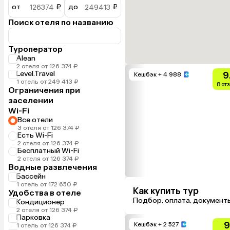
от
₽
до
₽
Поиск отеля по названию
Туроператор
Alean
2 отеля от 126 374 ₽
Level.Travel
9
Кешбэк
+ 4 988
1 отель от 249 413 ₽
8 от
Ограничения при
заселении
Wi-Fi
Все отели
3 отеля от 126 374 ₽
Есть Wi-Fi
2 отеля от 126 374 ₽
Бесплатный Wi-Fi
2 отеля от 126 374 ₽
Водные развлечения
Бассейн
1 отель от 172 650 ₽
Как купить тур
Удобства в отеле
Подбор, оплата, документ
Кондиционер
2 отеля от 126 374 ₽
Парковка
9
Кешбэк
+ 2 527
1 отель от 126 374 ₽