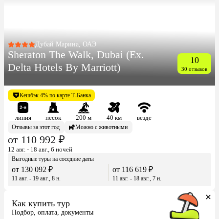
Дубай Марина, ОАЭ
Sheraton The Walk, Dubai (Ex.
10
Delta Hotels By Marriott)
30 отзывов
Кешбэк 4% по карте Т-Банка
линия
песок
200 м
40 км
везде
Отзывы за этот год
Можно с животными
от 110 992 ₽
12 авг. - 18 авг., 6 ночей
Выгодные туры на соседние даты
от 130 092 ₽
от 116 619 ₽
11 авг. - 19 авг., 8 н.
11 авг. - 18 авг., 7 н.
Как купить тур
Подбор, оплата, документы