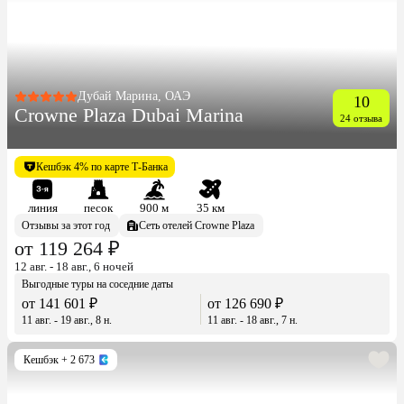
Дубай Марина, ОАЭ
10
Crowne Plaza Dubai Marina
24 отзыва
Кешбэк 4% по карте Т-Банка
линия
песок
900 м
35 км
Отзывы за этот год
Сеть отелей Crowne Plaza
от 119 264 ₽
12 авг. - 18 авг., 6 ночей
Выгодные туры на соседние даты
от 141 601 ₽
от 126 690 ₽
11 авг. - 19 авг., 8 н.
11 авг. - 18 авг., 7 н.
Кешбэк
+ 2 673