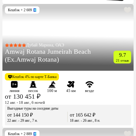
Кешбэк
+ 2 609
Дубай Марина, ОАЭ
Amwaj Rotana Jumeirah Beach
9.7
(Ex.Amwaj Rotana)
21 отзыв
Кешбэк 4% по карте Т-Банка
линия
песок
100 м
45 км
везде
от 130 451 ₽
12 авг. - 18 авг., 6 ночей
Выгодные туры на соседние даты
от 144 150 ₽
от 165 642 ₽
22 авг. - 29 авг., 7 н.
18 авг. - 26 авг., 8 н.
Кешбэк
+ 2 889