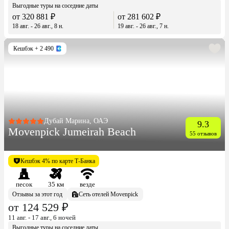
Выгодные туры на соседние даты
от 320 881 ₽
от 281 602 ₽
18 авг. - 26 авг., 8 н.
19 авг. - 26 авг., 7 н.
Кешбэк
+ 2 490
Дубай Марина, ОАЭ
9.3
Movenpick Jumeirah Beach
55 отзывов
Кешбэк 4% по карте Т-Банка
песок
35 км
везде
Отзывы за этот год
Сеть отелей Movenpick
от 124 529 ₽
11 авг. - 17 авг., 6 ночей
Выгодные туры на соседние даты