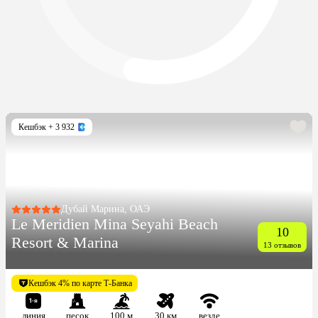
Кешбэк
+ 3 932
Дубай Марина, ОАЭ
Le Meridien Mina Seyahi Beach
10
Resort & Marina
13 отзывов
Кешбэк 4% по карте Т-Банка
линия
песок
100 м
30 км
везде