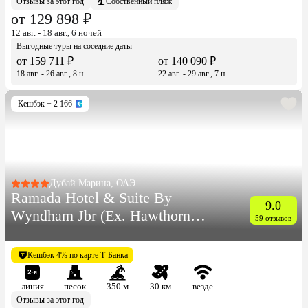
Отзывы за этот год
Собственный пляж
от 129 898 ₽
12 авг. - 18 авг., 6 ночей
Выгодные туры на соседние даты
от 159 711 ₽
от 140 090 ₽
18 авг. - 26 авг., 8 н.
22 авг. - 29 авг., 7 н.
Кешбэк
+ 2 166
Дубай Марина, ОАЭ
Ramada Hotel & Suite By
9.0
Wyndham Jbr (Ex. Hawthorn
59 отзывов
Suites By Wyndham)
Кешбэк 4% по карте Т-Банка
линия
песок
350 м
30 км
везде
Отзывы за этот год