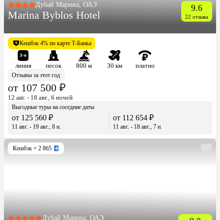
Дубай Марина, ОАЭ
9.6
Marina Byblos Hotel
22 отзыва
Кешбэк 4% по карте Т-Банка
линия
песок
800 м
30 км
платно
Отзывы за этот год
от 107 500 ₽
12 авг. - 18 авг., 6 ночей
Выгодные туры на соседние даты
от 125 560 ₽
от 112 654 ₽
11 авг. - 19 авг., 8 н.
11 авг. - 18 авг., 7 н.
Кешбэк
+ 2 865
Дубай Марина, ОАЭ