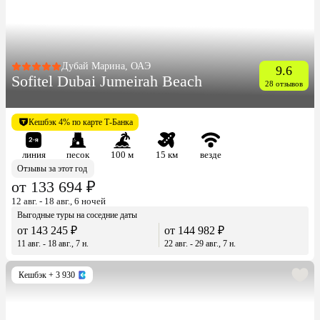
Дубай Марина, ОАЭ
9.6
Sofitel Dubai Jumeirah Beach
28 отзывов
Кешбэк 4% по карте Т-Банка
линия
песок
100 м
15 км
везде
Отзывы за этот год
от 133 694 ₽
12 авг. - 18 авг., 6 ночей
Выгодные туры на соседние даты
от 143 245 ₽
от 144 982 ₽
11 авг. - 18 авг., 7 н.
22 авг. - 29 авг., 7 н.
Кешбэк
+ 3 930