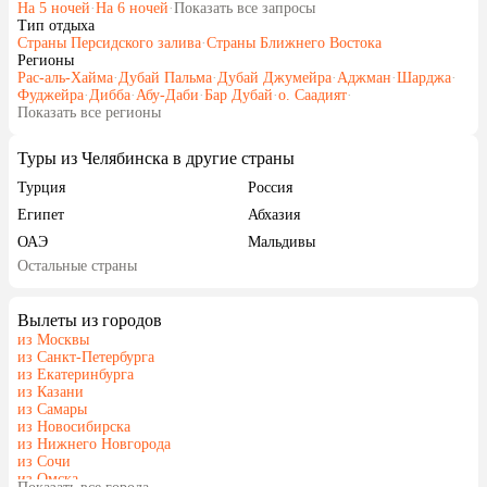
На 5 ночей
·
На 6 ночей
·
Показать все запросы
Тип отдыха
Страны Персидского залива
·
Страны Ближнего Востока
Регионы
Рас-аль-Хайма
·
Дубай Пальма
·
Дубай Джумейра
·
Аджман
·
Шарджа
·
Фуджейра
·
Дибба
·
Абу-Даби
·
Бар Дубай
·
о. Саадият
·
Показать все регионы
Туры из Челябинска в другие страны
Турция
Россия
Египет
Абхазия
ОАЭ
Мальдивы
Остальные страны
Гонконг
Вылеты из городов
из Москвы
из Санкт-Петербурга
из Екатеринбурга
из Казани
из Самары
из Новосибирска
из Нижнего Новгорода
из Сочи
из Омска