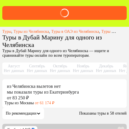
Туры
,
Туры из Челябинска
,
Туры в ОАЭ из Челябинска
,
Туры в Дубай Марину из Челябинска
Туры в Дубай Марину для одного из
Челябинска
Туры в Дубай Марину для одного из Челябинска — ищите и
сравнивайте туры онлайн по всем туроператорам.
Август
Сентябрь
Октябрь
Ноябрь
Декабрь
Янв
Нет данных
Нет данных
Нет данных
Нет данных
Нет данных
Нет д
из
Челябинска
вылетов нет
мы показали туры
из
Екатеринбурга
от 83 250 ₽
Туры из Москвы
от 61 174 ₽
По рекомендации
Показаны туры в 58 отелей