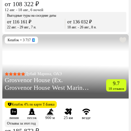
от 108 322 ₽
12 авг. - 18 авг., 6 ночей
Выгодные туры на соседние даты
от 116 161 ₽
от 136 032 ₽
22 авг. - 29 авг., 7 н.
18 авг. - 26 авг., 8 н.
Кешбэк
+ 3 717
Дубай Марина, ОАЭ
Grosvenor House (Ex.
9.7
Grosvenor House West Marina
18 отзывов
Beach)
Кешбэк 4% по карте Т-Банка
линия
песок
900 м
25 км
везде
Отзывы за этот год
от 185 872 ₽