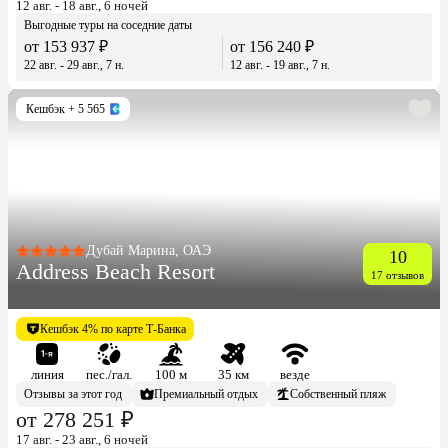
12 авг. - 18 авг., 6 ночей
Выгодные туры на соседние даты
от 153 937 ₽
от 156 240 ₽
22 авг. - 29 авг., 7 н.
12 авг. - 19 авг., 7 н.
Кешбэк
+ 5 565
Дубай Марина, ОАЭ
10
Address Beach Resort
17 отзывов
Кешбэк 4% по карте Т-Банка
линия
пес./гал.
100 м
35 км
везде
Отзывы за этот год
Премиальный отдых
Собственный пляж
от 278 251 ₽
17 авг. - 23 авг., 6 ночей