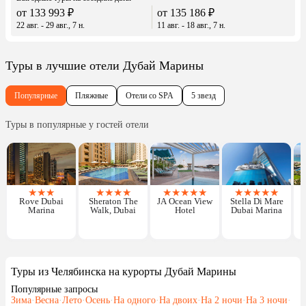
от 133 993 ₽
от 135 186 ₽
22 авг. - 29 авг., 7 н.
11 авг. - 18 авг., 7 н.
Туры в лучшие отели Дубай Марины
Популярные
Пляжные
Отели со SPA
5 звезд
Туры в популярные у гостей отели
★
★
★
★
★
★
★
★
★
★
★
★
★
★
★
★
★
Rove Dubai
Sheraton The
JA Ocean View
Stella Di Mare
H
Marina
Walk, Dubai
Hotel
Dubai Marina
Туры из Челябинска на курорты Дубай Марины
Популярные запросы
Зима
·
Весна
·
Лето
·
Осень
·
На одного
·
На двоих
·
На 2 ночи
·
На 3 ночи
·