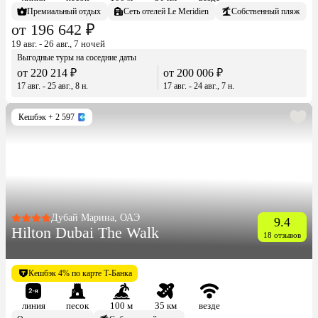
Премиальный отдых
Сеть отелей Le Meridien
Собственный пляж
от 196 642 ₽
19 авг. - 26 авг., 7 ночей
Выгодные туры на соседние даты
от 220 214 ₽
от 200 006 ₽
17 авг. - 25 авг., 8 н.
17 авг. - 24 авг., 7 н.
Кешбэк
+ 2 597
Дубай Марина, ОАЭ
9.4
Hilton Dubai The Walk
18 отзывов
Кешбэк 4% по карте Т-Банка
линия
песок
100 м
35 км
везде