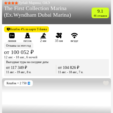
Дубай Марина, ОАЭ
The First Collection Marina
9.1
(Ex.Wyndham Dubai Marina)
46 отзывов
Кешбэк 4% по карте Т-Банка
линия
песок
2 км
35 км
везде
Отзывы за этот год
от 100 052 ₽
12 авг. - 18 авг., 6 ночей
Выгодные туры на соседние даты
от 117 349 ₽
от 104 826 ₽
11 авг. - 19 авг., 8 н.
11 авг. - 18 авг., 7 н.
Кешбэк
+ 2 750