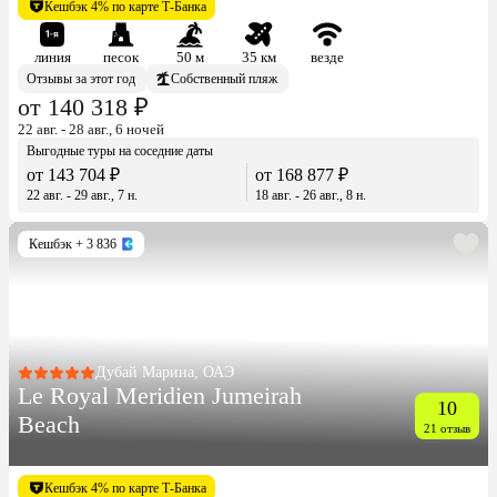
Кешбэк 4% по карте Т-Банка
линия
песок
50 м
35 км
везде
Отзывы за этот год
Собственный пляж
от 140 318 ₽
22 авг. - 28 авг., 6 ночей
Выгодные туры на соседние даты
от 143 704 ₽
от 168 877 ₽
22 авг. - 29 авг., 7 н.
18 авг. - 26 авг., 8 н.
Кешбэк
+ 3 836
Дубай Марина, ОАЭ
Le Royal Meridien Jumeirah
10
Beach
21 отзыв
Кешбэк 4% по карте Т-Банка