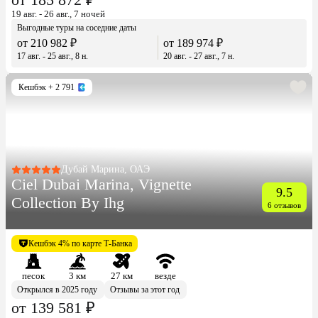
19 авг. - 26 авг., 7 ночей
Выгодные туры на соседние даты
от 210 982 ₽
от 189 974 ₽
17 авг. - 25 авг., 8 н.
20 авг. - 27 авг., 7 н.
Кешбэк
+ 2 791
Дубай Марина, ОАЭ
Ciel Dubai Marina, Vignette
9.5
Collection By Ihg
6 отзывов
Кешбэк 4% по карте Т-Банка
песок
3 км
27 км
везде
Открылся в 2025 году
Отзывы за этот год
от 139 581 ₽