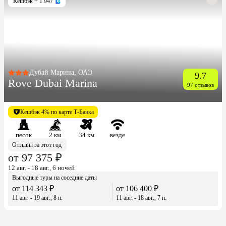
Кешбэк
+ 1 947
Дубай Марина, ОАЭ
9.7
Rove Dubai Marina
97 отзывов
Кешбэк 4% по карте Т-Банка
песок
2 км
34 км
везде
Отзывы за этот год
от 97 375 ₽
12 авг. - 18 авг., 6 ночей
Выгодные туры на соседние даты
от 114 343 ₽
от 106 400 ₽
11 авг. - 19 авг., 8 н.
11 авг. - 18 авг., 7 н.