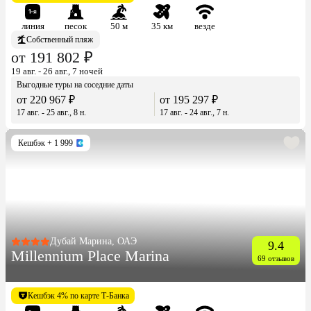
линия
песок
50 м
35 км
везде
Собственный пляж
от 191 802 ₽
19 авг. - 26 авг., 7 ночей
Выгодные туры на соседние даты
от 220 967 ₽
от 195 297 ₽
17 авг. - 25 авг., 8 н.
17 авг. - 24 авг., 7 н.
Кешбэк
+ 1 999
Дубай Марина, ОАЭ
9.4
Millennium Place Marina
69 отзывов
Кешбэк 4% по карте Т-Банка