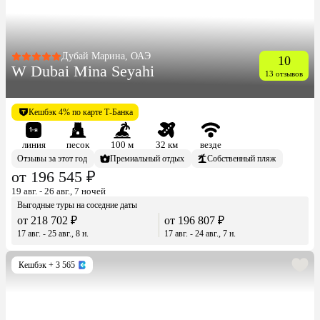
Дубай Марина, ОАЭ
10
W Dubai Mina Seyahi
13 отзывов
Кешбэк 4% по карте Т-Банка
линия
песок
100 м
32 км
везде
Отзывы за этот год
Премиальный отдых
Собственный пляж
от 196 545 ₽
19 авг. - 26 авг., 7 ночей
Выгодные туры на соседние даты
от 218 702 ₽
от 196 807 ₽
17 авг. - 25 авг., 8 н.
17 авг. - 24 авг., 7 н.
Кешбэк
+ 3 565