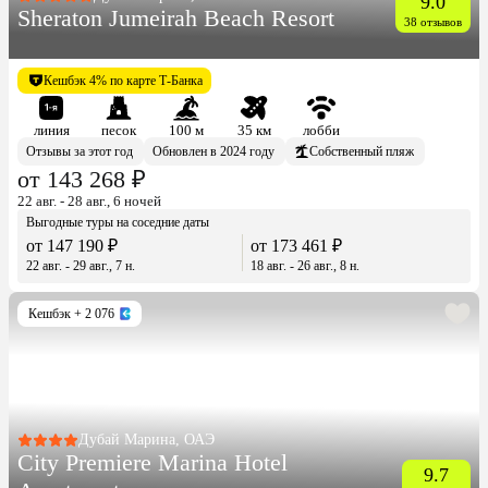
9.0
Sheraton Jumeirah Beach Resort
38 отзывов
Кешбэк 4% по карте Т-Банка
линия
песок
100 м
35 км
лобби
Отзывы за этот год
Обновлен в 2024 году
Собственный пляж
от 143 268 ₽
22 авг. - 28 авг., 6 ночей
Выгодные туры на соседние даты
от 147 190 ₽
от 173 461 ₽
22 авг. - 29 авг., 7 н.
18 авг. - 26 авг., 8 н.
Кешбэк
+ 2 076
Дубай Марина, ОАЭ
City Premiere Marina Hotel
9.7