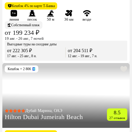
Кешбэк 4% по карте Т-Банка
линия
песок
50 м
36 км
везде
Собственный пляж
от 199 234 ₽
19 авг. - 26 авг., 7 ночей
Выгодные туры на соседние даты
от 222 305 ₽
от 204 511 ₽
17 авг. - 25 авг., 8 н.
12 авг. - 19 авг., 7 н.
Кешбэк
+ 2 806
Дубай Марина, ОАЭ
8.5
Hilton Dubai Jumeirah Beach
27 отзывов