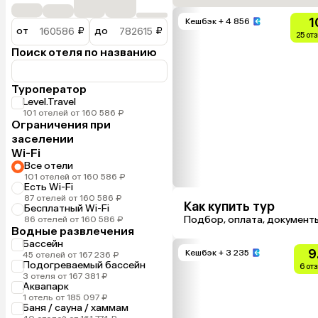
1
Кешбэк
+ 4 856
от
₽
до
₽
25 от
Поиск отеля по названию
Туроператор
Level.Travel
101 отелей от 160 586 ₽
Ограничения при
заселении
Wi-Fi
Все отели
101 отелей от 160 586 ₽
Есть Wi-Fi
87 отелей от 160 586 ₽
Как купить тур
Бесплатный Wi-Fi
Подбор, оплата, документ
86 отелей от 160 586 ₽
Водные развлечения
Бассейн
9
Кешбэк
+ 3 235
45 отелей от 167 236 ₽
Подогреваемый бассейн
6 от
3 отеля от 167 381 ₽
Аквапарк
1 отель от 185 097 ₽
Баня / сауна / хаммам