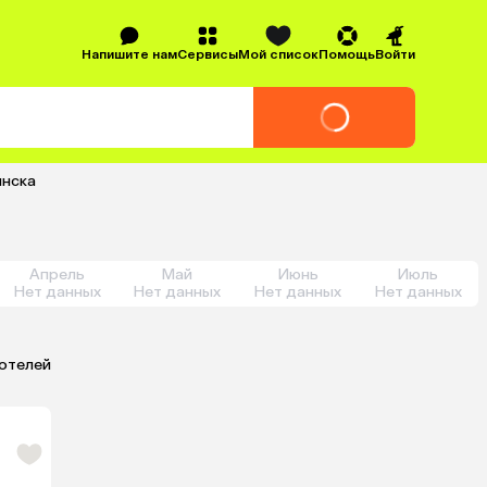
Напишите нам
Сервисы
Мой список
Помощь
Войти
инска
Апрель
Май
Июнь
Июль
Нет данных
Нет данных
Нет данных
Нет данных
 отелей