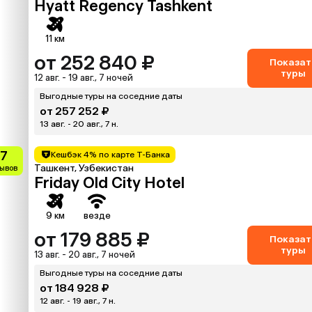
Hyatt Regency Tashkent
11 км
от 252 840 ₽
Показат
туры
12 авг. - 19 авг., 7 ночей
Выгодные туры на соседние даты
от 257 252 ₽
13 авг. - 20 авг., 7 н.
.7
Кешбэк 4% по карте Т-Банка
Ташкент, Узбекистан
зывов
Friday Old City Hotel
9 км
везде
от 179 885 ₽
Показат
туры
13 авг. - 20 авг., 7 ночей
Выгодные туры на соседние даты
от 184 928 ₽
12 авг. - 19 авг., 7 н.