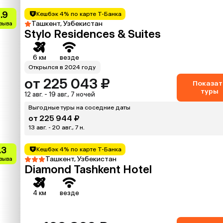
.9
Кешбэк 4% по карте Т-Банка
Ташкент, Узбекистан
тзыва
Stylo Residences & Suites
6 км
везде
Открылся в 2024 году
от 225 043 ₽
Показат
туры
12 авг. - 19 авг., 7 ночей
Выгодные туры на соседние даты
от 225 944 ₽
13 авг. - 20 авг., 7 н.
.3
Кешбэк 4% по карте Т-Банка
Ташкент, Узбекистан
тзыва
Diamond Tashkent Hotel
4 км
везде