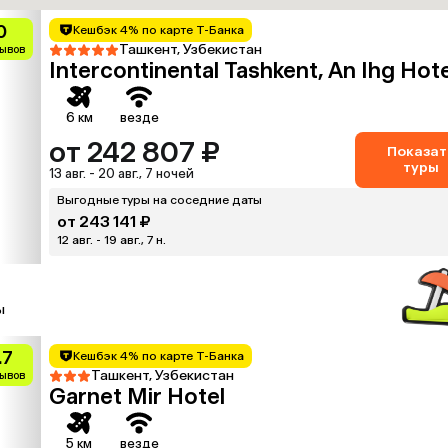
0
Кешбэк 4% по карте Т-Банка
Ташкент, Узбекистан
зывов
Intercontinental Tashkent, An Ihg Hote
6 км
везде
от 242 807 ₽
Показат
туры
13 авг. - 20 авг., 7 ночей
Выгодные туры на соседние даты
от 243 141 ₽
12 авг. - 19 авг., 7 н.
ы
.7
Кешбэк 4% по карте Т-Банка
Ташкент, Узбекистан
зывов
Garnet Mir Hotel
5 км
везде