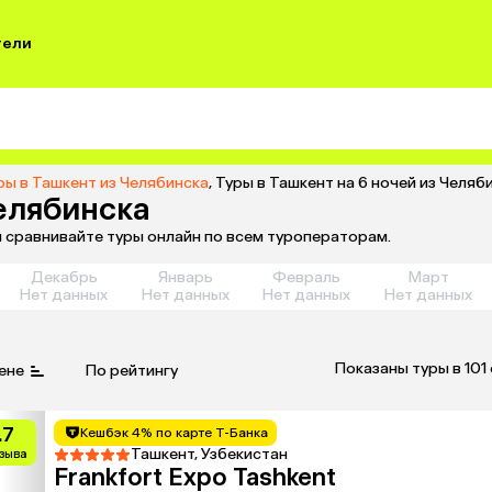
тели
ры в Ташкент из Челябинска
,
Туры в Ташкент на 6 ночей из Челяб
Челябинска
и сравнивайте туры онлайн по всем туроператорам.
Декабрь
Январь
Февраль
Март
Нет данных
Нет данных
Нет данных
Нет данных
Показаны туры в 101
ене
По рейтингу
.7
Кешбэк 4% по карте Т-Банка
Ташкент, Узбекистан
тзыва
Frankfort Expo Tashkent