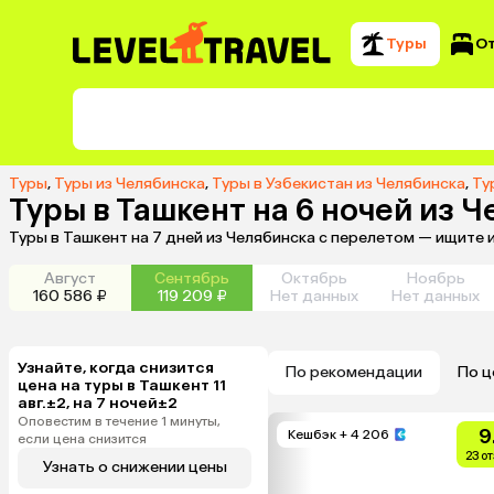
Туры
О
Туры
,
Туры из Челябинска
,
Туры в Узбекистан из Челябинска
,
Ту
Туры в Ташкент на 6 ночей из 
Туры в Ташкент на 7 дней из Челябинска с перелетом — ищите 
Август
Сентябрь
Октябрь
Ноябрь
160 586 ₽
119 209 ₽
Нет данных
Нет данных
Узнайте, когда снизится
По рекомендации
По ц
цена на туры в Ташкент 11
авг.±2, на 7 ночей±2
Оповестим в течение 1 минуты,
9
Кешбэк
+ 4 206
если цена снизится
23 о
Узнать о снижении цены