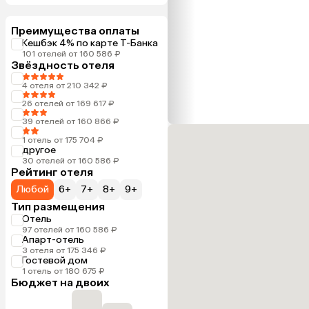
Преимущества оплаты
Кешбэк 4% по карте Т-Банка
101 отелей от 160 586 ₽
Звёздность отеля
4 отеля от 210 342 ₽
26 отелей от 169 617 ₽
39 отелей от 160 866 ₽
1 отель от 175 704 ₽
другое
30 отелей от 160 586 ₽
Рейтинг отеля
Любой
6+
7+
8+
9+
Тип размещения
Отель
97 отелей от 160 586 ₽
Апарт-отель
3 отеля от 175 346 ₽
Гостевой дом
1 отель от 180 675 ₽
Бюджет на двоих