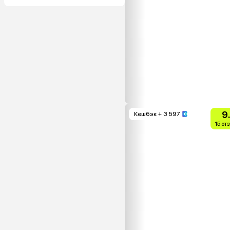
9
Кешбэк
+ 3 597
15 от