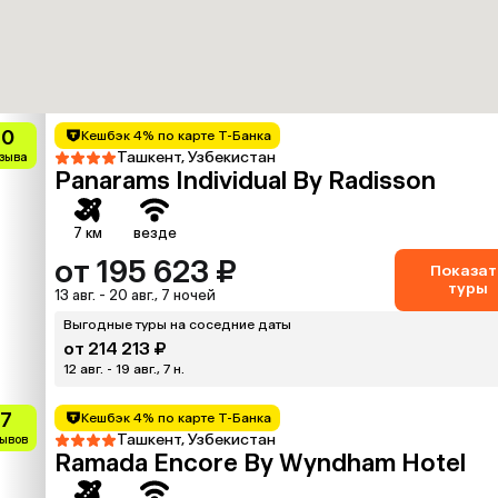
10
Кешбэк 4% по карте Т-Банка
Ташкент, Узбекистан
тзыва
Panarams Individual By Radisson
7 км
везде
от 195 623 ₽
Показат
туры
13 авг. - 20 авг., 7 ночей
Выгодные туры на соседние даты
от 214 213 ₽
12 авг. - 19 авг., 7 н.
.7
Кешбэк 4% по карте Т-Банка
Ташкент, Узбекистан
зывов
Ramada Encore By Wyndham Hotel