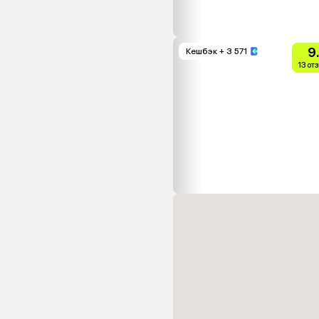
9
Кешбэк
+ 3 571
13 от