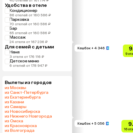
40 отелей от 161 774 ₽
Удобства в отеле
Кондиционер
86 отелей от 160 586 ₽
Парковка
70 отелей от 160 586 ₽
Бар
65 отелей от 160 586 ₽
Массаж
24 отеля от 167 236 ₽
Для семей с детьми
9
Кешбэк
+ 4 346
Няня
9 от
3 отеля от 176 116 ₽
Детское меню
6 отелей от 178 947 ₽
Вылеты из городов
из Москвы
из Санкт-Петербурга
из Екатеринбурга
из Казани
из Самары
из Новосибирска
из Нижнего Новгорода
из Омска
9
Кешбэк
+ 5 056
из Красноярска
16 от
из Волгограда