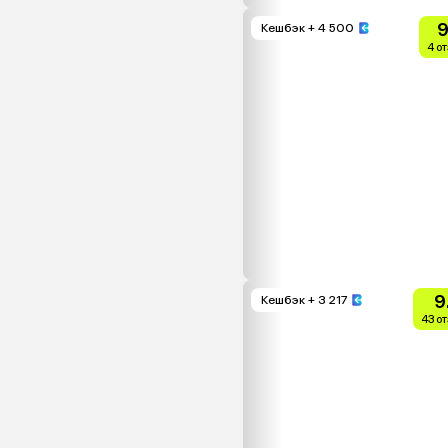
9
Кешбэк
+ 4 500
4 о
9
Кешбэк
+ 3 217
43 о