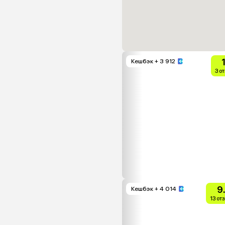
Кешбэк
+ 3 912
3 о
9
Кешбэк
+ 4 014
13 от