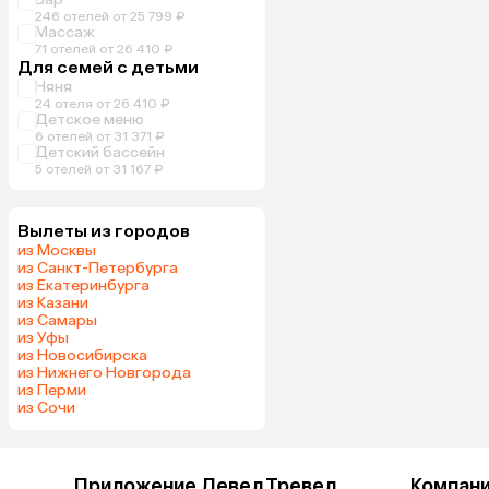
246 отелей от 25 799 ₽
Массаж
71 отелей от 26 410 ₽
Для семей с детьми
Няня
24 отеля от 26 410 ₽
Детское меню
6 отелей от 31 371 ₽
Детский бассейн
5 отелей от 31 167 ₽
Вылеты из городов
из Москвы
из Санкт-Петербурга
из Екатеринбурга
из Казани
из Самары
из Уфы
из Новосибирска
из Нижнего Новгорода
из Перми
из Сочи
Приложение Левел.Тревел
Компан