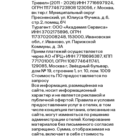
Тревел» (2011 - 2026) ИНН 7716697924,
ОГРН 1117746723808 123056, г. Москва,
вн.тер.г. Муниципальный округ
Пресненский, ул. Юлиуса Фучика, д.6,
стр.2, помещ.6Ч
Турагент: ООО «Академия Сервиса»
ИНН 3702175896, ОГРН
1173702008248, 153000, Ивановская
обл., г. Иваново, ул. Парижской
Коммуны, д. ЗА
Прием платежей осуществляется
через АО «ПРЦ» ИНН 7718696387, КПП
771701001, ОГРН 1087746411741,
129085, Москва г, Звёздный бульвар,
дом № 19, строение 1, эт. 10, пом. 1009
Стоимость ПО предоставляется по
запросу
Вся информация, размещённая на
сайте, носит информационный
характер и не является рекламой и
публичной офертой. Правила и условия
предоставления услуг в отелях, в том
числе концепция питания, описанные на
сайте, могут изменяться по решению
администрации отелей. Копирование
материалов без письменного согласия
запрещено. Сумма, отображаемая на
сайте, включает в себя стоимость