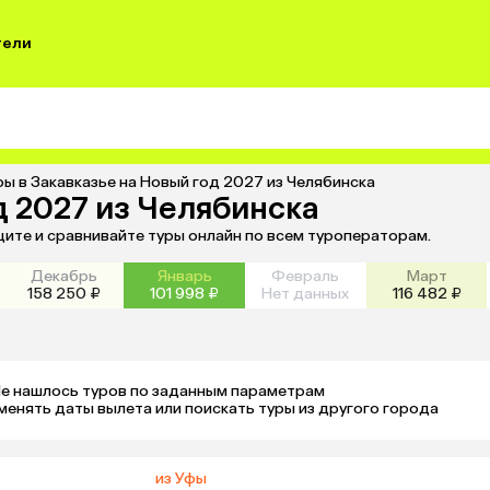
тели
ры в Закавказье на Новый год 2027 из Челябинска
д 2027 из Челябинска
щите и сравнивайте туры онлайн по всем туроператорам.
Декабрь
Январь
Февраль
Март
158 250 ₽
101 998 ₽
Нет данных
116 482 ₽
е нашлось туров по заданным параметрам 

менять даты вылета или поискать туры из другого города
из Уфы