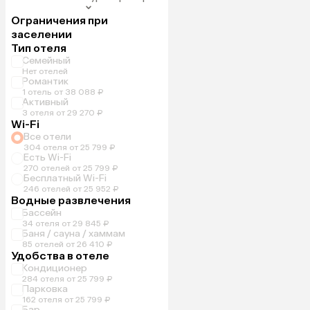
Ограничения при
заселении
Тип отеля
Семейный
Нет отелей
Романтик
1 отель от 38 088 ₽
Активный
3 отеля от 29 270 ₽
Wi-Fi
Все отели
304 отеля от 25 799 ₽
Есть Wi-Fi
270 отелей от 25 799 ₽
Бесплатный Wi-Fi
246 отелей от 25 952 ₽
Водные развлечения
Бассейн
34 отеля от 29 845 ₽
Баня / сауна / хаммам
85 отелей от 26 410 ₽
Удобства в отеле
Кондиционер
284 отеля от 25 799 ₽
Парковка
162 отеля от 25 799 ₽
Бар