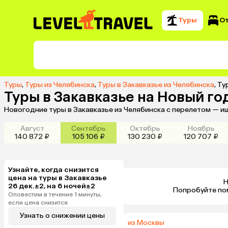
Туры
О
Туры
,
Туры из Челябинска
,
Туры в Закавказье из Челябинска
,
Ту
Туры в Закавказье на Новый го
Новогодние туры в Закавказье из Челябинска с перелетом — и
Август
Сентябрь
Октябрь
Ноябрь
140 872 ₽
105 106 ₽
130 230 ₽
120 707 ₽
Узнайте, когда снизится
цена на туры в Закавказье
Н
26 дек.±2, на 6 ночей±2
 Попробуйте по
Оповестим в течение 1 минуты,
если цена снизится
Узнать о снижении цены
из Москвы