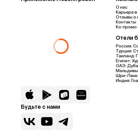
О нас
Карьера в 
Отзывы о 
Контакты
Ко-промо с
Отели б
Россия:
С
Турция:
С
Таиланд:
Египет:
Ху
ОАЭ:
Дуба
Мальдивы
Шри-Ланк
Индия:
Гоа
Будьте с нами