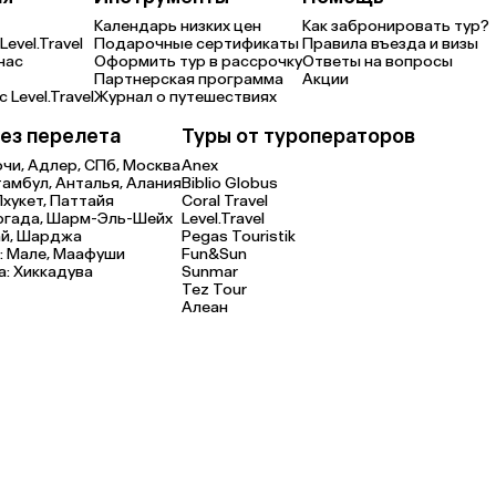
Календарь низких цен
Как забронировать тур?
Level.Travel
Подарочные сертификаты
Правила въезда и визы
нас
Оформить тур в рассрочку
Ответы на вопросы
Партнерская программа
Акции
 Level.Travel
Журнал о путешествиях
ез перелета
Туры от туроператоров
очи,
Адлер,
СПб,
Москва
Anex
тамбул,
Анталья,
Алания
Biblio Globus
Пхукет,
Паттайя
Coral Travel
ргада,
Шарм-Эль-Шейх
Level.Travel
й,
Шарджа
Pegas Touristik
:
Мале,
Маафуши
Fun&Sun
а:
Хиккадува
Sunmar
Tez Tour
Алеан