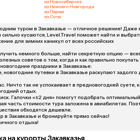
из Новосибирска
из Нижнего Новгорода
из Перми
из Сочи
годним туром в Закавказье — отличное решение! Даже 
 сильно кусаются, Level.Travel поможет найти и выбрат
ние для зимних каникул от всех российских
олучить немного больше, найти секретную опцию — все
олезных советов о том, когда и как правильно покупать
новогодние праздники в Закавказье:
, новогодние путевки в Закавказье раскупают задолго 
с. Ничто так не успокаивает в предновогодней суете, к
огодний отдых.
иск. Галочки «±2 дня» помогут подобрать оптимальный
ая часть стоимости тура заложена в авиабилетах. Поэ
шествия обходятся дешевле.
р в Закавказье и бронируйте прямо сейчас!
ичного отдыха!
ка на курорты Закавказья