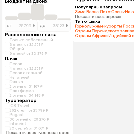
Бюджет на двоих
Популярные запросы
Зима
·
Весна
·
Лето
·
Осень
·
На 
Показать все запросы
Тип отдыха
от
₽
до
₽
Горнолыжные курорты Росс
Страны Персидского залив
Расположение пляжа
Страны Африки
·
Индийский 
Только собственный
3 отеля от 32 251 ₽
Общий
6 отелей от 30 379 ₽
Пляж
Песок
4 отеля от 32 251 ₽
Песок с галькой
Нет отелей
Галька
2 отеля от 31 167 ₽
Платформа
2 отеля от 34 148 ₽
Туроператор
ICS Travel
262 отеля от 25 799 ₽
Pegast
30 отелей от 29 270 ₽
Intourist
20 отелей от 31 074 ₽
Показать всех туроператоров