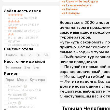
из Санкт-Петербурга
из Екатеринбурга
из Казани
Звёздность отеля
из Самары
4 отеля от 34 959 ₽
Ворваться в 2026 с ново
121 отелей от 27 173 ₽
цены на туры в праздники
141 отелей от 25 799 ₽
самое выгодное предложе
туроператоров.
6 отелей от 29 387 ₽
другое
Чуть-чуть сэкономить, п
25 отелей от 27 479 ₽
приятно. Вот несколько п
Рейтинг отеля
самые выгодные туры на 
Любой
6+
7+
8+
9+
— Выбирайте тур заранее
Расстояние до моря
начала праздников.
— Покупайте прямо сейча
1-я линия
2-я
3-я
заранее оплаченный нов
Регион
— Используйте гибкий по
Горы
Море
Культура
— Летите надолго. Больш
долгие новогодние путе
Стамбул
287 отелей от 25 799 ₽
Решайтесь, выбирайте ту
Анталия
С наступающим вас и отл
7 отелей от 31 167 ₽
Сиде
1 отель от 37 310 ₽
Туры из Челябинс