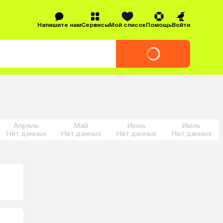
Напишите нам
Сервисы
Мой список
Помощь
Войти
Апрель
Май
Июнь
Июль
Нет данных
Нет данных
Нет данных
Нет данных