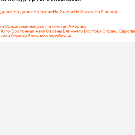
одного
·
На двоих
·
На троих
·
На 2 ночи
·
На 3 ночи
·
На 5 ночей
·
ии
·
Средиземноморье
·
Латинская Америка
·
а
·
Юго-Восточная Азия
·
Страны Ближнего Востока
·
Страны Европы
океан
·
Страны ближнего зарубежья