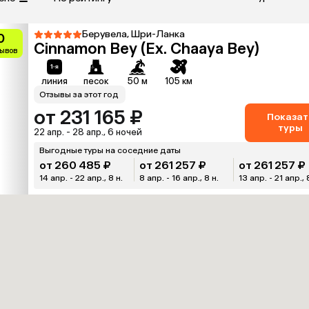
Берувела, Шри-Ланка
0
Cinnamon Bey (Ex. Chaaya Bey)
зывов
линия
песок
50 м
105 км
Отзывы за этот год
от 231 165 ₽
Показат
туры
22 апр. - 28 апр., 6 ночей
Выгодные туры на соседние даты
от 260 485 ₽
от 261 257 ₽
от 261 257 ₽
14 апр. - 22 апр., 8 н.
8 апр. - 16 апр., 8 н.
13 апр. - 21 апр., 