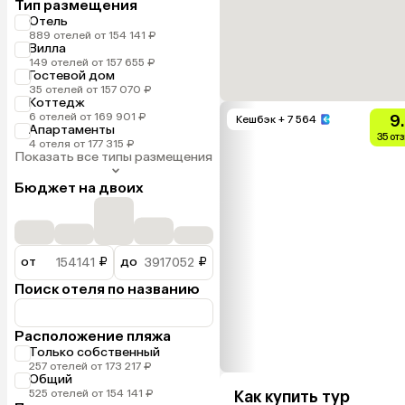
Тип размещения
Отель
889 отелей от 154 141 ₽
Вилла
149 отелей от 157 655 ₽
Гостевой дом
35 отелей от 157 070 ₽
Коттедж
6 отелей от 169 901 ₽
9
Кешбэк
+ 7 564
Апартаменты
35 от
4 отеля от 177 315 ₽
Показать все типы размещения
Бюджет на двоих
от
₽
до
₽
Поиск отеля по названию
Расположение пляжа
Только собственный
257 отелей от 173 217 ₽
Общий
525 отелей от 154 141 ₽
Как купить тур