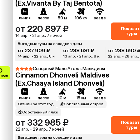
(Ex.Vivanta By Taj Bentota)
линия
песок
50 м
106 км
везде
от 220 897 ₽
Показат
туры
14 апр. - 21 апр., 7 ночей
Выгодные туры на соседние даты
от 237 909 ₽
от 238 681 ₽
от 238 690 
14 апр. - 22 апр., 8 н.
13 апр. - 21 апр., 8 н.
22 апр. - 28 апр., 
Северный Мале Атолл, Мальдивы
0
Cinnamon Dhonveli Maldives
зывов
(Ex.Chaaya Island Dhonveli)
линия
песок
10 м
15 км
везде
Отзывы за этот год
Собственный остров
Собственный пляж
от 332 985 ₽
Показат
туры
22 апр. - 29 апр., 7 ночей
Выгодные туры на соседние даты