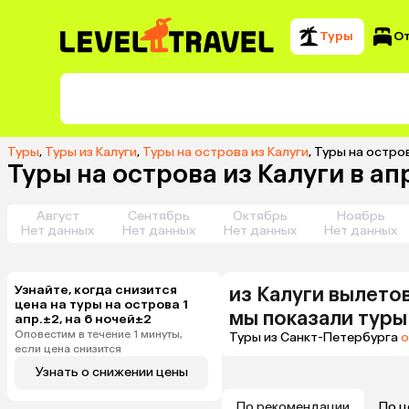
Туры
О
Туры
,
Туры из Калуги
,
Туры на острова из Калуги
,
Туры на остров
Туры на острова из Калуги в ап
Август
Сентябрь
Октябрь
Ноябрь
Нет данных
Нет данных
Нет данных
Нет данных
Узнайте, когда снизится
из
Калуги
вылетов
цена на туры на острова 1
мы показали туры
апр.±2, на 6 ночей±2
Оповестим в течение 1 минуты,
Туры из Санкт-Петербурга
о
если цена снизится
Узнать о снижении цены
По рекомендации
По ц