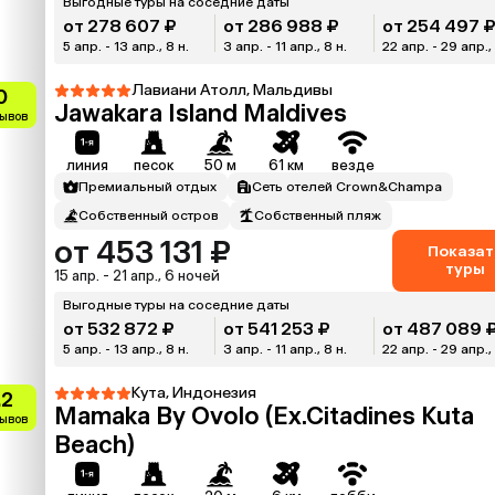
Выгодные туры на соседние даты
от 278 607 ₽
от 286 988 ₽
от 254 497 
5 апр. - 13 апр., 8 н.
3 апр. - 11 апр., 8 н.
22 апр. - 29 апр., 
Лавиани Атолл, Мальдивы
0
Jawakara Island Maldives
зывов
линия
песок
50 м
61 км
везде
Премиальный отдых
Сеть отелей Crown&Champa
Собственный остров
Собственный пляж
от 453 131 ₽
Показат
туры
15 апр. - 21 апр., 6 ночей
Выгодные туры на соседние даты
от 532 872 ₽
от 541 253 ₽
от 487 089 
5 апр. - 13 апр., 8 н.
3 апр. - 11 апр., 8 н.
22 апр. - 29 апр., 
Кута, Индонезия
.2
Mamaka By Ovolo (Ex.Citadines Kuta
зывов
Beach)