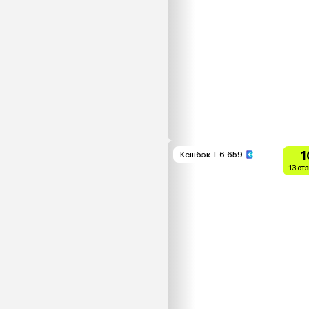
1
Кешбэк
+ 6 659
13 от