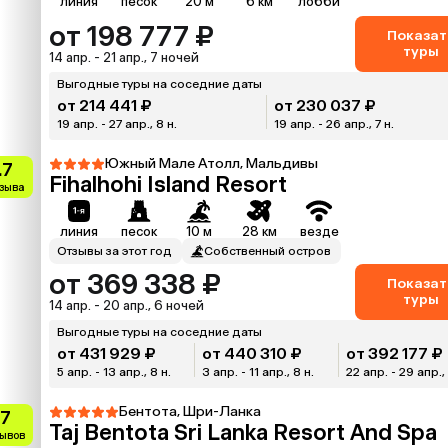
линия
песок
20 м
6 км
лобби
от 198 777 ₽
Показат
туры
14 апр. - 21 апр., 7 ночей
Выгодные туры на соседние даты
от 214 441 ₽
от 230 037 ₽
19 апр. - 27 апр., 8 н.
19 апр. - 26 апр., 7 н.
Южный Мале Атолл, Мальдивы
.7
Fihalhohi Island Resort
тзыва
линия
песок
10 м
28 км
везде
Отзывы за этот год
Собственный остров
от 369 338 ₽
Показат
туры
14 апр. - 20 апр., 6 ночей
Выгодные туры на соседние даты
от 431 929 ₽
от 440 310 ₽
от 392 177 ₽
5 апр. - 13 апр., 8 н.
3 апр. - 11 апр., 8 н.
22 апр. - 29 апр., 
Бентота, Шри-Ланка
.7
Taj Bentota Sri Lanka Resort And Spa
зывов