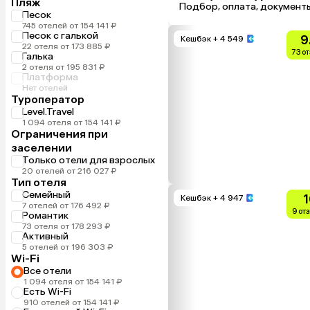
Пляж
Подбор, оплата, документ
Песок
745 отелей от 154 141 ₽
Песок с галькой
9
Кешбэк
+ 4 549
22 отеля от 173 885 ₽
73 о
Галька
2 отеля от 195 831 ₽
Платформа
Нет отелей
Туроператор
Level.Travel
1 094 отеля от 154 141 ₽
Ограничения при
заселении
Только отели для взрослых
20 отелей от 216 027 ₽
Тип отеля
Семейный
1
Кешбэк
+ 4 947
7 отелей от 176 492 ₽
9 от
Романтик
73 отеля от 178 293 ₽
Активный
5 отелей от 196 303 ₽
Wi-Fi
Все отели
1 094 отеля от 154 141 ₽
Есть Wi-Fi
910 отелей от 154 141 ₽