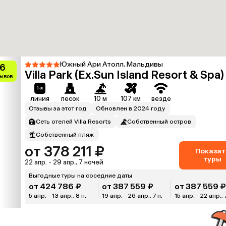
Южный Ари Атолл, Мальдивы
.6
Villa Park (Ex.Sun Island Resort & Spa)
зывов
линия
песок
10 м
107 км
везде
Отзывы за этот год
Обновлен в 2024 году
Сеть отелей Villa Resorts
Собственный остров
Собственный пляж
от 378 211 ₽
Показат
туры
22 апр. - 29 апр., 7 ночей
Выгодные туры на соседние даты
от 424 786 ₽
от 387 559 ₽
от 387 559 
5 апр. - 13 апр., 8 н.
19 апр. - 26 апр., 7 н.
15 апр. - 22 апр., 