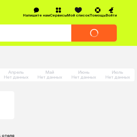
Напишите нам
Сервисы
Мой список
Помощь
Войти
Апрель
Май
Июнь
Июль
Нет данных
Нет данных
Нет данных
Нет данных
4 отеля