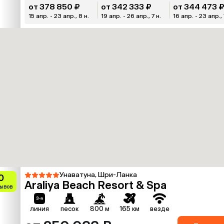
от 378 850 ₽
от 342 333 ₽
от 344 473 
15 апр. - 23 апр., 8 н.
19 апр. - 26 апр., 7 н.
16 апр. - 23 апр., 
Унаватуна, Шри-Ланка
0
Araliya Beach Resort & Spa
зывов
линия
песок
800 м
165 км
везде