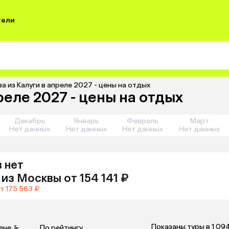
тели
а из Калуги в апреле 2027 - цены на отдых
реле 2027 - цены на отдых
Декабрь
Январь
Февраль
Март
Нет данных
Нет данных
Нет данных
Нет данных
 нет
из
Москвы
от 154 141 ₽
т 175 563 ₽
Показаны туры в 1 09
ене
По рейтингу