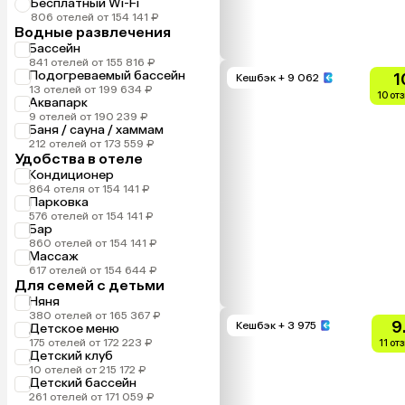
Бесплатный Wi-Fi
806 отелей от 154 141 ₽
Водные развлечения
Бассейн
841 отелей от 155 816 ₽
Подогреваемый бассейн
1
Кешбэк
+ 9 062
13 отелей от 199 634 ₽
10 от
Аквапарк
9 отелей от 190 239 ₽
Баня / сауна / хаммам
212 отелей от 173 559 ₽
Удобства в отеле
Кондиционер
864 отеля от 154 141 ₽
Парковка
576 отелей от 154 141 ₽
Бар
860 отелей от 154 141 ₽
Массаж
617 отелей от 154 644 ₽
Для семей с детьми
Няня
380 отелей от 165 367 ₽
9
Кешбэк
+ 3 975
Детское меню
175 отелей от 172 223 ₽
11 от
Детский клуб
10 отелей от 215 172 ₽
Детский бассейн
261 отелей от 171 059 ₽