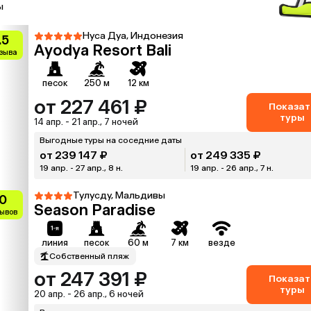
ы
Нуса Дуа, Индонезия
.5
Ayodya Resort Bali
тзыва
песок
250 м
12 км
от 227 461 ₽
Показат
туры
14 апр. - 21 апр., 7 ночей
Выгодные туры на соседние даты
от 239 147 ₽
от 249 335 ₽
19 апр. - 27 апр., 8 н.
19 апр. - 26 апр., 7 н.
Тулусду, Мальдивы
0
Season Paradise
зывов
линия
песок
60 м
7 км
везде
Собственный пляж
от 247 391 ₽
Показат
туры
20 апр. - 26 апр., 6 ночей