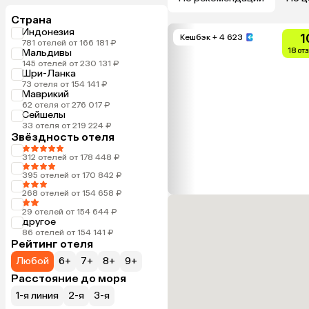
Страна
Индонезия
1
Кешбэк
+ 4 623
781 отелей от 166 181 ₽
18 от
Мальдивы
145 отелей от 230 131 ₽
Шри-Ланка
73 отеля от 154 141 ₽
Маврикий
62 отеля от 276 017 ₽
Сейшелы
33 отеля от 219 224 ₽
Звёздность отеля
312 отелей от 178 448 ₽
395 отелей от 170 842 ₽
268 отелей от 154 658 ₽
29 отелей от 154 644 ₽
другое
86 отелей от 154 141 ₽
Рейтинг отеля
Любой
6+
7+
8+
9+
Расстояние до моря
1-я линия
2-я
3-я