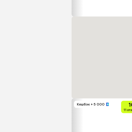
1
Кешбэк
+ 5 000
11 от