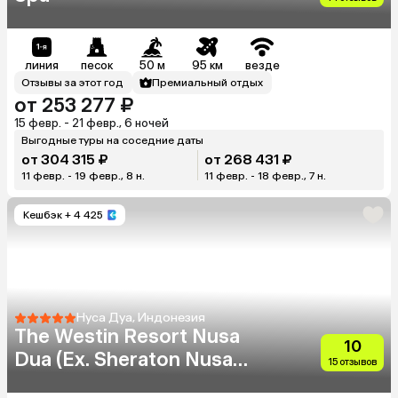
линия
песок
50 м
95 км
везде
Отзывы за этот год
Премиальный отдых
от 253 277 ₽
15 февр. - 21 февр., 6 ночей
Выгодные туры на соседние даты
от 304 315 ₽
от 268 431 ₽
11 февр. - 19 февр., 8 н.
11 февр. - 18 февр., 7 н.
Кешбэк
+ 4 425
Нуса Дуа, Индонезия
The Westin Resort Nusa
10
Dua (Ex. Sheraton Nusa
15 отзывов
Indah)