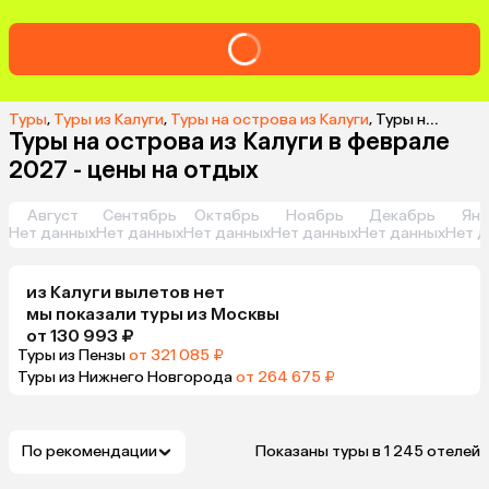
Туры
,
Туры из Калуги
,
Туры на острова из Калуги
,
Туры на острова из Калуги в феврале 2027 - цены на отдых
Туры на острова из Калуги в феврале
2027 - цены на отдых
Август
Сентябрь
Октябрь
Ноябрь
Декабрь
Янв
Нет данных
Нет данных
Нет данных
Нет данных
Нет данных
Нет д
из
Калуги
вылетов нет
мы показали туры
из
Москвы
от 130 993 ₽
Туры из Пензы
от 321 085 ₽
Туры из Нижнего Новгорода
от 264 675 ₽
По рекомендации
Показаны туры в 1 245 отелей