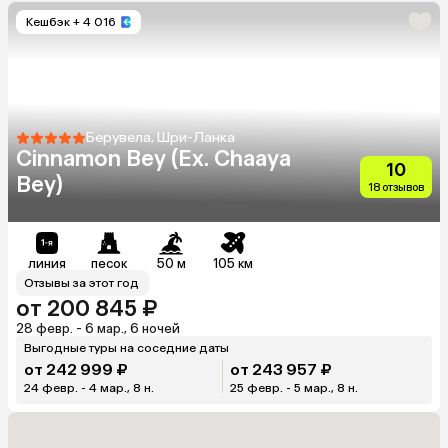
Кешбэк
+ 4 016
Берувела, Шри-Ланка
Cinnamon Bey (Ex. Chaaya
10
Bey)
18 отзывов
линия
песок
50 м
105 км
Отзывы за этот год
от 200 845 ₽
28 февр. - 6 мар., 6 ночей
Выгодные туры на соседние даты
от 242 999 ₽
от 243 957 ₽
24 февр. - 4 мар., 8 н.
25 февр. - 5 мар., 8 н.