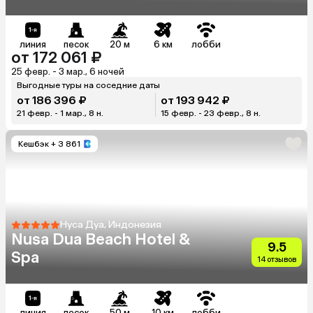
линия
песок
20 м
6 км
лобби
от 172 061 ₽
25 февр. - 3 мар., 6 ночей
Выгодные туры на соседние даты
от 186 396 ₽
от 193 942 ₽
21 февр. - 1 мар., 8 н.
15 февр. - 23 февр., 8 н.
Кешбэк
+ 3 861
Нуса Дуа, Индонезия
Nusa Dua Beach Hotel &
9.5
Spa
14 отзывов
линия
песок
50 м
10 км
лобби