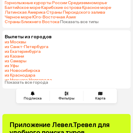
Горнолыжные курорты России
·
Средиземноморье
·
Балтийское море
·
Карибские острова
·
Красное море
·
Латинская Америка
·
Страны Персидского залива
·
Черное море
·
Юго-Восточная Азия
·
Страны Ближнего Востока
·
Показать все типы
Вылеты из городов
из Москвы
из Санкт-Петербурга
из Екатеринбурга
из Казани
из Самары
из Уфы
из Новосибирска
из Краснодара
из Нижнего Новгорода
Показать все города
из Перми
Подписка
Фильтры
Карта
Приложение Левел.Тревел для
удобного поиска туров