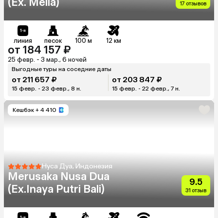
(Ex. Melia)
17 отзывов
линия
песок
100 м
12 км
от 184 157 ₽
25 февр. - 3 мар., 6 ночей
Выгодные туры на соседние даты
от 211 657 ₽
от 203 847 ₽
15 февр. - 23 февр., 8 н.
15 февр. - 22 февр., 7 н.
Кешбэк
+ 4 410
Нуса Дуа, Индонезия
Merusaka Nusa Dua
9.5
(Ex.Inaya Putri Bali)
31 отзыв