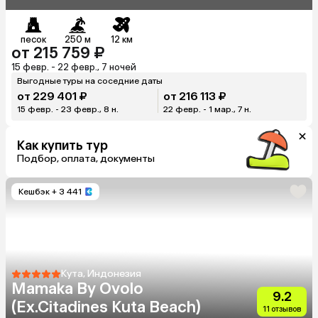
песок
250 м
12 км
от 215 759 ₽
15 февр. - 22 февр., 7 ночей
Выгодные туры на соседние даты
от 229 401 ₽
от 216 113 ₽
15 февр. - 23 февр., 8 н.
22 февр. - 1 мар., 7 н.
Как купить тур
Подбор, оплата, документы
Кешбэк
+ 3 441
Кута, Индонезия
Mamaka By Ovolo
9.2
(Ex.Citadines Kuta Beach)
11 отзывов