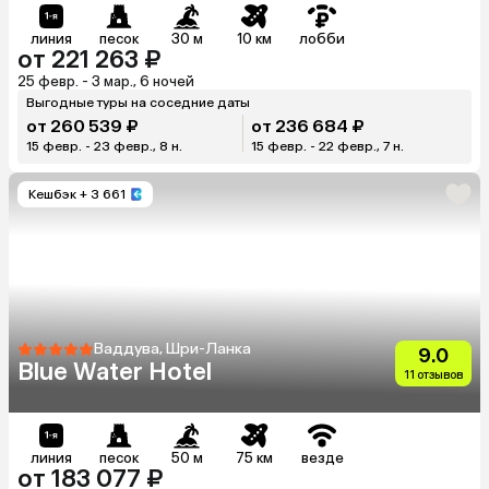
линия
песок
30 м
10 км
лобби
от 221 263 ₽
25 февр. - 3 мар., 6 ночей
Выгодные туры на соседние даты
от 260 539 ₽
от 236 684 ₽
15 февр. - 23 февр., 8 н.
15 февр. - 22 февр., 7 н.
Кешбэк
+ 3 661
Ваддува, Шри-Ланка
9.0
Blue Water Hotel
11 отзывов
линия
песок
50 м
75 км
везде
от 183 077 ₽