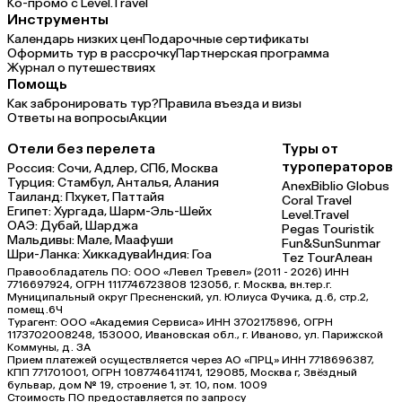
Ко-промо с Level.Travel
Инструменты
Календарь низких цен
Подарочные сертификаты
Оформить тур в рассрочку
Партнерская программа
Журнал о путешествиях
Помощь
Как забронировать тур?
Правила въезда и визы
Ответы на вопросы
Акции
Отели без перелета
Туры от
туроператоров
Россия:
Сочи,
Адлер,
СПб,
Москва
Турция:
Стамбул,
Анталья,
Алания
Anex
Biblio Globus
Таиланд:
Пхукет,
Паттайя
Coral Travel
Египет:
Хургада,
Шарм-Эль-Шейх
Level.Travel
ОАЭ:
Дубай,
Шарджа
Pegas Touristik
Мальдивы:
Мале,
Маафуши
Fun&Sun
Sunmar
Шри-Ланка:
Хиккадува
Индия:
Гоа
Tez Tour
Алеан
Правообладатель ПО: ООО «Левел Тревел» (2011 - 2026) ИНН
7716697924, ОГРН 1117746723808 123056, г. Москва, вн.тер.г.
Муниципальный округ Пресненский, ул. Юлиуса Фучика, д.6, стр.2,
помещ.6Ч
Турагент: ООО «Академия Сервиса» ИНН 3702175896, ОГРН
1173702008248, 153000, Ивановская обл., г. Иваново, ул. Парижской
Коммуны, д. ЗА
Прием платежей осуществляется через АО «ПРЦ» ИНН 7718696387,
КПП 771701001, ОГРН 1087746411741, 129085, Москва г, Звёздный
бульвар, дом № 19, строение 1, эт. 10, пом. 1009
Стоимость ПО предоставляется по запросу