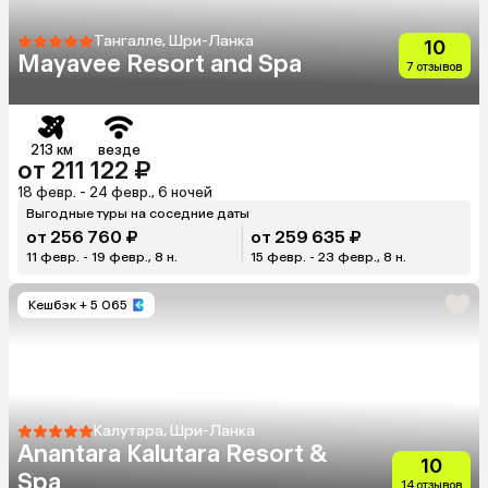
Тангалле, Шри-Ланка
10
Mayavee Resort and Spa
7 отзывов
213 км
везде
от 211 122 ₽
18 февр. - 24 февр., 6 ночей
Выгодные туры на соседние даты
от 256 760 ₽
от 259 635 ₽
11 февр. - 19 февр., 8 н.
15 февр. - 23 февр., 8 н.
Кешбэк
+ 5 065
Калутара, Шри-Ланка
Anantara Kalutara Resort &
10
Spa
14 отзывов