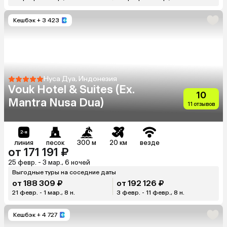
Кешбэк
+ 3 423
Нуса Дуа, Индонезия
Vouk Hotel & Suites (Ex.
10
Mantra Nusa Dua)
11 отзывов
линия
песок
300 м
20 км
везде
от 171 191 ₽
25 февр. - 3 мар., 6 ночей
Выгодные туры на соседние даты
от 188 309 ₽
от 192 126 ₽
21 февр. - 1 мар., 8 н.
3 февр. - 11 февр., 8 н.
Кешбэк
+ 4 727