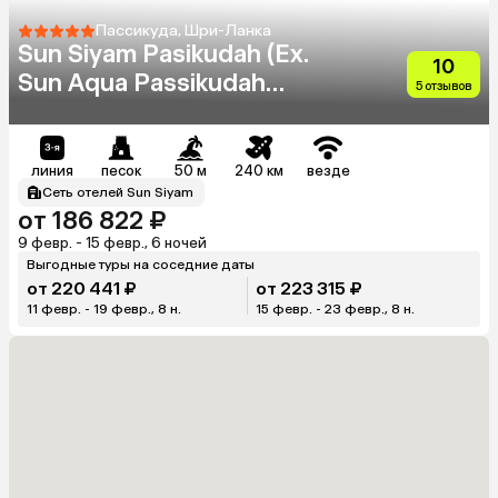
Пассикуда, Шри-Ланка
Sun Siyam Pasikudah (Ex.
10
Sun Aqua Passikudah
5 отзывов
Hotel)
линия
песок
50 м
240 км
везде
Сеть отелей Sun Siyam
от 186 822 ₽
9 февр. - 15 февр., 6 ночей
Выгодные туры на соседние даты
от 220 441 ₽
от 223 315 ₽
11 февр. - 19 февр., 8 н.
15 февр. - 23 февр., 8 н.