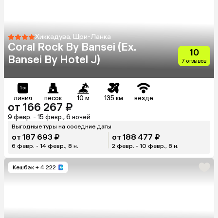
Хиккадува, Шри-Ланка
Coral Rock By Bansei (Ex.
10
Bansei By Hotel J)
7 отзывов
линия
песок
10 м
135 км
везде
от 166 267 ₽
9 февр. - 15 февр., 6 ночей
Выгодные туры на соседние даты
от 187 693 ₽
от 188 477 ₽
6 февр. - 14 февр., 8 н.
2 февр. - 10 февр., 8 н.
Кешбэк
+ 4 222