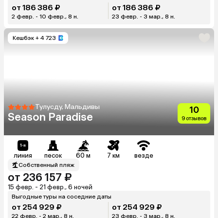
от 186 386 ₽
от 186 386 ₽
2 февр. - 10 февр., 8 н.
23 февр. - 3 мар., 8 н.
Кешбэк
+ 4 723
Тулусду, Мальдивы
10
Season Paradise
9 отзывов
линия
песок
60 м
7 км
везде
Собственный пляж
от 236 157 ₽
15 февр. - 21 февр., 6 ночей
Выгодные туры на соседние даты
от 254 929 ₽
от 254 929 ₽
22 февр. - 2 мар., 8 н.
23 февр. - 3 мар., 8 н.