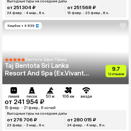
Выгодные туры на соседние даты
от 251 304 ₽
от 251 568 ₽
24 февр. - 4 мар., 8 н.
15 февр. - 23 февр., 8 н.
Кешбэк
+ 4 839
Бентота, Шри-Ланка
Taj Bentota Sri Lanka
9.7
Resort And Spa (Ex.Vivanta
12 отзывов
By Taj Bentota)
линия
песок
50 м
106 км
везде
от 241 954 ₽
15 февр. - 21 февр., 6 ночей
Выгодные туры на соседние даты
от 276 706 ₽
от 280 015 ₽
23 февр. - 3 мар., 8 н.
24 февр. - 4 мар., 8 н.