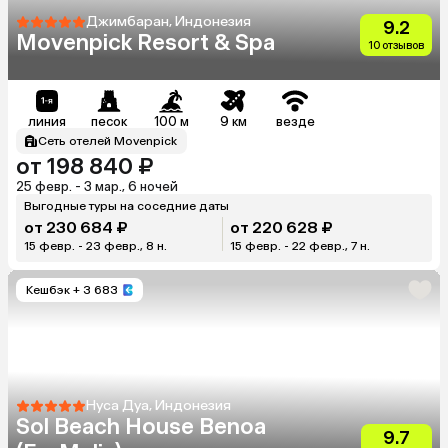
Джимбаран, Индонезия
9.2
Movenpick Resort & Spa
10 отзывов
линия
песок
100 м
9 км
везде
Сеть отелей Movenpick
от 198 840 ₽
25 февр. - 3 мар., 6 ночей
Выгодные туры на соседние даты
от 230 684 ₽
от 220 628 ₽
15 февр. - 23 февр., 8 н.
15 февр. - 22 февр., 7 н.
Кешбэк
+ 3 683
Нуса Дуа, Индонезия
Sol Beach House Benoa
9.7