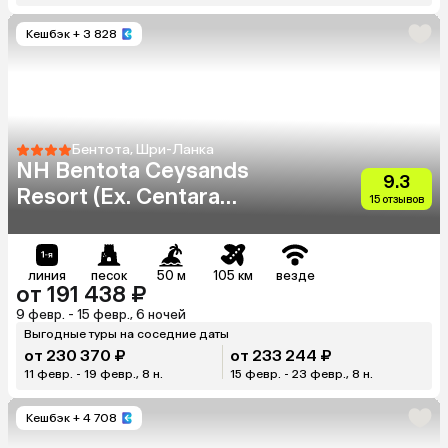
Кешбэк
+ 3 828
Бентота, Шри-Ланка
NH Bentota Ceysands
9.3
Resort (Ex. Centara
15 отзывов
Ceysands)
линия
песок
50 м
105 км
везде
от 191 438 ₽
9 февр. - 15 февр., 6 ночей
Выгодные туры на соседние даты
от 230 370 ₽
от 233 244 ₽
11 февр. - 19 февр., 8 н.
15 февр. - 23 февр., 8 н.
Кешбэк
+ 4 708