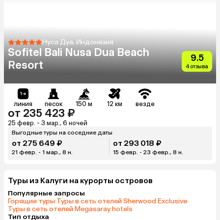
Нуса Дуа, Индонезия
Sofitel Bali Nusa Dua Beach
9.5
Resort
4 отзыва
линия
песок
150 м
12 км
везде
от 235 423 ₽
25 февр. - 3 мар., 6 ночей
Выгодные туры на соседние даты
от 275 649 ₽
от 293 018 ₽
21 февр. - 1 мар., 8 н.
15 февр. - 23 февр., 8 н.
Туры из Калуги на курорты островов
Популярные запросы
Горящие туры
·
Туры в сеть отелей Sherwood Exclusive
·
Туры в сеть отелей Megasaray hotels
Тип отдыха