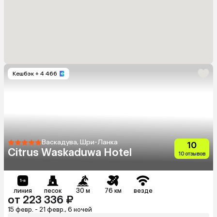
Кешбэк
+ 4 466
Васкадува, Шри-Ланка
10
Citrus Waskaduwa Hotel
10 отзывов
линия
песок
30 м
76 км
везде
от 223 336 ₽
15 февр. - 21 февр., 6 ночей