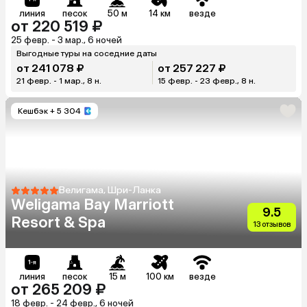
линия
песок
50 м
14 км
везде
от 220 519 ₽
25 февр. - 3 мар., 6 ночей
Выгодные туры на соседние даты
от 241 078 ₽
от 257 227 ₽
21 февр. - 1 мар., 8 н.
15 февр. - 23 февр., 8 н.
Кешбэк
+ 5 304
Велигама, Шри-Ланка
Weligama Bay Marriott
9.5
Resort & Spa
13 отзывов
линия
песок
15 м
100 км
везде
от 265 209 ₽
18 февр. - 24 февр., 6 ночей