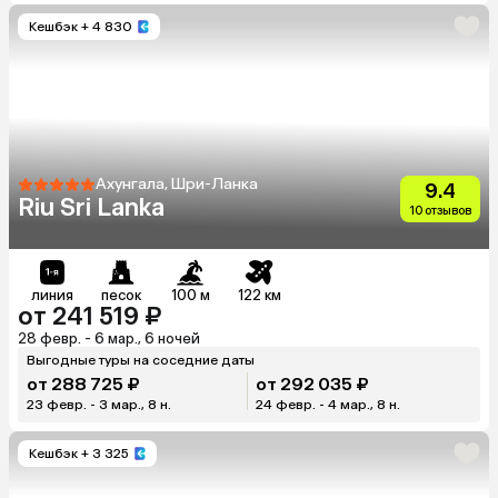
Кешбэк
+ 4 830
Ахунгала, Шри-Ланка
9.4
Riu Sri Lanka
10 отзывов
линия
песок
100 м
122 км
от 241 519 ₽
28 февр. - 6 мар., 6 ночей
Выгодные туры на соседние даты
от 288 725 ₽
от 292 035 ₽
23 февр. - 3 мар., 8 н.
24 февр. - 4 мар., 8 н.
Кешбэк
+ 3 325