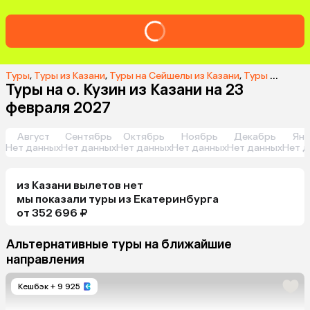
Туры
,
Туры из Казани
,
Туры на Сейшелы из Казани
,
Туры на о. Кузин из Казани
Туры на о. Кузин из Казани на 23
февраля 2027
Август
Сентябрь
Октябрь
Ноябрь
Декабрь
Янв
Нет данных
Нет данных
Нет данных
Нет данных
Нет данных
Нет д
из
Казани
вылетов нет
мы показали туры
из
Екатеринбурга
от 352 696 ₽
Альтернативные туры на ближайшие
направления
Кешбэк
+ 9 925