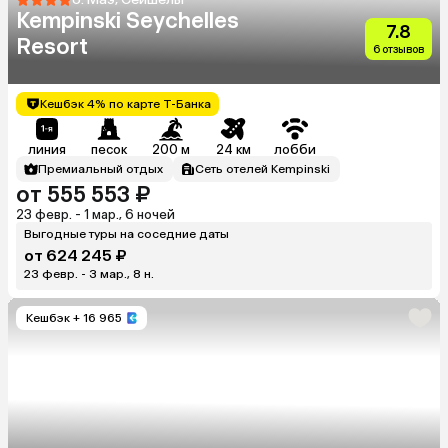
Kempinski Seychelles
7.8
Resort
6 отзывов
Кешбэк 4% по карте Т-Банка
линия
песок
200 м
24 км
лобби
Премиальный отдых
Сеть отелей Kempinski
от 555 553 ₽
23 февр. - 1 мар., 6 ночей
Выгодные туры на соседние даты
от 624 245 ₽
23 февр. - 3 мар., 8 н.
Кешбэк
+ 16 965