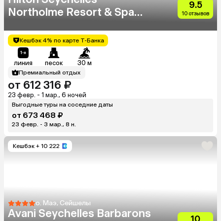
9.5
Northolme Resort & Spa
10 отзывов
(Adults Only 13+)
Кешбэк 4% по карте Т-Банка
линия
песок
30 м
Премиальный отдых
от 612 316 ₽
23 февр. - 1 мар., 6 ночей
Выгодные туры на соседние даты
от 673 468 ₽
23 февр. - 3 мар., 8 н.
Кешбэк
+ 10 222
о. Маэ, Сейшелы
Avani Seychelles Barbarons
10