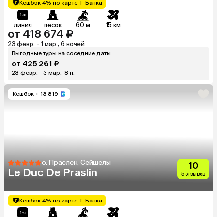
Кешбэк 4% по карте Т-Банка
линия
песок
60 м
15 км
от 418 674 ₽
23 февр. - 1 мар., 6 ночей
Выгодные туры на соседние даты
от 425 261 ₽
23 февр. - 3 мар., 8 н.
Кешбэк
+ 13 819
о. Праслен, Сейшелы
10
Le Duc De Praslin
5 отзывов
Кешбэк 4% по карте Т-Банка