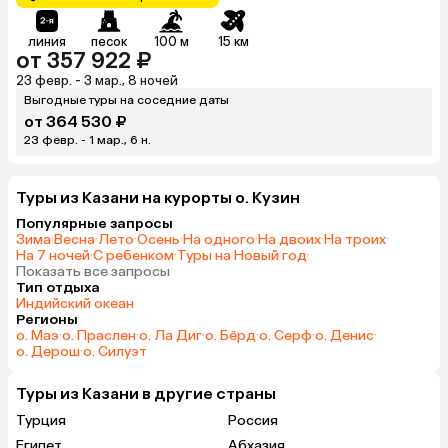
линия
песок
100 м
15 км
от 357 922 ₽
23 февр. - 3 мар., 8 ночей
Выгодные туры на соседние даты
от 364 530 ₽
23 февр. - 1 мар., 6 н.
Туры из Казани на курорты о. Кузин
Популярные запросы
Зима
·
Весна
·
Лето
·
Осень
·
На одного
·
На двоих
·
На троих
·
На 7 ночей
·
С ребенком
·
Туры на Новый год
·
Показать все запросы
Тип отдыха
Индийский океан
Регионы
о. Маэ
·
о. Праслен
·
о. Ла Диг
·
о. Бёрд
·
о. Серф
·
о. Денис
·
о. Дерош
·
о. Силуэт
Туры из Казани в другие страны
Турция
Россия
Египет
Абхазия