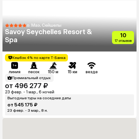
о. Маэ, Сейшелы
Savoy Seychelles Resort &
10
Spa
17 отзывов
Кешбэк 4% по карте Т-Банка
линия
песок
150 м
15 км
везде
Премиальный отдых
от 496 277 ₽
23 февр. - 1 мар., 6 ночей
Выгодные туры на соседние даты
от 545 175 ₽
23 февр. - 3 мар., 8 н.