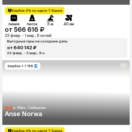
Кешбэк 4% по карте Т-Банка
линия
песок
5 м
40 км
от 566 616 ₽
23 февр. - 1 мар., 6 ночей
Выгодные туры на соседние даты
от 640 142 ₽
23 февр. - 3 мар., 8 н.
Кешбэк
+ 7 158
о. Маэ, Сейшелы
Anse Norwa
Кешбэк 4% по карте Т-Банка