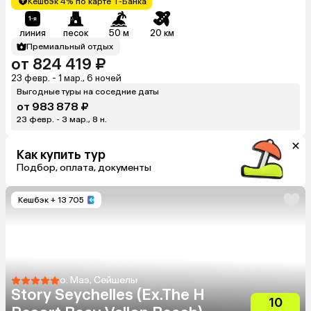
Кешбэк 4% по карте Т-Банка
линия
песок
50 м
20 км
Премиальный отдых
от 824 419 ₽
23 февр. - 1 мар., 6 ночей
Выгодные туры на соседние даты
от 983 878 ₽
23 февр. - 3 мар., 8 н.
Как купить тур
Подбор, оплата, документы
Кешбэк
+ 13 705
о. Маэ, Сейшелы
Story Seychelles (Ex.The H
10