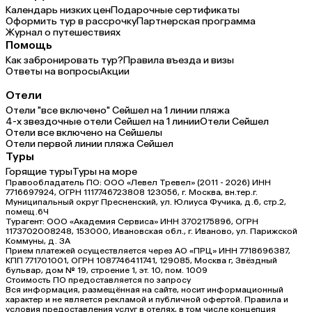
Календарь низких цен
Подарочные сертификаты
Оформить тур в рассрочку
Партнерская программа
Журнал о путешествиях
Помощь
Как забронировать тур?
Правила въезда и визы
Ответы на вопросы
Акции
Отели
Отели "все включено" Сейшел на 1 линии пляжа
4-х звездочные отели Сейшел на 1 линии
Отели Сейшел
Отели все включено на Сейшелы
Отели первой линии пляжа Сейшел
Туры
Горящие туры
Туры на море
Правообладатель ПО: ООО «Левел Тревел» (2011 - 2026) ИНН
7716697924, ОГРН 1117746723808 123056, г. Москва, вн.тер.г.
Муниципальный округ Пресненский, ул. Юлиуса Фучика, д.6, стр.2,
помещ.6Ч
Турагент: ООО «Академия Сервиса» ИНН 3702175896, ОГРН
1173702008248, 153000, Ивановская обл., г. Иваново, ул. Парижской
Коммуны, д. ЗА
Прием платежей осуществляется через АО «ПРЦ» ИНН 7718696387,
КПП 771701001, ОГРН 1087746411741, 129085, Москва г, Звёздный
бульвар, дом № 19, строение 1, эт. 10, пом. 1009
Стоимость ПО предоставляется по запросу
Вся информация, размещённая на сайте, носит информационный
характер и не является рекламой и публичной офертой. Правила и
условия предоставления услуг в отелях, в том числе концепция