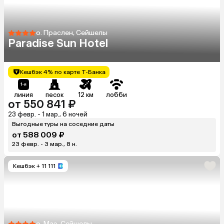
о. Праслен, Сейшелы
Paradise Sun Hotel
Кешбэк 4% по карте Т-Банка
линия
песок
12 км
лобби
от 550 841 ₽
23 февр. - 1 мар., 6 ночей
Выгодные туры на соседние даты
от 588 009 ₽
23 февр. - 3 мар., 8 н.
Кешбэк
+ 11 111
о. Маэ, Сейшелы