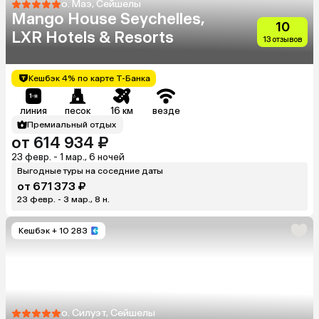
о. Маэ, Сейшелы
Mango House Seychelles,
10
LXR Hotels & Resorts
13 отзывов
Кешбэк 4% по карте Т-Банка
линия
песок
16 км
везде
Премиальный отдых
от 614 934 ₽
23 февр. - 1 мар., 6 ночей
Выгодные туры на соседние даты
от 671 373 ₽
23 февр. - 3 мар., 8 н.
Кешбэк
+ 10 283
о. Силуэт, Сейшелы