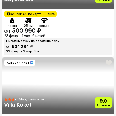
Кешбэк 4% по карте Т-Банка
песок
25 км
везде
от 500 990 ₽
23 февр. - 1 мар., 6 ночей
Выгодные туры на соседние даты
от 534 284 ₽
23 февр. - 3 мар., 8 н.
Кешбэк
+ 7 451
о. Маэ, Сейшелы
9.0
Villa Koket
7 отзывов