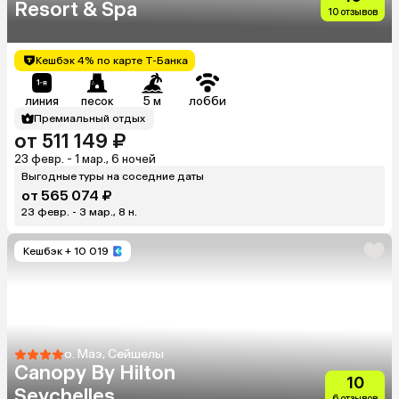
Resort & Spa
10 отзывов
Кешбэк 4% по карте Т-Банка
линия
песок
5 м
лобби
Премиальный отдых
от 511 149 ₽
23 февр. - 1 мар., 6 ночей
Выгодные туры на соседние даты
от 565 074 ₽
23 февр. - 3 мар., 8 н.
Кешбэк
+ 10 019
о. Маэ, Сейшелы
Canopy By Hilton
10
Seychelles
6 отзывов