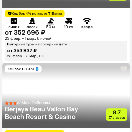
Кешбэк 4% по карте Т-Банка
линия
песок
50 м
10 км
везде
от 352 696 ₽
23 февр. - 1 мар., 6 ночей
Выгодные туры на соседние даты
от 353 837 ₽
23 февр. - 3 мар., 8 н.
Кешбэк
+ 8 373
о. Маэ, Сейшелы
Berjaya Beau Vallon Bay
8.7
Beach Resort & Casino
27 отзывов