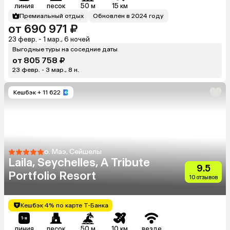
линия
песок
50 м
15 км
Премиальный отдых
Обновлен в 2024 году
от 690 971 ₽
23 февр. - 1 мар., 6 ночей
Выгодные туры на соседние даты
от 805 758 ₽
23 февр. - 3 мар., 8 н.
Кешбэк
+ 11 622
о. Маэ, Сейшелы
Laila, Seychelles, A Tribute
9.5
Portfolio Resort
10 отзывов
Кешбэк 4% по карте Т-Банка
линия
песок
50 м
10 км
везде