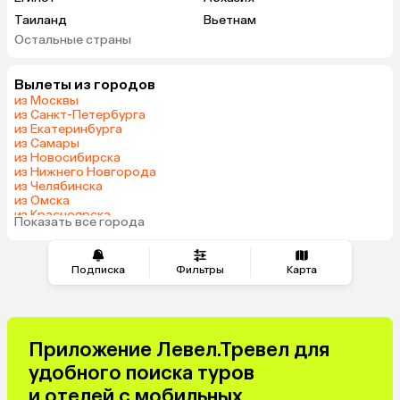
Таиланд
Вьетнам
Остальные страны
ОАЭ
Мальдивы
Шри-Ланка
Индия
Вылеты из городов
Гонконг
Саудовская Аравия
из Москвы
из Санкт-Петербурга
из Екатеринбурга
из Самары
из Новосибирска
из Нижнего Новгорода
из Челябинска
из Омска
из Красноярска
Показать все города
из Волгограда
Подписка
Фильтры
Карта
Приложение Левел.Тревел для
удобного поиска туров
и отелей с мобильных