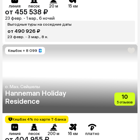
линия
песок
20 м
15 км
от 455 538 ₽
23 февр. - 1 мар., 6 ночей
Выгодные туры на соседние даты
от 490 926 ₽
23 февр. - 3 мар., 8 н.
Кешбэк
+ 8 099
о. Маэ, Сейшелы
Hanneman Holiday
10
Residence
5 отзывов
Кешбэк 4% по карте Т-Банка
линия
песок
200 м
16 км
платно
от 404 955 ₽