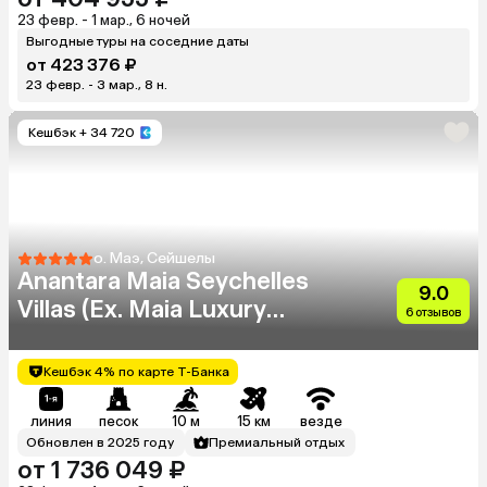
23 февр. - 1 мар., 6 ночей
Выгодные туры на соседние даты
от 423 376 ₽
23 февр. - 3 мар., 8 н.
Кешбэк
+ 34 720
о. Маэ, Сейшелы
Anantara Maia Seychelles
9.0
Villas (Ex. Maia Luxury
6 отзывов
Resort & Spa)
Кешбэк 4% по карте Т-Банка
линия
песок
10 м
15 км
везде
Обновлен в 2025 году
Премиальный отдых
от 1 736 049 ₽