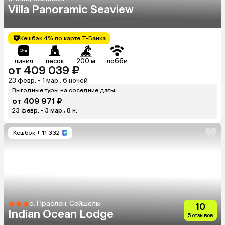
Villa Panoramic Seaview
Кешбэк 4% по карте Т-Банка
линия
песок
200 м
лобби
от 409 039 ₽
23 февр. - 1 мар., 6 ночей
Выгодные туры на соседние даты
от 409 971 ₽
23 февр. - 3 мар., 8 н.
Кешбэк
+ 11 332
о. Праслен, Сейшелы
10
Indian Ocean Lodge
5 отзывов