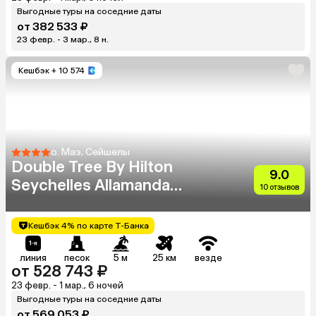
Выгодные туры на соседние даты
от 382 533 ₽
23 февр. - 3 мар., 8 н.
Кешбэк
+ 10 574
о. Маэ, Сейшелы
Double Tree By Hilton
9.0
Seychelles Allamanda
10 отзывов
Resort & Spa
Кешбэк 4% по карте Т-Банка
линия
песок
5 м
25 км
везде
от 528 743 ₽
23 февр. - 1 мар., 6 ночей
Выгодные туры на соседние даты
от 569 053 ₽