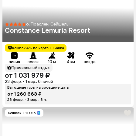
о. Праслен, Сейшелы
Constance Lemuria Resort
Кешбэк 4% по карте Т-Банка
линия
песок
10 м
4 км
везде
Премиальный отдых
от 1 031 979 ₽
23 февр. - 1 мар., 6 ночей
Выгодные туры на соседние даты
от 1 260 663 ₽
23 февр. - 3 мар., 8 н.
Кешбэк
+ 11 016