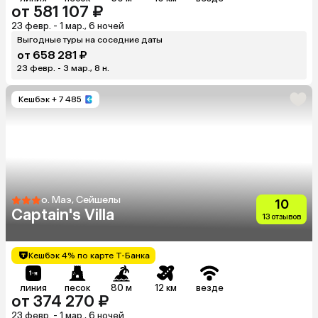
от 581 107 ₽
23 февр. - 1 мар., 6 ночей
Выгодные туры на соседние даты
от 658 281 ₽
23 февр. - 3 мар., 8 н.
Кешбэк
+ 7 485
о. Маэ, Сейшелы
10
Captain's Villa
13 отзывов
Кешбэк 4% по карте Т-Банка
линия
песок
80 м
12 км
везде
от 374 270 ₽
23 февр. - 1 мар., 6 ночей