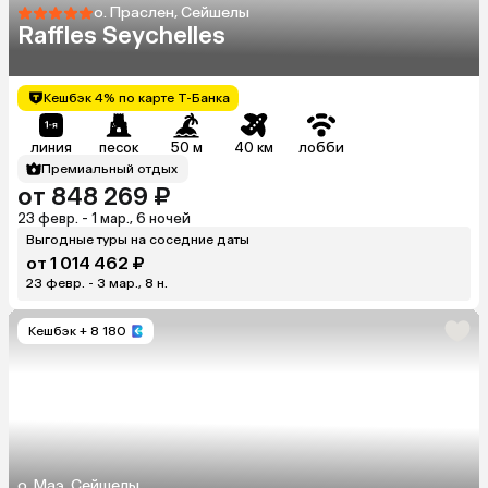
о. Праслен, Сейшелы
Raffles Seychelles
Кешбэк 4% по карте Т-Банка
линия
песок
50 м
40 км
лобби
Премиальный отдых
от 848 269 ₽
23 февр. - 1 мар., 6 ночей
Выгодные туры на соседние даты
от 1 014 462 ₽
23 февр. - 3 мар., 8 н.
Кешбэк
+ 8 180
о. Маэ, Сейшелы