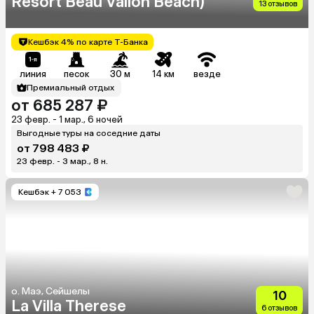
Resort Beau Vallon Beach)
13 отзывов
Кешбэк 4% по карте Т-Банка
линия
песок
30 м
14 км
везде
Премиальный отдых
от 685 287 ₽
23 февр. - 1 мар., 6 ночей
Выгодные туры на соседние даты
от 798 483 ₽
23 февр. - 3 мар., 8 н.
Кешбэк
+ 7 053
о. Маэ, Сейшелы
10
La Villa Therese
6 отзывов