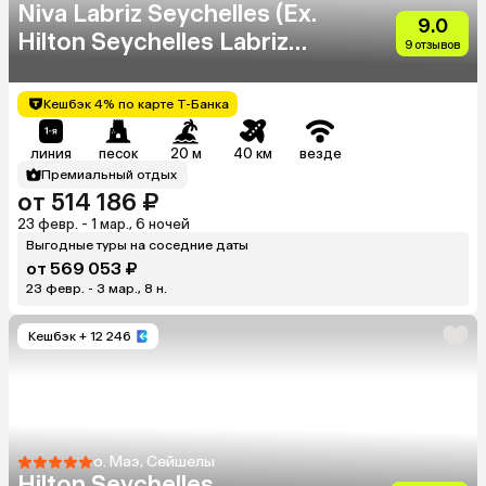
Niva Labriz Seychelles (Ex.
9.0
Hilton Seychelles Labriz
9 отзывов
Resort & Spa)
Кешбэк 4% по карте Т-Банка
линия
песок
20 м
40 км
везде
Премиальный отдых
от 514 186 ₽
23 февр. - 1 мар., 6 ночей
Выгодные туры на соседние даты
от 569 053 ₽
23 февр. - 3 мар., 8 н.
Кешбэк
+ 12 246
о. Маэ, Сейшелы
Hilton Seychelles