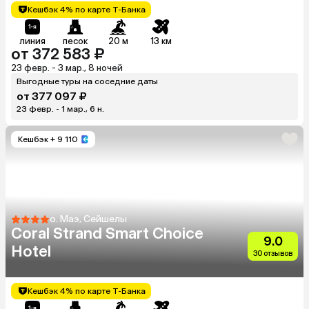
Кешбэк 4% по карте Т-Банка
линия
песок
20 м
13 км
от 372 583 ₽
23 февр. - 3 мар., 8 ночей
Выгодные туры на соседние даты
от 377 097 ₽
23 февр. - 1 мар., 6 н.
Кешбэк
+ 9 110
о. Маэ, Сейшелы
Coral Strand Smart Choice
9.0
Hotel
30 отзывов
Кешбэк 4% по карте Т-Банка