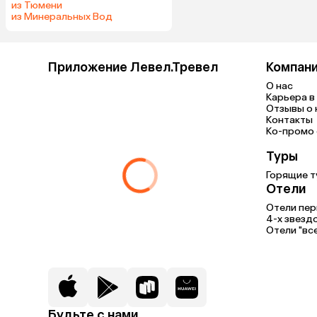
из Тюмени
из Минеральных Вод
Приложение Левел.Тревел
Компан
О нас
Карьера в 
Отзывы о 
Контакты
Ко-промо с
Туры
Горящие т
Отели
Отели пер
4-х звезд
Отели "вс
Будьте с нами