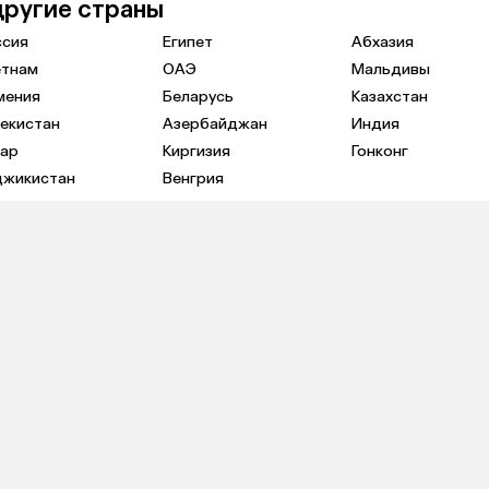
другие страны
ссия
Египет
Абхазия
етнам
ОАЭ
Мальдивы
мения
Беларусь
Казахстан
екистан
Азербайджан
Индия
тар
Киргизия
Гонконг
джикистан
Венгрия