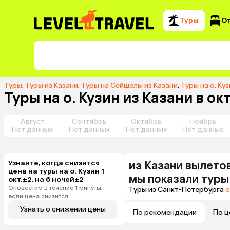
Туры
О
Туры
,
Туры из Казани
,
Туры на Сейшелы из Казани
,
Туры на о. Куз
Туры на о. Кузин из Казани в ок
Август
Сентябрь
Октябрь
Ноябрь
Нет данных
Нет данных
Нет данных
Нет данных
Узнайте, когда снизится
из
Казани
вылетов
цена на туры на о. Кузин 1
мы показали туры
окт.±2, на 6 ночей±2
Оповестим в течение 1 минуты,
Туры из Санкт-Петербурга
о
если цена снизится
Узнать о снижении цены
По рекомендации
По ц