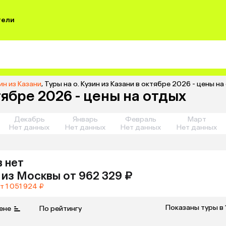
тели
ин из Казани
,
Туры на о. Кузин из Казани в октябре 2026 - цены н
тябре 2026 - цены на отдых
Декабрь
Январь
Февраль
Март
Нет данных
Нет данных
Нет данных
Нет данных
 нет
из
Москвы
от 962 329 ₽
т 1 051 924 ₽
Показаны туры в 
ене
По рейтингу