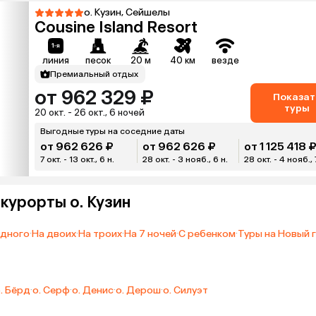
о. Кузин, Сейшелы
Cousine Island Resort
линия
песок
20 м
40 км
везде
Премиальный отдых
от 962 329 ₽
Показат
туры
20 окт. - 26 окт., 6 ночей
Выгодные туры на соседние даты
от 962 626 ₽
от 962 626 ₽
от 1 125 418 
7 окт. - 13 окт., 6 н.
28 окт. - 3 нояб., 6 н.
28 окт. - 4 нояб., 
 курорты о. Кузин
одного
·
На двоих
·
На троих
·
На 7 ночей
·
С ребенком
·
Туры на Новый 
. Бёрд
·
о. Серф
·
о. Денис
·
о. Дерош
·
о. Силуэт