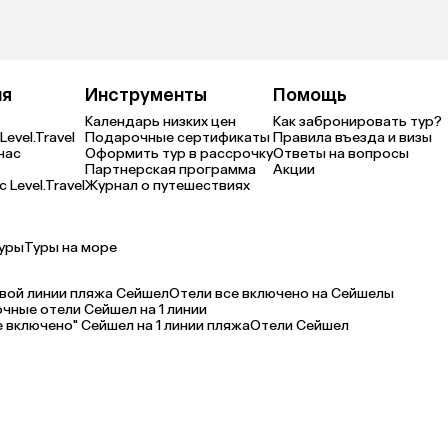
ия
Инструменты
Помощь
Календарь низких цен
Как забронировать тур?
Level.Travel
Подарочные сертификаты
Правила въезда и визы
нас
Оформить тур в рассрочку
Ответы на вопросы
Партнерская программа
Акции
 Level.Travel
Журнал о путешествиях
уры
Туры на море
вой линии пляжа Сейшел
Отели все включено на Сейшелы
очные отели Сейшел на 1 линии
е включено" Сейшел на 1 линии пляжа
Отели Сейшел