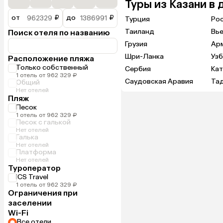
Туры из Казани в 
от
₽
до
₽
Турция
Ро
Таиланд
Вь
Поиск отеля по названию
Грузия
Ар
Шри-Ланка
Узб
Расположение пляжа
Только собственный
Сербия
Ка
1 отель от 962 329 ₽
Саудовская Аравия
Та
Общий
Нет отелей
Пляж
Песок
1 отель от 962 329 ₽
Песок с галькой
Нет отелей
Галька
Нет отелей
Платформа
Нет отелей
Туроператор
ICS Travel
1 отель от 962 329 ₽
Ограничения при
заселении
Wi-Fi
Все отели