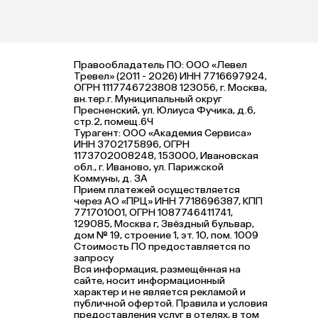
Правообладатель ПО: ООО «Левел
Тревел» (2011 - 2026) ИНН 7716697924,
ОГРН 1117746723808 123056, г. Москва,
вн.тер.г. Муниципальный округ
Пресненский, ул. Юлиуса Фучика, д.6,
стр.2, помещ.6Ч
Турагент: ООО «Академия Сервиса»
ИНН 3702175896, ОГРН
1173702008248, 153000, Ивановская
обл., г. Иваново, ул. Парижской
Коммуны, д. ЗА
Прием платежей осуществляется
через АО «ПРЦ» ИНН 7718696387, КПП
771701001, ОГРН 1087746411741,
129085, Москва г, Звёздный бульвар,
дом № 19, строение 1, эт. 10, пом. 1009
Стоимость ПО предоставляется по
запросу
Вся информация, размещённая на
сайте, носит информационный
характер и не является рекламой и
публичной офертой. Правила и условия
предоставления услуг в отелях, в том