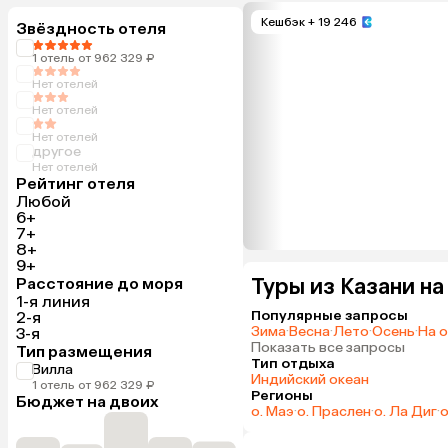
Кешбэк
+ 19 246
Звёздность отеля
1 отель от 962 329 ₽
Нет отелей
Нет отелей
Нет отелей
другое
Нет отелей
Рейтинг отеля
Любой
6+
7+
8+
9+
Туры из Казани на
Расстояние до моря
1-я линия
Популярные запросы
2-я
Зима
·
Весна
·
Лето
·
Осень
·
На 
3-я
Показать все запросы
Тип размещения
Тип отдыха
Вилла
Индийский океан
1 отель от 962 329 ₽
Регионы
Бюджет на двоих
о. Маэ
·
о. Праслен
·
о. Ла Диг
·
о