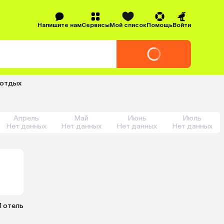
Напишите нам
Сервисы
Мой список
Помощь
Войти
а отдых
Апрель
Май
Июнь
Июль
Нет данных
Нет данных
Нет данных
Нет данных
1 отель