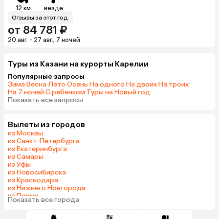
12 км
везде
Отзывы за этот год
от 84 781 ₽
20 авг. - 27 авг., 7 ночей
Туры из Казани на курорты Карелии
Популярные запросы
Зима
·
Весна
·
Лето
·
Осень
·
На одного
·
На двоих
·
На троих
·
На 7 ночей
·
С ребенком
·
Туры на Новый год
·
Показать все запросы
Вылеты из городов
из Москвы
из Санкт-Петербурга
из Екатеринбурга
из Самары
из Уфы
из Новосибирска
из Краснодара
из Нижнего Новгорода
из Перми
Показать все города
из Сочи