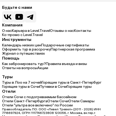
Будьте с нами
Компания
О нас
Карьера в Level.Travel
Отзывы о нас
Контакты
Ко-промо с Level.Travel
Инструменты
Календарь низких цен
Подарочные сертификаты
Оформить тур в рассрочку
Партнерская программа
Журнал о путешествиях
Помощь
Как забронировать тур?
Правила въезда и визы
Ответы на вопросы
Акции
Туры
Туры в Лоо на 7 ночей
Горящие туры в Санкт-Петербург
Горящие туры в Сочи
Путевки в Сочи
Горящие туры
Отели
Отели Сочи с подогреваемым бассейном
Отели Санкт-Петербурга
Отели Сочи
Отели Самары
Отели "ультра все включено" по России
Правообладатель ПО: ООО «Левел Тревел» (2011 - 2026) ИНН
7716697924, ОГРН 1117746723808 123056, г. Москва, вн.тер.г.