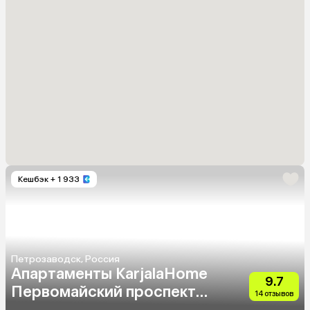
Кешбэк
+ 1 933
Петрозаводск, Россия
Апартаменты KarjalaHome
9.7
Первомайский проспект
14 отзывов
42