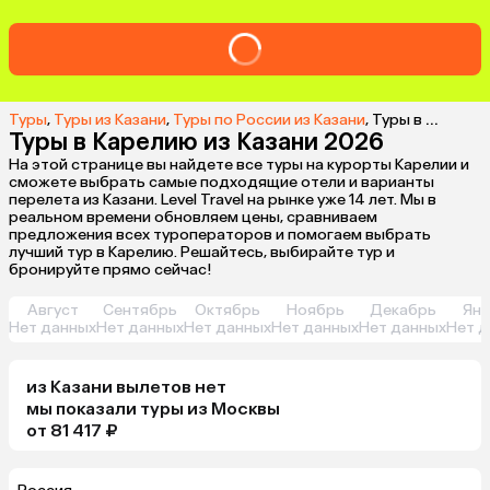
Туры
,
Туры из Казани
,
Туры по России из Казани
,
Туры в Карелию из Казани
Туры в Карелию из Казани 2026
На этой странице вы найдете все туры на курорты Карелии и
сможете выбрать самые подходящие отели и варианты
перелета из Казани. Level Travel на рынке уже 14 лет. Мы в
реальном времени обновляем цены, сравниваем
предложения всех туроператоров и помогаем выбрать
лучший тур в Карелию. Решайтесь, выбирайте тур и
бронируйте прямо сейчас!
Август
Сентябрь
Октябрь
Ноябрь
Декабрь
Янв
Нет данных
Нет данных
Нет данных
Нет данных
Нет данных
Нет д
из
Казани
вылетов нет
мы показали туры
из
Москвы
от 81 417 ₽