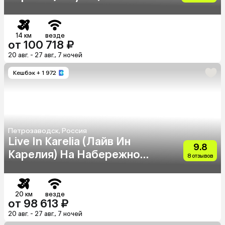
14 км
везде
от 100 718 ₽
20 авг. - 27 авг., 7 ночей
Кешбэк
+ 1 972
Петрозаводск, Россия
Live In Karelia (Лайв Ин
9.8
Карелия) На Набережной
8 отзывов
Варкауса (Adults Only 22+)
20 км
везде
от 98 613 ₽
20 авг. - 27 авг., 7 ночей