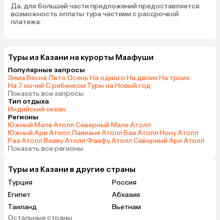
Да, для большей части предложений предоставляется
интересно. И еще там довольно
возможность оплаты тура частями с рассрочкой
сильное течение бывает, зависит
платежа.
от приливов. Брали на прокат
велики в другом отеле, объехали
остров. За год остров изменился,
Туры из Казани на курорты Маафуши
строятся гостиницы и много. Кто,
Популярные запросы
конечно, бывал на таких островах,
Зима
·
Весна
·
Лето
·
Осень
·
На одного
·
На двоих
·
На троих
·
знают их специфику. Отель
На 7 ночей
·
С ребенком
·
Туры на Новый год
·
порадовал и персонал, и, конечно,
Показать все запросы
Тип отдыха
необыкновенной красоты океан!
Индийский океан
Будет возможность, обязательно
Регионы
вернемся!
Южный Мале Атолл
·
Северный Мале Атолл
·
Южный Ари Атолл
·
Лавиани Атолл
·
Баа Атолл
·
Нону Атолл
·
Раа Атолл
·
Вааву Атолл
·
Фаафу Атолл
·
Северный Ари Атолл
·
Показать все регионы
Туры из Казани в другие страны
Турция
Россия
Египет
Абхазия
Таиланд
Вьетнам
Остальные страны
ОАЭ
Мальдивы