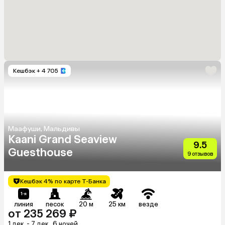
Кешбэк
+ 4 705
Маафуши, Мальдивы
Kaani Grand Seaview
9.5
Guesthouse
9 отзывов
Кешбэк 4% по карте Т-Банка
линия
песок
20 м
25 км
везде
от 235 269 ₽
1 дек. - 7 дек., 6 ночей