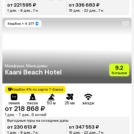
от 221 595 ₽
от 336 683 ₽
1 дек. - 8 дек., 7 н.
15 дек. - 22 дек., 7 н.
Кешбэк
+ 4 377
Маафуши, Мальдивы
9.2
Kaani Beach Hotel
8 отзывов
Кешбэк 4% по карте Т-Банка
линия
песок
50 м
25 км
везде
от 218 868 ₽
1 дек. - 7 дек., 6 ночей
Выгодные туры на соседние даты
от 230 613 ₽
от 347 553 ₽
1 дек. - 8 дек., 7 н.
15 дек. - 22 дек., 7 н.