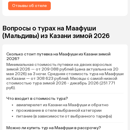
разнообразие как в больших
Отзывы об отеле
отелях, но очень вкусно,
аппетитно, и все свежее. Ужины
очень порадовали, каждый день
меню обновляется, блюда
Вопросы о турах на Маафуши
приносят сами, сидим как в
(Мальдивы) из Казани зимой 2026
ресторане. Уборка, вода,
полотенце, набор для кофе —
каждый день. Огромная
Сколько стоит путевка на Маафуши из Казани зимой
благодарность мужчине, который
2026?
приносил блюда на ужине,
Минимальная стоимость путевки на двоих взрослых
благодаря ему чувствовалась
зимой 2026 — от 209 088 рублей (цена актуальна на 20
мая 2026) за 3 ночи. Средняя стоимость тура на Маафуши
теплая домашняя атмосфера. Да
из Казани — от 308 623 рублей. Месяцы с самой низкой
и вообще обслуживающий
стоимостью тура зимой 2026 - декабрь 2026 (251 771
персонал приятный и заботливый.
руб).
До пляжей 1 минута. Океан
Что входит в стоимость тура?
великолепный! До пляжа, где
авиаперелет из Казани на Маафуши и обратно
местные плавают 4 минуты, там
проживание в отеле выбранной категории
риф и много разных рыбок,
питание (в зависимости от выбранного тарифа)
правда, надо далековато от
берега плыть, но это того стоит.
Можно ли купить тур на Маафуши в рассрочку?
Кораллы не живые, но все равно