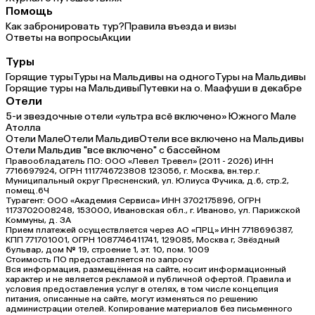
Помощь
Как забронировать тур?
Правила въезда и визы
Ответы на вопросы
Акции
Туры
Горящие туры
Туры на Мальдивы на одного
Туры на Мальдивы
Горящие туры на Мальдивы
Путевки на о. Маафуши в декабре
Отели
5-и звездочные отели «ультра всё включено» Южного Мале
Атолла
Отели Мале
Отели Мальдив
Отели все включено на Мальдивы
Отели Мальдив "все включено" с бассейном
Правообладатель ПО: ООО «Левел Тревел» (2011 - 2026) ИНН
7716697924, ОГРН 1117746723808 123056, г. Москва, вн.тер.г.
Муниципальный округ Пресненский, ул. Юлиуса Фучика, д.6, стр.2,
помещ.6Ч
Турагент: ООО «Академия Сервиса» ИНН 3702175896, ОГРН
1173702008248, 153000, Ивановская обл., г. Иваново, ул. Парижской
Коммуны, д. ЗА
Прием платежей осуществляется через АО «ПРЦ» ИНН 7718696387,
КПП 771701001, ОГРН 1087746411741, 129085, Москва г, Звёздный
бульвар, дом № 19, строение 1, эт. 10, пом. 1009
Стоимость ПО предоставляется по запросу
Вся информация, размещённая на сайте, носит информационный
характер и не является рекламой и публичной офертой. Правила и
условия предоставления услуг в отелях, в том числе концепция
питания, описанные на сайте, могут изменяться по решению
администрации отелей. Копирование материалов без письменного