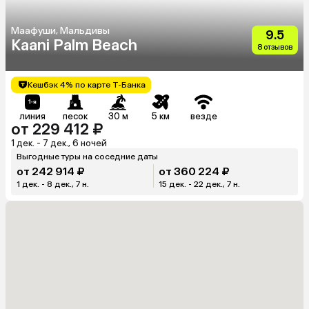
Маафуши, Мальдивы
9.5
Kaani Palm Beach
8 отзывов
Кешбэк 4% по карте Т-Банка
линия
песок
30 м
5 км
везде
от 229 412 ₽
1 дек. - 7 дек., 6 ночей
Выгодные туры на соседние даты
от 242 914 ₽
от 360 224 ₽
1 дек. - 8 дек., 7 н.
15 дек. - 22 дек., 7 н.