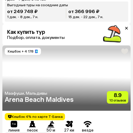
Выгодные туры на соседние даты
от 249 748 ₽
от 366 996 ₽
1 дек. - 8 дек., 7 н.
15 дек. - 22 дек., 7 н.
Как купить тур
Подбор, оплата, документы
Кешбэк
+ 4 178
Маафуши, Мальдивы
8.9
Arena Beach Maldives
10 отзывов
Кешбэк 4% по карте Т-Банка
линия
песок
50 м
27 км
везде