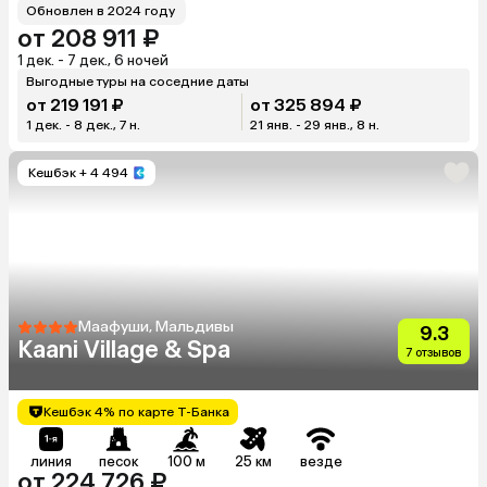
Обновлен в 2024 году
от 208 911 ₽
1 дек. - 7 дек., 6 ночей
Выгодные туры на соседние даты
от 219 191 ₽
от 325 894 ₽
1 дек. - 8 дек., 7 н.
21 янв. - 29 янв., 8 н.
Кешбэк
+ 4 494
Маафуши, Мальдивы
9.3
Kaani Village & Spa
7 отзывов
Кешбэк 4% по карте Т-Банка
линия
песок
100 м
25 км
везде
от 224 726 ₽