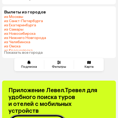
Грузия
Армения
Вылеты из городов
Шри-Ланка
Казахстан
из Москвы
Азербайджан
Узбекистан
из Санкт-Петербурга
из Екатеринбурга
Индия
Сербия
из Самары
Катар
Киргизия
из Новосибирска
из Нижнего Новгорода
Гонконг
Саудовская Аравия
из Челябинска
Венгрия
из Омска
из Красноярска
Показать все города
из Волгограда
Подписка
Фильтры
Карта
Приложение Левел.Тревел для
удобного поиска туров
и отелей с мобильных
устройств