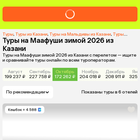
Туры
,
Туры из Казани
,
Туры на Мальдивы из Казани
,
Туры на о. Маафуши из Казани
Туры на Маафуши зимой 2026 из
Казани
Туры на Маафуши зимой 2026 из Казани с перелетом — ищите
и сравнивайте туры онлайн по всем туроператорам.
Август
Сентябрь
Октябрь
Ноябрь
Декабрь
Янв
199 237 ₽
227 758 ₽
172 262 ₽
204 018 ₽
208 911 ₽
325 
По рекомендации
Показаны туры в 6 отелей
Кешбэк
+ 4 588