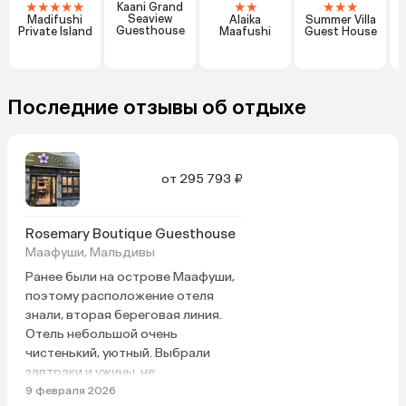
★
★
★
★
★
★
★
★
★
★
Kaani Grand
Seaview
Madifushi
Alaika
Summer Villa
Guesthouse
Private Island
Maafushi
Guest House
Последние отзывы об отдыхе
от 295 793 ₽
Rosemary Boutique Guesthouse
Маафуши, Мальдивы
Ранее были на острове Маафуши,
поэтому расположение отеля
знали, вторая береговая линия.
Отель небольшой очень
чистенький, уютный. Выбрали
завтраки и ужины, не
разочаровались! Не такое
9 февраля 2026