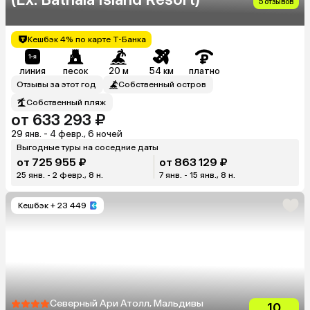
5 отзывов
Кешбэк 4% по карте Т-Банка
линия
песок
20 м
54 км
платно
Отзывы за этот год
Собственный остров
Собственный пляж
от 633 293 ₽
29 янв. - 4 февр., 6 ночей
Выгодные туры на соседние даты
от 725 955 ₽
от 863 129 ₽
25 янв. - 2 февр., 8 н.
7 янв. - 15 янв., 8 н.
Кешбэк
+ 23 449
Северный Ари Атолл, Мальдивы
10