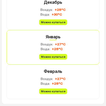
трансфера туда-обратно.
Декабрь
Оформили документы и
Воздух:
+28°C
заселились в течение 10 минут.
Вода:
+30°C
Территория небольшая, но чистая
и ухоженная, и за ней следят
Можно купаться
регулярно. 6 номеров, все
одинаковые. Есть общая зона с
диванчиками, столиками,
Январь
холодильником, кофемашиной и
Воздух:
+27°C
чайником. Каждый день было 4
Вода:
+28°C
вида завтрака на выбор
(мальдивский, континентальный,
Можно купаться
французский и панкейки). Каждый
завтрак включает в себя два
тоста, яичница из одного яйца,
Февраль
фрукты (арбуз, папайя) по 3
Воздух:
+27°C
небольших кусочка, кофе, сок.
Вода:
+28°C
Остальное наполнение в
зависимости от вида завтрака
Можно купаться
(сосиски, панкейки, джемы, мед,
масло сливочное, тунец с
кокосом). Завтрак неплохой,