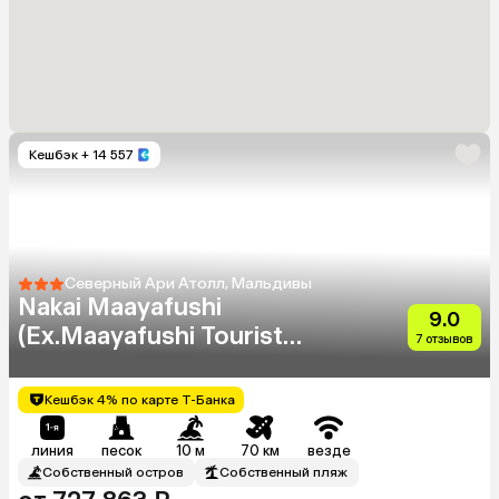
Кешбэк
+ 14 557
Северный Ари Атолл, Мальдивы
Nakai Maayafushi
9.0
(Ex.Maayafushi Tourist
7 отзывов
Resort)
Кешбэк 4% по карте Т-Банка
линия
песок
10 м
70 км
везде
Собственный остров
Собственный пляж