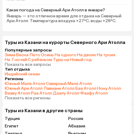
Вайфай на территории отличный,
хватало на соцсети и ютьюб. В
Какая погода на Северный Ари Атолл в январе?
номере не убирались и не меняли
Январь — это отличное время для отдыха на Северный
Ари Атолл. Температура воздуха +27°C, воды +28°C.
постельное белье и полотенца, но
это делается по запросу, а нам и
не нужно было. В номере не
хватало холодильника, а когда мы
Туры из Казани на курорты Северного Ари Атолла
хотели воспользоваться общим и
Популярные запросы
положить туда манго, нам вовсе
Зима
·
Весна
·
Лето
·
Осень
·
На одного
·
На двоих
·
На троих
·
не хватило в нем места. И вообще
На 7 ночей
·
С ребенком
·
Туры на Новый год
·
Показать все запросы
холодильник мы открывали 3–4
Тип отдыха
раза, и он все время был забит. В
Индийский океан
номерах и на территории живут
Регионы
Южный Мале Атолл
·
Северный Мале Атолл
·
безобидные ящерицы, и все бы
Южный Ари Атолл
·
Лавиани Атолл
·
Баа Атолл
·
Нону Атолл
·
ничего, но несколько ночей они у
Вааву Атолл
·
Раа Атолл
·
Даалу Атолл
·
Фаафу Атолл
·
нас громко кричали, будили нас.
Показать все регионы
Велосипедов у отеля нет, но
хозяин сказал, что найдет их нам
Туры из Казани в другие страны
за 5 $ в сутки. Мы ходили пешком,
Турция
Россия
было супер. Экскурсии через
Египет
Абхазия
хозяина не брали, нашли дешевле
Таиланд
Вьетнам