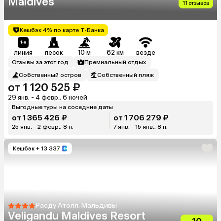
Maldives
11 отзывов
Кешбэк 4% по карте Т-Банка
линия
песок
10 м
62 км
везде
Отзывы за этот год
Премиальный отдых
Собственный остров
Собственный пляж
от 1 120 525 ₽
29 янв. - 4 февр., 6 ночей
Выгодные туры на соседние даты
от 1 365 426 ₽
от 1 706 279 ₽
25 янв. - 2 февр., 8 н.
7 янв. - 15 янв., 8 н.
Кешбэк
+ 13 337
Расду Атолл, Мальдивы
Veligandu Maldives Resort