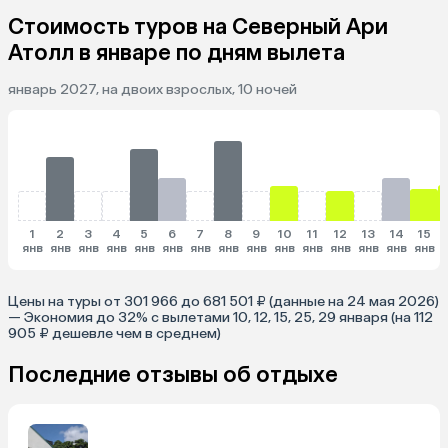
Стоимость туров на Северный Ари
Атолл в январе по дням вылета
январь 2027, на двоих взрослых, 10 ночей
1
2
3
4
5
6
7
8
9
10
11
12
13
14
15
янв
янв
янв
янв
янв
янв
янв
янв
янв
янв
янв
янв
янв
янв
янв
Цены на туры от 301 966 до 681 501 ₽ (данные на 24 мая 2026)
— Экономия до 32% с вылетами 10, 12, 15, 25, 29 января (на 112
905 ₽ дешевле чем в среднем)
Последние отзывы об отдыхе