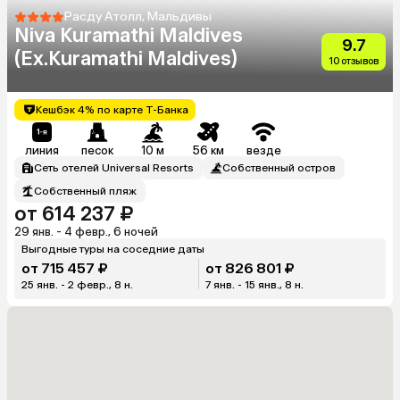
Расду Атолл, Мальдивы
Niva Kuramathi Maldives
9.7
(Ex.Kuramathi Maldives)
10 отзывов
Кешбэк 4% по карте Т-Банка
линия
песок
10 м
56 км
везде
Сеть отелей Universal Resorts
Собственный остров
Собственный пляж
от 614 237 ₽
29 янв. - 4 февр., 6 ночей
Выгодные туры на соседние даты
от 715 457 ₽
от 826 801 ₽
25 янв. - 2 февр., 8 н.
7 янв. - 15 янв., 8 н.