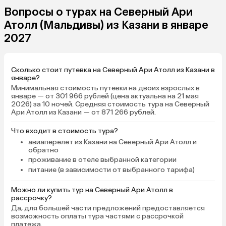
наедались, но ничего особенного.
Вопросы о турах на Северный Ари
Как будто не хватало овощей.
Атолл (Мальдивы) из Казани в январе
Завтрак на следующий день
2027
согласовывался накануне
вечером, можно менять хоть
каждый день. Также в отеле есть
Сколько стоит путевка на Северный Ари Атолл из Казани в
меню основных блюд за деньги, но
январе?
мы им не пользовались и не
Минимальная стоимость путевки на двоих взрослых в
видели, чтобы кто-то
январе — от 301 966 рублей (цена актуальна на 21 мая
пользовался. Номер светлый,
2026) за 10 ночей. Средняя стоимость тура на Северный
Ари Атолл из Казани — от 871 266 рублей.
чистый, удобная кровать, 4
подушки, отлично работающий
Что входит в стоимость тура?
кондиционер (мы его вообще не
авиаперелет из Казани на Северный Ари Атолл и
выключали), зеркало, две бутылки
обратно
воды, которые наполняются по
проживание в отеле выбранной категории
запросу, шкаф с вешалками, сейф,
питание (в зависимости от выбранного тарифа)
небольшая открытая зона для
сушки вещей, ванная комната, с
Можно ли купить тур на Северный Ари Атолл в
рассрочку?
открытым небом в зоне душа,
Да, для большей части предложений предоставляется
сантехника работала исправно,
возможность оплаты тура частями с рассрочкой
вода горячая без проблем.
платежа.