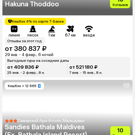
Hakuna Thoddoo
9 отзывов
Кешбэк 4% по карте Т-Банка
линия
песок
1 км
67 км
везде
Отзывы за этот год
от 380 837 ₽
29 янв. - 4 февр., 6 ночей
Выгодные туры на соседние даты
от 409 836 ₽
от 521 180 ₽
25 янв. - 2 февр., 8 н.
7 янв. - 15 янв., 8 н.
Кешбэк
+ 12 665
Северный Ари Атолл, Мальдивы
Sandies Bathala Maldives
10
(Ex. Bathala Island Resort)