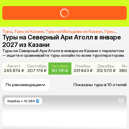
Туры
,
Туры из Казани
,
Туры на Мальдивы из Казани
,
Туры на Северный Ари Атолл из Казани
Туры на Северный Ари Атолл в январе
2027 из Казани
Туры на Северный Ари Атолл в январе из Казани с перелетом
— ищите и сравнивайте туры онлайн по всем туроператорам.
Август
Сентябрь
Октябрь
Ноябрь
Декабрь
Янв
245 874 ₽
207 179 ₽
161 781 ₽
331 843 ₽
312 570 ₽
380 
По рекомендации
Показаны туры в 10 отелей
Кешбэк
+ 12 284