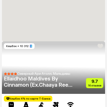
Кешбэк
+ 10 312
Северный Ари Атолл, Мальдивы
Ellaidhoo Maldives By
9.7
Cinnamon (Ex.Chaaya Reef
16 отзывов
Ellaidhoo)
Кешбэк 4% по карте Т-Банка