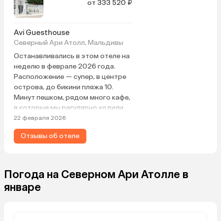
от 333 520 ₽
Avi Guesthouse
Северный Ари Атолл, Мальдивы
Останавливались в этом отеле на
неделю в феврале 2026 года.
Расположение — супер, в центре
острова, до бикини пляжа 10.
Минут пешком, рядом много кафе,
в которые мы регулярно ходили,
один магазин в 2 минутах ходьбы
22 февраля 2026
и фруктовый рынок. Хозяин
Отзывы об отеле
гестхауса встретил в порту по
прибытии лодки, проводил на
гольф-кар и сопроводил до
отеля. Там нас встретили
Погода на Северном Ари Атолле в
работники отеля, предложили
январе
ледяное полотенце и кокос. Тут
же была произведена оплата
туристического налога и