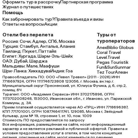
Оформить тур в рассрочку
Партнерская программа
Журнал о путешествиях
Помощь
Как забронировать тур?
Правила въезда и визы
Ответы на вопросы
Акции
Отели без перелета
Туры от
туроператоров
Россия:
Сочи,
Адлер,
СПб,
Москва
Турция:
Стамбул,
Анталья,
Алания
Anex
Biblio Globus
Таиланд:
Пхукет,
Паттайя
Coral Travel
Египет:
Хургада,
Шарм-Эль-Шейх
Level.Travel
ОАЭ:
Дубай,
Шарджа
Pegas Touristik
Мальдивы:
Мале,
Маафуши
Fun&Sun
Sunmar
Шри-Ланка:
Хиккадува
Индия:
Гоа
Tez Tour
Алеан
Правообладатель ПО: ООО «Левел Тревел» (2011 - 2026) ИНН
7716697924, ОГРН 1117746723808 123056, г. Москва, вн.тер.г.
Муниципальный округ Пресненский, ул. Юлиуса Фучика, д.6, стр.2,
помещ.6Ч
Турагент: ООО «Академия Сервиса» ИНН 3702175896, ОГРН
1173702008248, 153000, Ивановская обл., г. Иваново, ул. Парижской
Коммуны, д. ЗА
Прием платежей осуществляется через АО «ПРЦ» ИНН 7718696387,
КПП 771701001, ОГРН 1087746411741, 129085, Москва г, Звёздный
бульвар, дом № 19, строение 1, эт. 10, пом. 1009
Стоимость ПО предоставляется по запросу
Вся информация, размещённая на сайте, носит информационный
характер и не является рекламой и публичной офертой. Правила и
условия предоставления услуг в отелях, в том числе концепция
питания, описанные на сайте, могут изменяться по решению