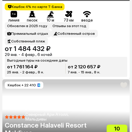
Кешбэк 4% по карте Т-Банка
линия
песок
10 м
73 км
везде
Обновлен в 2025 году
Отзывы за этот год
Премиальный отдых
Собственный остров
Собственный пляж
от 1 484 432 ₽
29 янв. - 4 февр., 6 ночей
Выгодные туры на соседние даты
от 1 761 164 ₽
от 2 120 657 ₽
25 янв. - 2 февр., 8 н.
7 янв. - 15 янв., 8 н.
Кешбэк
+ 22 410
Северный Ари Атолл,
Мальдивы
Constance Halaveli Resort
10