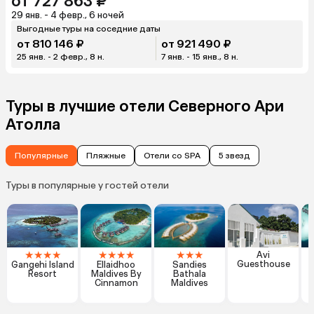
от 727 863 ₽
29 янв. - 4 февр., 6 ночей
Выгодные туры на соседние даты
от 810 146 ₽
от 921 490 ₽
25 янв. - 2 февр., 8 н.
7 янв. - 15 янв., 8 н.
Туры в лучшие отели Северного Ари
Атолла
Популярные
Пляжные
Отели со SPA
5 звезд
Туры в популярные у гостей отели
★
★
★
★
★
★
★
★
★
★
★
Avi
Guesthouse
Gangehi Island
Ellaidhoo
Sandies
Resort
Maldives By
Bathala
Cinnamon
Maldives
R