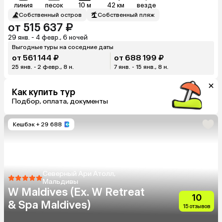
линия
песок
10 м
42 км
везде
Собственный остров
Собственный пляж
от 515 637 ₽
29 янв. - 4 февр., 6 ночей
Выгодные туры на соседние даты
от 561 144 ₽
от 688 199 ₽
25 янв. - 2 февр., 8 н.
7 янв. - 15 янв., 8 н.
Как купить тур
Подбор, оплата, документы
Кешбэк
+ 29 688
Северный Ари Атолл,
Мальдивы
W Maldives (Ex. W Retreat
10
& Spa Maldives)
15 отзывов