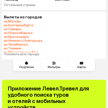
по дороге на пляж, даже не
Остальные страны
торговались. В целом остались
ОАЭ
Мальдивы
довольны и отелем, и хозяином, и
Грузия
Беларусь
островом, но мы не привереды, и
Вылеты из городов
Армения
Шри-Ланка
привыкли жить не в резортах, а в
из Москвы
Казахстан
Азербайджан
из Екатеринбурга
обычных гестхаусах без изысков.
из Самары
Узбекистан
Индия
Для бюджетного отпуска на
из Новосибирска
Мальдивах было просто супер.
Сербия
Катар
из Краснодара
из Нижнего Новгорода
Киргизия
Гонконг
из Челябинска
Саудовская Аравия
Таджикистан
из Тюмени
из Минеральных Вод
Венгрия
Показать все города
из Омска
Подписка
Фильтры
Карта
Приложение Левел.Тревел для
удобного поиска туров
и отелей с мобильных
устройств