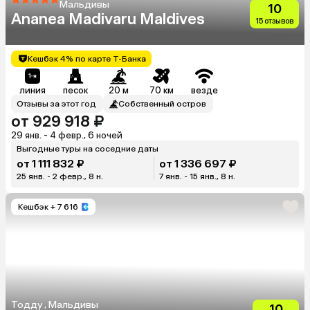
Мальдивы
10
Ananea Madivaru Maldives
15 отзывов
Кешбэк 4% по карте Т-Банка
линия
песок
20 м
70 км
везде
Отзывы за этот год
Собственный остров
от 929 918 ₽
29 янв. - 4 февр., 6 ночей
Выгодные туры на соседние даты
от 1 111 832 ₽
от 1 336 697 ₽
25 янв. - 2 февр., 8 н.
7 янв. - 15 янв., 8 н.
Кешбэк
+ 7 616
Тодду , Мальдивы
10