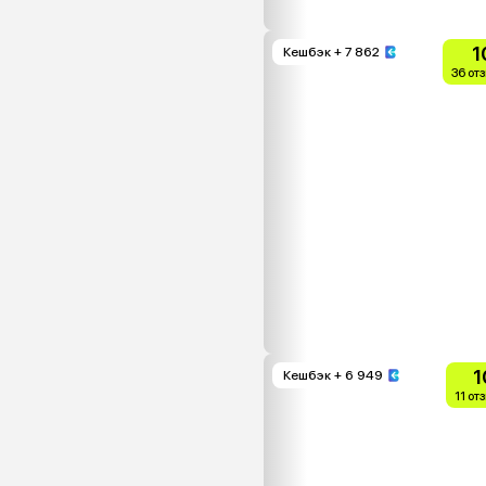
1
Кешбэк
+ 7 862
36 от
1
Кешбэк
+ 6 949
11 от