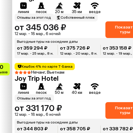
линия
песок
20 м
35 км
везде
Отзывы за этот год
Собственный пляж
от 345 036 ₽
Показат
туры
12 мар. - 18 мар., 6 ночей
Выгодные туры на соседние даты
от 359 294 ₽
от 375 726 ₽
от 353 158 ₽
17 мар. - 25 мар., 8 н.
12 мар. - 20 мар., 8 н.
12 мар. - 19 мар., 
.0
Кешбэк 4% по карте Т-Банка
Нячанг, Вьетнам
зывов
Joy Trip Hotel
линия
песок
50 м
40 км
везде
Отзывы за этот год
от 331 170 ₽
Показат
туры
12 мар. - 18 мар., 6 ночей
Выгодные туры на соседние даты
от 344 803 ₽
от 358 705 ₽
от 338 782 