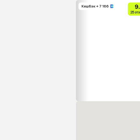
9
Кешбэк
+ 7 166
25 от