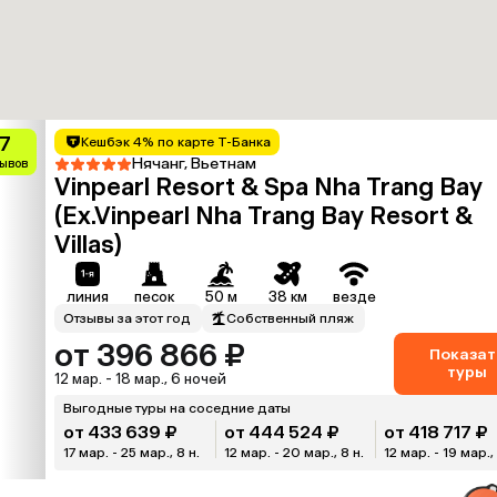
.7
Кешбэк 4% по карте Т-Банка
Нячанг, Вьетнам
зывов
Vinpearl Resort & Spa Nha Trang Bay
(Ex.Vinpearl Nha Trang Bay Resort &
Villas)
линия
песок
50 м
38 км
везде
Отзывы за этот год
Собственный пляж
от 396 866 ₽
Показат
туры
12 мар. - 18 мар., 6 ночей
Выгодные туры на соседние даты
от 433 639 ₽
от 444 524 ₽
от 418 717 ₽
17 мар. - 25 мар., 8 н.
12 мар. - 20 мар., 8 н.
12 мар. - 19 мар., 