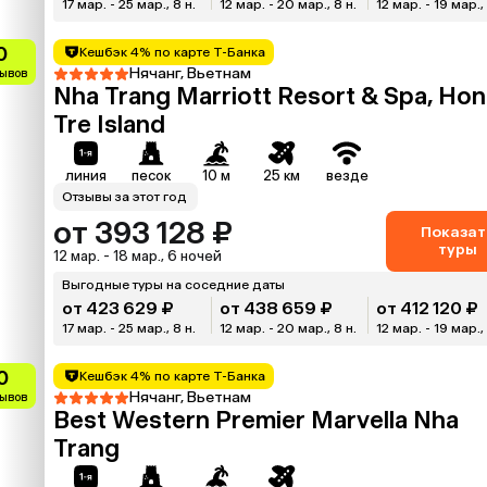
17 мар. - 25 мар., 8 н.
12 мар. - 20 мар., 8 н.
12 мар. - 19 мар., 
0
Кешбэк 4% по карте Т-Банка
Нячанг, Вьетнам
зывов
Nha Trang Marriott Resort & Spa, Hon
Tre Island
линия
песок
10 м
25 км
везде
Отзывы за этот год
от 393 128 ₽
Показат
туры
12 мар. - 18 мар., 6 ночей
Выгодные туры на соседние даты
от 423 629 ₽
от 438 659 ₽
от 412 120 ₽
17 мар. - 25 мар., 8 н.
12 мар. - 20 мар., 8 н.
12 мар. - 19 мар., 
0
Кешбэк 4% по карте Т-Банка
Нячанг, Вьетнам
зывов
Best Western Premier Marvella Nha
Trang