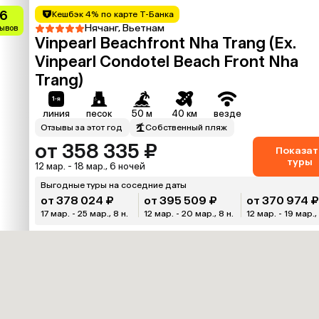
.6
Кешбэк 4% по карте Т-Банка
Нячанг, Вьетнам
зывов
Vinpearl Beachfront Nha Trang (Ex.
Vinpearl Condotel Beach Front Nha
Trang)
линия
песок
50 м
40 км
везде
Отзывы за этот год
Собственный пляж
от 358 335 ₽
Показат
туры
12 мар. - 18 мар., 6 ночей
Выгодные туры на соседние даты
от 378 024 ₽
от 395 509 ₽
от 370 974 
17 мар. - 25 мар., 8 н.
12 мар. - 20 мар., 8 н.
12 мар. - 19 мар., 