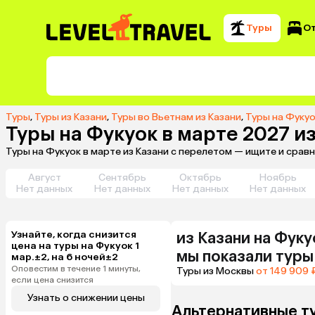
Туры
О
Туры
,
Туры из Казани
,
Туры во Вьетнам из Казани
,
Туры на Фукуо
Туры на Фукуок в марте 2027 и
Туры на Фукуок в марте из Казани с перелетом — ищите и срав
Август
Сентябрь
Октябрь
Ноябрь
Нет данных
Нет данных
Нет данных
Нет данных
Узнайте, когда снизится
из
Казани
на Фуку
цена на туры на Фукуок 1
мы показали туры
мар.±2, на 6 ночей±2
Оповестим в течение 1 минуты,
Туры из Москвы
от 149 909 
если цена снизится
Узнать о снижении цены
Альтернативные т