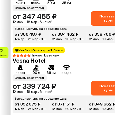
линия
песок
50 м
35 км
Отзывы за этот год
от 347 455 ₽
Показат
туры
12 мар. - 18 мар., 6 ночей
Выгодные туры на соседние даты
от 366 487 ₽
от 384 462 ₽
от 358 766 
17 мар. - 25 мар., 8 н.
12 мар. - 20 мар., 8 н.
12 мар. - 19 мар., 
.2
Кешбэк 4% по карте Т-Банка
Нячанг, Вьетнам
зывов
Vesna Hotel
песок
100 м
36 км
везде
Отзывы за этот год
от 339 724 ₽
Показат
туры
12 мар. - 18 мар., 6 ночей
Выгодные туры на соседние даты
от 352 075 ₽
от 371 151 ₽
от 349 662 
17 мар. - 25 мар., 8 н.
12 мар. - 20 мар., 8 н.
12 мар. - 19 мар., 