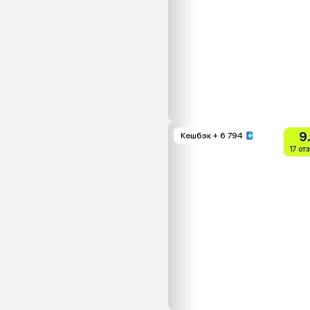
9
Кешбэк
+ 6 794
17 от