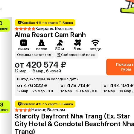
ы
0
Кешбэк 4% по карте Т-Банка
Камрань, Вьетнам
зывов
Alma Resort Cam Ranh
линия
песок
50 м
8 км
везде
Отзывы за этот год
Собственный пляж
от 420 574 ₽
Показат
туры
12 мар. - 18 мар., 6 ночей
Выгодные туры на соседние даты
от 476 322 ₽
от 478 713 ₽
от 444 104 ₽
17 мар. - 25 мар., 8 н.
12 мар. - 20 мар., 8 н.
12 мар. - 19 мар., 
.3
Кешбэк 4% по карте Т-Банка
Нячанг, Вьетнам
зывов
Starcity Bayfront Nha Trang (Ex. Star
City Hotel & Condotel Beachfront Nh
Trang)