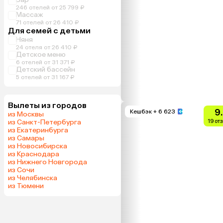
246 отелей от 25 799 ₽
Массаж
71 отелей от 26 410 ₽
Для семей с детьми
Няня
24 отеля от 26 410 ₽
Детское меню
6 отелей от 31 371 ₽
Детский бассейн
5 отелей от 31 167 ₽
Вылеты из городов
9
Кешбэк
+ 6 623
из Москвы
из Санкт-Петербурга
19 от
из Екатеринбурга
из Самары
из Новосибирска
из Краснодара
из Нижнего Новгорода
из Сочи
из Челябинска
из Тюмени