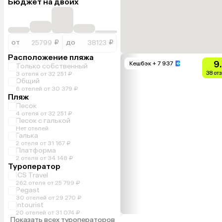
Бюджет на двоих
от
₽
до
₽
Расположение пляжа
9
Кешбэк
+ 7 937
Только собственный
38 от
3 отеля от 32 251 ₽
Общий
6 отелей от 30 379 ₽
Пляж
Песок
4 отеля от 32 251 ₽
Песок с галькой
Нет отелей
Галька
2 отеля от 31 167 ₽
Платформа
2 отеля от 34 148 ₽
Туроператор
ICS Travel
262 отеля от 25 799 ₽
Pegast
30 отелей от 29 270 ₽
Intourist
20 отелей от 31 074 ₽
Показать всех туроператоров