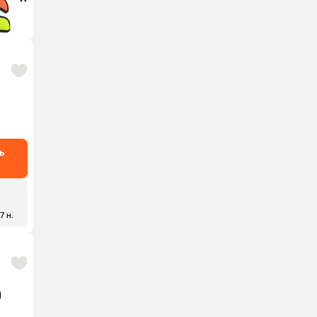
ь
7 н.
a