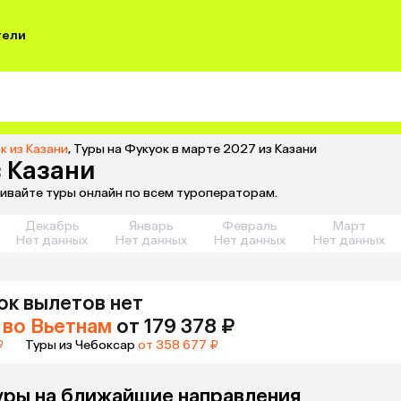
тели
к из Казани
,
Туры на Фукуок в марте 2027 из Казани
з Казани
нивайте туры онлайн по всем туроператорам.
Декабрь
Январь
Февраль
Март
Нет данных
Нет данных
Нет данных
Нет данных
ок
вылетов нет
во Вьетнам
от 179 378 ₽
₽
Туры из Чебоксар
от 358 677 ₽
уры на ближайшие направления