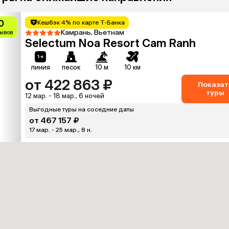
0
Кешбэк 4% по карте Т-Банка
Камрань, Вьетнам
зывов
Selectum Noa Resort Cam Ranh
линия
песок
10 м
10 км
от 422 863 ₽
Показат
туры
12 мар. - 18 мар., 6 ночей
Выгодные туры на соседние даты
от 467 157 ₽
17 мар. - 25 мар., 8 н.