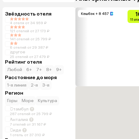
Звёздность отеля
1
Кешбэк
+ 8 457
11 от
4 отеля от 34 959 ₽
121 отелей от 27 173 ₽
141 отелей от 25 799 ₽
6 отелей от 29 387 ₽
другое
25 отелей от 27 479 ₽
Рейтинг отеля
Любой
6+
7+
8+
9+
Расстояние до моря
1-я линия
2-я
3-я
Регион
Горы
Море
Культура
Стамбул
287 отелей от 25 799 ₽
Анталия
7 отелей от 31 167 ₽
Сиде
1 отель от 37 310 ₽