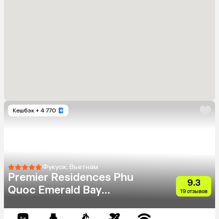
Кешбэк
+ 4 770
Фукуок, Вьетнам
Premier Residences Phu
9.3
Quoc Emerald Bay
19 отзывов
Managed By Accorhotels