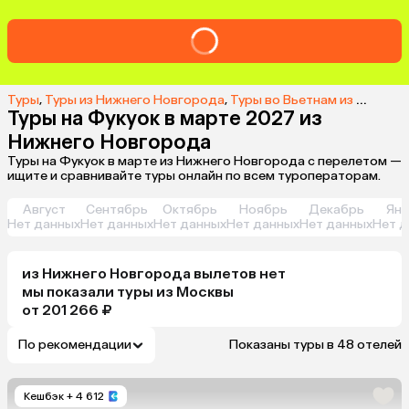
Туры
,
Туры из Нижнего Новгорода
,
Туры во Вьетнам из Нижнего Новгорода
Туры на Фукуок в марте 2027 из
Нижнего Новгорода
Туры на Фукуок в марте из Нижнего Новгорода с перелетом —
ищите и сравнивайте туры онлайн по всем туроператорам.
Август
Сентябрь
Октябрь
Ноябрь
Декабрь
Янв
Нет данных
Нет данных
Нет данных
Нет данных
Нет данных
Нет д
из
Нижнего Новгорода
вылетов нет
мы показали туры
из
Москвы
от 201 266 ₽
По рекомендации
Показаны туры в 48 отелей
Кешбэк
+ 4 612