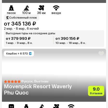
песок
100 м
36 км
везде
Собственный пляж
от 345 136 ₽
2 мар. - 8 мар., 6 ночей
Выгодные туры на соседние даты
от 379 993 ₽
от 390 156 ₽
1 мар. - 9 мар., 8 н.
10 мар. - 18 мар., 8 н.
Кешбэк
+ 6 570
Фукуок, Вьетнам
Movenpick Resort Waverly
9.0
Phu Quoc
8 отзывов