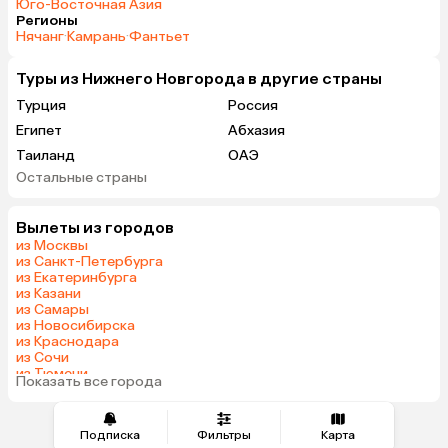
Юго-Восточная Азия
Регионы
Нячанг
·
Камрань
·
Фантьет
Туры из Нижнего Новгорода в другие страны
Турция
Россия
Египет
Абхазия
Таиланд
ОАЭ
Остальные страны
Вьетнам
Мальдивы
Грузия
Беларусь
Вылеты из городов
Армения
Шри-Ланка
из Москвы
Казахстан
Азербайджан
из Санкт-Петербурга
из Екатеринбурга
Узбекистан
Сербия
из Казани
Катар
Киргизия
из Самары
из Новосибирска
Гонконг
Саудовская Аравия
из Краснодара
Таджикистан
Венгрия
из Сочи
из Тюмени
Показать все города
из Челябинска
Подписка
Фильтры
Карта