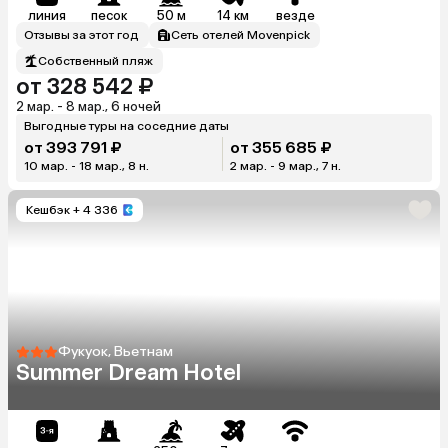
линия
песок
50 м
14 км
везде
Отзывы за этот год
Сеть отелей Movenpick
Собственный пляж
от 328 542 ₽
2 мар. - 8 мар., 6 ночей
Выгодные туры на соседние даты
от 393 791 ₽
от 355 685 ₽
10 мар. - 18 мар., 8 н.
2 мар. - 9 мар., 7 н.
Кешбэк
+ 4 336
Фукуок, Вьетнам
Summer Dream Hotel