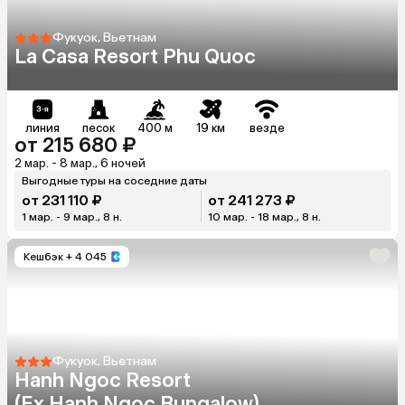
Фукуок, Вьетнам
La Casa Resort Phu Quoc
линия
песок
400 м
19 км
везде
от 215 680 ₽
2 мар. - 8 мар., 6 ночей
Выгодные туры на соседние даты
от 231 110 ₽
от 241 273 ₽
1 мар. - 9 мар., 8 н.
10 мар. - 18 мар., 8 н.
Кешбэк
+ 4 045
Фукуок, Вьетнам
Hanh Ngoc Resort
(Ex.Hanh Ngoc Bungalow)