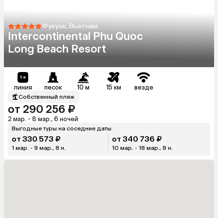
Фукуок, Вьетнам
Intercontinental Phu Quoc
Long Beach Resort
линия
песок
10 м
15 км
везде
Собственный пляж
от 290 256 ₽
2 мар. - 8 мар., 6 ночей
Выгодные туры на соседние даты
от 330 573 ₽
от 340 736 ₽
1 мар. - 9 мар., 8 н.
10 мар. - 18 мар., 8 н.