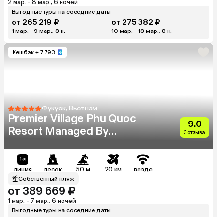
2 мар. - 8 мар., 6 ночей
Выгодные туры на соседние даты
от 265 219 ₽
от 275 382 ₽
1 мар. - 9 мар., 8 н.
10 мар. - 18 мар., 8 н.
Кешбэк
+ 7 793
Фукуок, Вьетнам
Premier Village Phu Quoc
9.0
Resort Managed By
3 отзыва
Accorhotels
линия
песок
50 м
20 км
везде
Собственный пляж
от 389 669 ₽
1 мар. - 7 мар., 6 ночей
Выгодные туры на соседние даты