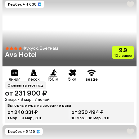
Кешбэк
+ 4 638
Фукуок, Вьетнам
9.9
Avs Hotel
10 отзывов
линия
песок
150 м
5 км
везде
Отзывы за этот год
от 231 900 ₽
2 мар. - 9 мар., 7 ночей
Выгодные туры на соседние даты
от 240 331 ₽
от 250 494 ₽
1 мар. - 9 мар., 8 н.
10 мар. - 18 мар., 8 н.
Кешбэк
+ 5 126