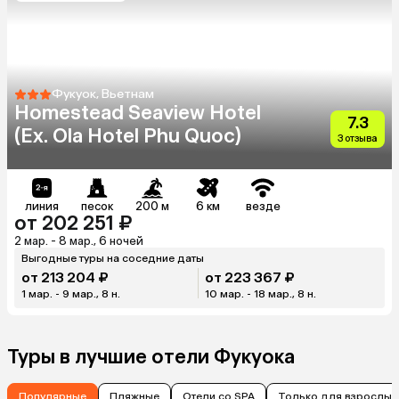
Фукуок, Вьетнам
Homestead Seaview Hotel
7.3
(Ex. Ola Hotel Phu Quoc)
3 отзыва
линия
песок
200 м
6 км
везде
от 202 251 ₽
2 мар. - 8 мар., 6 ночей
Выгодные туры на соседние даты
от 213 204 ₽
от 223 367 ₽
1 мар. - 9 мар., 8 н.
10 мар. - 18 мар., 8 н.
Туры в лучшие отели Фукуока
Популярные
Пляжные
Отели со SPA
Только для взрослых