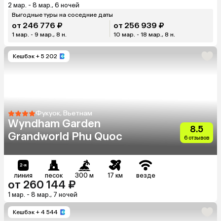
2 мар. - 8 мар., 6 ночей
Выгодные туры на соседние даты
от 246 776 ₽
от 256 939 ₽
1 мар. - 9 мар., 8 н.
10 мар. - 18 мар., 8 н.
Кешбэк
+ 5 202
Фукуок, Вьетнам
Wyndham Garden
8.5
Grandworld Phu Quoc
6 отзывов
линия
песок
300 м
17 км
везде
от 260 144 ₽
1 мар. - 8 мар., 7 ночей
Кешбэк
+ 4 544