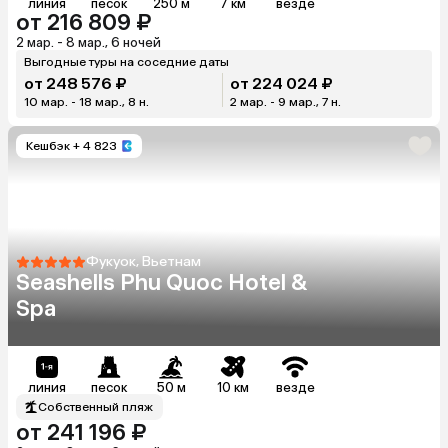
линия
песок
250 м
7 км
везде
от 216 809 ₽
2 мар. - 8 мар., 6 ночей
Выгодные туры на соседние даты
от 248 576 ₽
от 224 024 ₽
10 мар. - 18 мар., 8 н.
2 мар. - 9 мар., 7 н.
Кешбэк
+ 4 823
Фукуок, Вьетнам
Seashells Phu Quoc Hotel &
Spa
линия
песок
50 м
10 км
везде
Собственный пляж
от 241 196 ₽