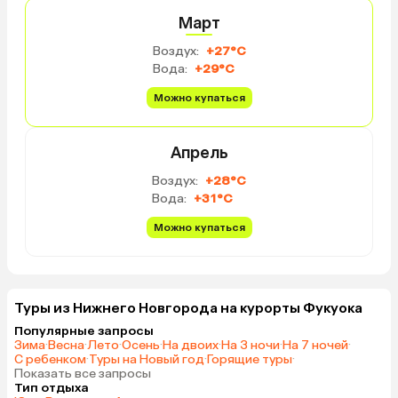
Март
Воздух:
+27°C
Вода:
+29°C
Можно купаться
Апрель
Воздух:
+28°C
Вода:
+31°C
Можно купаться
Туры из Нижнего Новгорода на курорты Фукуока
Популярные запросы
Зима
·
Весна
·
Лето
·
Осень
·
На двоих
·
На 3 ночи
·
На 7 ночей
·
С ребенком
·
Туры на Новый год
·
Горящие туры
·
Показать все запросы
Тип отдыха