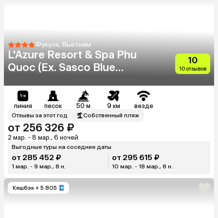
Фукуок, Вьетнам
L'Azure Resort & Spa Phu
10
Quoc (Ex. Sasco Blue
10 отзывов
Lagoon Resort)
линия
песок
50 м
9 км
везде
Отзывы за этот год
Собственный пляж
от 256 326 ₽
2 мар. - 8 мар., 6 ночей
Выгодные туры на соседние даты
от 285 452 ₽
от 295 615 ₽
1 мар. - 9 мар., 8 н.
10 мар. - 18 мар., 8 н.
Кешбэк
+ 5 805