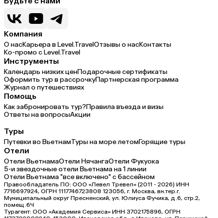
Будьте с нами
Компания
О нас
Карьера в Level.Travel
Отзывы о нас
Контакты
Ко-промо с Level.Travel
Инструменты
Календарь низких цен
Подарочные сертификаты
Оформить тур в рассрочку
Партнерская программа
Журнал о путешествиях
Помощь
Как забронировать тур?
Правила въезда и визы
Ответы на вопросы
Акции
Туры
Путевки во Вьетнам
Туры на море летом
Горящие туры
Отели
Отели Вьетнама
Отели Нячанга
Отели Фукуока
5-и звездочные отели Вьетнама на 1 линии
Отели Вьетнама "все включено" с бассейном
Правообладатель ПО: ООО «Левел Тревел» (2011 - 2026) ИНН
7716697924, ОГРН 1117746723808 123056, г. Москва, вн.тер.г.
Муниципальный округ Пресненский, ул. Юлиуса Фучика, д.6, стр.2,
помещ.6Ч
Турагент: ООО «Академия Сервиса» ИНН 3702175896, ОГРН