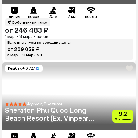
линия
песок
20 м
7 км
везде
Собственный пляж
от 246 483 ₽
1 мар. - 8 мар., 7 ночей
Выгодные туры на соседние даты
от 269 059 ₽
5 мар. - 11 мар., 6 н.
Кешбэк
+ 6 727
Фукуок, Вьетнам
Sheraton Phu Quoc Long
9.2
Beach Resort (Ex. Vinpearl
9 отзывов
Phu Quoc Resort & Golf)