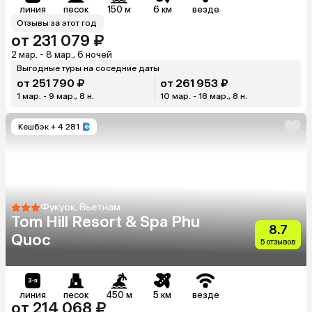
линия
песок
150 м
6 км
везде
Отзывы за этот год
от 231 079 ₽
2 мар. - 8 мар., 6 ночей
Выгодные туры на соседние даты
от 251 790 ₽
от 261 953 ₽
1 мар. - 9 мар., 8 н.
10 мар. - 18 мар., 8 н.
Кешбэк
+ 4 281
Фукуок, Вьетнам
Tom Hill Resort & Spa Phu
8.7
Quoc
5 отзывов
линия
песок
450 м
5 км
везде
от 214 068 ₽