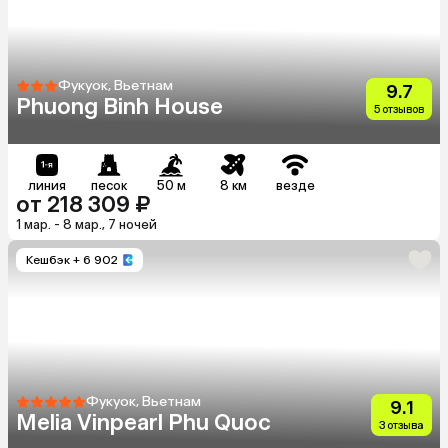
Фукуок, Вьетнам
9.7
Phuong Binh House
5 отзывов
линия
песок
50 м
8 км
везде
от 218 309 ₽
1 мар. - 8 мар., 7 ночей
Кешбэк
+ 6 902
Фукуок, Вьетнам
9.1
Melia Vinpearl Phu Quoc
3 отзыва