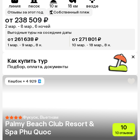
линия
песок
10 м
18 км
везде
Отзывы за этот год
Собственный пляж
от 238 509 ₽
2 мар. - 8 мар., 6 ночей
Выгодные туры на соседние даты
от 261 638 ₽
от 271 801 ₽
1 мар. - 9 мар., 8 н.
10 мар. - 18 мар., 8 н.
Как купить тур
Подбор, оплата, документы
Кешбэк
+ 4 929
Фукуок, Вьетнам
Palmy Beach Club Resort &
10
Spa Phu Quoc
10 отзывов