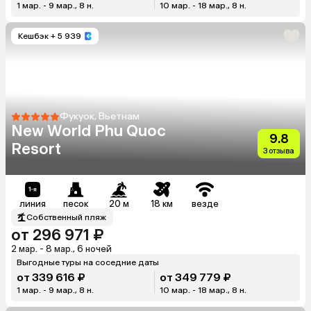
1 мар. - 9 мар., 8 н.
10 мар. - 18 мар., 8 н.
Кешбэк
+ 5 939
Фукуок, Вьетнам
New World Phu Quoc
9.8
Resort
3 отзыва
линия
песок
20 м
18 км
везде
Собственный пляж
от 296 971 ₽
2 мар. - 8 мар., 6 ночей
Выгодные туры на соседние даты
от 339 616 ₽
от 349 779 ₽
1 мар. - 9 мар., 8 н.
10 мар. - 18 мар., 8 н.