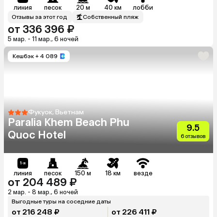
линия
песок
20 м
40 км
лобби
Отзывы за этот год
Собственный пляж
от 336 396 ₽
5 мар. - 11 мар., 6 ночей
Кешбэк
+ 4 089
Фукуок, Вьетнам
Paralia Khem Beach Phu
9.5
Quoc Hotel
6 отзывов
линия
песок
150 м
18 км
везде
от 204 489 ₽
2 мар. - 8 мар., 6 ночей
Выгодные туры на соседние даты
от 216 248 ₽
от 226 411 ₽