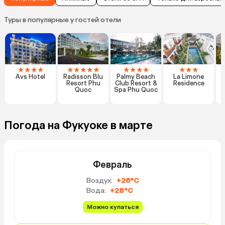
Туры в популярные у гостей отели
★
★
★
★
★
★
★
★
★
★
★
★
★
★
★
★
Avs Hotel
Radisson Blu
Palmy Beach
La Limone
Resort Phu
Club Resort &
Residence
Quoc
Spa Phu Quoc
Погода на Фукуоке в марте
Февраль
Воздух:
+26°C
Вода:
+28°C
Можно купаться