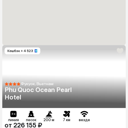
Кешбэк
+ 4 523
Фукуок, Вьетнам
Phu Quoc Ocean Pearl
Hotel
линия
песок
200 м
7 км
везде
от 226 155 ₽