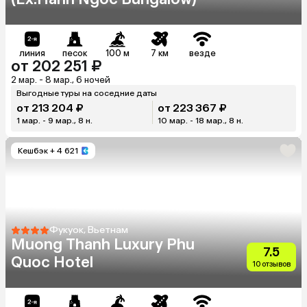
линия
песок
100 м
7 км
везде
от 202 251 ₽
2 мар. - 8 мар., 6 ночей
Выгодные туры на соседние даты
от 213 204 ₽
от 223 367 ₽
1 мар. - 9 мар., 8 н.
10 мар. - 18 мар., 8 н.
Кешбэк
+ 4 621
Фукуок, Вьетнам
Muong Thanh Luxury Phu
7.5
Quoc Hotel
10 отзывов