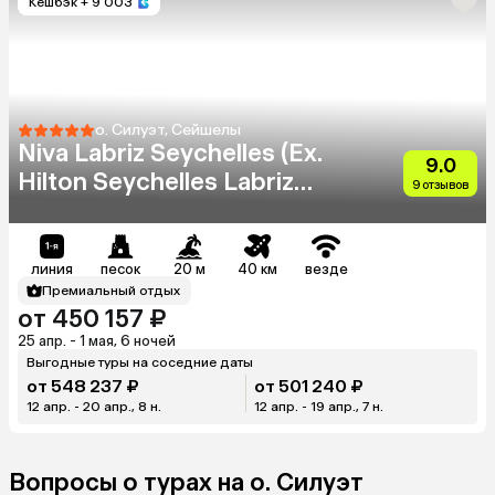
Кешбэк
+ 9 003
о. Силуэт, Сейшелы
Niva Labriz Seychelles (Ex.
9.0
Hilton Seychelles Labriz
9 отзывов
Resort & Spa)
линия
песок
20 м
40 км
везде
Премиальный отдых
от 450 157 ₽
25 апр. - 1 мая, 6 ночей
Выгодные туры на соседние даты
от 548 237 ₽
от 501 240 ₽
12 апр. - 20 апр., 8 н.
12 апр. - 19 апр., 7 н.
Вопросы о турах на о. Силуэт