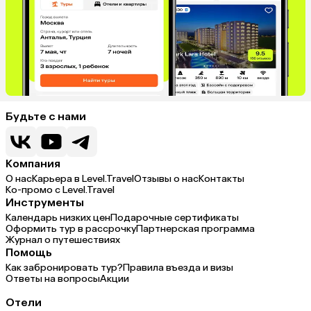
Будьте с нами
Компания
О нас
Карьера в Level.Travel
Отзывы о нас
Контакты
Ко-промо с Level.Travel
Инструменты
Календарь низких цен
Подарочные сертификаты
Оформить тур в рассрочку
Партнерская программа
Журнал о путешествиях
Помощь
Как забронировать тур?
Правила въезда и визы
Ответы на вопросы
Акции
Отели