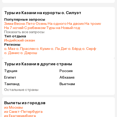
Туры из Казани на курорты о. Силуэт
Популярные запросы
Зима
·
Весна
·
Лето
·
Осень
·
На одного
·
На двоих
·
На троих
·
На 7 ночей
·
С ребенком
·
Туры на Новый год
·
Показать все запросы
Тип отдыха
Индийский океан
Регионы
о. Маэ
·
о. Праслен
·
о. Кузин
·
о. Ла Диг
·
о. Бёрд
·
о. Серф
·
о. Денис
·
о. Дерош
Туры из Казани в другие страны
Турция
Россия
Египет
Абхазия
Таиланд
Вьетнам
Остальные страны
ОАЭ
Мальдивы
Грузия
Беларусь
Вылеты из городов
Армения
Шри-Ланка
из Москвы
Казахстан
Азербайджан
из Санкт-Петербурга
из Екатеринбурга
Узбекистан
Индия