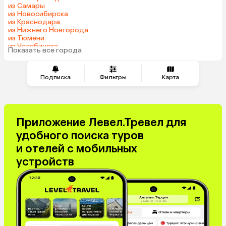
из Самары
Сербия
Катар
из Новосибирска
из Краснодара
Киргизия
Гонконг
из Нижнего Новгорода
Саудовская Аравия
Таджикистан
из Тюмени
из Челябинска
Венгрия
Показать все города
из Минеральных Вод
Подписка
Фильтры
Карта
Приложение Левел.Тревел для
удобного поиска туров
и отелей с мобильных
устройств