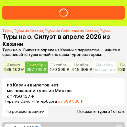
Туры
,
Туры из Казани
,
Туры на Сейшелы из Казани
,
Туры на о. Силуэт из Казани
Туры на о. Силуэт в апреле 2026 из
Казани
Туры на о. Силуэт в апреле из Казани с перелетом — ищите и
сравнивайте туры онлайн по всем туроператорам.
Август
Сентябрь
Октябрь
Ноябрь
Декабрь
Янв
438 462 ₽
387 793 ₽
479 399 ₽
448 308 ₽
Нет данных
436 
из
Казани
вылетов нет
мы показали туры
из
Москвы
от 450 157 ₽
Туры из Санкт-Петербурга
от 599 536 ₽
По рекомендации
Показаны туры в 1 отель