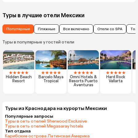
Туры в лучшие отели Мексики
Популярные
Пляжные
Все включено
Отели со SPA
Тол
Туры в популярные у гостей отели
★
★
★
★
★
★
★
★
★
★
★
★
★
★
★
★
★
★
★
★
Hidden Beach
Barcelo Maya
Omni Hotels &
Hard Rock
Resort
Tropical
Resorts Puerto
Vallarta
Aventuras
Туры из Краснодара на курорты Мексики
Популярные запросы
Туры в сеть отелей Sherwood Exclusive
·
Туры в сеть отелей Megasaray hotels
Тип отдыха
Карибские острова
·
Латинская Америка