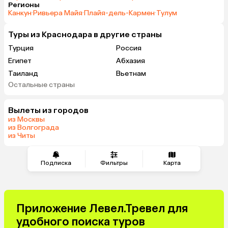
Регионы
Канкун
·
Ривьера Майя
·
Плайя-дель-Кармен
·
Тулум
Туры из Краснодара в другие страны
Турция
Россия
Египет
Абхазия
Таиланд
Вьетнам
Остальные страны
ОАЭ
Мальдивы
Тунис
Грузия
Вылеты из городов
Беларусь
Армения
из Москвы
Сейшелы
Шри-Ланка
из Волгограда
из Читы
Казахстан
Азербайджан
Узбекистан
Индия
Сербия
Кипр
Подписка
Фильтры
Карта
Малайзия
Катар
Киргизия
Иордания
Филиппины
Гонконг
Приложение Левел.Тревел для
Венесуэла
Саудовская Аравия
удобного поиска туров
Куба
Греция