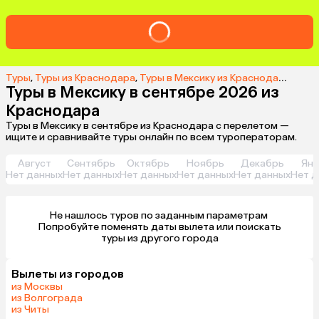
Туры
,
Туры из Краснодара
,
Туры в Мексику из Краснодара
,
Туры
Туры в Мексику в сентябре 2026 из
Краснодара
Туры в Мексику в сентябре из Краснодара с перелетом —
ищите и сравнивайте туры онлайн по всем туроператорам.
Август
Сентябрь
Октябрь
Ноябрь
Декабрь
Янв
Нет данных
Нет данных
Нет данных
Нет данных
Нет данных
Нет д
Не нашлось туров по заданным параметрам 

 Попробуйте поменять даты вылета или поискать 
туры из другого города
Вылеты из городов
из Москвы
из Волгограда
из Читы