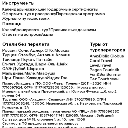
Инструменты
Календарь низких цен
Подарочные сертификаты
Оформить тур в рассрочку
Партнерская программа
Журнал о путешествиях
Помощь
Как забронировать тур?
Правила въезда и визы
Ответы на вопросы
Акции
Отели без перелета
Туры от
туроператоров
Россия:
Сочи,
Адлер,
СПб,
Москва
Турция:
Стамбул,
Анталья,
Алания
Anex
Biblio Globus
Таиланд:
Пхукет,
Паттайя
Coral Travel
Египет:
Хургада,
Шарм-Эль-Шейх
Level.Travel
ОАЭ:
Дубай,
Шарджа
Pegas Touristik
Мальдивы:
Мале,
Маафуши
Fun&Sun
Sunmar
Шри-Ланка:
Хиккадува
Индия:
Гоа
Tez Tour
Алеан
Правообладатель ПО: ООО «Левел Тревел» (2011 - 2026) ИНН
7716697924, ОГРН 1117746723808 123056, г. Москва, вн.тер.г.
Муниципальный округ Пресненский, ул. Юлиуса Фучика, д.6, стр.2,
помещ.6Ч
Турагент: ООО «Академия Сервиса» ИНН 3702175896, ОГРН
1173702008248, 153000, Ивановская обл., г. Иваново, ул. Парижской
Коммуны, д. ЗА
Прием платежей осуществляется через АО «ПРЦ» ИНН 7718696387,
КПП 771701001, ОГРН 1087746411741, 129085, Москва г, Звёздный
бульвар, дом № 19, строение 1, эт. 10, пом. 1009
Стоимость ПО предоставляется по запросу
Вся информация, размещённая на сайте, носит информационный