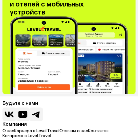
и отелей с мобильных
Таджикистан
Венгрия
устройств
Болгария
Будьте с нами
Компания
О нас
Карьера в Level.Travel
Отзывы о нас
Контакты
Ко-промо с Level.Travel