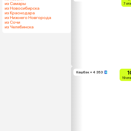
из Самары
7 от
из Новосибирска
из Краснодара
из Нижнего Новгорода
из Сочи
из Челябинска
1
Кешбэк
+ 4 353
19 от