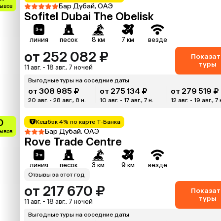
Бар Дубай, ОАЭ
зывов
Sofitel Dubai The Obelisk
линия
песок
8 км
7 км
везде
от 252 082 ₽
Показат
туры
11 авг. - 18 авг., 7 ночей
Выгодные туры на соседние даты
от 308 985 ₽
от 275 134 ₽
от 279 519 ₽
20 авг. - 28 авг., 8 н.
10 авг. - 17 авг., 7 н.
12 авг. - 19 авг., 7 
0
Кешбэк 4% по карте Т-Банка
Бар Дубай, ОАЭ
зывов
Rove Trade Centre
линия
песок
3 км
9 км
везде
Отзывы за этот год
от 217 670 ₽
Показат
туры
11 авг. - 18 авг., 7 ночей
Выгодные туры на соседние даты