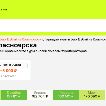
тели
 Бар Дубай из Красноярска
,
Горящие туры в Бар Дубай из Красно
Красноярска
е и сравнивайте туры онлайн по всем туроператорам.
-EXPLR-5000
−5 000 ₽
от 200 000 ₽
Декабрь
Январь
Февраль
Март
157 811 ₽
182 704 ₽
160 501 ₽
170 690 ₽