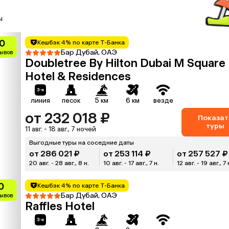
ы
0
Кешбэк 4% по карте Т-Банка
Бар Дубай, ОАЭ
зывов
Doubletree By Hilton Dubai M Square
Hotel & Residences
линия
песок
5 км
6 км
везде
от 232 018 ₽
Показат
туры
11 авг. - 18 авг., 7 ночей
Выгодные туры на соседние даты
от 286 021 ₽
от 253 114 ₽
от 257 527 ₽
20 авг. - 28 авг., 8 н.
10 авг. - 17 авг., 7 н.
12 авг. - 19 авг., 7 
0
Кешбэк 4% по карте Т-Банка
Бар Дубай, ОАЭ
зывов
Raffles Hotel