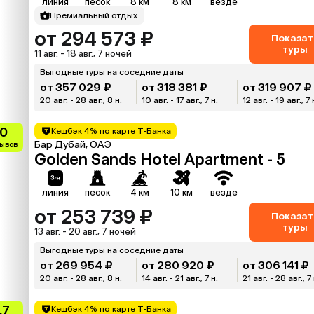
линия
песок
8 км
8 км
везде
Премиальный отдых
от 294 573 ₽
Показат
туры
11 авг. - 18 авг., 7 ночей
Выгодные туры на соседние даты
от 357 029 ₽
от 318 381 ₽
от 319 907 ₽
20 авг. - 28 авг., 8 н.
10 авг. - 17 авг., 7 н.
12 авг. - 19 авг., 7 
.0
Кешбэк 4% по карте Т-Банка
Бар Дубай, ОАЭ
зывов
Golden Sands Hotel Apartment - 5
линия
песок
4 км
10 км
везде
от 253 739 ₽
Показат
туры
13 авг. - 20 авг., 7 ночей
Выгодные туры на соседние даты
от 269 954 ₽
от 280 920 ₽
от 306 141 ₽
20 авг. - 28 авг., 8 н.
14 авг. - 21 авг., 7 н.
21 авг. - 28 авг., 7 
.7
Кешбэк 4% по карте Т-Банка