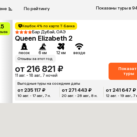
Показаны туры в 9
ене
По рейтингу
.5
Кешбэк 4% по карте Т-Банка
Бар Дубай, ОАЭ
тзыва
Queen Elizabeth 2
песок
6 км
12 км
везде
Отзывы за этот год
от 216 821 ₽
Показат
туры
11 авг. - 18 авг., 7 ночей
Выгодные туры на соседние даты
от 235 117 ₽
от 271 443 ₽
от 241 647 ₽
10 авг. - 17 авг., 7 н.
20 авг. - 28 авг., 8 н.
12 авг. - 19 авг., 7 