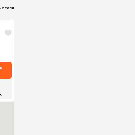
4 отеля
ь
н.