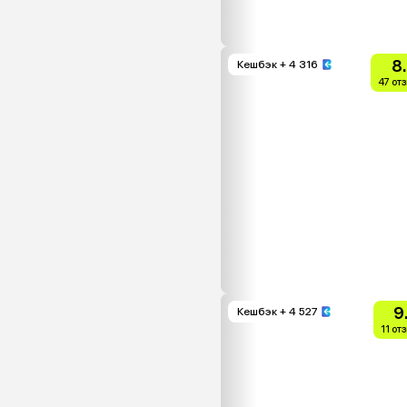
8
Кешбэк
+ 4 316
47 от
9
Кешбэк
+ 4 527
11 от