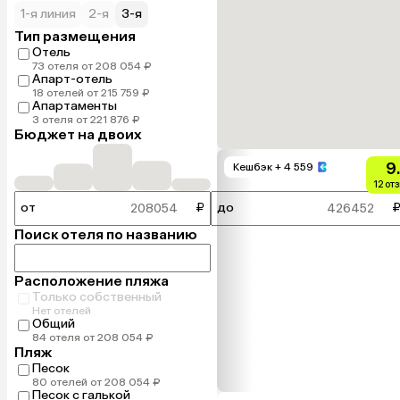
1-я линия
2-я
3-я
Тип размещения
Отель
73 отеля от 208 054 ₽
Апарт-отель
18 отелей от 215 759 ₽
Апартаменты
3 отеля от 221 876 ₽
Бюджет на двоих
9
Кешбэк
+ 4 559
12 от
от
₽
до
Поиск отеля по названию
Расположение пляжа
Только собственный
Нет отелей
Общий
84 отеля от 208 054 ₽
Пляж
Песок
80 отелей от 208 054 ₽
Песок с галькой