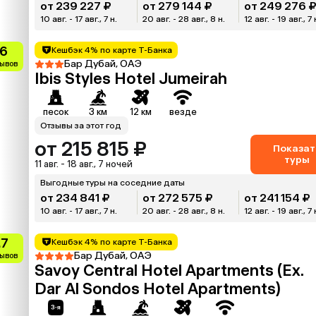
от 239 227 ₽
от 279 144 ₽
от 249 276 
10 авг. - 17 авг., 7 н.
20 авг. - 28 авг., 8 н.
12 авг. - 19 авг., 7 
.6
Кешбэк 4% по карте Т-Банка
Бар Дубай, ОАЭ
зывов
Ibis Styles Hotel Jumeirah
песок
3 км
12 км
везде
Отзывы за этот год
от 215 815 ₽
Показат
туры
11 авг. - 18 авг., 7 ночей
Выгодные туры на соседние даты
от 234 841 ₽
от 272 575 ₽
от 241 154 ₽
10 авг. - 17 авг., 7 н.
20 авг. - 28 авг., 8 н.
12 авг. - 19 авг., 7 
.7
Кешбэк 4% по карте Т-Банка
Бар Дубай, ОАЭ
зывов
Savoy Central Hotel Apartments (Ex.
Dar Al Sondos Hotel Apartments)