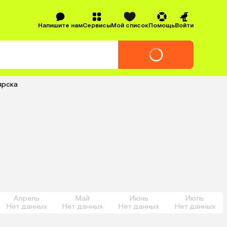
Напишите нам
Сервисы
Мой список
Помощь
Войти
ярска
Апрель
Май
Июнь
Июль
Нет данных
Нет данных
Нет данных
Нет данных