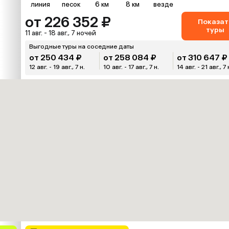
линия
песок
6 км
8 км
везде
от 226 352 ₽
Показат
туры
11 авг. - 18 авг., 7 ночей
Выгодные туры на соседние даты
от 250 434 ₽
от 258 084 ₽
от 310 647 ₽
12 авг. - 19 авг., 7 н.
10 авг. - 17 авг., 7 н.
14 авг. - 21 авг., 7 