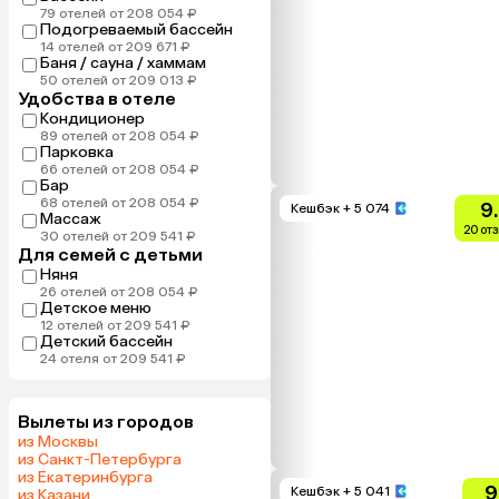
79 отелей от 208 054 ₽
Подогреваемый бассейн
14 отелей от 209 671 ₽
Баня / сауна / хаммам
50 отелей от 209 013 ₽
Удобства в отеле
Кондиционер
89 отелей от 208 054 ₽
Парковка
66 отелей от 208 054 ₽
Бар
68 отелей от 208 054 ₽
9
Кешбэк
+ 5 074
Массаж
20 от
30 отелей от 209 541 ₽
Для семей с детьми
Няня
26 отелей от 208 054 ₽
Детское меню
12 отелей от 209 541 ₽
Детский бассейн
24 отеля от 209 541 ₽
Вылеты из городов
из Москвы
из Санкт-Петербурга
из Екатеринбурга
9
Кешбэк
+ 5 041
из Казани