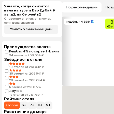
Узнайте, когда снизится
По рекомендации
По ц
цена на туры в Бар Дубай 9
авг.±2, на 6 ночей±2
Оповестим в течение 1 минуты,
9
Кешбэк
+ 4 336
если цена снизится
63 о
Узнать о снижении цены
Преимущества оплаты
Кешбэк 4% по карте Т-Банка
94 отеля от 208 054 ₽
Звёздность отеля
10 отелей от 213 042 ₽
35 отелей от 209 541 ₽
28 отелей от 208 054 ₽
5 отелей от 213 077 ₽
другое
16 отелей от 215 759 ₽
Рейтинг отеля
Любой
6+
7+
8+
9+
Расстояние до моря