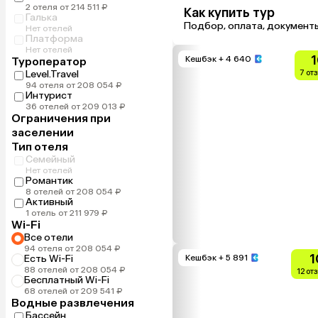
2 отеля от 214 511 ₽
Как купить тур
Галька
Подбор, оплата, документ
Нет отелей
Платформа
Нет отелей
1
Кешбэк
+ 4 640
Туроператор
Level.Travel
7 от
94 отеля от 208 054 ₽
Интурист
36 отелей от 209 013 ₽
Ограничения при
заселении
Тип отеля
Семейный
Нет отелей
Романтик
8 отелей от 208 054 ₽
Активный
1 отель от 211 979 ₽
Wi-Fi
Все отели
94 отеля от 208 054 ₽
1
Есть Wi-Fi
Кешбэк
+ 5 891
88 отелей от 208 054 ₽
12 от
Бесплатный Wi-Fi
68 отелей от 209 541 ₽
Водные развлечения
Бассейн