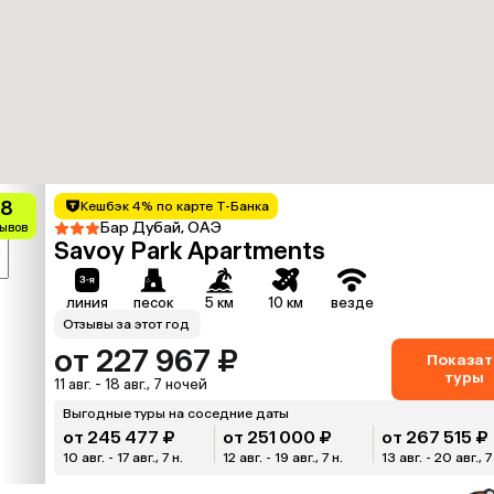
.8
Кешбэк 4% по карте Т-Банка
Бар Дубай, ОАЭ
зывов
Savoy Park Apartments
₽
линия
песок
5 км
10 км
везде
Отзывы за этот год
от 227 967 ₽
Показат
туры
11 авг. - 18 авг., 7 ночей
Выгодные туры на соседние даты
от 245 477 ₽
от 251 000 ₽
от 267 515 ₽
10 авг. - 17 авг., 7 н.
12 авг. - 19 авг., 7 н.
13 авг. - 20 авг., 7