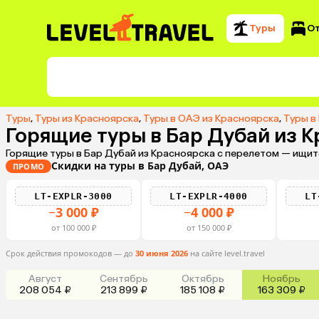
Туры
О
Туры
,
Туры из Красноярска
,
Туры в ОАЭ из Красноярска
,
Туры в
Горящие туры в Бар Дубай из 
Горящие туры в Бар Дубай из Красноярска с перелетом — ищит
Скидки на туры в Бар Дубай, ОАЭ
ПРОМО
LT-EXPLR-3000
LT-EXPLR-4000
LT
−3 000 ₽
−4 000 ₽
от 100 000 ₽
от 150 000 ₽
Срок действия промокодов — до
30 июня 2026
на сайте level.travel
Август
Сентябрь
Октябрь
Ноябрь
208 054 ₽
213 899 ₽
185 108 ₽
163 309 ₽