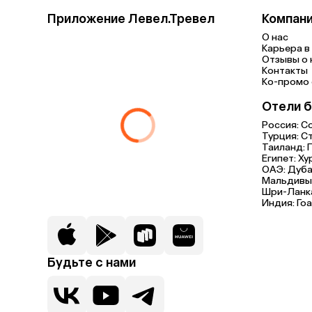
Приложение Левел.Тревел
Компан
О нас
Карьера в 
Отзывы о 
Контакты
Ко-промо с
Отели б
Россия:
С
Турция:
С
Таиланд:
Египет:
Ху
ОАЭ:
Дуба
Мальдивы
Шри-Ланк
Индия:
Гоа
Будьте с нами