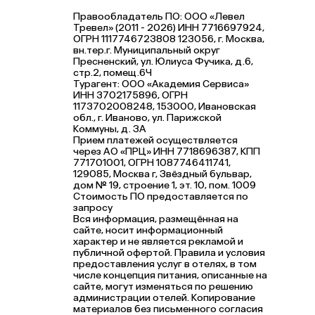
Правообладатель ПО: ООО «Левел
Тревел» (2011 - 2026) ИНН 7716697924,
ОГРН 1117746723808 123056, г. Москва,
вн.тер.г. Муниципальный округ
Пресненский, ул. Юлиуса Фучика, д.6,
стр.2, помещ.6Ч
Турагент: ООО «Академия Сервиса»
ИНН 3702175896, ОГРН
1173702008248, 153000, Ивановская
обл., г. Иваново, ул. Парижской
Коммуны, д. ЗА
Прием платежей осуществляется
через АО «ПРЦ» ИНН 7718696387, КПП
771701001, ОГРН 1087746411741,
129085, Москва г, Звёздный бульвар,
дом № 19, строение 1, эт. 10, пом. 1009
Стоимость ПО предоставляется по
запросу
Вся информация, размещённая на
сайте, носит информационный
характер и не является рекламой и
публичной офертой. Правила и условия
предоставления услуг в отелях, в том
числе концепция питания, описанные на
сайте, могут изменяться по решению
администрации отелей. Копирование
материалов без письменного согласия