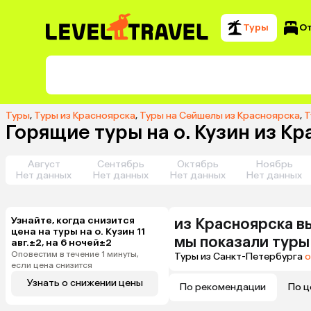
Туры
О
Туры
,
Туры из Красноярска
,
Туры на Сейшелы из Красноярска
,
Т
Горящие туры на о. Кузин из К
Август
Сентябрь
Октябрь
Ноябрь
Нет данных
Нет данных
Нет данных
Нет данных
Узнайте, когда снизится
из
Красноярска
в
цена на туры на о. Кузин 11
мы показали туры
авг.±2, на 6 ночей±2
Оповестим в течение 1 минуты,
Туры из Санкт-Петербурга
о
если цена снизится
Узнать о снижении цены
По рекомендации
По ц