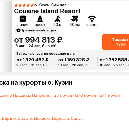
о. Кузин, Сейшелы
Cousine Island Resort
линия
песок
20 м
40 км
везде
Премиальный отдых
от 994 813 ₽
Показат
туры
18 авг. - 24 авг., 6 ночей
Выгодные туры на соседние даты
от 1 329 467 ₽
от 1 169 328 ₽
от 1 352 588
23 авг. - 31 авг., 8 н.
19 авг. - 26 авг., 7 н.
18 авг. - 26 авг., 8
ка на курорты о. Кузин
одного
·
На двоих
·
На троих
·
На 7 ночей
·
На 10 ночей
·
На 14 ночей
·
. Бёрд
·
о. Серф
·
о. Денис
·
о. Дерош
·
о. Силуэт