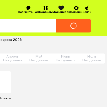
Напишите нам
Сервисы
Мой список
Помощь
Войти
сноярска 2026
Апрель
Май
Июнь
Июль
Нет данных
Нет данных
Нет данных
Нет данных
1 отель