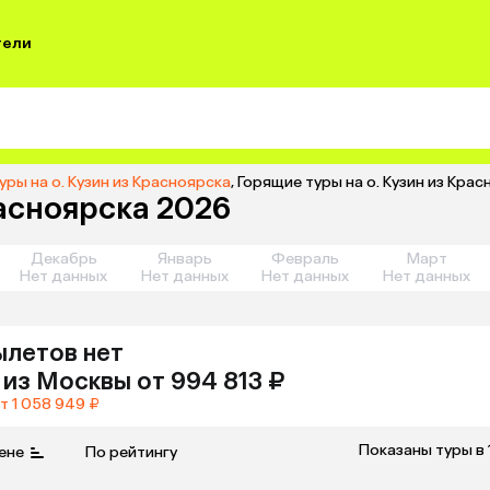
тели
уры на о. Кузин из Красноярска
,
Горящие туры на о. Кузин из Кра
расноярска 2026
Декабрь
Январь
Февраль
Март
Нет данных
Нет данных
Нет данных
Нет данных
ылетов нет
из
Москвы
от 994 813 ₽
т 1 058 949 ₽
Показаны туры в 
ене
По рейтингу