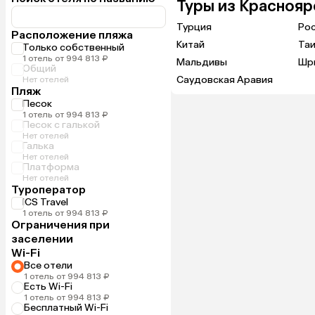
Туры из Краснояр
Турция
Ро
Расположение пляжа
Китай
Та
Только собственный
1 отель от 994 813 ₽
Мальдивы
Шр
Общий
Саудовская Аравия
Нет отелей
Пляж
Песок
1 отель от 994 813 ₽
Песок с галькой
Нет отелей
Галька
Нет отелей
Платформа
Нет отелей
Туроператор
ICS Travel
1 отель от 994 813 ₽
Ограничения при
заселении
Wi-Fi
Все отели
1 отель от 994 813 ₽
Есть Wi-Fi
1 отель от 994 813 ₽
Бесплатный Wi-Fi