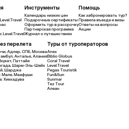
ия
Инструменты
Помощь
Календарь низких цен
Как забронировать тур?
Level.Travel
Подарочные сертификаты
Правила въезда и визы
нас
Оформить тур в рассрочку
Ответы на вопросы
Партнерская программа
Акции
 Level.Travel
Журнал о путешествиях
ез перелета
Туры от туроператоров
очи,
Адлер,
СПб,
Москва
Anex
тамбул,
Анталья,
Алания
Biblio Globus
Пхукет,
Паттайя
Coral Travel
ргада,
Шарм-Эль-Шейх
Level.Travel
й,
Шарджа
Pegas Touristik
:
Мале,
Маафуши
Fun&Sun
а:
Хиккадува
Sunmar
Tez Tour
Алеан