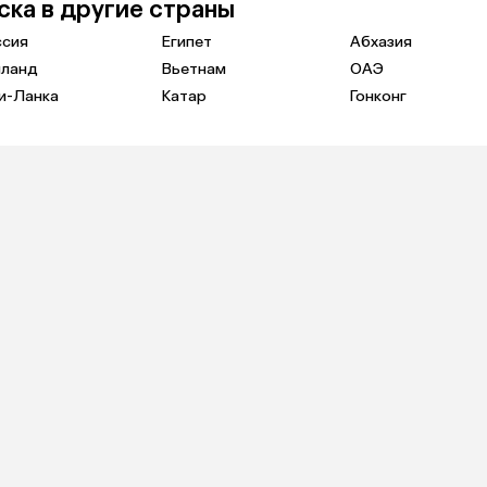
ска в другие страны
ссия
Египет
Абхазия
иланд
Вьетнам
ОАЭ
и-Ланка
Катар
Гонконг