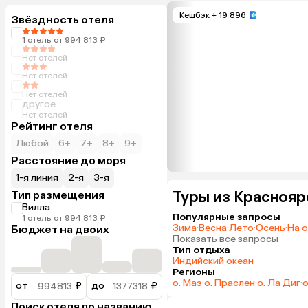
Кешбэк
+ 19 896
Звёздность отеля
1 отель от 994 813 ₽
Нет отелей
Нет отелей
Нет отелей
другое
Нет отелей
Рейтинг отеля
Любой
6+
7+
8+
9+
Расстояние до моря
1-я линия
2-я
3-я
Туры из Красноярс
Тип размещения
Вилла
Популярные запросы
1 отель от 994 813 ₽
Зима
·
Весна
·
Лето
·
Осень
·
На 
Бюджет на двоих
Показать все запросы
Тип отдыха
Индийский океан
Регионы
о. Маэ
·
о. Праслен
·
о. Ла Диг
·
о
от
₽
до
₽
Поиск отеля по названию