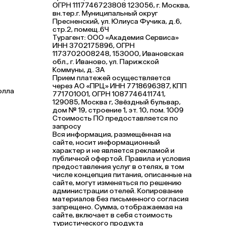
ОГРН 1117746723808 123056, г. Москва,
вн.тер.г. Муниципальный округ
Пресненский, ул. Юлиуса Фучика, д.6,
стр.2, помещ.6Ч
Турагент: ООО «Академия Сервиса»
ИНН 3702175896, ОГРН
1173702008248, 153000, Ивановская
обл., г. Иваново, ул. Парижской
Коммуны, д. ЗА
Прием платежей осуществляется
через АО «ПРЦ» ИНН 7718696387, КПП
олла
771701001, ОГРН 1087746411741,
129085, Москва г, Звёздный бульвар,
дом № 19, строение 1, эт. 10, пом. 1009
Стоимость ПО предоставляется по
запросу
Вся информация, размещённая на
сайте, носит информационный
характер и не является рекламой и
публичной офертой. Правила и условия
предоставления услуг в отелях, в том
числе концепция питания, описанные на
сайте, могут изменяться по решению
администрации отелей. Копирование
материалов без письменного согласия
запрещено. Сумма, отображаемая на
сайте, включает в себя стоимость
туристического продукта