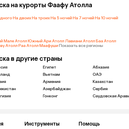
ска на курорты Фаафу Атолла
одного
·
На двоих
·
На троих
·
На 5 ночей
·
На 7 ночей
·
На 10 ночей
·
й Мале Атолл
·
Южный Ари Атолл
·
Лавиани Атолл
·
Баа Атолл
·
ву Атолл
·
Раа Атолл
·
Маафуши
·
Показать все регионы
ска в другие страны
ссия
Египет
Абхазия
иланд
Вьетнам
ОАЭ
зия
Армения
Казахстан
екистан
Азербайджан
Сербия
гизия
Гонконг
Саудовская Арав
ия
Инструменты
Помощь