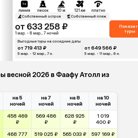
линия
песок
10 м
121 км
платно
Собственный остров
Собственный пляж
от 633 258 ₽
Показат
туры
1 мар. - 8 мар., 7 ночей
Выгодные туры на соседние даты
от 719 413 ₽
от 649 566 ₽
5 мар. - 12 мар., 7 н.
5 мар. - 11 мар., 6 н.
ры весной 2026 в Фаафу Атолл из
на 5
на 7
на 8
на 10
ночей
ночей
ночей
ночей
458 469
569 486
628 925
1 019
₽
₽
₽
400 ₽
468 777
519 025 ₽
565 033 ₽
597 169 ₽