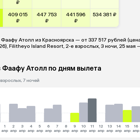
₽
409 015
447 753
441 596
534 381 ₽
₽
₽
₽
 Фаафу Атолл из Красноярска — от 337 517 рублей (цен
), Filitheyo Island Resort, 2-е взрослых, 3 ночи, 25 мая 
 Фаафу Атолл по дням вылета
 взрослых, 7 ночей
1
2
3
4
5
6
7
8
9
10
11
12
13
14
15
16
апр
апр
апр
апр
апр
апр
апр
апр
апр
апр
апр
апр
апр
апр
апр
апр