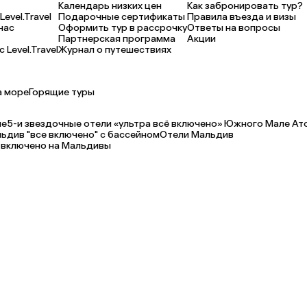
Календарь низких цен
Как забронировать тур?
Level.Travel
Подарочные сертификаты
Правила въезда и визы
нас
Оформить тур в рассрочку
Ответы на вопросы
Партнерская программа
Акции
 Level.Travel
Журнал о путешествиях
а море
Горящие туры
ле
5-и звездочные отели «ультра всё включено» Южного Мале Ат
ьдив "все включено" с бассейном
Отели Мальдив
 включено на Мальдивы