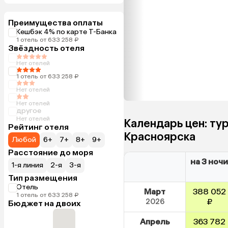
Преимущества оплаты
Кешбэк 4% по карте Т-Банка
1 отель от 633 258 ₽
Звёздность отеля
Нет отелей
1 отель от 633 258 ₽
Нет отелей
Нет отелей
другое
Нет отелей
Календарь цен: ту
Рейтинг отеля
Красноярска
Любой
6+
7+
8+
9+
Расстояние до моря
на 3 ночи
1-я линия
2-я
3-я
Тип размещения
Отель
Март
388 052
1 отель от 633 258 ₽
2026
₽
Бюджет на двоих
Апрель
363 782