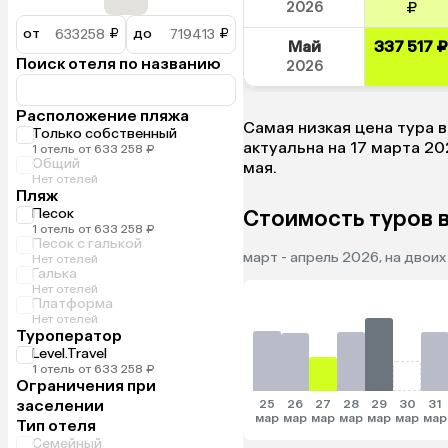
2026
₽
от
₽
до
₽
Май
337 517 ₽
Поиск отеля по названию
2026
Расположение пляжа
Самая низкая цена тура в
Только собственный
актуальна на 17 марта 2026
1 отель от 633 258 ₽
Общий
мая.
Нет отелей
Пляж
Песок
Стоимость туров в
1 отель от 633 258 ₽
Песок с галькой
март - апрель 2026, на двоих
Нет отелей
Галька
Нет отелей
Платформа
Нет отелей
Туроператор
Level.Travel
1 отель от 633 258 ₽
Ограничения при
заселении
25
26
27
28
29
30
31
мар
мар
мар
мар
мар
мар
мар
Тип отеля
Семейный