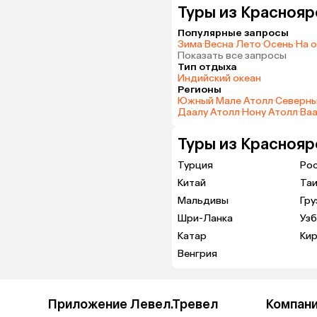
Туры из Краснояр
Популярные запросы
Зима
·
Весна
·
Лето
·
Осень
·
На 
Показать все запросы
Тип отдыха
Индийский океан
Регионы
Южный Мале Атолл
·
Северны
Даалу Атолл
·
Нону Атолл
·
Ваа
Туры из Краснояр
Турция
Ро
Китай
Та
Мальдивы
Гру
Шри-Ланка
Узб
Катар
Кир
Венгрия
Приложение Левел.Тревел
Компан