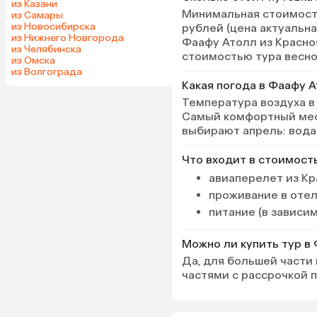
из Казани
Минимальная стоимость
из Самары
из Новосибирска
рублей (цена актуальна
из Нижнего Новгорода
Фаафу Атолл из Красно
из Челябинска
стоимостью тура весной
из Омска
из Волгограда
Какая погода в Фаафу 
Температура воздуха в
Самый комфортный меся
выбирают апрель: вода 
Что входит в стоимост
авиаперелет из Кр
проживание в оте
питание (в зависи
Можно ли купить тур в
Да, для большей части
частями с рассрочкой 