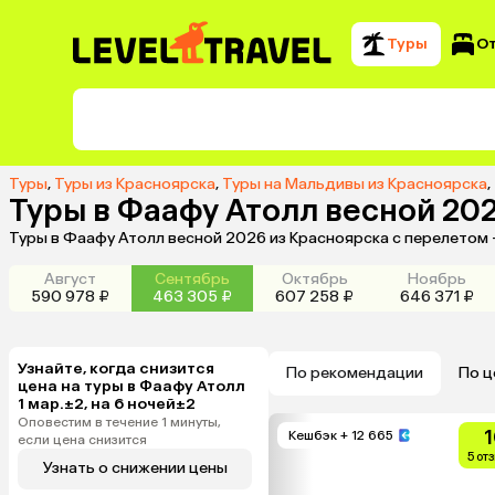
Туры
О
Туры
,
Туры из Красноярска
,
Туры на Мальдивы из Красноярска
,
Туры в Фаафу Атолл весной 20
Туры в Фаафу Атолл весной 2026 из Красноярска с перелетом 
Август
Сентябрь
Октябрь
Ноябрь
590 978 ₽
463 305 ₽
607 258 ₽
646 371 ₽
Узнайте, когда снизится
По рекомендации
По ц
цена на туры в Фаафу Атолл
1 мар.±2, на 6 ночей±2
Оповестим в течение 1 минуты,
1
Кешбэк
+ 12 665
если цена снизится
5 от
Узнать о снижении цены