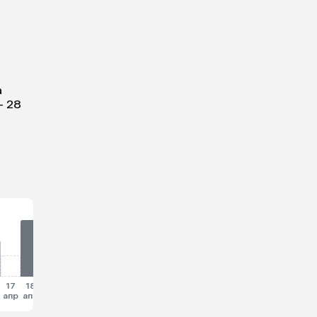
а
— 28
17
18
19
20
21
22
23
апр
апр
апр
апр
апр
апр
апр