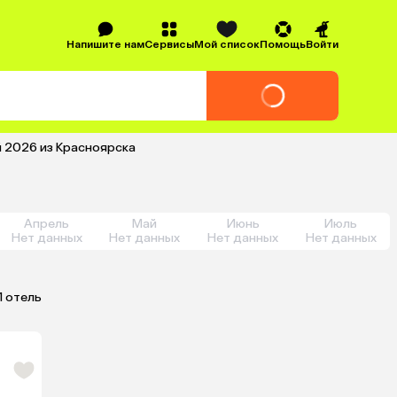
Напишите нам
Сервисы
Мой список
Помощь
Войти
й 2026 из Красноярска
Апрель
Май
Июнь
Июль
Нет данных
Нет данных
Нет данных
Нет данных
1 отель