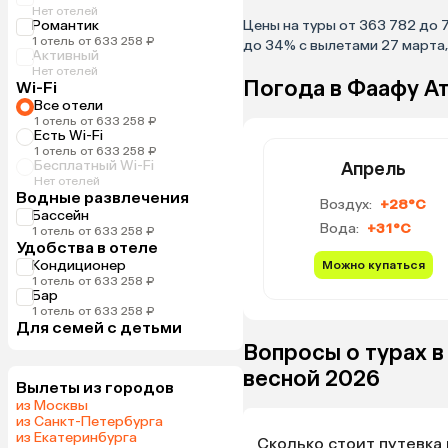
Нет отелей
Романтик
Цены на туры от 363 782 до 
1 отель от 633 258 ₽
до 34% с вылетами 27 марта, 
Активный
Нет отелей
Погода в Фаафу А
Wi-Fi
Все отели
1 отель от 633 258 ₽
Есть Wi-Fi
1 отель от 633 258 ₽
Бесплатный Wi-Fi
Апрель
Нет отелей
Водные развлечения
Воздух:
+28°C
Бассейн
Вода:
+31°C
1 отель от 633 258 ₽
Удобства в отеле
Кондиционер
Можно купаться
1 отель от 633 258 ₽
Бар
1 отель от 633 258 ₽
Для семей с детьми
Вопросы о турах в
весной 2026
Вылеты из городов
из Москвы
из Санкт-Петербурга
из Екатеринбурга
Сколько стоит путевка