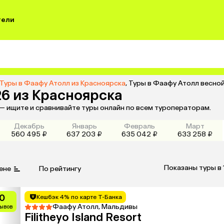
тели
Туры в Фаафу Атолл из Красноярска
,
Туры в Фаафу Атолл весно
26 из Красноярска
— ищите и сравнивайте туры онлайн по всем туроператорам.
Декабрь
Январь
Февраль
Март
560 495 ₽
637 203 ₽
635 042 ₽
633 258 ₽
Показаны туры в 
ене
По рейтингу
0
Кешбэк 4% по карте Т-Банка
Фаафу Атолл, Мальдивы
зывов
Filitheyo Island Resort