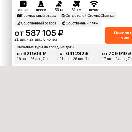
линия
песок
50 м
61 км
везде
Премиальный отдых
Сеть отелей Crown&Champa
Собственный остров
Собственный пляж
от 587 105 ₽
Показат
туры
21 авг. - 27 авг., 6 ночей
Выгодные туры на соседние даты
от 621 509 ₽
от 641 282 ₽
от 709 919 ₽
18 авг. - 25 авг., 7 н.
21 авг. - 28 авг., 7 н.
17 авг. - 24 авг., 7 