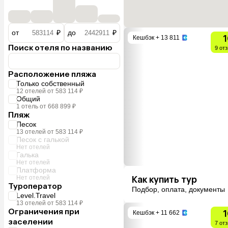
от
₽
до
₽
1
Кешбэк
+ 13 811
Поиск отеля по названию
9 от
Расположение пляжа
Только собственный
12 отелей от 583 114 ₽
Общий
1 отель от 668 899 ₽
Пляж
Песок
13 отелей от 583 114 ₽
Песок с галькой
Нет отелей
Галька
Нет отелей
Платформа
Нет отелей
Как купить тур
Туроператор
Подбор, оплата, документы
Level.Travel
13 отелей от 583 114 ₽
Ограничения при
1
Кешбэк
+ 11 662
заселении
7 от