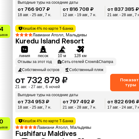
Выгодные туры на соседние даты
от 766 907 ₽
от 816 708 ₽
от 837 385 
18 авг. - 25 авг., 7 н.
12 авг. - 19 авг., 7 н.
21 авг. - 28 авг., 7 
.4
Кешбэк 4% по карте Т-Банка
Лавиани Атолл, Мальдивы
зывов
Kuredu Island Resort
линия
песок
10 м
128 км
Отзывы за этот год
Сеть отелей Crown&Champa
Собственный остров
Собственный пляж
от 732 879 ₽
Показат
туры
21 авг. - 27 авг., 6 ночей
Выгодные туры на соседние даты
от 734 953 ₽
от 797 492 ₽
от 822 696 
18 авг. - 25 авг., 7 н.
21 авг. - 28 авг., 7 н.
17 авг. - 24 авг., 7 
0
Кешбэк 4% по карте Т-Банка
Лавиани Атолл, Мальдивы
зывов
Fushifaru Maldives