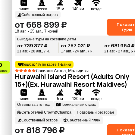
линия
песок
15 м
140 км
везде
Собственный остров
от 668 899 ₽
Показат
туры
18 авг. - 25 авг., 7 ночей
Выгодные туры на соседние даты
от 739 377 ₽
от 757 031 ₽
от 681 964 ₽
21 авг. - 28 авг., 7 н.
17 авг. - 24 авг., 7 н.
21 авг. - 27 авг., 6 
0
Кешбэк 4% по карте Т-Банка
Лавиани Атолл, Мальдивы
зывов
Hurawalhi Island Resort (Adults Only
15+)(Ex. Hurawalhi Resort Maldives)
линия
песок
5 м
130 км
везде
Отзывы за этот год
Премиальный отдых
Сеть отелей Crown&Champa
Подводный ресторан
Собственный остров
Собственный пляж
от 818 796 ₽
Показат
туры