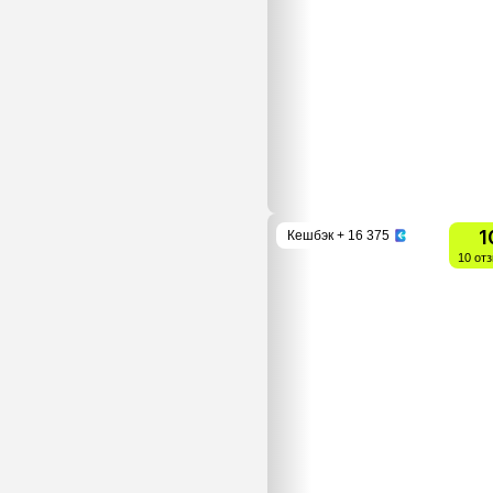
1
Кешбэк
+ 16 375
10 от