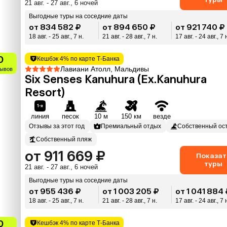
21 авг. - 27 авг., 6 ночей
Выгодные туры на соседние даты
от 834 582 ₽
от 894 650 ₽
от 921 740 ₽
18 авг. - 25 авг., 7 н.
21 авг. - 28 авг., 7 н.
17 авг. - 24 авг., 7 
0
Кешбэк 4% по карте Т-Банка
Лавиани Атолл, Мальдивы
зывов
Six Senses Kanuhura (Ex.Kanuhura
Resort)
линия
песок
10 м
150 км
везде
Отзывы за этот год
Премиальный отдых
Собственный ос
Собственный пляж
от 911 669 ₽
Показат
туры
21 авг. - 27 авг., 6 ночей
Выгодные туры на соседние даты
от 955 436 ₽
от 1 003 205 ₽
от 1 041 884
18 авг. - 25 авг., 7 н.
21 авг. - 28 авг., 7 н.
17 авг. - 24 авг., 7 
0
Кешбэк 4% по карте Т-Банка