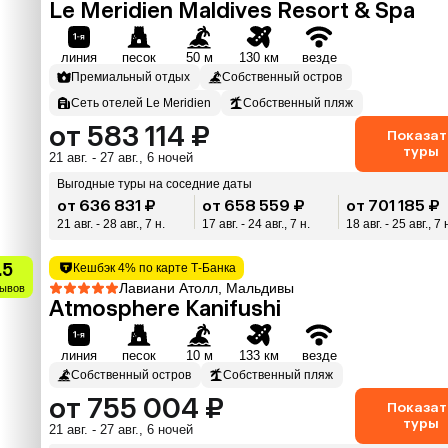
Le Meridien Maldives Resort & Spa
линия
песок
50 м
130 км
везде
Премиальный отдых
Собственный остров
Сеть отелей Le Meridien
Собственный пляж
от 583 114 ₽
Показат
туры
21 авг. - 27 авг., 6 ночей
Выгодные туры на соседние даты
от 636 831 ₽
от 658 559 ₽
от 701 185 ₽
21 авг. - 28 авг., 7 н.
17 авг. - 24 авг., 7 н.
18 авг. - 25 авг., 7 
.5
Кешбэк 4% по карте Т-Банка
Лавиани Атолл, Мальдивы
зывов
Atmosphere Kanifushi
линия
песок
10 м
133 км
везде
Собственный остров
Собственный пляж
от 755 004 ₽
Показат
туры
21 авг. - 27 авг., 6 ночей