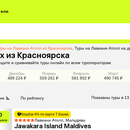
тели
уры на Лавиани Атолл из Красноярска
,
Туры на Лавиани Атолл на д
х из Красноярска
ищите и сравнивайте туры онлайн по всем туроператорам.
Декабрь
Январь
Февраль
Март
489 224 ₽
559 261 ₽
581 892 ₽
490 745 ₽
Показаны туры в 13
не
По рейтингу
0
Кешбэк 4% по карте Т-Банка
Лавиани Атолл, Мальдивы
зывов
Jawakara Island Maldives