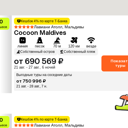
0
Кешбэк 4% по карте Т-Банка
Лавиани Атолл, Мальдивы
зывов
Cocoon Maldives
линия
песок
70 м
120 км
везде
Собственный остров
Собственный пляж
от 690 569 ₽
Показат
туры
21 авг. - 27 авг., 6 ночей
Выгодные туры на соседние даты
от 750 996 ₽
21 авг. - 28 авг., 7 н.
0
Кешбэк 4% по карте Т-Банка
Лавиани Атолл, Мальдивы
зывов