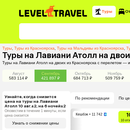
Туры
О
Туры
,
Туры из Красноярска
,
Туры на Мальдивы из Красноярска
,
Т
Туры на Лавиани Атолл на двои
Туры на Лавиани Атолл на двоих из Красноярска с перелетом — 
Август
Сентябрь
Октябрь
Ноябрь
583 114 ₽
421 897 ₽
684 713 ₽
509 759 ₽
Узнайте, когда снизится
По рекомендации
По це
цена на туры на Лавиани
Атолл 10 авг.±2, на 6 ночей±2
Оповестим в течение 1 минуты, если
1
Кешбэк
+ 11 742
цена снизится
10 от
Узнать о снижении цены