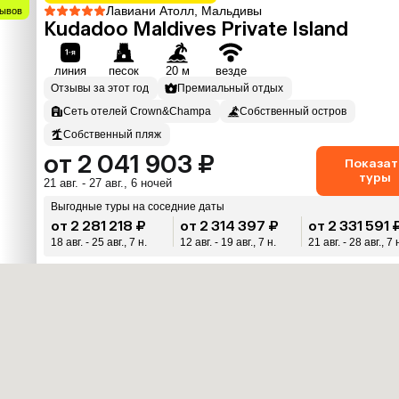
Лавиани Атолл, Мальдивы
зывов
Kudadoo Maldives Private Island
линия
песок
20 м
везде
Отзывы за этот год
Премиальный отдых
Сеть отелей Crown&Champa
Собственный остров
Собственный пляж
от 2 041 903 ₽
Показат
туры
21 авг. - 27 авг., 6 ночей
Выгодные туры на соседние даты
от 2 281 218 ₽
от 2 314 397 ₽
от 2 331 591 
18 авг. - 25 авг., 7 н.
12 авг. - 19 авг., 7 н.
21 авг. - 28 авг., 7 