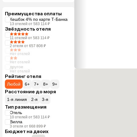
Преимущества оплаты
Кешбэк 4% по карте Т-Банка
13 отелей от 583 114 ₽
Звёздность отеля
11 отелей от 583 114 ₽
2 отеля от 657 808 ₽
Нет отелей
Нет отелей
другое
Нет отелей
Рейтинг отеля
Любой
6+
7+
8+
9+
Расстояние до моря
1-я линия
2-я
3-я
Тип размещения
Отель
10 отелей от 583 114 ₽
Вилла
3 отеля от 668 899 ₽
Бюджет на двоих