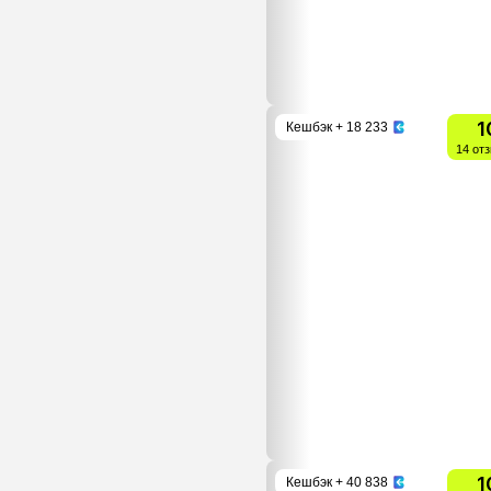
1
Кешбэк
+ 18 233
14 от
1
Кешбэк
+ 40 838