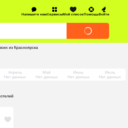
Напишите нам
Сервисы
Мой список
Помощь
Войти
воих из Красноярска
Апрель
Май
Июнь
Июль
Нет данных
Нет данных
Нет данных
Нет данных
 отелей