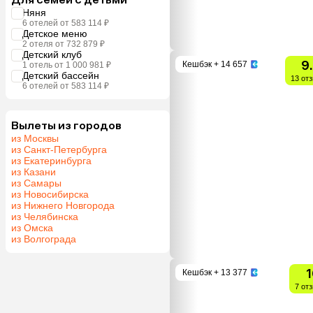
Няня
6 отелей от 583 114 ₽
Детское меню
2 отеля от 732 879 ₽
Детский клуб
9
Кешбэк
+ 14 657
1 отель от 1 000 981 ₽
Детский бассейн
13 от
6 отелей от 583 114 ₽
Вылеты из городов
из Москвы
из Санкт-Петербурга
из Екатеринбурга
из Казани
из Самары
из Новосибирска
из Нижнего Новгорода
из Челябинска
из Омска
из Волгограда
1
Кешбэк
+ 13 377
7 от