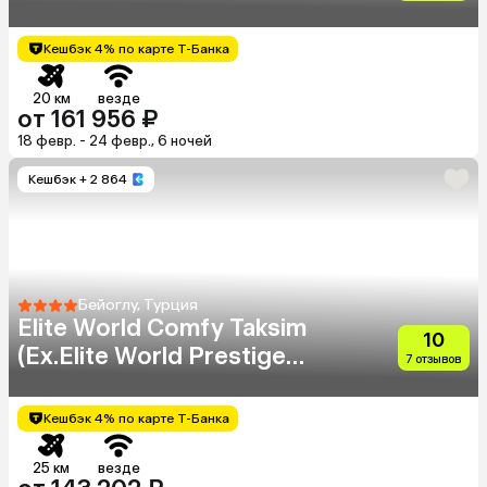
Кешбэк 4% по карте Т-Банка
20 км
везде
от 161 956 ₽
18 февр. - 24 февр., 6 ночей
Кешбэк
+ 2 864
Бейоглу, Турция
Elite World Comfy Taksim
10
(Ex.Elite World Prestige
7 отзывов
Hotel)
Кешбэк 4% по карте Т-Банка
25 км
везде