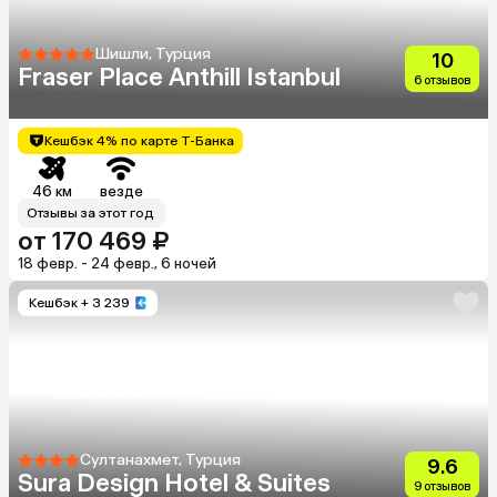
Шишли, Турция
10
Fraser Place Anthill Istanbul
6 отзывов
Кешбэк 4% по карте Т-Банка
46 км
везде
Отзывы за этот год
от 170 469 ₽
18 февр. - 24 февр., 6 ночей
Кешбэк
+ 3 239
Султанахмет, Турция
9.6
Sura Design Hotel & Suites
9 отзывов