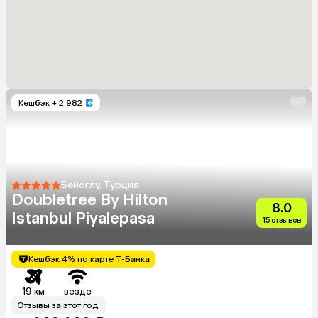
Кешбэк
+ 2 982
Бейоглу, Турция
Doubletree By Hilton
8.0
Istanbul Piyalepasa
15 отзывов
Кешбэк 4% по карте Т-Банка
19 км
везде
Отзывы за этот год