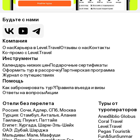
Будьте с нами
Компания
О нас
Карьера в Level.Travel
Отзывы о нас
Контакты
Ко-промо с Level.Travel
Инструменты
Календарь низких цен
Подарочные сертификаты
Оформить тур в рассрочку
Партнерская программа
Журнал о путешествиях
Помощь
Как забронировать тур?
Правила въезда и визы
Ответы на вопросы
Акции
Отели без перелета
Туры от
туроператоров
Россия:
Сочи,
Адлер,
СПб,
Москва
Турция:
Стамбул,
Анталья,
Алания
Anex
Biblio Globus
Таиланд:
Пхукет,
Паттайя
Coral Travel
Египет:
Хургада,
Шарм-Эль-Шейх
Level.Travel
ОАЭ:
Дубай,
Шарджа
Pegas Touristik
Мальдивы:
Мале,
Маафуши
Fun&Sun
Sunmar