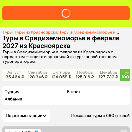
Туры
,
Туры из Красноярска
,
Туры в Средиземноморье из Красноярска
Туры в Средиземноморье в феврале
2027 из Красноярска
Туры в Средиземноморье в феврале из Красноярска с
перелетом — ищите и сравнивайте туры онлайн по всем
туроператорам.
Август
Сентябрь
Октябрь
Ноябрь
Декабрь
Янв
135 464 ₽
128 346 ₽
124 058 ₽
125 816 ₽
127 732 ₽
100 
Турция
Египет
Албания
По рекомендации
Показаны туры в 680 отелей