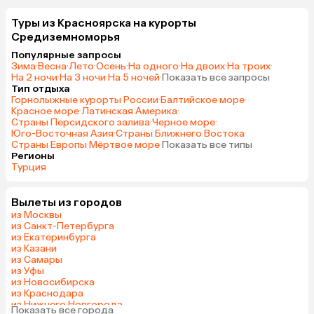
Туры из Красноярска на курорты
Средиземноморья
Популярные запросы
Зима
·
Весна
·
Лето
·
Осень
·
На одного
·
На двоих
·
На троих
·
На 2 ночи
·
На 3 ночи
·
На 5 ночей
·
Показать все запросы
Тип отдыха
Горнолыжные курорты России
·
Балтийское море
·
Красное море
·
Латинская Америка
·
Страны Персидского залива
·
Черное море
·
Юго-Восточная Азия
·
Страны Ближнего Востока
·
Страны Европы
·
Мёртвое море
·
Показать все типы
Регионы
Турция
Вылеты из городов
из Москвы
из Санкт-Петербурга
из Екатеринбурга
из Казани
из Самары
из Уфы
из Новосибирска
из Краснодара
из Нижнего Новгорода
Показать все города