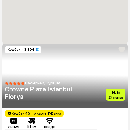
Кешбэк
+ 3 394
Бакыркёй, Турция
Crowne Plaza Istanbul
9.6
Florya
23 отзыва
Кешбэк 4% по карте Т-Банка
линия
51 км
везде