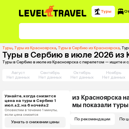
Туры
О
Туры
,
Туры из Красноярска
,
Туры в Сербию из Красноярска
,
Тур
Туры в Сербию в июле 2026 из
Туры в Сербию в июле из Красноярска с перелетом — ищите и 
Август
Сентябрь
Октябрь
Ноябрь
Нет данных
Нет данных
Нет данных
Нет данных
Узнайте, когда снизится
из
Красноярска
н
цена на туры в Сербию 1
мы показали туры
июл.±2, на 6 ночей±2
Оповестим в течение 1 минуты,
если цена снизится
По рекомендации
По ц
Узнать о снижении цены