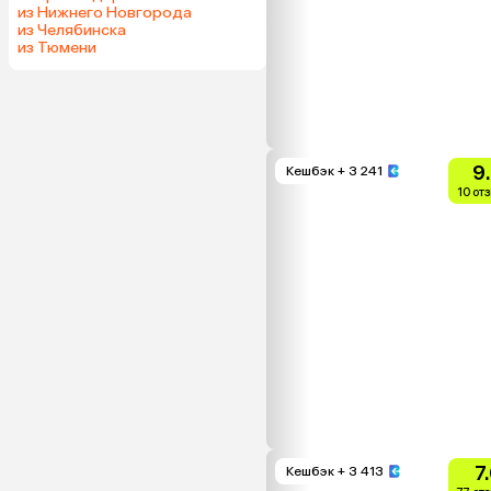
из Нижнего Новгорода
из Челябинска
из Тюмени
9
Кешбэк
+ 3 241
10 от
7
Кешбэк
+ 3 413