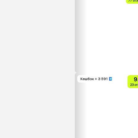
77 от
9
Кешбэк
+ 3 591
23 о