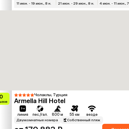
11 июн. - 19 июн., 8 н.
21 июн. - 29 июн., 8 н.
4 июн. - 11 июн., 7
Чолаклы, Турция
0
Armella Hill Hotel
зывов
линия
пес./гал.
800 м
55 км
везде
Двухкомнатные номера
Собственный пляж