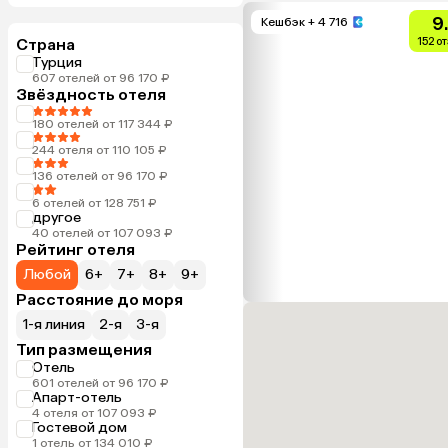
9
Кешбэк
+ 4 716
Страна
152 о
Турция
607 отелей от 96 170 ₽
Звёздность отеля
180 отелей от 117 344 ₽
244 отеля от 110 105 ₽
136 отелей от 96 170 ₽
6 отелей от 128 751 ₽
другое
40 отелей от 107 093 ₽
Рейтинг отеля
Любой
6+
7+
8+
9+
Расстояние до моря
1-я линия
2-я
3-я
Тип размещения
Отель
601 отелей от 96 170 ₽
Апарт-отель
4 отеля от 107 093 ₽
Гостевой дом
1 отель от 134 010 ₽