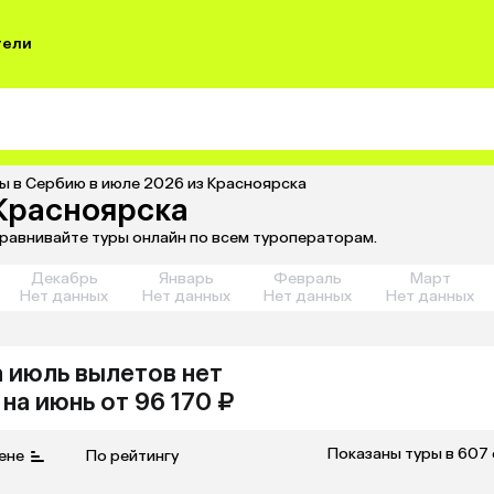
тели
ы в Сербию в июле 2026 из Красноярска
 Красноярска
сравнивайте туры онлайн по всем туроператорам.
Декабрь
Январь
Февраль
Март
Нет данных
Нет данных
Нет данных
Нет данных
а июль
вылетов нет
на
июнь
от 96 170 ₽
Показаны туры в 607
ене
По рейтингу