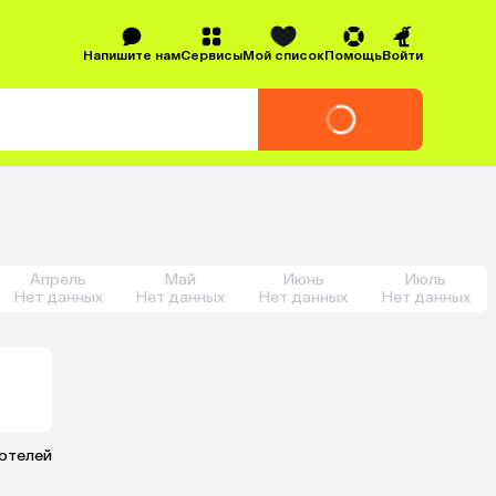
Напишите нам
Сервисы
Мой список
Помощь
Войти
Апрель
Май
Июнь
Июль
Нет данных
Нет данных
Нет данных
Нет данных
 отелей