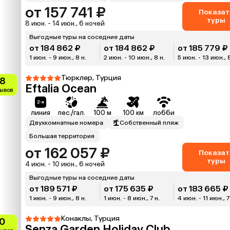
от 157 741 ₽
Показат
туры
8 июн. - 14 июн., 6 ночей
Выгодные туры на соседние даты
от 184 862 ₽
от 184 862 ₽
от 185 779 ₽
1 июн. - 9 июн., 8 н.
2 июн. - 10 июн., 8 н.
5 июн. - 13 июн., 
Тюрклер, Турция
.8
Eftalia Ocean
зывов
линия
пес./гал.
100 м
100 км
лобби
Двухкомнатные номера
Собственный пляж
Большая территория
от 162 057 ₽
Показат
туры
4 июн. - 10 июн., 6 ночей
Выгодные туры на соседние даты
от 189 571 ₽
от 175 635 ₽
от 183 665 ₽
1 июн. - 9 июн., 8 н.
1 июн. - 8 июн., 7 н.
4 июн. - 11 июн., 7
Конаклы, Турция
.0
Senza Garden Holiday Club