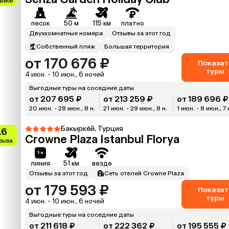
зывов
песок
50 м
115 км
платно
Двухкомнатные номера
Отзывы за этот год
Собственный пляж
Большая территория
от 170 676 ₽
Показат
туры
4 июн. - 10 июн., 6 ночей
Выгодные туры на соседние даты
от 207 695 ₽
от 213 259 ₽
от 189 696 ₽
20 июн. - 28 июн., 8 н.
21 июн. - 29 июн., 8 н.
1 июн. - 8 июн., 7 
Бакыркёй, Турция
.6
Crowne Plaza Istanbul Florya
тзыва
линия
51 км
везде
Отзывы за этот год
Сеть отелей Crowne Plaza
от 179 593 ₽
Показат
туры
4 июн. - 10 июн., 6 ночей
Выгодные туры на соседние даты
от 211 618 ₽
от 222 362 ₽
от 195 555 ₽