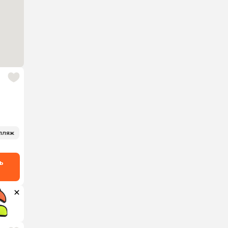
пляж
ь