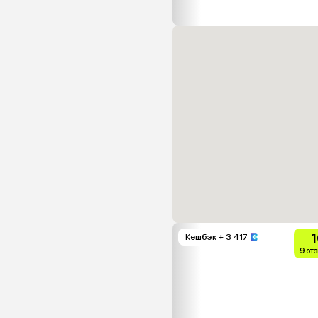
1
Кешбэк
+ 3 417
9 от