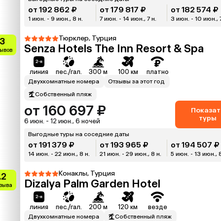
от 192 862 ₽
от 179 817 ₽
от 182 574 ₽
1 июн. - 9 июн., 8 н.
7 июн. - 14 июн., 7 н.
3 июн. - 10 июн., 
Тюрклер, Турция
.3
Senza Hotels The Inn Resort & Spa
зывов
линия
пес./гал.
300 м
100 км
платно
Двухкомнатные номера
Отзывы за этот год
Собственный пляж
от 160 697 ₽
Показат
туры
6 июн. - 12 июн., 6 ночей
Выгодные туры на соседние даты
от 191 379 ₽
от 193 965 ₽
от 194 507 ₽
14 июн. - 22 июн., 8 н.
21 июн. - 29 июн., 8 н.
5 июн. - 13 июн., 
Конаклы, Турция
.2
Dizalya Palm Garden Hotel
тзыва
линия
пес./гал.
200 м
120 км
везде
Двухкомнатные номера
Собственный пляж