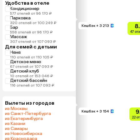
Удобства в отеле
Кондиционер
577 отелей от 96 170 ₽
Парковка
320 отелей от 100 249 ₽
8
Кешбэк
+ 3 213
Бар
47 от
558 отелей от 96 170 ₽
Массаж
307 отелей от 107 093 ₽
Для семей с детьми
Няня
110 отелей от 110 105 ₽
Детское меню
67 отелей от 107 093 ₽
Детский клуб
10 отелей от 153 046 ₽
Детский бассейн
116 отелей от 107 093 ₽
Вылеты из городов
из Москвы
9
Кешбэк
+ 3 154
из Санкт-Петербурга
22 о
из Екатеринбурга
из Казани
из Самары
из Новосибирска
из Краснодара