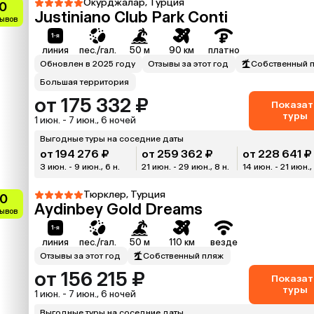
Окурджалар, Турция
.0
Justiniano Club Park Conti
зывов
линия
пес./гал.
50 м
90 км
платно
Обновлен в 2025 году
Отзывы за этот год
Собственный 
Большая территория
от 175 332 ₽
Показат
туры
1 июн. - 7 июн., 6 ночей
Выгодные туры на соседние даты
от 194 276 ₽
от 259 362 ₽
от 228 641 ₽
3 июн. - 9 июн., 6 н.
21 июн. - 29 июн., 8 н.
14 июн. - 21 июн., 
Тюрклер, Турция
.0
Aydinbey Gold Dreams
зывов
линия
пес./гал.
50 м
110 км
везде
Отзывы за этот год
Собственный пляж
от 156 215 ₽
Показат
туры
1 июн. - 7 июн., 6 ночей
Выгодные туры на соседние даты