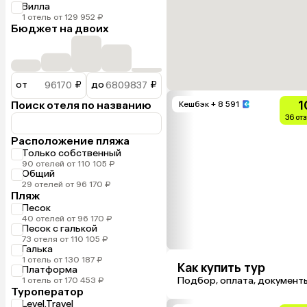
Вилла
1 отель от 129 952 ₽
Бюджет на двоих
от
₽
до
₽
1
Поиск отеля по названию
Кешбэк
+ 8 591
36 от
Расположение пляжа
Только собственный
90 отелей от 110 105 ₽
Общий
29 отелей от 96 170 ₽
Пляж
Песок
40 отелей от 96 170 ₽
Песок с галькой
73 отеля от 110 105 ₽
Галька
1 отель от 130 187 ₽
Как купить тур
Платформа
Подбор, оплата, документ
1 отель от 170 453 ₽
Туроператор
Level.Travel