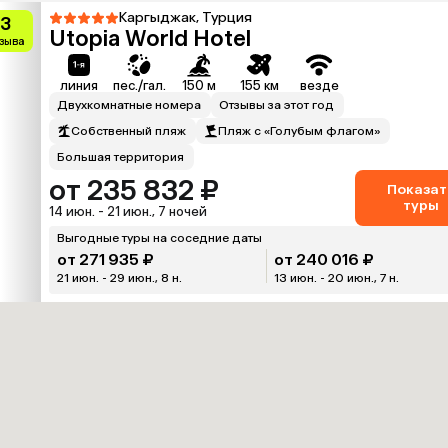
Каргыджак, Турция
.3
Utopia World Hotel
тзыва
линия
пес./гал.
150 м
155 км
везде
Двухкомнатные номера
Отзывы за этот год
Собственный пляж
Пляж с «Голубым флагом»
Большая территория
от 235 832 ₽
Показат
туры
14 июн. - 21 июн., 7 ночей
Выгодные туры на соседние даты
от 271 935 ₽
от 240 016 ₽
21 июн. - 29 июн., 8 н.
13 июн. - 20 июн., 7 н.