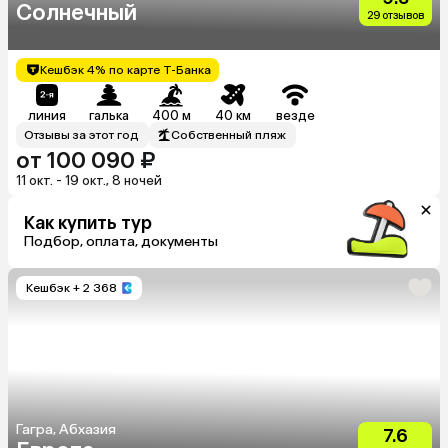
Солнечный
29 отзывов
Кешбэк 4% по карте Т-Банка
линия
галька
400 м
40 км
везде
Отзывы за этот год
Собственный пляж
от 100 090 ₽
11 окт. - 19 окт., 8 ночей
Как купить тур
Подбор, оплата, документы
Кешбэк
+ 2 368
Гагра, Абхазия
7.6