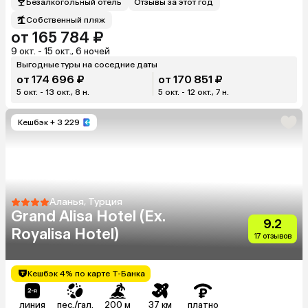
Безалкогольный отель
Отзывы за этот год
Собственный пляж
от 165 784 ₽
9 окт. - 15 окт., 6 ночей
Выгодные туры на соседние даты
от 174 696 ₽
от 170 851 ₽
5 окт. - 13 окт., 8 н.
5 окт. - 12 окт., 7 н.
Кешбэк
+ 3 229
Аланья, Турция
Grand Alisa Hotel (Ex.
9.2
Royalisa Hotel)
17 отзывов
Кешбэк 4% по карте Т-Банка
линия
пес./гал.
200 м
37 км
платно