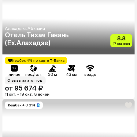
Алахадзы, Абхазия
Отель Тихая Гавань
8.8
(Ex.Алахадзе)
17 отзывов
Кешбэк 4% по карте Т-Банка
линия
пес./гал.
30 м
43 км
везде
Отзывы за этот год
от 95 674 ₽
11 окт. - 19 окт., 8 ночей
Кешбэк
+ 3 314