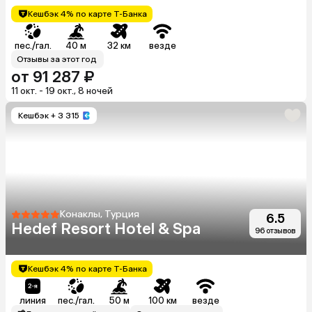
Кешбэк 4% по карте Т-Банка
пес./гал.
40 м
32 км
везде
Отзывы за этот год
от 91 287 ₽
11 окт. - 19 окт., 8 ночей
Кешбэк
+ 3 315
Конаклы, Турция
6.5
Hedef Resort Hotel & Spa
96 отзывов
Кешбэк 4% по карте Т-Банка
линия
пес./гал.
50 м
100 км
везде