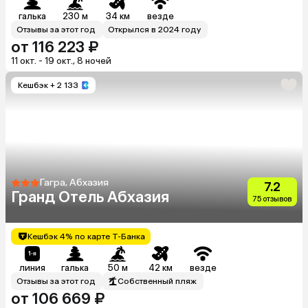
галька
230 м
34 км
везде
Отзывы за этот год
Открылся в 2024 году
от 116 223 ₽
11 окт. - 19 окт., 8 ночей
Кешбэк
+ 2 133
Гагра, Абхазия
7.2
Гранд Отель Абхазия
75 отзывов
Кешбэк 4% по карте Т-Банка
линия
галька
50 м
42 км
везде
Отзывы за этот год
Собственный пляж
от 106 669 ₽