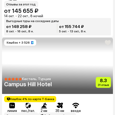
Отзывы за этот год
от 145 655 ₽
14 окт. - 22 окт., 8 ночей
Выгодные туры на соседние даты
от 148 258 ₽
от 155 744 ₽
8 окт. - 16 окт., 8 н.
5 окт. - 13 окт., 8 н.
Кешбэк
+ 3 526
Кестель, Турция
8.3
Campus Hill Hotel
31 отзыв
Кешбэк 4% по карте Т-Банка
линия
пес./гал.
2 км
35 км
везде