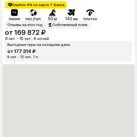
Кешбэк 4% по карте Т-Банка
линия
пес./гал.
50 м
140 км
платно
Отзывы за этот год
Собственный пляж
от 169 872 ₽
9 окт. - 15 окт., 6 ночей
Выгодные туры на соседние даты
от 177 314 ₽
5 окт. - 12 окт., 7 н.