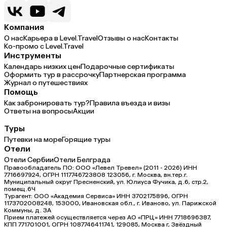
Компания
О нас
Карьера в Level.Travel
Отзывы о нас
Контакты
Ко-промо с Level.Travel
Инструменты
Календарь низких цен
Подарочные сертификаты
Оформить тур в рассрочку
Партнерская программа
Журнал о путешествиях
Помощь
Как забронировать тур?
Правила въезда и визы
Ответы на вопросы
Акции
Туры
Путевки на море
Горящие туры
Отели
Отели Сербии
Отели Белграда
Правообладатель ПО: ООО «Левел Тревел» (2011 - 2026) ИНН
7716697924, ОГРН 1117746723808 123056, г. Москва, вн.тер.г.
Муниципальный округ Пресненский, ул. Юлиуса Фучика, д.6, стр.2,
помещ.6Ч
Турагент: ООО «Академия Сервиса» ИНН 3702175896, ОГРН
1173702008248, 153000, Ивановская обл., г. Иваново, ул. Парижской
Коммуны, д. ЗА
Прием платежей осуществляется через АО «ПРЦ» ИНН 7718696387,
КПП 771701001, ОГРН 1087746411741, 129085, Москва г, Звёздный