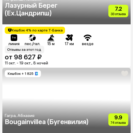
Лазурный Берег
7.2
(Ex.Цандрипш)
33 отзыва
Кешбэк 4% по карте Т-Банка
линия
пес./гал.
15 м
17 км
везде
Отзывы за этот год
от 98 627 ₽
11 окт. - 19 окт., 8 ночей
Кешбэк
+ 1 825
Гагра, Абхазия
9.9
Bougainvillea (Бугенвилия)
74 отзыва