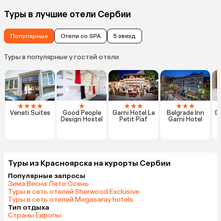
Туры в лучшие отели Сербии
Популярные
Отели со SPA
5 звезд
Туры в популярные у гостей отели
★
★
★
★
★
★
★
★
★
★
★
Veneti Suites
Good People
Garni Hotel Le
Belgrade Inn
D
Design Hostel
Petit Piaf
Garni Hotel
Туры из Красноярска на курорты Сербии
Популярные запросы
Зима
·
Весна
·
Лето
·
Осень
·
Туры в сеть отелей Sherwood Exclusive
·
Туры в сеть отелей Megasaray hotels
Тип отдыха
Страны Европы