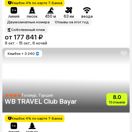
Кешбэк 4% по карте Т-Банка
линия
песок
450 м
63 км
везде
Двухкомнатные номера
Отзывы за этот год
Собственный пляж
от 177 841 ₽
9 окт. - 15 окт., 6 ночей
Кешбэк
+ 3 240
Тосмур, Турция
8.0
WB TRAVEL Club Bayar
13 отзывов
Кешбэк 4% по карте Т-Банка
линия
галька