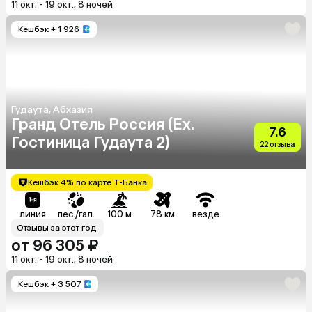
11 окт. - 19 окт., 8 ночей
Кешбэк
+ 1 926
Гудаута, Абхазия
Гранд Отель Россия (Ex.
7.6
Гостиница Гудаута 2)
22 отзыва
Кешбэк 4% по карте Т-Банка
линия
пес./гал.
100 м
78 км
везде
Отзывы за этот год
от 96 305 ₽
11 окт. - 19 окт., 8 ночей
Кешбэк
+ 3 507