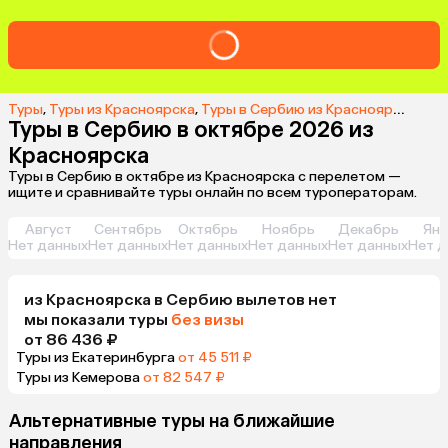
Туры
,
Туры из Красноярска
,
Туры в Сербию из Красноярска
,
Тур
Туры в Сербию в октябре 2026 из
Красноярска
Туры в Сербию в октябре из Красноярска с перелетом —
ищите и сравнивайте туры онлайн по всем туроператорам.
Август
Сентябрь
Октябрь
Ноябрь
Декабрь
Янв
Нет данных
Нет данных
Нет данных
Нет данных
Нет данных
Нет д
из
Красноярска
в Сербию
вылетов нет
мы показали туры
без визы
от 86 436 ₽
Туры из Екатеринбурга
от 45 511 ₽
Туры из Кемерова
от 82 547 ₽
Альтернативные туры на ближайшие
направления