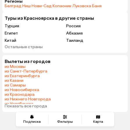
Регионы
Белград
·
Ниш
·
Нови-Сад
·
Копаоник
·
Луковска Баня
Туры из Красноярска в другие страны
Турция
Россия
Египет
Абхазия
Китай
Таиланд
Остальные страны
Вьетнам
ОАЭ
Мальдивы
Грузия
Вылеты из городов
Беларусь
Армения
из Москвы
Шри-Ланка
Казахстан
из Санкт-Петербурга
из Екатеринбурга
Азербайджан
Узбекистан
из Казани
Катар
Киргизия
из Самары
из Новосибирска
Гонконг
Саудовская Аравия
из Краснодара
Таджикистан
Венгрия
из Нижнего Новгорода
из Челябинска
Показать все города
из Тюмени
Подписка
Фильтры
Карта