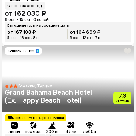
Отзывы за этот год
от 162 030 ₽
9 окт. - 15 окт., 6 ночей
Выгодные туры на соседние даты
от 167 103 ₽
от 164 669 ₽
5 окт. - 13 окт., 8 н.
5 окт. - 12 окт., 7 н.
Кешбэк
+ 3 122
Конаклы, Турция
Grand Bahama Beach Hotel
7.3
(Ex. Happy Beach Hotel)
21 отзыв
Кешбэк 4% по карте Т-Банка
линия
пес./гал.
200 м
47 км
лобби