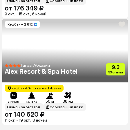
Отзывы за этот год
Собственный пляж
от 176 349 ₽
9 окт. - 15 окт., 6 ночей
Кешбэк
+ 2 812
Гагра, Абхазия
9.3
Alex Resort & Spa Hotel
33 отзыва
Кешбэк 4% по карте Т-Банка
линия
галька
50 м
38 км
Отзывы за этот год
Собственный пляж
от 140 620 ₽
11 окт. - 19 окт., 8 ночей