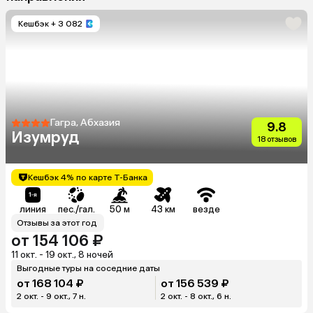
Кешбэк
+ 3 082
Гагра, Абхазия
9.8
Изумруд
18 отзывов
Кешбэк 4% по карте Т-Банка
линия
пес./гал.
50 м
43 км
везде
Отзывы за этот год
от 154 106 ₽
11 окт. - 19 окт., 8 ночей
Выгодные туры на соседние даты
от 168 104 ₽
от 156 539 ₽
2 окт. - 9 окт., 7 н.
2 окт. - 8 окт., 6 н.