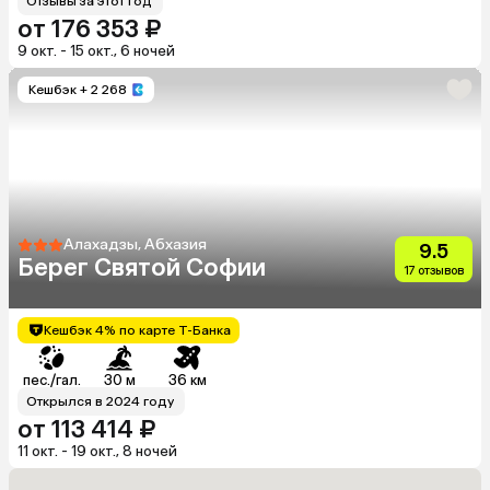
Отзывы за этот год
от 176 353 ₽
9 окт. - 15 окт., 6 ночей
Кешбэк
+ 2 268
Алахадзы, Абхазия
9.5
Берег Святой Софии
17 отзывов
Кешбэк 4% по карте Т-Банка
пес./гал.
30 м
36 км
Открылся в 2024 году
от 113 414 ₽
11 окт. - 19 окт., 8 ночей