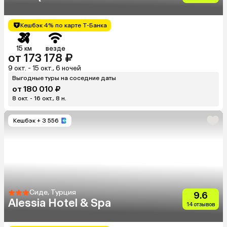
Golden Horn)
Кешбэк 4% по карте Т-Банка
15 км
везде
от 173 178 ₽
9 окт. - 15 окт., 6 ночей
Выгодные туры на соседние даты
от 180 010 ₽
8 окт. - 16 окт., 8 н.
Кешбэк
+ 3 556
Сиде, Турция
9.6
Alessia Hotel & Spa
14 отзывов