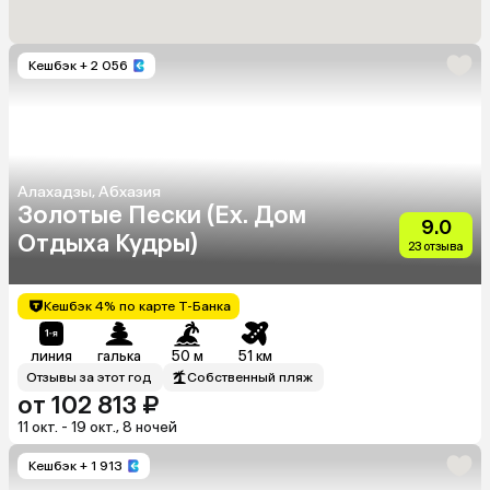
Кешбэк
+ 2 056
Алахадзы, Абхазия
Золотые Пески (Ex. Дом
9.0
Отдыха Кудры)
23 отзыва
Кешбэк 4% по карте Т-Банка
линия
галька
50 м
51 км
Отзывы за этот год
Собственный пляж
от 102 813 ₽
11 окт. - 19 окт., 8 ночей
Кешбэк
+ 1 913