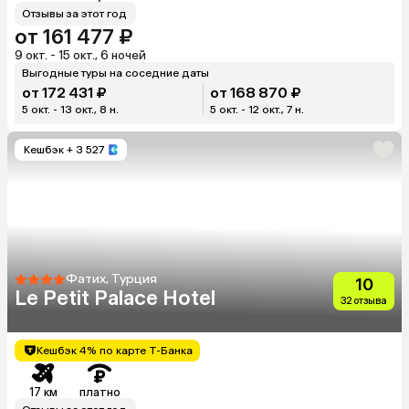
Отзывы за этот год
от 161 477 ₽
9 окт. - 15 окт., 6 ночей
Выгодные туры на соседние даты
от 172 431 ₽
от 168 870 ₽
5 окт. - 13 окт., 8 н.
5 окт. - 12 окт., 7 н.
Кешбэк
+ 3 527
Фатих, Турция
10
Le Petit Palace Hotel
32 отзыва
Кешбэк 4% по карте Т-Банка
17 км
платно