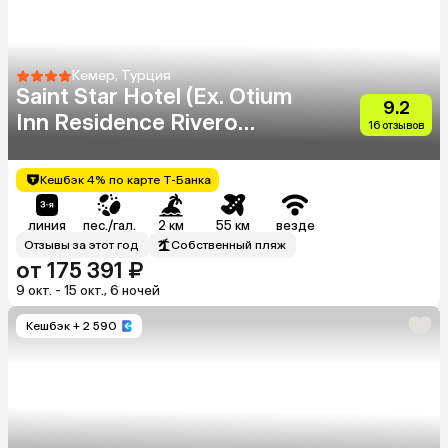
Кемер, Турция
Saint Star Hotel (Ex. Otium
9.2
Inn Residence Rivero
16 отзывов
Hotel) (Adults Only 16+)
Кешбэк 4% по карте Т-Банка
линия
пес./гал.
2 км
55 км
везде
Отзывы за этот год
Собственный пляж
от 175 391 ₽
9 окт. - 15 окт., 6 ночей
Кешбэк
+ 2 590