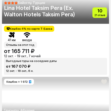
Бейоглу, Турция
Lina Hotel Taksim Pera (Ex.
10
Walton Hotels Taksim Pera)
21 отзыв
Кешбэк 4% по карте Т-Банка
41 км
везде
Отзывы за этот год
от 165 711 ₽
12 окт. - 19 окт., 7 ночей
Выгодные туры на соседние даты
от 167 070 ₽
12 окт. - 18 окт., 6 н.
Кешбэк
+ 1 972
Гячрыпш, Абхазия