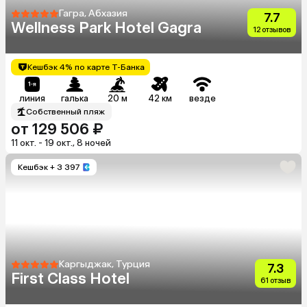
Гагра, Абхазия
7.7
Wellness Park Hotel Gagra
12 отзывов
Кешбэк 4% по карте Т-Банка
линия
галька
20 м
42 км
везде
Собственный пляж
от 129 506 ₽
11 окт. - 19 окт., 8 ночей
Кешбэк
+ 3 397
Каргыджак, Турция
7.3
First Class Hotel
61 отзыв