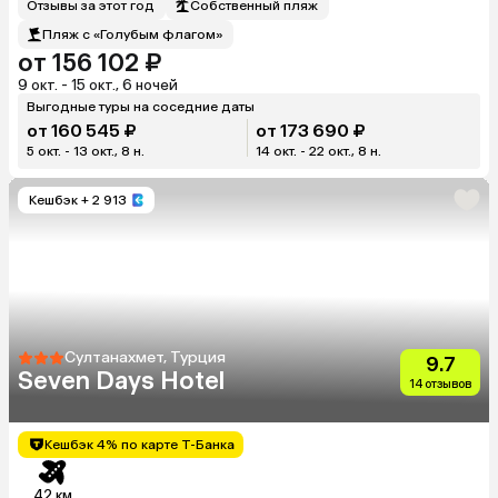
Отзывы за этот год
Собственный пляж
Пляж с «Голубым флагом»
от 156 102 ₽
9 окт. - 15 окт., 6 ночей
Выгодные туры на соседние даты
от 160 545 ₽
от 173 690 ₽
5 окт. - 13 окт., 8 н.
14 окт. - 22 окт., 8 н.
Кешбэк
+ 2 913
Султанахмет, Турция
9.7
Seven Days Hotel
14 отзывов
Кешбэк 4% по карте Т-Банка
42 км