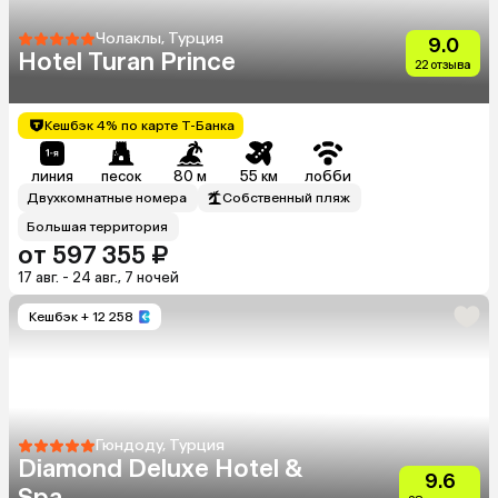
Чолаклы, Турция
9.0
Hotel Turan Prince
22 отзыва
Кешбэк 4% по карте Т-Банка
линия
песок
80 м
55 км
лобби
Двухкомнатные номера
Собственный пляж
Большая территория
от 597 355 ₽
17 авг. - 24 авг., 7 ночей
Кешбэк
+ 12 258
Гюндоду, Турция
Diamond Deluxe Hotel &
9.6
Spa