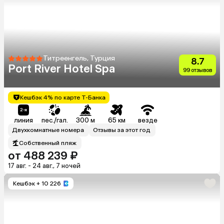
Титреенгель, Турция
8.7
Port River Hotel Spa
99 отзывов
Кешбэк 4% по карте Т-Банка
линия
пес./гал.
300 м
65 км
везде
Двухкомнатные номера
Отзывы за этот год
Собственный пляж
от 488 239 ₽
17 авг. - 24 авг., 7 ночей
Кешбэк
+ 10 226