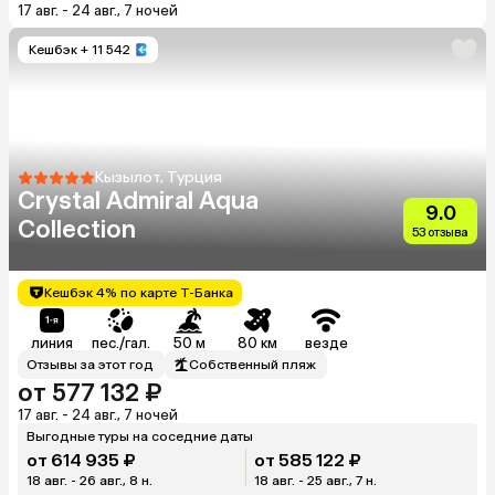
17 авг. - 24 авг., 7 ночей
Кешбэк
+ 11 542
Кызылот, Турция
Crystal Admiral Aqua
9.0
Collection
53 отзыва
Кешбэк 4% по карте Т-Банка
линия
пес./гал.
50 м
80 км
везде
Отзывы за этот год
Собственный пляж
от 577 132 ₽
17 авг. - 24 авг., 7 ночей
Выгодные туры на соседние даты
от 614 935 ₽
от 585 122 ₽
18 авг. - 26 авг., 8 н.
18 авг. - 25 авг., 7 н.