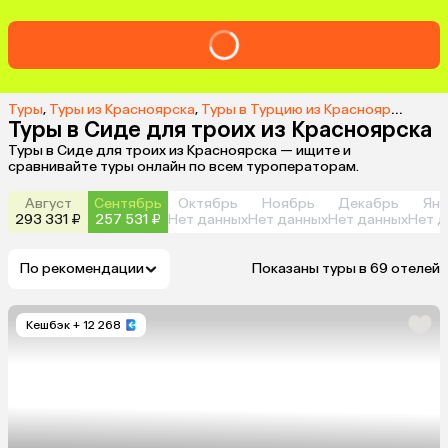
Туры
,
Туры из Красноярска
,
Туры в Турцию из Красноярска
,
Тур
Туры в Сиде для троих из Красноярска
Туры в Сиде для троих из Красноярска — ищите и
сравнивайте туры онлайн по всем туроператорам.
Август
Сентябрь
Октябрь
Ноябрь
Декабрь
Янв
293 331 ₽
257 531 ₽
Нет данных
Нет данных
Нет данных
Нет д
По рекомендации
Показаны туры в 69 отелей
Кешбэк
+ 12 268