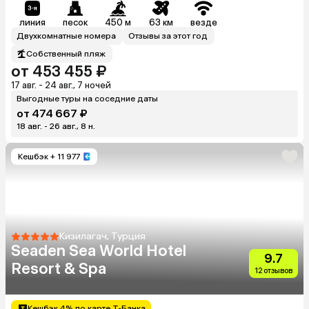
линия
песок
450 м
63 км
везде
Двухкомнатные номера
Отзывы за этот год
Собственный пляж
от 453 455 ₽
17 авг. - 24 авг., 7 ночей
Выгодные туры на соседние даты
от 474 667 ₽
18 авг. - 26 авг., 8 н.
Кешбэк
+ 11 977
Кизилагач, Турция
Seaden Sea World Hotel
9.7
Resort & Spa
12 отзывов
Кешбэк 4% по карте Т-Банка