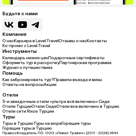
Будьте с нами
Компания
О нас
Карьера в Level.Travel
Отзывы о нас
Контакты
Ко-промо с Level.Travel
Инструменты
Календарь низких цен
Подарочные сертификаты
Оформить тур в рассрочку
Партнерская программа
Журнал о путешествиях
Помощь
Как забронировать тур?
Правила въезда и визы
Ответы на вопросы
Акции
Отели
5-и звездочные отели «ультра всё включено» Сиде
Отели Турции
Отели Сиде
Отели все включено в Турцию
Отели сети Rixos Турции
Туры
Туры в Турцию
Туры на море
Горящие туры
Горящие туры в Турцию
Правообладатель ПО: ООО «Левел Тревел» (2011 - 2026) ИНН