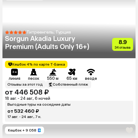
Титреенгель, Турция
Sorgun Akadia Luxury
8.9
Premium (Adults Only 16+)
34 отзыва
Кешбэк 4% по карте Т-Банка
линия
песок
550 м
65 км
везде
Отзывы за этот год
Собственный пляж
от 446 508 ₽
18 авг. - 24 авг., 6 ночей
Выгодные туры на соседние даты
от 532 460 ₽
17 авг. - 24 авг., 7 н.
Кешбэк
+ 9 058