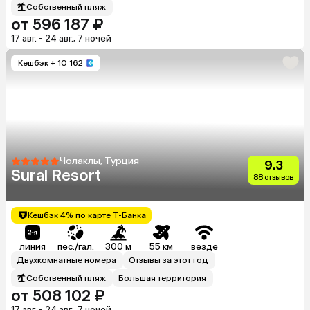
Собственный пляж
от 596 187 ₽
17 авг. - 24 авг., 7 ночей
Кешбэк
+ 10 162
Чолаклы, Турция
9.3
Sural Resort
88 отзывов
Кешбэк 4% по карте Т-Банка
линия
пес./гал.
300 м
55 км
везде
Двухкомнатные номера
Отзывы за этот год
Собственный пляж
Большая территория
от 508 102 ₽
17 авг. - 24 авг., 7 ночей