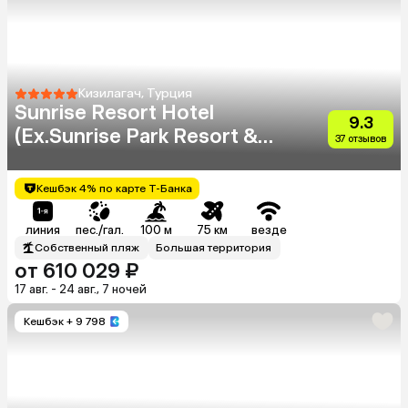
Кизилагач, Турция
Sunrise Resort Hotel
9.3
(Ex.Sunrise Park Resort &
37 отзывов
Spa)
Кешбэк 4% по карте Т-Банка
линия
пес./гал.
100 м
75 км
везде
Собственный пляж
Большая территория
от 610 029 ₽
17 авг. - 24 авг., 7 ночей
Кешбэк
+ 9 798