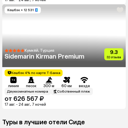
Кешбэк
+ 12 531
Кумкёй, Турция
9.3
Sidemarin Kirman Premium
32 отзыва
Кешбэк 4% по карте Т-Банка
линия
песок
300 м
60 км
везде
Двухкомнатные номера
Собственный пляж
от 626 567 ₽
17 авг. - 24 авг., 7 ночей
Туры в лучшие отели Сиде