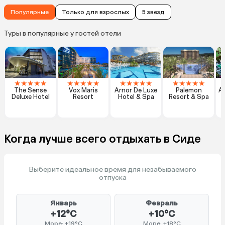
Популярные
Только для взрослых
5 звезд
Туры в популярные у гостей отели
★
★
★
★
★
★
★
★
★
★
★
★
★
★
★
★
★
★
★
★
The Sense
Vox Maris
Arnor De Luxe
Palemon
Al
Deluxe Hotel
Resort
Hotel & Spa
Resort & Spa
Когда лучше всего отдыхать в Сиде
Выберите идеальное время для незабываемого
отпуска
Январь
Февраль
+12°C
+10°C
Море: +19°C
Море: +18°C