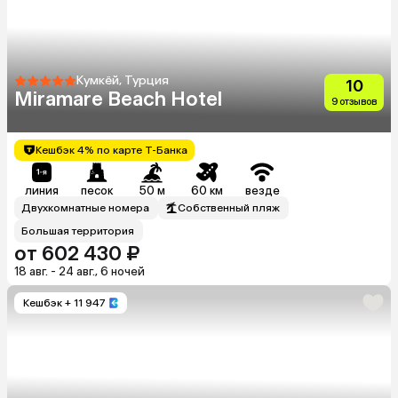
Кумкёй, Турция
10
Miramare Beach Hotel
9 отзывов
Кешбэк 4% по карте Т-Банка
линия
песок
50 м
60 км
везде
Двухкомнатные номера
Собственный пляж
Большая территория
от 602 430 ₽
18 авг. - 24 авг., 6 ночей
Кешбэк
+ 11 947