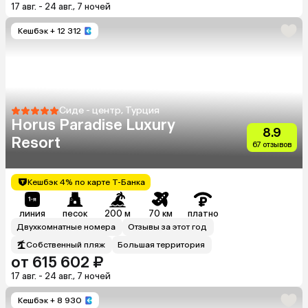
17 авг. - 24 авг., 7 ночей
Кешбэк
+ 12 312
Сиде - центр, Турция
Horus Paradise Luxury
8.9
Resort
67 отзывов
Кешбэк 4% по карте Т-Банка
линия
песок
200 м
70 км
платно
Двухкомнатные номера
Отзывы за этот год
Собственный пляж
Большая территория
от 615 602 ₽
17 авг. - 24 авг., 7 ночей
Кешбэк
+ 8 930