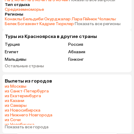
Тип отдыха
Средиземноморье
Регионы
Конаклы
·
Бельдиби
·
Окурджалар
·
Лара
·
Гёйнюк
·
Чолаклы
·
Белек
·
Богазкент
·
Кадрие
·
Тюрклер
·
Показать все регионы
Туры из Красноярска в другие страны
Турция
Россия
Египет
Абхазия
Мальдивы
Гонконг
Остальные страны
Саудовская Аравия
Вылеты из городов
из Москвы
из Санкт-Петербурга
из Екатеринбурга
из Казани
из Самары
из Новосибирска
из Нижнего Новгорода
из Сочи
из Челябинска
Показать все города
из Омска