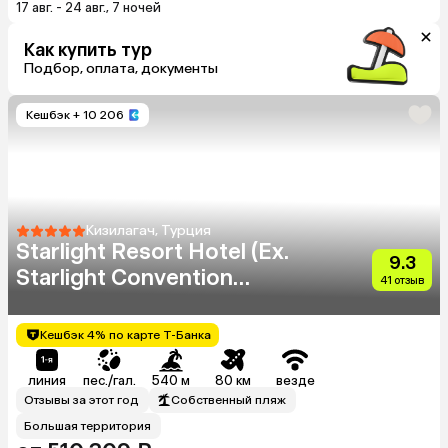
17 авг. - 24 авг., 7 ночей
Как купить тур
Подбор, оплата, документы
Кешбэк
+ 10 206
Кизилагач, Турция
Starlight Resort Hotel (Ex.
9.3
Starlight Convention
41 отзыв
Center Thalasso & Spa)
Кешбэк 4% по карте Т-Банка
линия
пес./гал.
540 м
80 км
везде
Отзывы за этот год
Собственный пляж
Большая территория