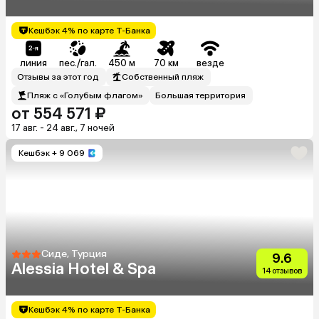
Кешбэк 4% по карте Т-Банка
линия
пес./гал.
450 м
70 км
везде
Отзывы за этот год
Собственный пляж
Пляж с «Голубым флагом»
Большая территория
от 554 571 ₽
17 авг. - 24 авг., 7 ночей
Кешбэк
+ 9 069
Сиде, Турция
9.6
Alessia Hotel & Spa
14 отзывов
Кешбэк 4% по карте Т-Банка