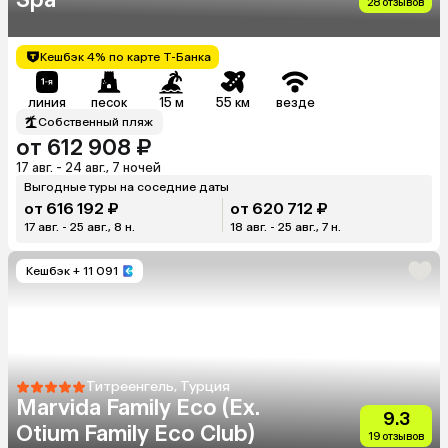
28 отзывов
Кешбэк 4% по карте Т-Банка
линия
песок
15 м
55 км
везде
Собственный пляж
от 612 908 ₽
17 авг. - 24 авг., 7 ночей
Выгодные туры на соседние даты
от 616 192 ₽
от 620 712 ₽
17 авг. - 25 авг., 8 н.
18 авг. - 25 авг., 7 н.
Кешбэк
+ 11 091
Титреенгель, Турция
Marvida Family Eco (Ex.
9.3
Otium Family Eco Club)
19 отзывов