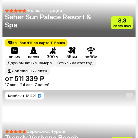
Чолаклы, Турция
Seher Sun Palace Resort &
8.3
Spa
55 отзывов
Кешбэк 4% по карте Т-Банка
линия
песок
300 м
55 км
лобби
Двухкомнатные номера
Отзывы за этот год
Собственный пляж
от 511 339 ₽
17 авг. - 24 авг., 7 ночей
Кешбэк
+ 12 421
Эвренсеки, Турция
Trendy Verbena Beach