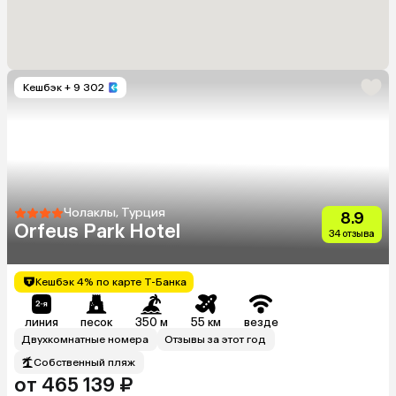
Кешбэк
+ 9 302
Чолаклы, Турция
8.9
Orfeus Park Hotel
34 отзыва
Кешбэк 4% по карте Т-Банка
линия
песок
350 м
55 км
везде
Двухкомнатные номера
Отзывы за этот год
Собственный пляж
от 465 139 ₽