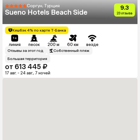
Соргун, Турция
9.3
Sueno Hotels Beach Side
23 отзыва
Кешбэк 4% по карте Т-Банка
линия
песок
200 м
60 км
везде
Отзывы за этот год
Собственный пляж
Большая территория
от 613 445 ₽
17 авг. - 24 авг., 7 ночей