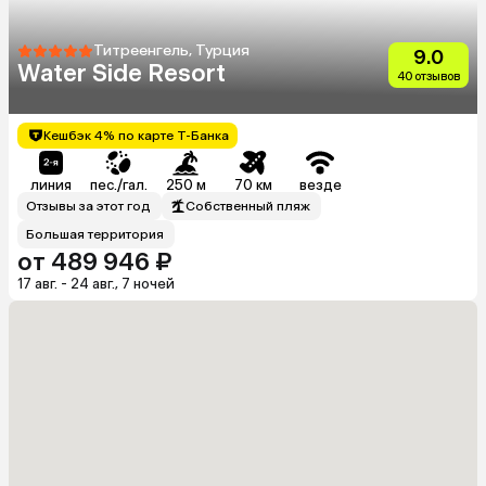
Титреенгель, Турция
9.0
Water Side Resort
40 отзывов
Кешбэк 4% по карте Т-Банка
линия
пес./гал.
250 м
70 км
везде
Отзывы за этот год
Собственный пляж
Большая территория
от 489 946 ₽
17 авг. - 24 авг., 7 ночей