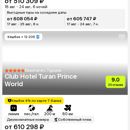
от 510 309 ₽
18 авг. - 24 авг., 6 ночей
Выгодные туры на соседние даты
от 608 054 ₽
от 605 747 ₽
17 авг. - 25 авг., 8 н.
17 авг. - 24 авг., 7 н.
Кешбэк
+ 12 205
Кизилагач, Турция
Club Hotel Turan Prince
9.0
World
24 отзыва
Кешбэк 4% по карте Т-Банка
линия
пес./гал.
200 м
80 км
Двухкомнатные номера
Собственный пляж
от 610 298 ₽