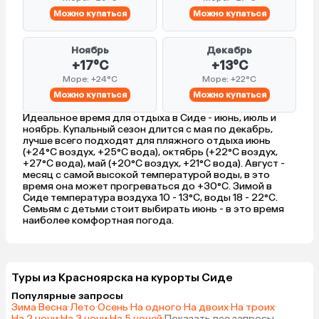
Можно купаться
Можно купаться
Ноябрь
Декабрь
+17°C
+13°C
Море: +24°C
Море: +22°C
Можно купаться
Можно купаться
Идеальное время для отдыха в Сиде - июнь, июль и
ноябрь. Купальный сезон длится с мая по декабрь,
лучше всего подходят для пляжного отдыха июнь
(+24°C воздух, +25°C вода), октябрь (+22°C воздух,
+27°C вода), май (+20°C воздух, +21°C вода). Август -
месяц с самой высокой температурой воды, в это
время она может прогреваться до +30°C. Зимой в
Сиде температура воздуха 10 - 13°C, воды 18 - 22°C.
Семьям с детьми стоит выбирать июнь - в это время
наиболее комфортная погода.
Туры из Красноярска на курорты Сиде
Популярные запросы
Зима
·
Весна
·
Лето
·
Осень
·
На одного
·
На двоих
·
На троих
·
На 2 ночи
·
На 3 ночи
·
На 5 ночей
·
Показать все запросы