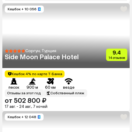
Кешбэк
+ 10 056
Соргун, Турция
9.4
Side Moon Palace Hotel
14 отзывов
Кешбэк 4% по карте Т-Банка
песок
900 м
60 км
везде
Отзывы за этот год
Собственный пляж
от 502 800 ₽
17 авг. - 24 авг., 7 ночей
Кешбэк
+ 12 048