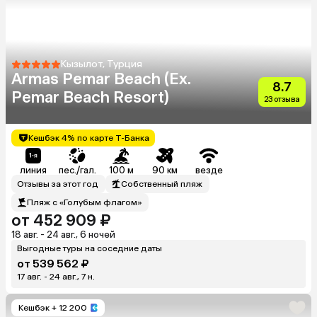
Кызылот, Турция
Armas Pemar Beach (Ex.
8.7
Pemar Beach Resort)
23 отзыва
Кешбэк 4% по карте Т-Банка
линия
пес./гал.
100 м
90 км
везде
Отзывы за этот год
Собственный пляж
Пляж с «Голубым флагом»
от 452 909 ₽
18 авг. - 24 авг., 6 ночей
Выгодные туры на соседние даты
от 539 562 ₽
17 авг. - 24 авг., 7 н.
Кешбэк
+ 12 200