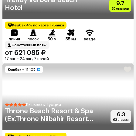
9.7
Hotel
35 отзывов
Кешбэк 4% по карте Т-Банка
линия
песок
50 м
55 км
везде
Собственный пляж
от 621 085 ₽
17 авг. - 24 авг., 7 ночей
Кешбэк
+ 11 105
Кызылот, Турция
Throne Beach Resort & Spa
6.3
(Ex.Throne Nilbahir Resort
63 отзыва
& Spa)