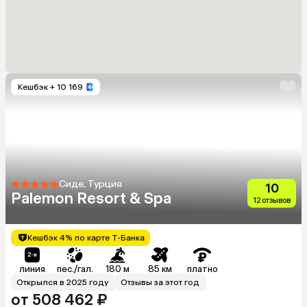
Кешбэк
+ 10 169
Сиде, Турция
10
Palemon Resort & Spa
12 отзывов
Кешбэк 4% по карте Т-Банка
линия
пес./гал.
180 м
85 км
платно
Открылся в 2025 году
Отзывы за этот год
от 508 462 ₽