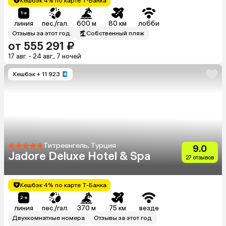
Кешбэк 4% по карте Т-Банка
линия
пес./гал.
600 м
80 км
лобби
Отзывы за этот год
Собственный пляж
от 555 291 ₽
17 авг. - 24 авг., 7 ночей
Кешбэк
+ 11 923
Титреенгель, Турция
9.0
Jadore Deluxe Hotel & Spa
27 отзывов
Кешбэк 4% по карте Т-Банка
линия
пес./гал.
370 м
75 км
везде
Двухкомнатные номера
Отзывы за этот год