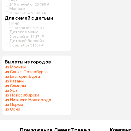
246 отелей от 25 799 ₽
Массаж
71 отелей от 26 410 ₽
Для семей с детьми
Няня
24 отеля от 26 410 ₽
Детское меню
6 отелей от 31 371 ₽
Детский бассейн
5 отелей от 31 167 ₽
Вылеты из городов
из Москвы
из Санкт-Петербурга
из Екатеринбурга
из Казани
из Самары
из Уфы
из Новосибирска
из Нижнего Новгорода
из Перми
из Сочи
Приложение Левел.Тревел
Компан