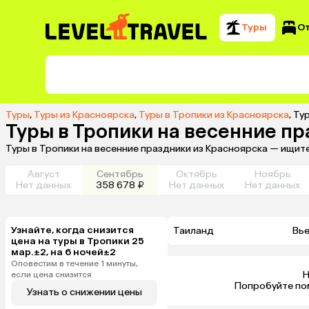
Туры
О
Туры
,
Туры из Красноярска
,
Туры в Тропики из Красноярска
,
Тур
Туры в Тропики на весенние п
Туры в Тропики на весенние праздники из Красноярска — ищит
Август
Сентябрь
Октябрь
Ноябрь
Нет данных
358 678 ₽
Нет данных
Нет данных
Узнайте, когда снизится
Таиланд
Вь
цена на туры в Тропики 25
мар.±2, на 6 ночей±2
Оповестим в течение 1 минуты,
Н
если цена снизится
 Попробуйте по
Узнать о снижении цены