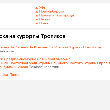
из Уфы
из Новосибирска
из Нижнего Новгорода
из Перми
из Сочи
ска на курорты Тропиков
 ночи
·
На 7 ночей
·
На 10 ночей
·
На 14 ночей
·
Туры на Новый год
·
 запросы
ии
·
Средиземноморье
·
Латинская Америка
·
а
·
Юго-Восточная Азия
·
Страны Ближнего Востока
·
Страны Европы
Индийский океан
·
Показать все типы
·
Шри-Ланка