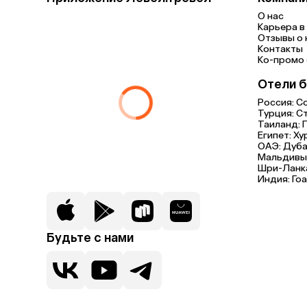
О нас
Карьера в 
Отзывы о 
Контакты
Ко-промо с
Отели б
Россия:
С
Турция:
С
Таиланд:
Египет:
Ху
ОАЭ:
Дуба
Мальдивы
Шри-Ланк
Индия:
Гоа
Будьте с нами