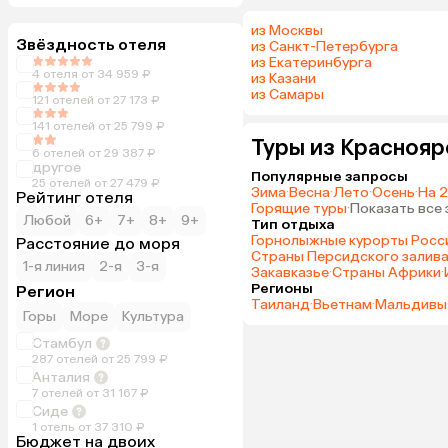
из Москвы
Звёздность отеля
из Санкт-Петербурга
из Екатеринбурга
4 отеля от 34 959 ₽
из Казани
из Самары
121 отелей от 27 173 ₽
141 отелей от 25 799 ₽
Туры из Краснояр
6 отелей от 29 387 ₽
другое
Популярные запросы
25 отелей от 27 479 ₽
Зима
·
Весна
·
Лето
·
Осень
·
На 2
Рейтинг отеля
Горящие туры
·
Показать все
Любой
6+
7+
8+
9+
Тип отдыха
Горнолыжные курорты Росс
Расстояние до моря
Страны Персидского залив
1-я линия
2-я
3-я
Закавказье
·
Страны Африки
·
Регионы
Регион
Таиланд
·
Вьетнам
·
Мальдивы
Горы
Море
Культура
Стамбул
287 отелей от 25 799 ₽
Анталия
7 отелей от 31 167 ₽
Сиде
1 отель от 37 310 ₽
Бюджет на двоих