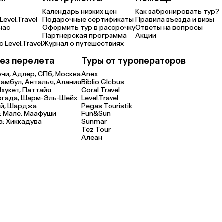
Календарь низких цен
Как забронировать тур?
Level.Travel
Подарочные сертификаты
Правила въезда и визы
нас
Оформить тур в рассрочку
Ответы на вопросы
Партнерская программа
Акции
 Level.Travel
Журнал о путешествиях
ез перелета
Туры от туроператоров
очи,
Адлер,
СПб,
Москва
Anex
тамбул,
Анталья,
Алания
Biblio Globus
Пхукет,
Паттайя
Coral Travel
ргада,
Шарм-Эль-Шейх
Level.Travel
й,
Шарджа
Pegas Touristik
:
Мале,
Маафуши
Fun&Sun
а:
Хиккадува
Sunmar
Tez Tour
Алеан