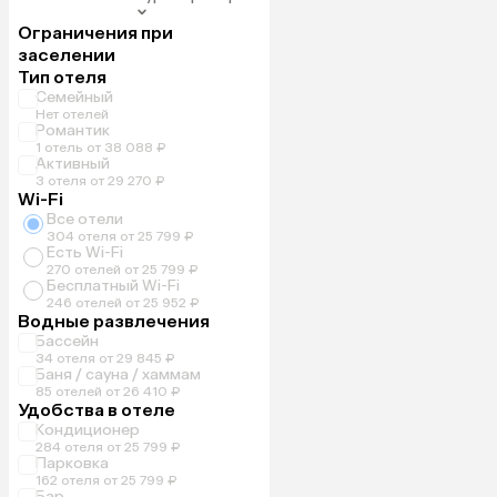
Ограничения при
заселении
Тип отеля
Семейный
Нет отелей
Романтик
1 отель от 38 088 ₽
Активный
3 отеля от 29 270 ₽
Wi-Fi
Все отели
304 отеля от 25 799 ₽
Есть Wi-Fi
270 отелей от 25 799 ₽
Бесплатный Wi-Fi
246 отелей от 25 952 ₽
Водные развлечения
Бассейн
34 отеля от 29 845 ₽
Баня / сауна / хаммам
85 отелей от 26 410 ₽
Удобства в отеле
Кондиционер
284 отеля от 25 799 ₽
Парковка
162 отеля от 25 799 ₽
Бар