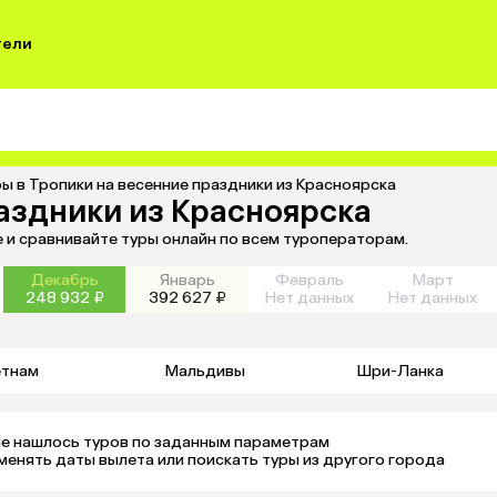
тели
ы в Тропики на весенние праздники из Красноярска
раздники из Красноярска
е и сравнивайте туры онлайн по всем туроператорам.
Декабрь
Январь
Февраль
Март
248 932 ₽
392 627 ₽
Нет данных
Нет данных
етнам
Мальдивы
Шри-Ланка
е нашлось туров по заданным параметрам 

менять даты вылета или поискать туры из другого города