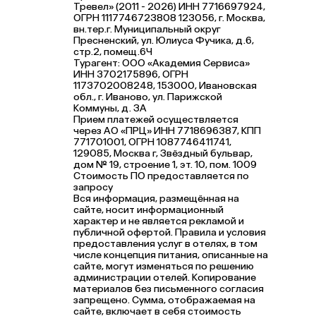
Тревел» (2011 - 2026) ИНН 7716697924,
ОГРН 1117746723808 123056, г. Москва,
вн.тер.г. Муниципальный округ
Пресненский, ул. Юлиуса Фучика, д.6,
стр.2, помещ.6Ч
Турагент: ООО «Академия Сервиса»
ИНН 3702175896, ОГРН
1173702008248, 153000, Ивановская
обл., г. Иваново, ул. Парижской
Коммуны, д. ЗА
Прием платежей осуществляется
через АО «ПРЦ» ИНН 7718696387, КПП
771701001, ОГРН 1087746411741,
129085, Москва г, Звёздный бульвар,
дом № 19, строение 1, эт. 10, пом. 1009
Стоимость ПО предоставляется по
запросу
Вся информация, размещённая на
сайте, носит информационный
характер и не является рекламой и
публичной офертой. Правила и условия
предоставления услуг в отелях, в том
числе концепция питания, описанные на
сайте, могут изменяться по решению
администрации отелей. Копирование
материалов без письменного согласия
запрещено. Сумма, отображаемая на
сайте, включает в себя стоимость