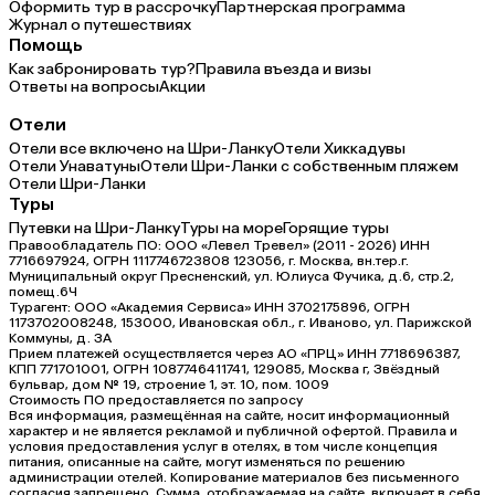
Оформить тур в рассрочку
Партнерская программа
Журнал о путешествиях
Помощь
Как забронировать тур?
Правила въезда и визы
Ответы на вопросы
Акции
Отели
Отели все включено на Шри-Ланку
Отели Хиккадувы
Отели Унаватуны
Отели Шри-Ланки с собственным пляжем
Отели Шри-Ланки
Туры
Путевки на Шри-Ланку
Туры на море
Горящие туры
Правообладатель ПО: ООО «Левел Тревел» (2011 - 2026) ИНН
7716697924, ОГРН 1117746723808 123056, г. Москва, вн.тер.г.
Муниципальный округ Пресненский, ул. Юлиуса Фучика, д.6, стр.2,
помещ.6Ч
Турагент: ООО «Академия Сервиса» ИНН 3702175896, ОГРН
1173702008248, 153000, Ивановская обл., г. Иваново, ул. Парижской
Коммуны, д. ЗА
Прием платежей осуществляется через АО «ПРЦ» ИНН 7718696387,
КПП 771701001, ОГРН 1087746411741, 129085, Москва г, Звёздный
бульвар, дом № 19, строение 1, эт. 10, пом. 1009
Стоимость ПО предоставляется по запросу
Вся информация, размещённая на сайте, носит информационный
характер и не является рекламой и публичной офертой. Правила и
условия предоставления услуг в отелях, в том числе концепция
питания, описанные на сайте, могут изменяться по решению
администрации отелей. Копирование материалов без письменного
согласия запрещено. Сумма, отображаемая на сайте, включает в себя