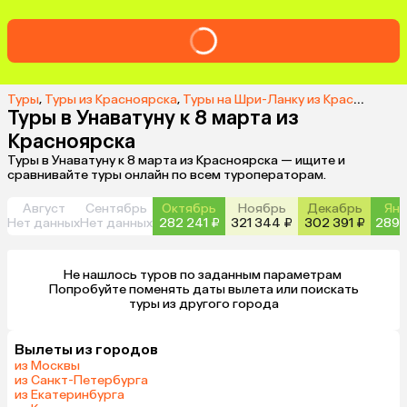
Туры
,
Туры из Красноярска
,
Туры на Шри-Ланку из Красноярска
Туры в Унаватуну к 8 марта из
Красноярска
Туры в Унаватуну к 8 марта из Красноярска — ищите и
сравнивайте туры онлайн по всем туроператорам.
Август
Сентябрь
Октябрь
Ноябрь
Декабрь
Янв
Нет данных
Нет данных
282 241 ₽
321 344 ₽
302 391 ₽
289 
Не нашлось туров по заданным параметрам 

 Попробуйте поменять даты вылета или поискать 
туры из другого города
Вылеты из городов
из Москвы
из Санкт-Петербурга
из Екатеринбурга