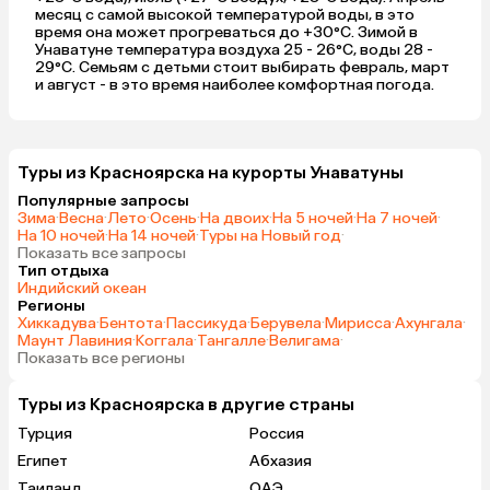
месяц с самой высокой температурой воды, в это
время она может прогреваться до +30°C. Зимой в
Унаватуне температура воздуха 25 - 26°C, воды 28 -
29°C. Семьям с детьми стоит выбирать февраль, март
и август - в это время наиболее комфортная погода.
Туры из Красноярска на курорты Унаватуны
Популярные запросы
Зима
·
Весна
·
Лето
·
Осень
·
На двоих
·
На 5 ночей
·
На 7 ночей
·
На 10 ночей
·
На 14 ночей
·
Туры на Новый год
·
Показать все запросы
Тип отдыха
Индийский океан
Регионы
Хиккадува
·
Бентота
·
Пассикуда
·
Берувела
·
Мирисса
·
Ахунгала
·
Маунт Лавиния
·
Коггала
·
Тангалле
·
Велигама
·
Показать все регионы
Туры из Красноярска в другие страны
Турция
Россия
Египет
Абхазия
Таиланд
ОАЭ