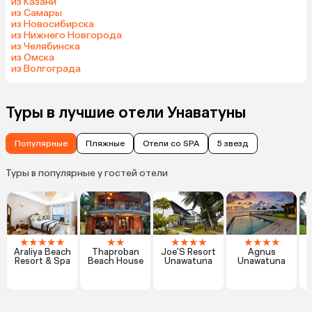
из Казани
из Самары
из Новосибирска
из Нижнего Новгорода
из Челябинска
из Омска
из Волгограда
Туры в лучшие отели Унаватуны
Популярные
Пляжные
Отели со SPA
5 звезд
Туры в популярные у гостей отели
★
★
★
★
★
★
★
★
★
★
★
★
★
★
★
Araliya Beach
Thaproban
Joe’S Resort
Agnus
Resort & Spa
Beach House
Unawatuna
Unawatuna