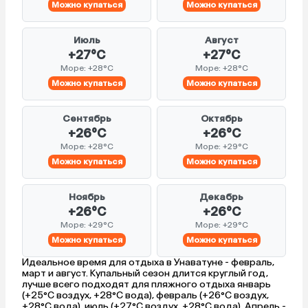
Можно купаться
Можно купаться
Июль
Август
+27°C
+27°C
Море: +28°C
Море: +28°C
Можно купаться
Можно купаться
Сентябрь
Октябрь
+26°C
+26°C
Море: +28°C
Море: +29°C
Можно купаться
Можно купаться
Ноябрь
Декабрь
+26°C
+26°C
Море: +29°C
Море: +29°C
Можно купаться
Можно купаться
Идеальное время для отдыха в Унаватуне - февраль,
март и август. Купальный сезон длится круглый год,
лучше всего подходят для пляжного отдыха январь
(+25°C воздух, +28°C вода), февраль (+26°C воздух,
+28°C вода), июль (+27°C воздух, +28°C вода). Апрель -