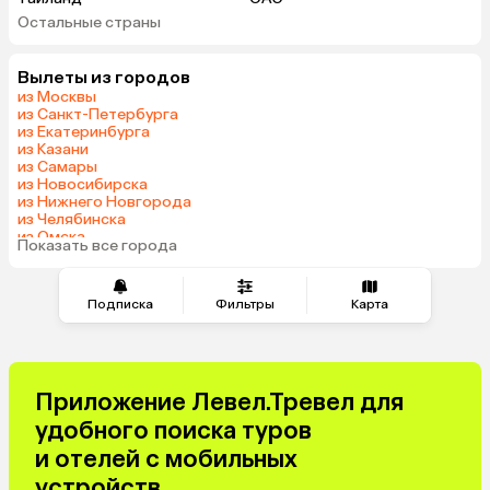
Остальные страны
Вьетнам
Мальдивы
Шри-Ланка
Гонконг
Вылеты из городов
из Москвы
из Санкт-Петербурга
из Екатеринбурга
из Казани
из Самары
из Новосибирска
из Нижнего Новгорода
из Челябинска
из Омска
Показать все города
из Волгограда
Подписка
Фильтры
Карта
Приложение Левел.Тревел для
удобного поиска туров
и отелей с мобильных
устройств