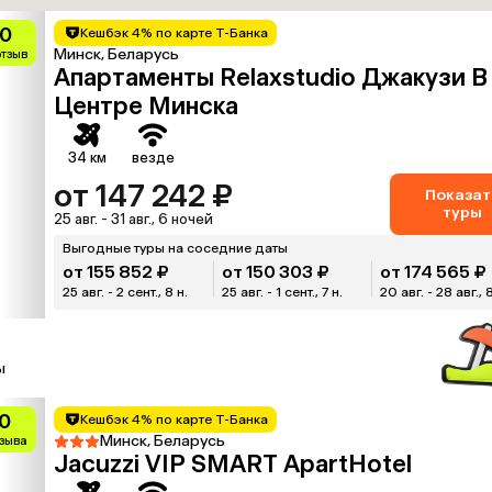
10
Кешбэк 4% по карте Т-Банка
Минск, Беларусь
отзыв
Апартаменты Relaxstudio Джакузи В
Центре Минска
34 км
везде
от 147 242 ₽
Показат
туры
25 авг. - 31 авг., 6 ночей
Выгодные туры на соседние даты
от 155 852 ₽
от 150 303 ₽
от 174 565 ₽
25 авг. - 2 сент., 8 н.
25 авг. - 1 сент., 7 н.
20 авг. - 28 авг., 
ы
0
Кешбэк 4% по карте Т-Банка
Минск, Беларусь
тзыва
Jacuzzi VIP SMART ApartHotel