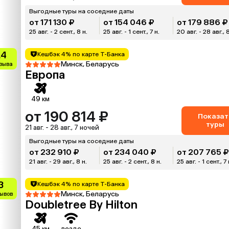
Выгодные туры на соседние даты
от 171 130 ₽
от 154 046 ₽
от 179 886 ₽
25 авг. - 2 сент., 8 н.
25 авг. - 1 сент., 7 н.
20 авг. - 28 авг., 
.4
Кешбэк 4% по карте Т-Банка
Минск, Беларусь
тзыва
Европа
49 км
от 190 814 ₽
Показат
туры
21 авг. - 28 авг., 7 ночей
Выгодные туры на соседние даты
от 232 910 ₽
от 234 040 ₽
от 207 765 
21 авг. - 29 авг., 8 н.
25 авг. - 2 сент., 8 н.
25 авг. - 1 сент., 7 
3
Кешбэк 4% по карте Т-Банка
Минск, Беларусь
зывов
Doubletree By Hilton
45 км
везде