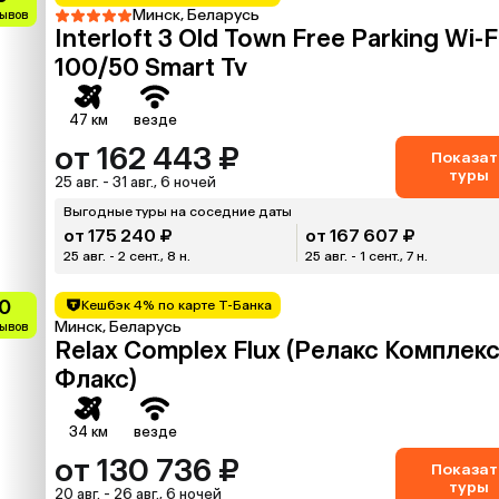
Минск, Беларусь
зывов
Interloft 3 Old Town Free Parking Wi-F
100/50 Smart Tv
47 км
везде
от 162 443 ₽
Показат
туры
25 авг. - 31 авг., 6 ночей
Выгодные туры на соседние даты
от 175 240 ₽
от 167 607 ₽
25 авг. - 2 сент., 8 н.
25 авг. - 1 сент., 7 н.
0
Кешбэк 4% по карте Т-Банка
Минск, Беларусь
зывов
Relax Complex Flux (Релакс Комплек
Флакс)
34 км
везде
от 130 736 ₽
Показат
туры
20 авг. - 26 авг., 6 ночей