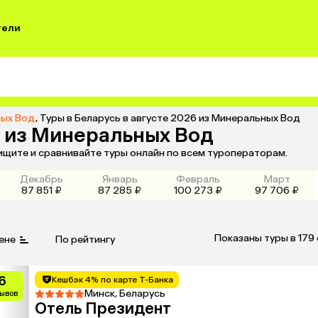
тели
ных Вод
,
Туры в Беларусь в августе 2026 из Минеральных Вод
6 из Минеральных Вод
 ищите и сравнивайте туры онлайн по всем туроператорам.
Декабрь
Январь
Февраль
Март
87 851 ₽
87 285 ₽
100 273 ₽
97 706 ₽
Показаны туры в 179
ене
По рейтингу
6
Кешбэк 4% по карте Т-Банка
Минск, Беларусь
зывов
Отель Президент