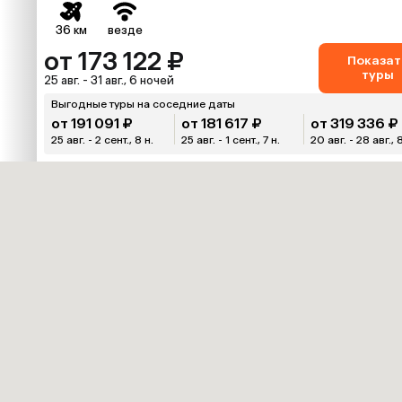
36 км
везде
от 173 122 ₽
Показат
туры
25 авг. - 31 авг., 6 ночей
Выгодные туры на соседние даты
от 191 091 ₽
от 181 617 ₽
от 319 336 ₽
25 авг. - 2 сент., 8 н.
25 авг. - 1 сент., 7 н.
20 авг. - 28 авг., 