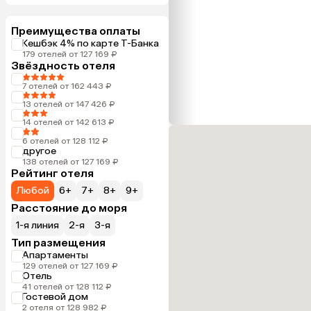
Преимущества оплаты
Кешбэк 4% по карте Т-Банка
179 отелей от 127 169 ₽
Звёздность отеля
7 отелей от 162 443 ₽
13 отелей от 147 426 ₽
14 отелей от 142 613 ₽
6 отелей от 128 112 ₽
другое
138 отелей от 127 169 ₽
Рейтинг отеля
Любой
6+
7+
8+
9+
Расстояние до моря
1-я линия
2-я
3-я
Тип размещения
Апартаменты
129 отелей от 127 169 ₽
Отель
41 отелей от 128 112 ₽
Гостевой дом
2 отеля от 128 982 ₽