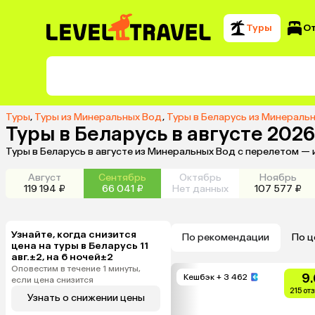
Туры
О
Туры
,
Туры из Минеральных Вод
,
Туры в Беларусь из Минераль
Туры в Беларусь в августе 202
Туры в Беларусь в августе из Минеральных Вод с перелетом —
Август
Сентябрь
Октябрь
Ноябрь
119 194 ₽
66 041 ₽
Нет данных
107 577 ₽
Узнайте, когда снизится
По рекомендации
По ц
цена на туры в Беларусь 11
авг.±2, на 6 ночей±2
Оповестим в течение 1 минуты,
9.
Кешбэк
+ 3 462
если цена снизится
215 от
Узнать о снижении цены