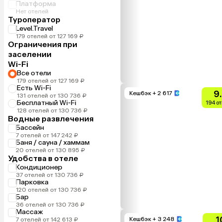
Платформа
Нет отелей
Туроператор
Level.Travel
179 отелей от 127 169 ₽
Ограничения при
заселении
Wi-Fi
Все отели
179 отелей от 127 169 ₽
Есть Wi-Fi
9
Кешбэк
+ 2 617
131 отелей от 130 736 ₽
Бесплатный Wi-Fi
194 о
128 отелей от 130 736 ₽
Водные развлечения
Бассейн
7 отелей от 147 242 ₽
Баня / сауна / хаммам
20 отелей от 130 895 ₽
Удобства в отеле
Кондиционер
37 отелей от 130 736 ₽
Парковка
120 отелей от 130 736 ₽
Бар
36 отелей от 130 736 ₽
Массаж
1
Кешбэк
+ 3 248
7 отелей от 142 613 ₽