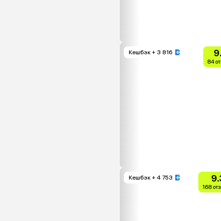
9
Кешбэк
+ 3 816
84 о
9.
Кешбэк
+ 4 753
168 от