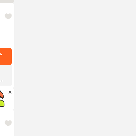
ь
8 н.