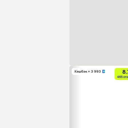
8.
Кешбэк
+ 3 993
465 от