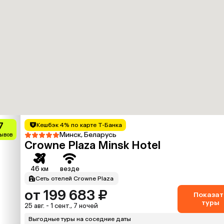
7
Кешбэк 4% по карте Т-Банка
Минск, Беларусь
зывов
Crowne Plaza Minsk Hotel
46 км
везде
Сеть отелей Crowne Plaza
от 199 683 ₽
Показат
туры
25 авг. - 1 сент., 7 ночей
Выгодные туры на соседние даты