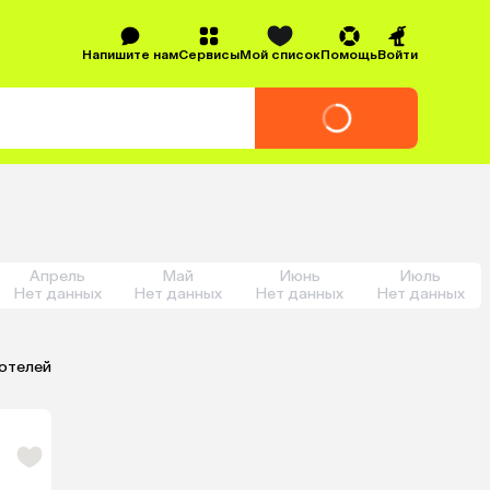
Напишите нам
Сервисы
Мой список
Помощь
Войти
Апрель
Май
Июнь
Июль
Нет данных
Нет данных
Нет данных
Нет данных
 отелей