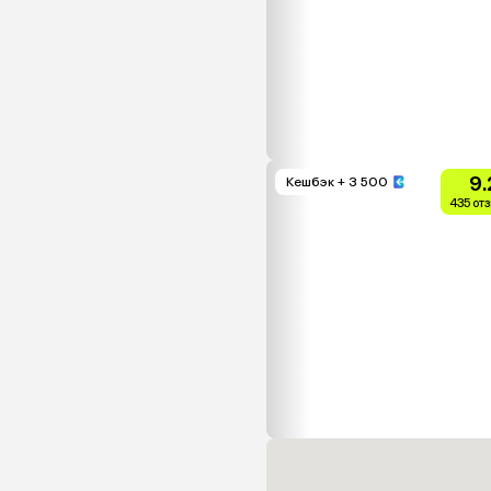
9.
Кешбэк
+ 3 500
435 от