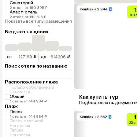
Санаторий
2 отеля от 190 395 ₽
Кешбэк
+ 2 944
Апарт-отель
181 
2 отеля от 142 613 ₽
Показать все типы размещения
Бюджет на двоих
от
₽
до
₽
Поиск отеля по названию
Расположение пляжа
Только собственный
Нет отелей
Как купить тур
Общий
1 отель от 144 984 ₽
Подбор, оплата, документ
Пляж
Песок
1
1 отель от 144 984 ₽
Кешбэк
+ 2 852
Песок с галькой
23 о
Нет отелей
Галька
Нет отелей