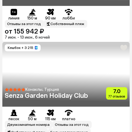
линия
150 м
90 км
лобби
Отзывы за этот год
Собственный пляж
от 155 942 ₽
7 июн. - 13 июн., 6 ночей
Кешбэк
+ 3 215
Конаклы, Турция
7.0
Senza Garden Holiday Club
77 отзывов
песок
50 м
115 км
платно
Двухкомнатные номера
Отзывы за этот год