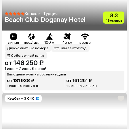
Конаклы, Турция
8.3
Beach Club Doganay Hotel
49 отзывов
линия
пес./гал.
100 м
45 км
везде
Двухкомнатные номера
Отзывы за этот год
Собственный пляж
от 148 250 ₽
1 июн. - 7 июн., 6 ночей
Выгодные туры на соседние даты
от 181 938 ₽
от 161 251 ₽
1 июн. - 9 июн., 8 н.
1 июн. - 8 июн., 7 н.
Кешбэк
+ 3 040