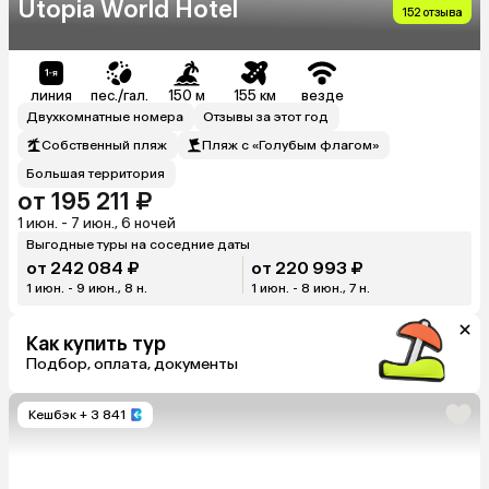
Utopia World Hotel
152 отзыва
линия
пес./гал.
150 м
155 км
везде
Двухкомнатные номера
Отзывы за этот год
Собственный пляж
Пляж с «Голубым флагом»
Большая территория
от 195 211 ₽
1 июн. - 7 июн., 6 ночей
Выгодные туры на соседние даты
от 242 084 ₽
от 220 993 ₽
1 июн. - 9 июн., 8 н.
1 июн. - 8 июн., 7 н.
Как купить тур
Подбор, оплата, документы
Кешбэк
+ 3 841