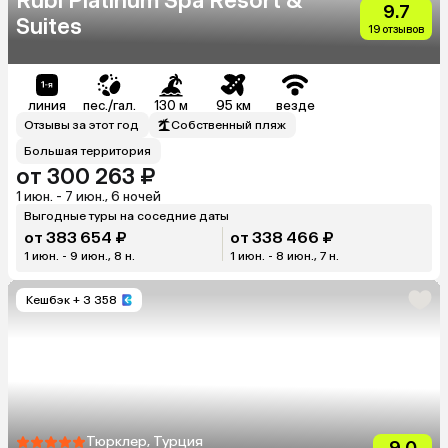
Rubi Platinum Spa Resort &
9.7
Suites
19 отзывов
линия
пес./гал.
130 м
95 км
везде
Отзывы за этот год
Собственный пляж
Большая территория
от 300 263 ₽
1 июн. - 7 июн., 6 ночей
Выгодные туры на соседние даты
от 383 654 ₽
от 338 466 ₽
1 июн. - 9 июн., 8 н.
1 июн. - 8 июн., 7 н.
Кешбэк
+ 3 358
Тюрклер, Турция
9.0