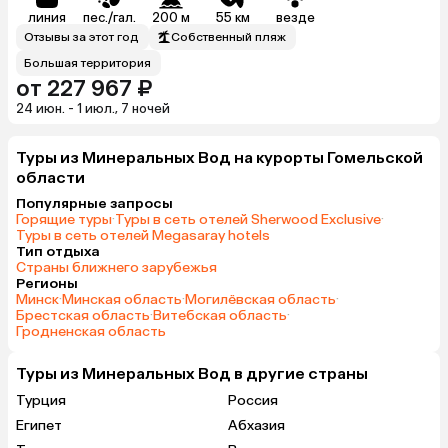
линия
пес./гал.
200 м
55 км
везде
Отзывы за этот год
Собственный пляж
Большая территория
от 227 967 ₽
24 июн. - 1 июл., 7 ночей
Туры из Минеральных Вод на курорты Гомельской
области
Популярные запросы
Горящие туры
·
Туры в сеть отелей Sherwood Exclusive
·
Туры в сеть отелей Megasaray hotels
Тип отдыха
Страны ближнего зарубежья
Регионы
Минск
·
Минская область
·
Могилёвская область
·
Брестская область
·
Витебская область
·
Гродненская область
Туры из Минеральных Вод в другие страны
Турция
Россия
Египет
Абхазия