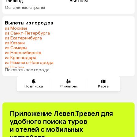
Таиланд
Вьетнам
Остальные страны
ОАЭ
Мальдивы
Грузия
Армения
Вылеты из городов
Беларусь
Казахстан
из Москвы
Шри-Ланка
Узбекистан
из Санкт-Петербурга
из Екатеринбурга
Азербайджан
Сербия
из Казани
Катар
Киргизия
из Самары
из Новосибирска
Оман
Гонконг
из Краснодара
Саудовская Аравия
Куба
из Нижнего Новгорода
из Перми
Таджикистан
Венгрия
Показать все города
из Сочи
Подписка
Фильтры
Карта
Приложение Левел.Тревел для
удобного поиска туров
и отелей с мобильных