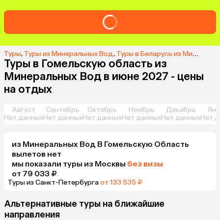
Туры
,
Туры из Минеральных Вод
,
Туры в Беларусь из Минеральных Вод
Туры в Гомельскую область из
Минеральных Вод в июне 2027 - цены
на отдых
Август
Сентябрь
Октябрь
Ноябрь
Декабрь
Янв
Нет данных
Нет данных
Нет данных
Нет данных
Нет данных
Нет д
из
Минеральных Вод
В Гомельскую Область
вылетов нет
мы показали туры
из
Москвы
без визы
от 79 033 ₽
Туры из Санкт-Петербурга
от 133 535 ₽
Альтернативные туры на ближайшие
направления