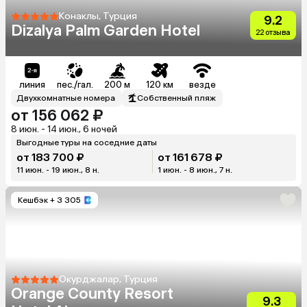
Конаклы, Турция
9.2
Dizalya Palm Garden Hotel
22 отзыва
линия
пес./гал.
200 м
120 км
везде
Двухкомнатные номера
Собственный пляж
от 156 062 ₽
8 июн. - 14 июн., 6 ночей
Выгодные туры на соседние даты
от 183 700 ₽
от 161 678 ₽
11 июн. - 19 июн., 8 н.
1 июн. - 8 июн., 7 н.
Кешбэк
+ 3 305
Окурджалар, Турция
Orange County Resort
9.3