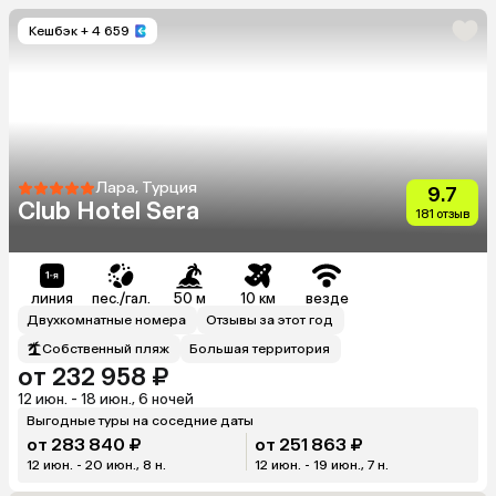
Кешбэк
+ 4 659
Лара, Турция
9.7
Club Hotel Sera
181 отзыв
линия
пес./гал.
50 м
10 км
везде
Двухкомнатные номера
Отзывы за этот год
Собственный пляж
Большая территория
от 232 958 ₽
12 июн. - 18 июн., 6 ночей
Выгодные туры на соседние даты
от 283 840 ₽
от 251 863 ₽
12 июн. - 20 июн., 8 н.
12 июн. - 19 июн., 7 н.