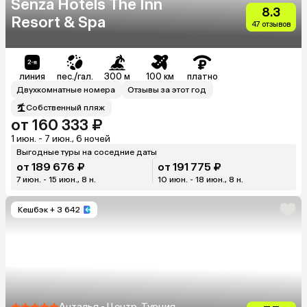
Senza Hotels The Inn
8.3
Resort & Spa
47 отзывов
линия
пес./гал.
300 м
100 км
платно
Двухкомнатные номера
Отзывы за этот год
Собственный пляж
от 160 333 ₽
1 июн. - 7 июн., 6 ночей
Выгодные туры на соседние даты
от 189 676 ₽
от 191 775 ₽
7 июн. - 15 июн., 8 н.
10 июн. - 18 июн., 8 н.
Кешбэк
+ 3 642
Анталья - Центр, Турция