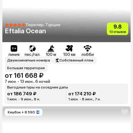
Тюрклер, Турция
9.8
Eftalia Ocean
10 отзывов
линия
пес./гал.
100 м
100 км
лобби
Двухкомнатные номера
Собственный пляж
Большая территория
от 161 668 ₽
7 июн. - 13 июн., 6 ночей
Выгодные туры на соседние даты
от 186 749 ₽
от 174 210 ₽
1 июн. - 9 июн., 8 н.
1 июн. - 8 июн., 7 н.
Кешбэк
+ 8 590