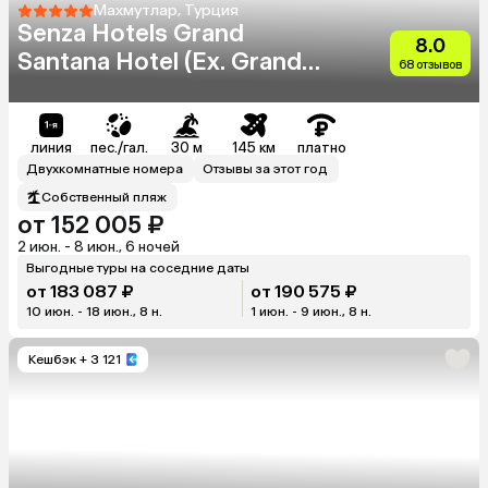
Махмутлар, Турция
Senza Hotels Grand
8.0
Santana Hotel (Ex. Grand
68 отзывов
Santana)
линия
пес./гал.
30 м
145 км
платно
Двухкомнатные номера
Отзывы за этот год
Собственный пляж
от 152 005 ₽
2 июн. - 8 июн., 6 ночей
Выгодные туры на соседние даты
от 183 087 ₽
от 190 575 ₽
10 июн. - 18 июн., 8 н.
1 июн. - 9 июн., 8 н.
Кешбэк
+ 3 121