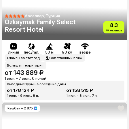
Авсаллар, Турция
Ozkaymak Family Select
8.3
Resort Hotel
47 отзывов
линия
пес./гал.
30 м
90 км
везде
Отзывы за этот год
Собственный пляж
Большая территория
от 143 889 ₽
1 июн. - 7 июн., 6 ночей
Выгодные туры на соседние даты
от 178 124 ₽
от 158 515 ₽
1 июн. - 9 июн., 8 н.
1 июн. - 8 июн., 7 н.
Кешбэк
+ 2 875