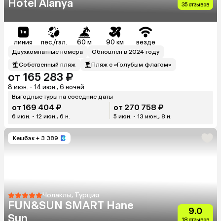
Hotel Alanya
35 отзывов
линия
пес./гал.
60 м
90 км
везде
Двухкомнатные номера
Обновлен в 2024 году
Собственный пляж
Пляж с «Голубым флагом»
от 165 283 ₽
8 июн. - 14 июн., 6 ночей
Выгодные туры на соседние даты
от 169 404 ₽
от 270 758 ₽
6 июн. - 12 июн., 6 н.
5 июн. - 13 июн., 8 н.
Кешбэк
+ 3 389
Чолаклы, Турция
FUN&SUN SMART Hane
9.0
Sun
18 отзывов