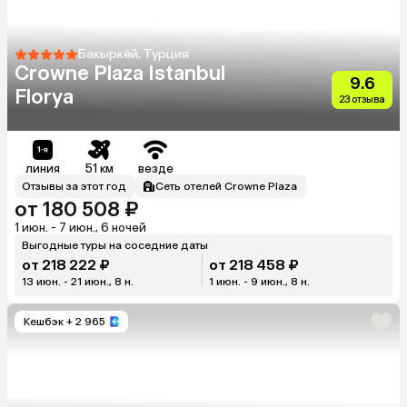
Бакыркёй, Турция
Crowne Plaza Istanbul
9.6
Florya
23 отзыва
линия
51 км
везде
Отзывы за этот год
Сеть отелей Crowne Plaza
от 180 508 ₽
1 июн. - 7 июн., 6 ночей
Выгодные туры на соседние даты
от 218 222 ₽
от 218 458 ₽
13 июн. - 21 июн., 8 н.
1 июн. - 9 июн., 8 н.
Кешбэк
+ 2 965