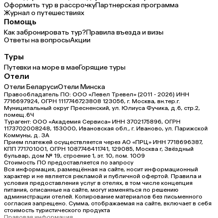
Оформить тур в рассрочку
Партнерская программа
Журнал о путешествиях
Помощь
Как забронировать тур?
Правила въезда и визы
Ответы на вопросы
Акции
Туры
Путевки на море в мае
Горящие туры
Отели
Отели Беларуси
Отели Минска
Правообладатель ПО: ООО «Левел Тревел» (2011 - 2026) ИНН
7716697924, ОГРН 1117746723808 123056, г. Москва, вн.тер.г.
Муниципальный округ Пресненский, ул. Юлиуса Фучика, д.6, стр.2,
помещ.6Ч
Турагент: ООО «Академия Сервиса» ИНН 3702175896, ОГРН
1173702008248, 153000, Ивановская обл., г. Иваново, ул. Парижской
Коммуны, д. ЗА
Прием платежей осуществляется через АО «ПРЦ» ИНН 7718696387,
КПП 771701001, ОГРН 1087746411741, 129085, Москва г, Звёздный
бульвар, дом № 19, строение 1, эт. 10, пом. 1009
Стоимость ПО предоставляется по запросу
Вся информация, размещённая на сайте, носит информационный
характер и не является рекламой и публичной офертой. Правила и
условия предоставления услуг в отелях, в том числе концепция
питания, описанные на сайте, могут изменяться по решению
администрации отелей. Копирование материалов без письменного
согласия запрещено. Сумма, отображаемая на сайте, включает в себя
стоимость туристического продукта
Правовая информация