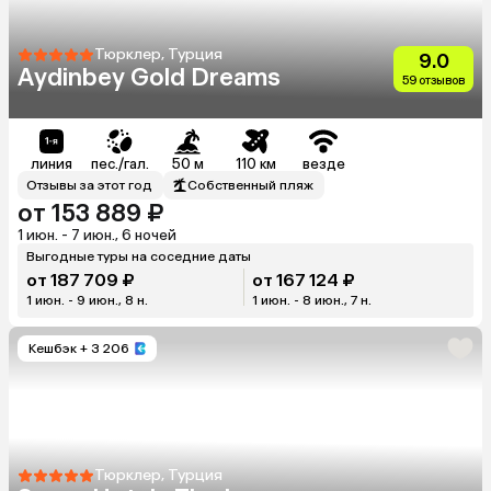
Тюрклер, Турция
9.0
Aydinbey Gold Dreams
59 отзывов
линия
пес./гал.
50 м
110 км
везде
Отзывы за этот год
Собственный пляж
от 153 889 ₽
1 июн. - 7 июн., 6 ночей
Выгодные туры на соседние даты
от 187 709 ₽
от 167 124 ₽
1 июн. - 9 июн., 8 н.
1 июн. - 8 июн., 7 н.
Кешбэк
+ 3 206
Тюрклер, Турция