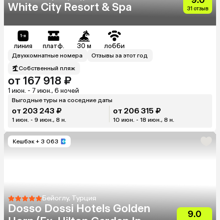
White City Resort & Spa
31 отзыв
линия
платф.
30 м
лобби
Двухкомнатные номера
Отзывы за этот год
Собственный пляж
от 167 918 ₽
1 июн. - 7 июн., 6 ночей
Выгодные туры на соседние даты
от 203 243 ₽
от 206 315 ₽
1 июн. - 9 июн., 8 н.
10 июн. - 18 июн., 8 н.
Кешбэк
+ 3 063
Бейоглу, Турция
Dosso Dossi Hotels Golden
9.0