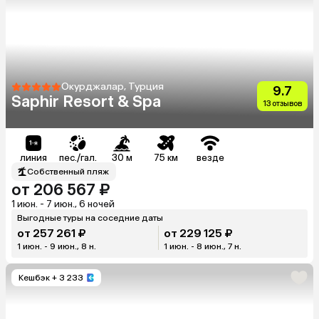
Окурджалар, Турция
9.7
Saphir Resort & Spa
13 отзывов
линия
пес./гал.
30 м
75 км
везде
Собственный пляж
от 206 567 ₽
1 июн. - 7 июн., 6 ночей
Выгодные туры на соседние даты
от 257 261 ₽
от 229 125 ₽
1 июн. - 9 июн., 8 н.
1 июн. - 8 июн., 7 н.
Кешбэк
+ 3 233