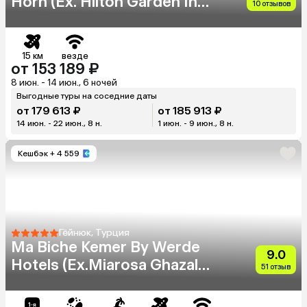
Horn (Eх. Hilton Garden Inn
10 отзывов
Golden Horn)
15 км
везде
от 153 189 ₽
8 июн. - 14 июн., 6 ночей
Выгодные туры на соседние даты
от 179 613 ₽
от 185 913 ₽
14 июн. - 22 июн., 8 н.
1 июн. - 9 июн., 8 н.
Кешбэк
+ 4 559
Гёйнюк, Турция
Ma Biche Kemer By Werde
9.0
Hotels (Ex.Miarosa Ghazal
51 отзыв
Resort)