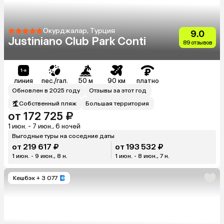
Окурджалар, Турция
9.0
Justiniano Club Park Conti
89 отзывов
линия
пес./гал.
50 м
90 км
платно
Обновлен в 2025 году
Отзывы за этот год
Собственный пляж
Большая территория
от 172 725 ₽
1 июн. - 7 июн., 6 ночей
Выгодные туры на соседние даты
от 219 617 ₽
от 193 532 ₽
1 июн. - 9 июн., 8 н.
1 июн. - 8 июн., 7 н.
Кешбэк
+ 3 077