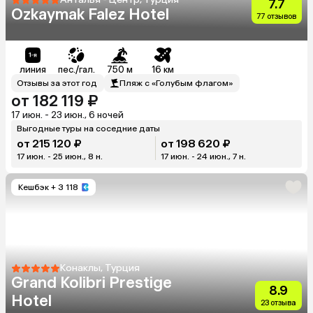
7.7
Ozkaymak Falez Hotel
77 отзывов
линия
пес./гал.
750 м
16 км
Отзывы за этот год
Пляж с «Голубым флагом»
от 182 119 ₽
17 июн. - 23 июн., 6 ночей
Выгодные туры на соседние даты
от 215 120 ₽
от 198 620 ₽
17 июн. - 25 июн., 8 н.
17 июн. - 24 июн., 7 н.
Кешбэк
+ 3 118
Конаклы, Турция
Grand Kolibri Prestige
8.9
Hotel
23 отзыва