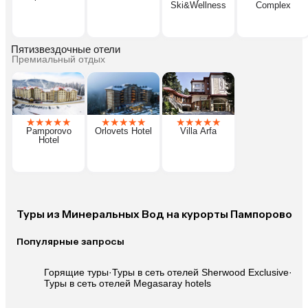
Ski&Wellness
Complex
Пятизвездочные отели
Премиальный отдых
★
★
★
★
★
★
★
★
★
★
★
★
★
★
★
Pamporovo
Orlovets Hotel
Villa Arfa
Hotel
Туры из Минеральных Вод на курорты Пампорово
Популярные запросы
Горящие туры
·
Туры в сеть отелей Sherwood Exclusive
·
Туры в сеть отелей Megasaray hotels