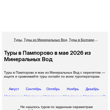
Туры
,
Туры из Минеральных Вод
,
Туры в Болгарию из Минеральных Вод
Туры в Пампорово в мае 2026 из
Минеральных Вод
Туры в Пампорово в мае из Минеральных Вод с перелетом —
ищите и сравнивайте туры онлайн по всем туроператорам.
Август
Сентябрь
Октябрь
Ноябрь
Декабрь
Ян
Нет данных
Нет данных
Нет данных
Нет данных
Нет данных
Нет
Не нашлось туров по заданным параметрам 
