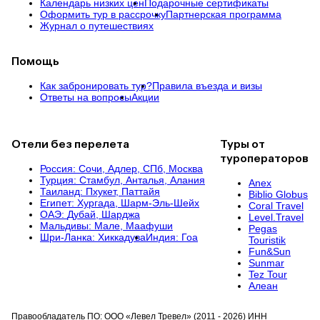
Календарь низких цен
Подарочные сертификаты
Оформить тур в рассрочку
Партнерская программа
Журнал о путешествиях
Помощь
Как забронировать тур?
Правила въезда и визы
Ответы на вопросы
Акции
Отели без перелета
Туры от
туроператоров
Россия:
Сочи,
Адлер,
СПб,
Москва
Турция:
Стамбул,
Анталья,
Алания
Anex
Таиланд:
Пхукет,
Паттайя
Biblio Globus
Египет:
Хургада,
Шарм-Эль-Шейх
Coral Travel
ОАЭ:
Дубай,
Шарджа
Level.Travel
Мальдивы:
Мале,
Маафуши
Pegas
Шри-Ланка:
Хиккадува
Индия:
Гоа
Touristik
Fun&Sun
Sunmar
Tez Tour
Алеан
Правообладатель ПО: ООО «Левел Тревел» (2011 - 2026) ИНН