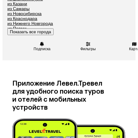
из Казани
Катар
Киргизия
из Самары
из Новосибирска
Оман
Гонконг
из Краснодара
Саудовская Аравия
Куба
из Нижнего Новгорода
из Перми
Таджикистан
Венгрия
Показать все города
из Челябинска
Подписка
Фильтры
Карт
Приложение Левел.Тревел
для удобного поиска туров
и отелей с мобильных
устройств