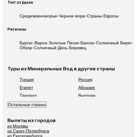
Тип отдыха
Средиземноморье
·
Черное море
·
Страны Европы
Регионы
Бургас
·
Варна
·
Золотые Пески
·
Банско
·
Солнечный Берег
·
Обзор
·
Солнечный День
·
Боровец
Туры из Минеральных Вод в другие страны
Турция
Россия
Египет
Абхазия
Таиланд
Вьетнам
ОАЭ
Мальдивы
Остальные страны
Грузия
Армения
Беларусь
Казахстан
Вылеты из городов
из Москвы
Шри-Ланка
Узбекистан
из Санкт-Петербурга
Азербайджан
Сербия
из Екатеринбурга