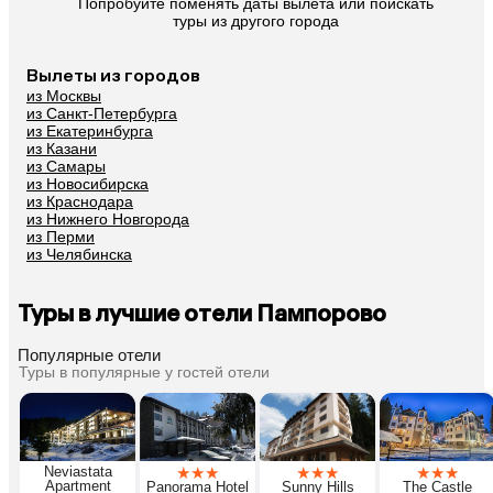
 Попробуйте поменять даты вылета или поискать 
туры из другого города
Вылеты из городов
из Москвы
из Санкт-Петербурга
из Екатеринбурга
из Казани
из Самары
из Новосибирска
из Краснодара
из Нижнего Новгорода
из Перми
из Челябинска
Туры в лучшие отели Пампорово
Популярные отели
Туры в популярные у гостей отели
Neviastata
★
★
★
★
★
★
★
★
★
Apartment
Panorama Hotel
Sunny Hills
The Castle