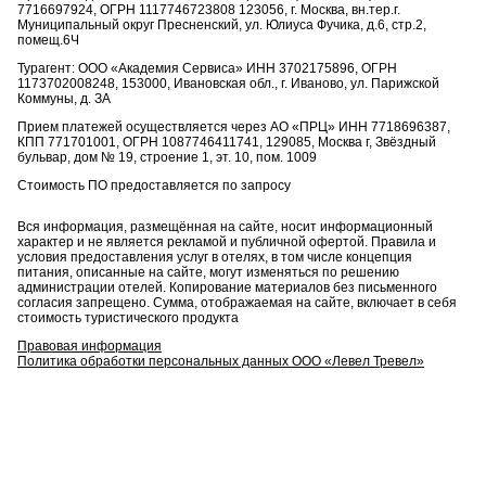
7716697924, ОГРН 1117746723808 123056, г. Москва, вн.тер.г.
Муниципальный округ Пресненский, ул. Юлиуса Фучика, д.6, стр.2,
помещ.6Ч
Турагент: ООО «Академия Сервиса» ИНН 3702175896, ОГРН
1173702008248, 153000, Ивановская обл., г. Иваново, ул. Парижской
Коммуны, д. ЗА
Прием платежей осуществляется через АО «ПРЦ» ИНН 7718696387,
КПП 771701001, ОГРН 1087746411741, 129085, Москва г, Звёздный
бульвар, дом № 19, строение 1, эт. 10, пом. 1009
Стоимость ПО предоставляется по запросу
Вся информация, размещённая на сайте, носит информационный
характер и не является рекламой и публичной офертой. Правила и
условия предоставления услуг в отелях, в том числе концепция
питания, описанные на сайте, могут изменяться по решению
администрации отелей. Копирование материалов без письменного
согласия запрещено. Сумма, отображаемая на сайте, включает в себя
стоимость туристического продукта
Правовая информация
Политика обработки персональных данных ООО «Левел Тревел»