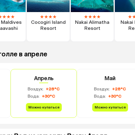
★
★
★
★
★
★
★
★
★
★
★
★
★
 Maldives
Cocogiri Island
Nakai Alimatha
Nakai 
aavashi
Resort
Resort
Re
толле в апреле
Апрель
Май
Воздух:
+28°C
Воздух:
+28°C
Вода:
+30°C
Вода:
+30°C
Можно купаться
Можно купаться