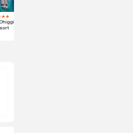
★
★
★
Dhiggiri
sort