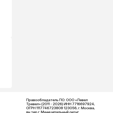
Правообладатель ПО: ООО «Левел
Тревел» (2011 - 2026) ИНН 7716697924,
ОГРН 1117746723808 123056, г. Москва,
вн.тер.г. Муниципальный округ