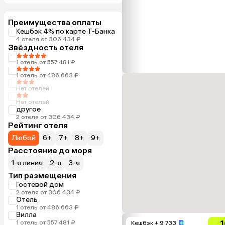
Преимущества оплаты
Кешбэк 4% по карте Т-Банка
4 отеля от 306 434 ₽
Звёздность отеля
1 отель от 557 481 ₽
1 отель от 486 663 ₽
Нет отелей
Нет отелей
другое
2 отеля от 306 434 ₽
Рейтинг отеля
Любой
6+
7+
8+
9+
Расстояние до моря
1-я линия
2-я
3-я
Тип размещения
Гостевой дом
2 отеля от 306 434 ₽
Отель
1 отель от 486 663 ₽
Вилла
1
1 отель от 557 481 ₽
Кешбэк
+ 9 733