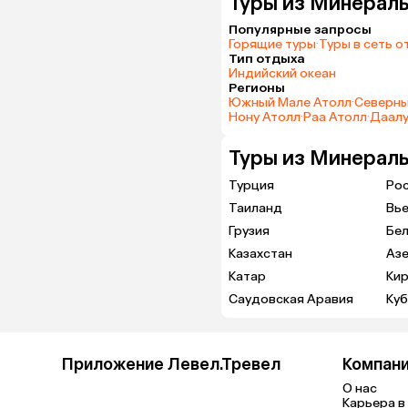
Туры из Минераль
Популярные запросы
Горящие туры
·
Туры в сеть о
Тип отдыха
Индийский океан
Регионы
Южный Мале Атолл
·
Северны
Нону Атолл
·
Раа Атолл
·
Даалу
Туры из Минераль
Турция
Ро
Таиланд
Вь
Грузия
Бе
Казахстан
Аз
Катар
Кир
Саудовская Аравия
Куб
Приложение Левел.Тревел
Компан
О нас
Карьера в 