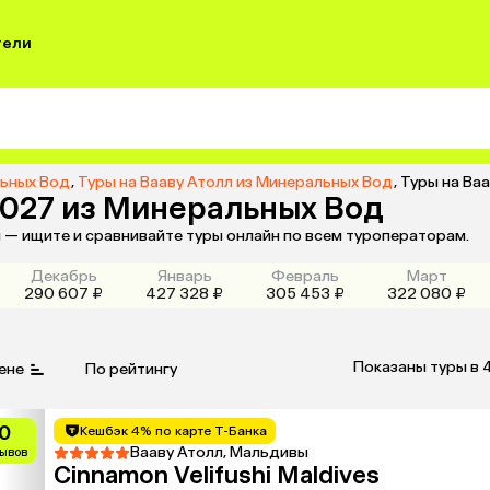
тели
льных Вод
,
Туры на Вааву Атолл из Минеральных Вод
,
Туры на Ва
 2027 из Минеральных Вод
м — ищите и сравнивайте туры онлайн по всем туроператорам.
Декабрь
Январь
Февраль
Март
290 607 ₽
427 328 ₽
305 453 ₽
322 080 ₽
Показаны туры в 
ене
По рейтингу
0
Кешбэк 4% по карте Т-Банка
Вааву Атолл, Мальдивы
зывов
Cinnamon Velifushi Maldives