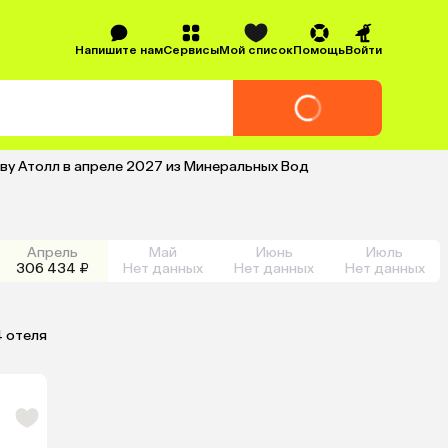
Напишите нам
Сервисы
Мой список
Помощь
Войти
аву Атолл в апреле 2027 из Минеральных Вод
Апрель
Май
Июнь
Июль
306 434 ₽
Нет данных
Нет данных
Нет данных
4 отеля