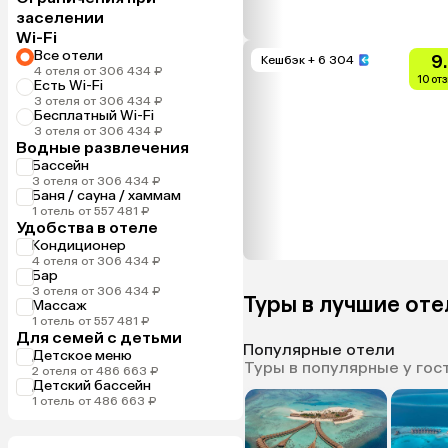
заселении
Wi-Fi
Все отели
9
Кешбэк
+ 6 304
4 отеля от 306 434 ₽
10 от
Есть Wi-Fi
3 отеля от 306 434 ₽
Бесплатный Wi-Fi
3 отеля от 306 434 ₽
Водные развлечения
Бассейн
3 отеля от 306 434 ₽
Баня / сауна / хаммам
1 отель от 557 481 ₽
Удобства в отеле
Кондиционер
4 отеля от 306 434 ₽
Бар
3 отеля от 306 434 ₽
Туры в лучшие оте
Массаж
1 отель от 557 481 ₽
Для семей с детьми
Популярные отели
Детское меню
Туры в популярные у гос
2 отеля от 486 663 ₽
Детский бассейн
1 отель от 486 663 ₽