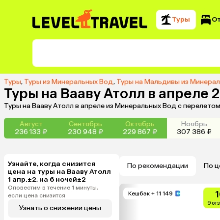
Туры
О
Туры
,
Туры из Минеральных Вод
,
Туры на Мальдивы из Минера
Туры на Вааву Атолл в апреле
Туры на Вааву Атолл в апреле из Минеральных Вод с перелето
Август
Сентябрь
Октябрь
Ноябрь
236 133 ₽
230 948 ₽
229 867 ₽
307 386 ₽
Узнайте, когда снизится
По рекомендации
По ц
цена на туры на Вааву Атолл
1 апр.±2, на 6 ночей±2
Оповестим в течение 1 минуты,
1
Кешбэк
+ 11 149
если цена снизится
9 от
Узнать о снижении цены