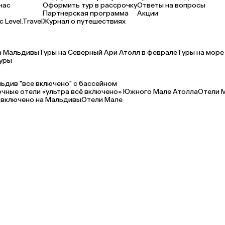
нас
Оформить тур в рассрочку
Ответы на вопросы
Партнерская программа
Акции
 Level.Travel
Журнал о путешествиях
а Мальдивы
Туры на Северный Ари Атолл в феврале
Туры на море
уры
ьдив "все включено" с бассейном
очные отели «ультра всё включено» Южного Мале Атолла
Отели 
 включено на Мальдивы
Отели Мале