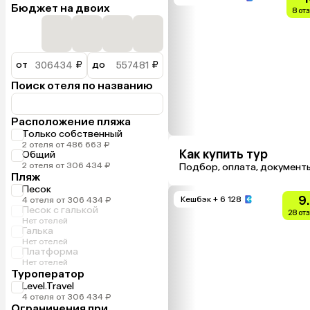
Бюджет на двоих
8 от
от
₽
до
₽
Поиск отеля по названию
Расположение пляжа
Только собственный
2 отеля от 486 663 ₽
Как купить тур
Общий
2 отеля от 306 434 ₽
Подбор, оплата, документ
Пляж
Песок
9
Кешбэк
+ 6 128
4 отеля от 306 434 ₽
Песок с галькой
28 от
Нет отелей
Галька
Нет отелей
Платформа
Нет отелей
Туроператор
Level.Travel
4 отеля от 306 434 ₽
Ограничения при