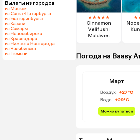
Вылеты из городов
из Москвы
из Санкт-Петербурга
★
★
★
★
★
★
из Екатеринбурга
Cinnamon
Nooe
из Казани
из Самары
Velifushi
Kun
из Новосибирска
Maldives
из Краснодара
из Нижнего Новгорода
из Челябинска
из Тюмени
Погода на Вааву А
Март
Воздух:
+27°C
Вода:
+29°C
Можно купаться