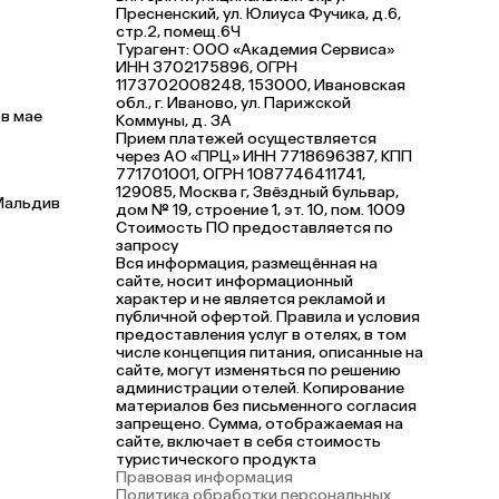
Пресненский, ул. Юлиуса Фучика, д.6,
стр.2, помещ.6Ч
Турагент: ООО «Академия Сервиса»
ИНН 3702175896, ОГРН
1173702008248, 153000, Ивановская
обл., г. Иваново, ул. Парижской
 в мае
Коммуны, д. ЗА
Прием платежей осуществляется
через АО «ПРЦ» ИНН 7718696387, КПП
771701001, ОГРН 1087746411741,
129085, Москва г, Звёздный бульвар,
Мальдив
дом № 19, строение 1, эт. 10, пом. 1009
Стоимость ПО предоставляется по
запросу
Вся информация, размещённая на
сайте, носит информационный
характер и не является рекламой и
публичной офертой. Правила и условия
предоставления услуг в отелях, в том
числе концепция питания, описанные на
сайте, могут изменяться по решению
администрации отелей. Копирование
материалов без письменного согласия
запрещено. Сумма, отображаемая на
сайте, включает в себя стоимость
туристического продукта
Правовая информация
Политика обработки персональных