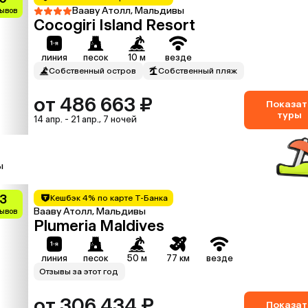
Вааву Атолл, Мальдивы
зывов
Cocogiri Island Resort
линия
песок
10 м
везде
Собственный остров
Собственный пляж
от 486 663 ₽
Показат
туры
14 апр. - 21 апр., 7 ночей
ы
.3
Кешбэк 4% по карте Т-Банка
Вааву Атолл, Мальдивы
зывов
Plumeria Maldives
линия
песок
50 м
77 км
везде
Отзывы за этот год
от 306 434 ₽
Показат