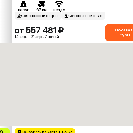
песок
67 км
везде
Собственный остров
Собственный пляж
от 557 481 ₽
Показат
туры
14 апр. - 21 апр., 7 ночей
0
Кешбэк 4% по карте Т-Банка