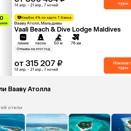
туры
14 апр. - 21 апр., 7 ночей
.0
Кешбэк 4% по карте Т-Банка
Вааву Атолл, Мальдивы
зывов
Vaali Beach & Dive Lodge Maldives
линия
песок
50 м
78 км
Отзывы за этот год
от 315 207 ₽
Показат
туры
14 апр. - 21 апр., 7 ночей
ли Вааву Атолла
тей отели