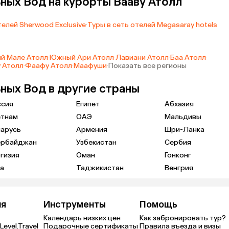
ных Вод на курорты Вааву Атолл
телей Sherwood Exclusive
·
Туры в сеть отелей Megasaray hotels
й Мале Атолл
·
Южный Ари Атолл
·
Лавиани Атолл
·
Баа Атолл
·
 Атолл
·
Фаафу Атолл
·
Маафуши
·
Показать все регионы
ных Вод в другие страны
ссия
Египет
Абхазия
етнам
ОАЭ
Мальдивы
ларусь
Армения
Шри-Ланка
ербайджан
Узбекистан
Сербия
гизия
Оман
Гонконг
а
Таджикистан
Венгрия
ия
Инструменты
Помощь
Календарь низких цен
Как забронировать тур?
Level.Travel
Подарочные сертификаты
Правила въезда и визы