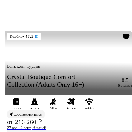
Кешбэк
+ 4 325
Богазкент, Турция
Crystal Boutique Comfort
8.5
Collection (Adults Only 16+)
8 отзывов
линия
песок
150 м
40 км
лобби
Собственный пляж
от 216 260 ₽
27 авг. - 2 сент., 6 ночей