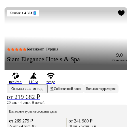
Кешбэк
+ 4 393
Богазкент, Турция
9.0
Siam Elegance Hotels & Spa
27 отзывов
пес./гал.
110 м
везде
Отзывы за этот год
Собственный пляж
Большая территория
от 219 682 ₽
29 авг. - 4 сент., 6 ночей
Выгодные туры на соседние даты
от 269 279 ₽
от 241 980 ₽
27 авг. - 4 сент., 8 н.
30 авг. - 6 сент., 7 н.