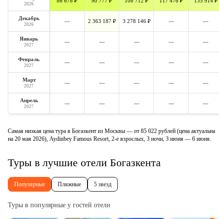
86 678 ₽
90 777 ₽
108 712 ₽
117 476 ₽
135 914 ₽
2026
Декабрь
—
2 363 187 ₽
3 278 146 ₽
—
—
2026
Январь
—
—
—
—
—
2027
Февраль
—
—
—
—
—
2027
Март
—
—
—
—
—
2027
Апрель
—
—
—
—
—
2027
Самая низкая цена тура в Богазкент из Москвы — от 85 022 рублей (цена актуальна
на 20 мая 2026), Aydinbey Famous Resort, 2-е взрослых, 3 ночи, 3 июня — 6 июня.
Туры в лучшие отели Богазкента
Популярные
Пляжные
5 звезд
Туры в популярные у гостей отели