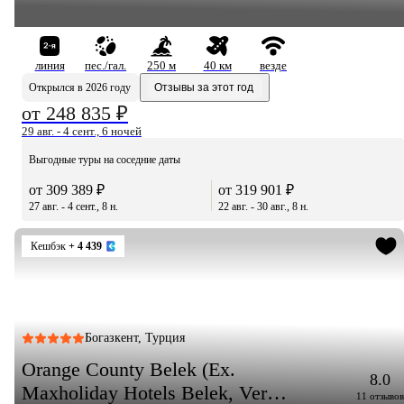
линия
пес./гал.
250 м
40 км
везде
Открылся в 2026 году
Отзывы за этот год
от 248 835 ₽
29 авг. - 4 сент., 6 ночей
Выгодные туры на соседние даты
от 309 389 ₽
от 319 901 ₽
27 авг. - 4 сент., 8 н.
22 авг. - 30 авг., 8 н.
Кешбэк
+ 4 439
Богазкент, Турция
Orange County Belek (Ex.
8.0
Maxholiday Hotels Belek, Vera
11 отзывов