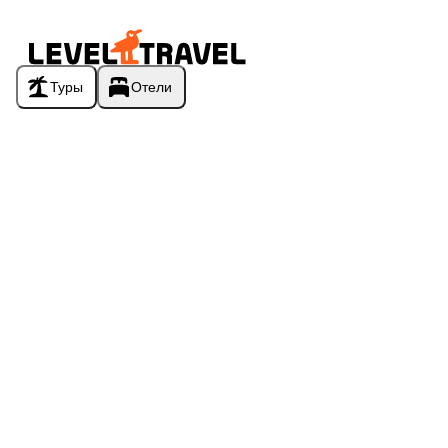
Туры
Отели