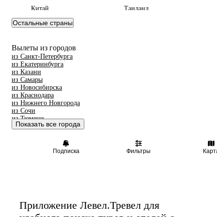
Китай
Таиланд
ОАЭ
Вьетнам
Остальные страны
Мальдивы
Тунис
Грузия
Танзания
Вылеты из городов
из Санкт-Петербурга
Индонезия
Беларусь
из Екатеринбурга
Армения
Шри-Ланка
из Казани
из Самары
Сейшелы
Казахстан
из Новосибирска
из Краснодара
Азербайджан
Узбекистан
из Нижнего Новгорода
Маврикий
Черногория
из Сочи
из Тюмени
Япония
Индия
Показать все города
из Челябинска
Сербия
Марокко
Катар
Кипр
Подписка
Фильтры
Карт
Южная Корея
Малайзия
Оман
Иордания
Филиппины
Киргизия
Израиль
Гонконг
Приложение Левел.Тревел для
Венесуэла
Саудовская Аравия