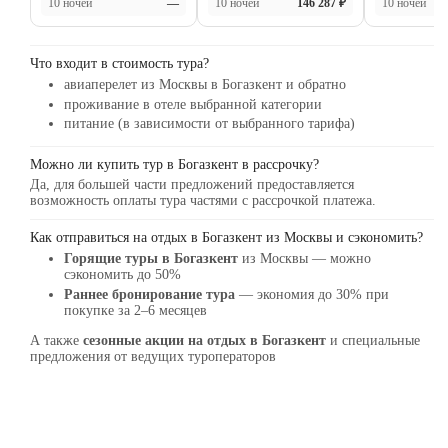
10 ночей
—
10 ночей
146 287 ₽
10 ночей
10 по обслуживанию. Спасибо
огромное администрации отеля. И я
рада, что выбрала именно вас. Мы к
Что входит в стоимость тура?
вам вернемся в следующем году ♥️♥️♥️
авиаперелет из Москвы в Богазкент и обратно
проживание в отеле выбранной категории
питание (в зависимости от выбранного тарифа)
Можно ли купить тур в Богазкент в рассрочку?
Да, для большей части предложений предоставляется
возможность оплаты тура частями с рассрочкой платежа.
Как отправиться на отдых в Богазкент из Москвы и сэкономить?
Горящие туры в Богазкент
из Москвы — можно
сэкономить до 50%
Раннее бронирование тура
— экономия до 30% при
покупке за 2–6 месяцев
А также
сезонные акции на отдых в Богазкент
и специальные
предложения от ведущих туроператоров