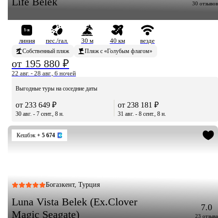
Life Belek
30 отзывов
линия
пес./гал.
30 м
40 км
везде
Собственный пляж
Пляж с «Голубым флагом»
от 195 880 ₽
22 авг. - 28 авг., 6 ночей
Выгодные туры на соседние даты
от 233 649 ₽
от 238 181 ₽
30 авг. - 7 сент., 8 н.
31 авг. - 8 сент., 8 н.
Кешбэк
+ 5 674
Богазкент, Турция
Luna Vista Belek (Ex.Clover
7.0
Magic Seagate)
23 отзыва