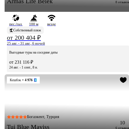
Armas Life Belek
8 отзывов
пес./гал.
100 м
везде
Собственный пляж
от 200 404 ₽
25 авг. - 31 авг., 6 ночей
Выгодные туры на соседние даты
от 231 116 ₽
24 авг. - 1 сент., 8 н.
Кешбэк
+ 4 976
Богазкент, Турция
10
Tui Blue Maviss
6 отзывов