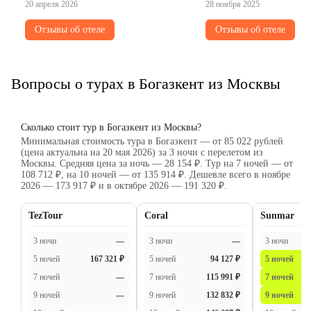
продумали все до мелочей. Очень
20 апреля 2026
требованию через гестре
28 ноября 2025
чистые, уютные, комфортные номера.
не видела нигде. Номер,
Отзывы об отеле
Отзывы об отеле
Поставлю 10 из 10 баллов. Еда очень
анимация хорошие, соот
вкусная, разнообразие безумное
цене.
просто, дай бог здоровья вашим рукам
🙏, уважаемые 🧑‍🍳 повара. Отдельная
Вопросы о турах в Богазкент из Москвы
благодарность аниматору Тамаре,
которая сделала наш отпуск
незабываемым, йога в гамаках,
Сколько стоит тур в Богазкент из Москвы?
аквафитнес, турниры по волейболу,
Минимальная стоимость тура в Богазкент — от 85 022 рублей
вечерние мероприятия в амфитеатре,
(цена актуальна на 20 мая 2026) за 3 ночи с перелетом из
Москвы. Средняя цена за ночь — 28 154 ₽. Тур на 7 ночей — от
ты просто умничка 👍, удвойте ей з/п в
108 712 ₽, на 10 ночей — от 135 914 ₽. Дешевле всего в ноябре
два раза 💪, ведущий шикарный, так
2026 — 173 917 ₽ и в октябре 2026 — 191 320 ₽.
вел программы, что шоу было
великолепным ♥️, харизматичный,
TezTour
Coral
Sunmar
клевый. Шоу невероятно шикарные.
Столько развлечений по территории,
3 ночи
—
3 ночи
—
3 ночи
нам мало было 1 недели, в следующий
5 ночей
167 321 ₽
5 ночей
94 127 ₽
5 ночей
раз вернемся на хотя бы 2, чтобы
7 ночей
—
7 ночей
115 991 ₽
7 ночей
насладиться отдыхом. Официанты
9 ночей
—
9 ночей
132 832 ₽
9 ночей
очень доброжелательные, всегда
убирали за нами, уровень 10 баллов из