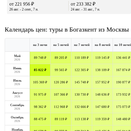
от 221 956 ₽
от 233 382 ₽
26 авг. - 2 сент., 7 н.
24 авг. - 31 авг., 7 н.
Календарь цен: туры в Богазкент из Москвы
на 3 ночи
на 5 ночей
на 7 ночей
на 8 ночей
на 10 ноче
Май
89 748 ₽
89 205 ₽
110 189 ₽
119 145 ₽
136 441 ₽
2026
Июнь
85 022 ₽
99 565 ₽
122 305 ₽
138 109 ₽
167 874 ₽
2026
Июль
105 369 ₽
120 286 ₽
145 748 ₽
157 952 ₽
190 877 ₽
2026
Август
91 975 ₽
107 366 ₽
130 730 ₽
148 636 ₽
173 932 ₽
2026
Сентябрь
98 362 ₽
112 968 ₽
132 666 ₽
147 680 ₽
175 073 ₽
2026
Октябрь
88 475 ₽
89 119 ₽
113 138 ₽
119 359 ₽
148 480 ₽
2026
Ноябрь