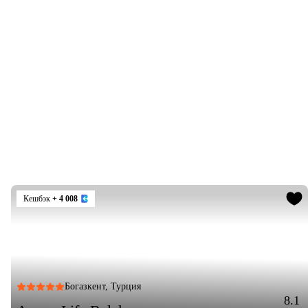
Кешбэк
+ 4 008
Богазкент, Турция
8.1