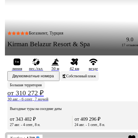
Богазкент, Турция
9.0
Kirman Belazur Resort & Spa
17 отзывов
линия
пес./гал.
50 м
42 км
везде
Двухкомнатные номера
Собственный пляж
Большая территория
от 310 272 ₽
30 авг. - 6 сент., 7 ночей
Выгодные туры на соседние даты
от 343 402 ₽
от 409 296 ₽
27 авг. - 4 сент., 8 н.
24 авг. - 1 сент., 8 н.