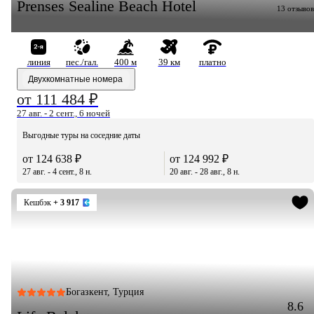
Prenses Sealine Beach Hotel
13 отзывов
линия
пес./гал.
400 м
39 км
платно
Двухкомнатные номера
от 111 484 ₽
27 авг. - 2 сент., 6 ночей
Выгодные туры на соседние даты
от 124 638 ₽
от 124 992 ₽
27 авг. - 4 сент., 8 н.
20 авг. - 28 авг., 8 н.
Кешбэк
+ 3 917
Богазкент, Турция
8.6