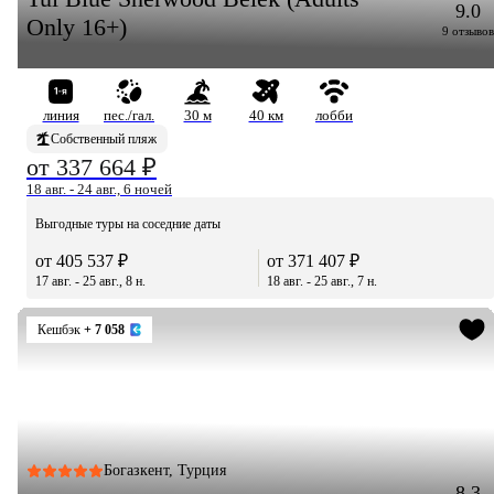
9.0
Only 16+)
9 отзывов
линия
пес./гал.
30 м
40 км
лобби
Собственный пляж
от 337 664 ₽
18 авг. - 24 авг., 6 ночей
Выгодные туры на соседние даты
от 405 537 ₽
от 371 407 ₽
17 авг. - 25 авг., 8 н.
18 авг. - 25 авг., 7 н.
Кешбэк
+ 7 058
Богазкент, Турция
8.3