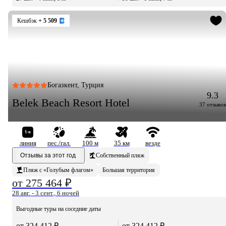
Кешбэк
+ 5 509
Богазкент, Турция
9.3
Belek Beach Resort Hotel
37 отзывов
линия
пес./гал.
100 м
35 км
везде
Отзывы за этот год
Собственный пляж
Пляж с «Голубым флагом»
Большая территория
от 275 464 ₽
28 авг. - 3 сент., 6 ночей
Выгодные туры на соседние даты
от 324 412 ₽
от 324 412 ₽