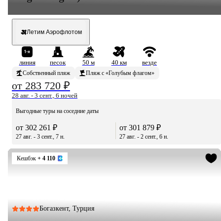
Летим Аэрофлотом
линия
песок
50 м
40 км
везде
Собственный пляж
Пляж с «Голубым флагом»
от 283 720 ₽
28 авг. - 3 сент., 6 ночей
Выгодные туры на соседние даты
от 302 261 ₽
от 301 879 ₽
27 авг. - 3 сент., 7 н.
27 авг. - 2 сент., 6 н.
Кешбэк
+ 4 110
Богазкент, Турция