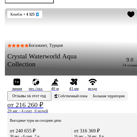
Кешбэк
+ 4 325
Богазкент, Турция
Crystal Waterworld Aqua
9.0
Collection
54 отзыва
линия
пес./гал.
40 м
41 км
везде
Отзывы за этот год
Собственный пляж
Большая территория
от 216 260 ₽
29 авг. - 4 сент., 6 ночей
Выгодные туры на соседние даты
от 240 655 ₽
от 316 369 ₽
30 авг. - 6 сент., 7 н.
16 авг. - 24 авг., 8 н.