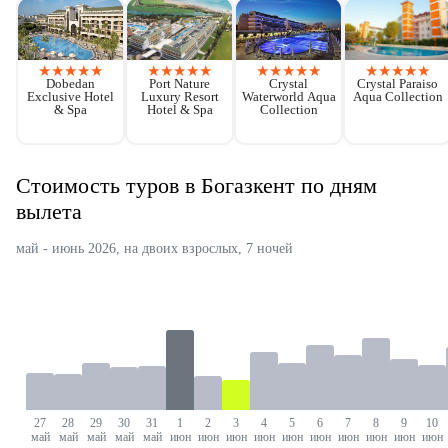
★
★
★
★
★
★
★
★
★
★
★
★
★
★
★
★
★
★
★
★
Dobedan
Port Nature
Crystal
Crystal Paraiso
Exclusive Hotel
Luxury Resort
Waterworld Aqua
Aqua Collection
& Spa
Hotel & Spa
Collection
Стоимость туров в Богазкент по дням
вылета
май - июнь 2026, на двоих взрослых, 7 ночей
27
28
29
30
31
1
2
3
4
5
6
7
8
9
10
май
май
май
май
май
июн
июн
июн
июн
июн
июн
июн
июн
июн
июн