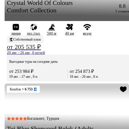
Crystal World Of Colours
8.8
Comfort Collection
5 отзывов
линия
пес./гал.
500 м
40 км
везде
Собственный пляж
от 205 535 ₽
20 авг. - 26 авг., 6 ночей
Выгодные туры на соседние даты
от 253 984 ₽
от 254 873 ₽
19 авг. - 27 авг., 8 н.
18 авг. - 26 авг., 8 н.
Кешбэк
+ 6 753
Богазкент, Турция
Tui Blue Sherwood Belek (Adults