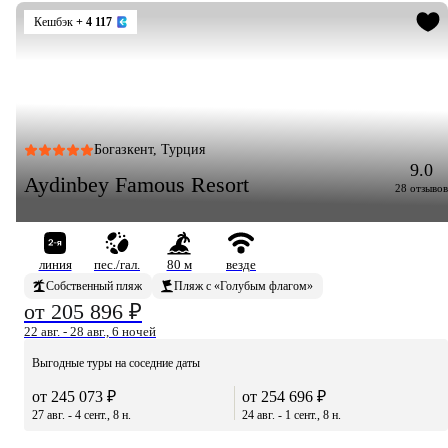
Кешбэк
+ 4 117
Богазкент, Турция
9.0
Aydinbey Famous Resort
28 отзывов
линия
пес./гал.
80 м
везде
Собственный пляж
Пляж с «Голубым флагом»
от 205 896 ₽
22 авг. - 28 авг., 6 ночей
Выгодные туры на соседние даты
от 245 073 ₽
от 254 696 ₽
27 авг. - 4 сент., 8 н.
24 авг. - 1 сент., 8 н.