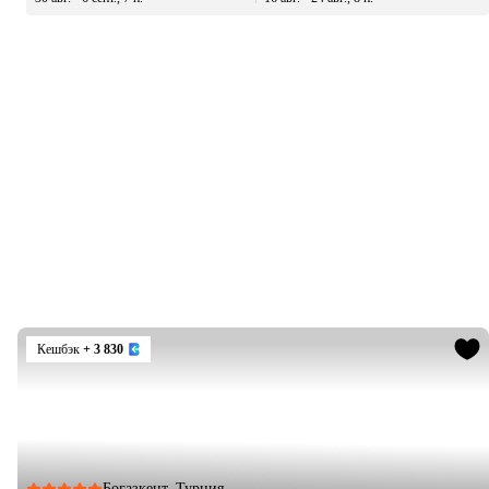
Кешбэк
+ 3 830
Богазкент, Турция