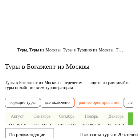
Туры
,
Туры из Москвы
,
Туры в Турцию из Москвы
,
Туры в Богазкент из Москвы
Туры в Богазкент из Москвы
Туры в Богазкент из Москвы с перелетом — ищите и сравнивайте
туры онлайн по всем туроператорам.
горящие туры
все включено
раннее бронирование
лето
Август
Сентябрь
Октябрь
Ноябрь
Декабрь
Я
111 484 ₽
113 931 ₽
101 789 ₽
100 052 ₽
86 313 ₽
72
Показаны туры в 20 отелей
По рекомендации