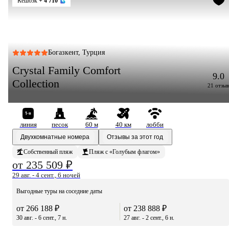
Кешбэк
+ 4 710
Богазкент, Турция
Crystal Family Comfort
9.0
Collection
21 отзыв
линия
песок
60 м
40 км
лобби
Двухкомнатные номера
Отзывы за этот год
Собственный пляж
Пляж с «Голубым флагом»
от 235 509 ₽
29 авг. - 4 сент., 6 ночей
Выгодные туры на соседние даты
от 266 188 ₽
от 238 888 ₽
30 авг. - 6 сент., 7 н.
27 авг. - 2 сент., 6 н.