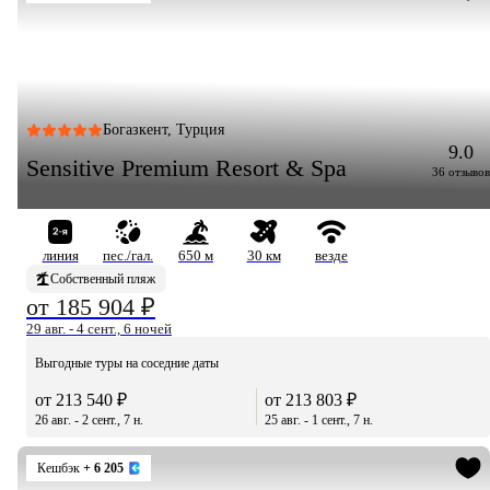
Богазкент, Турция
9.0
Sensitive Premium Resort & Spa
36 отзывов
линия
пес./гал.
650 м
30 км
везде
Собственный пляж
от 185 904 ₽
29 авг. - 4 сент., 6 ночей
Выгодные туры на соседние даты
от 213 540 ₽
от 213 803 ₽
26 авг. - 2 сент., 7 н.
25 авг. - 1 сент., 7 н.
Кешбэк
+ 6 205