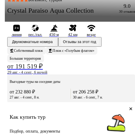
9.0
Crystal Paraiso Aqua Collection
30 отзывов
линия
пес./гал.
450 м
42 км
везде
Двухкомнатные номера
Отзывы за этот год
Собственный пляж
Пляж с «Голубым флагом»
Большая территория
от 191 519 ₽
29 авг. - 4 сент., 6 ночей
Выгодные туры на соседние даты
от 232 880 ₽
от 206 258 ₽
27 авг. - 4 сент., 8 н.
30 авг. - 6 сент., 7 н.
Как купить тур
Подбор, оплата, документы