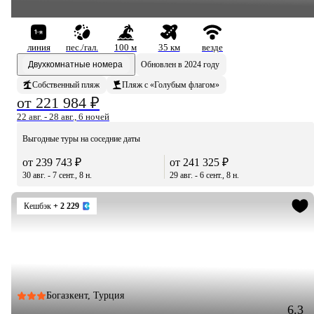
Mare Resort)
линия
пес./гал.
100 м
35 км
везде
Двухкомнатные номера
Обновлен в 2024 году
Собственный пляж
Пляж с «Голубым флагом»
от 221 984 ₽
22 авг. - 28 авг., 6 ночей
Выгодные туры на соседние даты
от 239 743 ₽
от 241 325 ₽
30 авг. - 7 сент., 8 н.
29 авг. - 6 сент., 8 н.
Кешбэк
+ 2 229
Богазкент, Турция
6.3