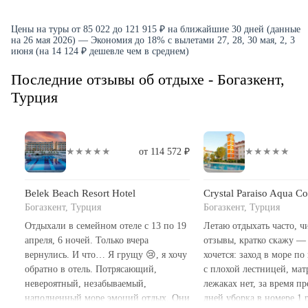
Цены на туры от 85 022 до 121 915 ₽ на ближайшие 30 дней (данные
на 26 мая 2026) — Экономия до 18% с вылетами 27, 28, 30 мая, 2, 3
июня (на 14 124 ₽ дешевле чем в среднем)
Последние отзывы об отдыхе - Богазкент,
Турция
★★★★★
от 114 572 ₽
★★★★★
Belek Beach Resort Hotel
Crystal Paraiso Aqua Co
Богазкент, Турция
Богазкент, Турция
Отдыхали в семейном отеле с 13 по 19
Летаю отдыхать часто, ч
апреля, 6 ночей. Только вчера
отзывы, кратко скажу — 
вернулись. И что… Я грущу 😢, я хочу
хочется: заход в море по
обратно в отель. Потрясающий,
с плохой лестницей, мат
невероятный, незабываемый,
лежаках нет, за время п
наполненный море эмоций отдых. Они
дней уборка в номере 1 