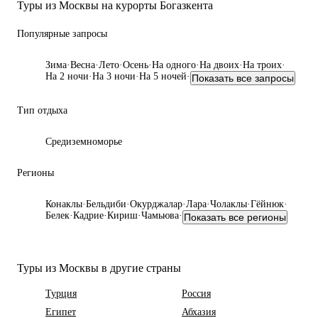
Туры из Москвы на курорты Богазкента
Популярные запросы
Зима
·
Весна
·
Лето
·
Осень
·
На одного
·
На двоих
·
На троих
·
На 2 ночи
·
На 3 ночи
·
На 5 ночей
·
Показать все запросы
Тип отдыха
Средиземноморье
Регионы
Конаклы
·
Бельдиби
·
Окурджалар
·
Лара
·
Чолаклы
·
Гёйнюк
·
Белек
·
Кадрие
·
Кириш
·
Чамьюва
·
Показать все регионы
Туры из Москвы в другие страны
Турция
Россия
Египет
Абхазия