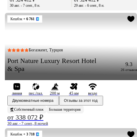
30 авг. - 7 сент., 8 н.
29 авг. - 6 сент., 8 н.
Кешбэк
+ 6 761
Богазкент, Турция
Port Nature Luxury Resort Hotel
9.3
& Spa
26 отзывов
линия
пес./гал.
200 м
45 км
везде
Двухкомнатные номера
Отзывы за этот год
Собственный пляж
Большая территория
от 338 072 ₽
30 авг. - 7 сент., 8 ночей
Кешбэк
+ 3 718