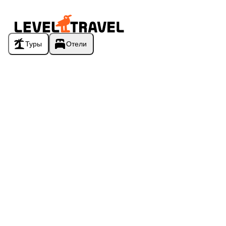
Туры
Отели