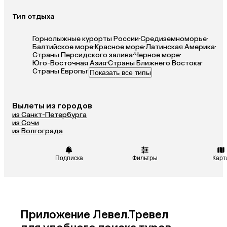
Тип отдыха
Горнолыжные курорты России
·
Средиземноморье
·
Балтийское море
·
Красное море
·
Латинская Америка
·
Страны Персидского залива
·
Черное море
·
Юго-Восточная Азия
·
Страны Ближнего Востока
·
Страны Европы
·
Показать все типы
Вылеты из городов
из Санкт-Петербурга
из Сочи
из Волгограда
Подписка
Фильтры
Карт
Приложение Левел.Тревел