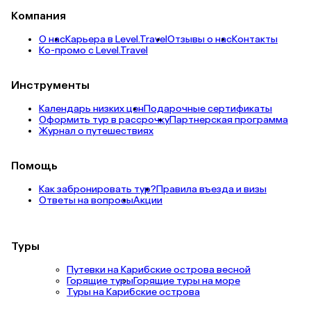
Компания
О нас
Карьера в Level.Travel
Отзывы о нас
Контакты
Ко-промо с Level.Travel
Инструменты
Календарь низких цен
Подарочные сертификаты
Оформить тур в рассрочку
Партнерская программа
Журнал о путешествиях
Помощь
Как забронировать тур?
Правила въезда и визы
Ответы на вопросы
Акции
Туры
Путевки на Карибские острова весной
Горящие туры
Горящие туры на море
Туры на Карибские острова