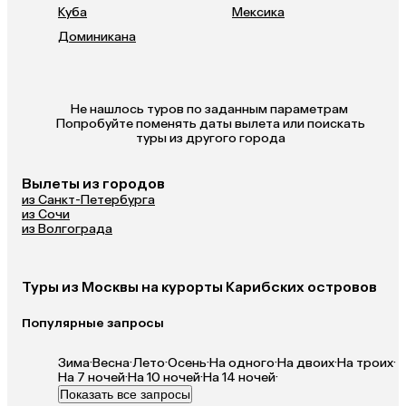
Куба
Мексика
Доминикана
Не нашлось туров по заданным параметрам 

 Попробуйте поменять даты вылета или поискать 
туры из другого города
Вылеты из городов
из Санкт-Петербурга
из Сочи
из Волгограда
Туры из Москвы на курорты Карибских островов
Популярные запросы
Зима
·
Весна
·
Лето
·
Осень
·
На одного
·
На двоих
·
На троих
·
На 7 ночей
·
На 10 ночей
·
На 14 ночей
·
Показать все запросы