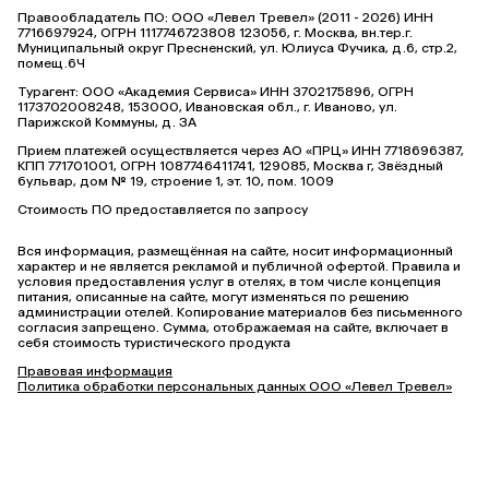
Правообладатель ПО: ООО «Левел Тревел» (2011 - 2026) ИНН
7716697924, ОГРН 1117746723808 123056, г. Москва, вн.тер.г.
Муниципальный округ Пресненский, ул. Юлиуса Фучика, д.6, стр.2,
помещ.6Ч
Турагент: ООО «Академия Сервиса» ИНН 3702175896, ОГРН
1173702008248, 153000, Ивановская обл., г. Иваново, ул.
Парижской Коммуны, д. ЗА
Прием платежей осуществляется через АО «ПРЦ» ИНН 7718696387,
КПП 771701001, ОГРН 1087746411741, 129085, Москва г, Звёздный
бульвар, дом № 19, строение 1, эт. 10, пом. 1009
Стоимость ПО предоставляется по запросу
Вся информация, размещённая на сайте, носит информационный
характер и не является рекламой и публичной офертой. Правила и
условия предоставления услуг в отелях, в том числе концепция
питания, описанные на сайте, могут изменяться по решению
администрации отелей. Копирование материалов без письменного
согласия запрещено. Сумма, отображаемая на сайте, включает в
себя стоимость туристического продукта
Правовая информация
Политика обработки персональных данных ООО «Левел Тревел»