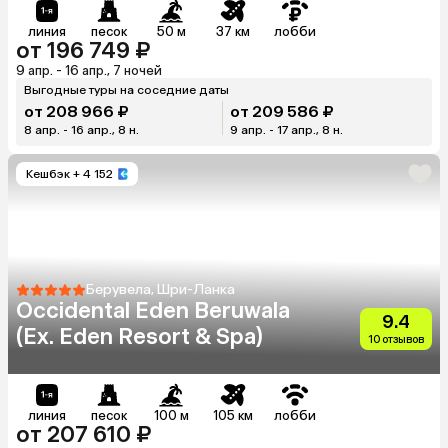
линия
песок
50 м
37 км
лобби
от 196 749 ₽
9 апр. - 16 апр., 7 ночей
Выгодные туры на соседние даты
от 208 966 ₽
от 209 586 ₽
8 апр. - 16 апр., 8 н.
9 апр. - 17 апр., 8 н.
Кешбэк
+ 4 152
Берувела, Шри-Ланка
Occidental Eden Beruwala
9.4
(Ex. Eden Resort & Spa)
10 отзывов
линия
песок
100 м
105 км
лобби
от 207 610 ₽