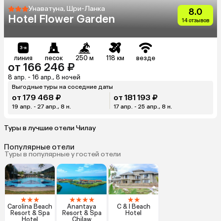
Унаватуна, Шри-Ланка
8.0
Hotel Flower Garden
14 отзывов
линия
песок
250 м
118 км
везде
от 166 246 ₽
8 апр. - 16 апр., 8 ночей
Выгодные туры на соседние даты
от 179 468 ₽
от 181 193 ₽
19 апр. - 27 апр., 8 н.
17 апр. - 25 апр., 8 н.
Туры в лучшие отели Чилау
Популярные отели
Туры в популярные у гостей отели
★
★
★
★
★
★
★
★
★
Carolina Beach
Anantaya
C & I Beach
Resort & Spa
Resort & Spa
Hotel
Hotel
Chilaw