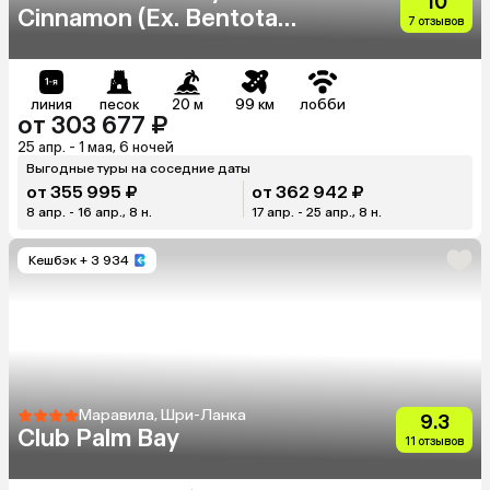
10
Cinnamon (Ex. Bentota
7 отзывов
Beach)
линия
песок
20 м
99 км
лобби
от 303 677 ₽
25 апр. - 1 мая, 6 ночей
Выгодные туры на соседние даты
от 355 995 ₽
от 362 942 ₽
8 апр. - 16 апр., 8 н.
17 апр. - 25 апр., 8 н.
Кешбэк
+ 3 934
Маравила, Шри-Ланка
9.3
Club Palm Bay
11 отзывов