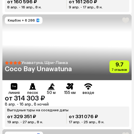
от 160 596 ₽
от 161 260 ₽
8 апр. - 16 апр., 8 н.
9 апр. - 17 апр., 8 н.
Кешбэк
+ 6 286
Унаватуна, Шри-Ланка
9.7
Coco Bay Unawatuna
7 отзывов
линия
песок
50 м
155 км
везде
от 314 303 ₽
8 апр. - 16 апр., 8 ночей
Выгодные туры на соседние даты
от 329 351 ₽
от 331 076 ₽
19 апр. - 27 апр., 8 н.
17 апр. - 25 апр., 8 н.