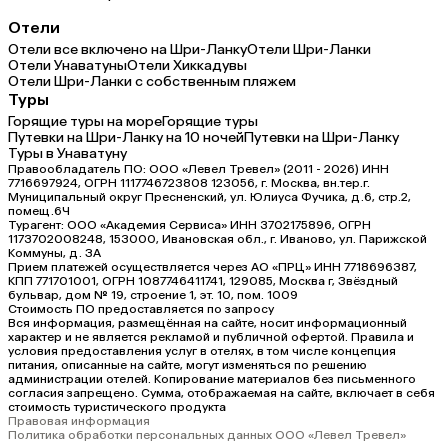
Отели
Отели все включено на Шри-Ланку
Отели Шри-Ланки
Отели Унаватуны
Отели Хиккадувы
Отели Шри-Ланки с собственным пляжем
Туры
Горящие туры на море
Горящие туры
Путевки на Шри-Ланку на 10 ночей
Путевки на Шри-Ланку
Туры в Унаватуну
Правообладатель ПО: ООО «Левел Тревел» (2011 - 2026) ИНН
7716697924, ОГРН 1117746723808 123056, г. Москва, вн.тер.г.
Муниципальный округ Пресненский, ул. Юлиуса Фучика, д.6, стр.2,
помещ.6Ч
Турагент: ООО «Академия Сервиса» ИНН 3702175896, ОГРН
1173702008248, 153000, Ивановская обл., г. Иваново, ул. Парижской
Коммуны, д. ЗА
Прием платежей осуществляется через АО «ПРЦ» ИНН 7718696387,
КПП 771701001, ОГРН 1087746411741, 129085, Москва г, Звёздный
бульвар, дом № 19, строение 1, эт. 10, пом. 1009
Стоимость ПО предоставляется по запросу
Вся информация, размещённая на сайте, носит информационный
характер и не является рекламой и публичной офертой. Правила и
условия предоставления услуг в отелях, в том числе концепция
питания, описанные на сайте, могут изменяться по решению
администрации отелей. Копирование материалов без письменного
согласия запрещено. Сумма, отображаемая на сайте, включает в себя
стоимость туристического продукта
Правовая информация
Политика обработки персональных данных ООО «Левел Тревел»