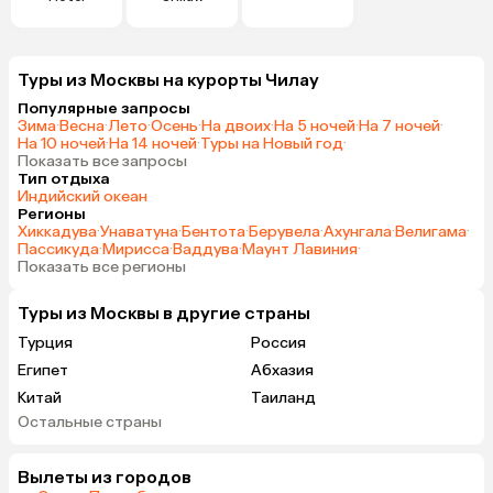
Туры из Москвы на курорты Чилау
Популярные запросы
Зима
·
Весна
·
Лето
·
Осень
·
На двоих
·
На 5 ночей
·
На 7 ночей
·
На 10 ночей
·
На 14 ночей
·
Туры на Новый год
·
Показать все запросы
Тип отдыха
Индийский океан
Регионы
Хиккадува
·
Унаватуна
·
Бентота
·
Берувела
·
Ахунгала
·
Велигама
·
Пассикуда
·
Мирисса
·
Ваддува
·
Маунт Лавиния
·
Показать все регионы
Туры из Москвы в другие страны
Турция
Россия
Египет
Абхазия
Китай
Таиланд
Остальные страны
Вьетнам
ОАЭ
Мальдивы
Тунис
Вылеты из городов
Грузия
Танзания