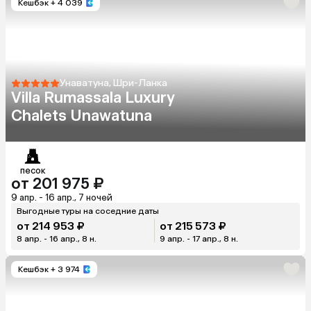
Кешбэк
+ 4 039
Унаватуна, Шри-Ланка
Villa Rumassala Luxury
Chalets Unawatuna
песок
от 201 975 ₽
9 апр. - 16 апр., 7 ночей
Выгодные туры на соседние даты
от 214 953 ₽
от 215 573 ₽
8 апр. - 16 апр., 8 н.
9 апр. - 17 апр., 8 н.
Кешбэк
+ 3 974