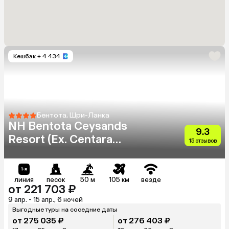
Кешбэк
+ 4 434
Бентота, Шри-Ланка
NH Bentota Ceysands
9.3
Resort (Ex. Centara
15 отзывов
Ceysands)
линия
песок
50 м
105 км
везде
от 221 703 ₽
9 апр. - 15 апр., 6 ночей
Выгодные туры на соседние даты
от 275 035 ₽
от 276 403 ₽