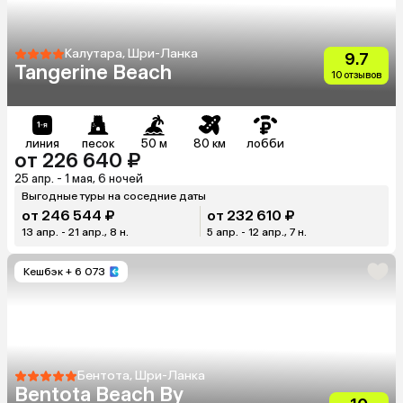
Калутара, Шри-Ланка
9.7
Tangerine Beach
10 отзывов
линия
песок
50 м
80 км
лобби
от 226 640 ₽
25 апр. - 1 мая, 6 ночей
Выгодные туры на соседние даты
от 246 544 ₽
от 232 610 ₽
13 апр. - 21 апр., 8 н.
5 апр. - 12 апр., 7 н.
Кешбэк
+ 6 073
Бентота, Шри-Ланка
Bentota Beach By