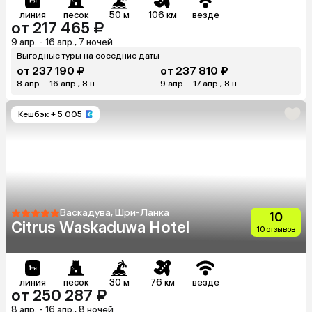
линия
песок
50 м
106 км
везде
от 217 465 ₽
9 апр. - 16 апр., 7 ночей
Выгодные туры на соседние даты
от 237 190 ₽
от 237 810 ₽
8 апр. - 16 апр., 8 н.
9 апр. - 17 апр., 8 н.
Кешбэк
+ 5 005
Васкадува, Шри-Ланка
10
Citrus Waskaduwa Hotel
10 отзывов
линия
песок
30 м
76 км
везде
от 250 287 ₽
8 апр. - 16 апр., 8 ночей