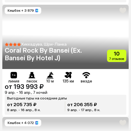
Кешбэк
+ 3 879
Хиккадува, Шри-Ланка
Coral Rock By Bansei (Ex.
10
Bansei By Hotel J)
7 отзывов
линия
песок
10 м
135 км
везде
от 193 993 ₽
9 апр. - 16 апр., 7 ночей
Выгодные туры на соседние даты
от 205 735 ₽
от 206 355 ₽
8 апр. - 16 апр., 8 н.
9 апр. - 17 апр., 8 н.
Кешбэк
+ 4 072