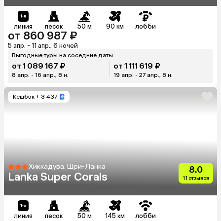
линия
песок
50 м
90 км
лобби
от 860 987 ₽
5 апр. - 11 апр., 6 ночей
Выгодные туры на соседние даты
от 1 089 167 ₽
от 1 111 619 ₽
8 апр. - 16 апр., 8 н.
19 апр. - 27 апр., 8 н.
Кешбэк
+ 3 437
Хиккадува, Шри-Ланка
8.0
Lanka Super Corals
11 отзывов
линия
песок
50 м
145 км
лобби