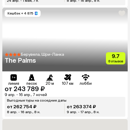
24 апр. - 1 мая, 7 н.
8 апр. - 16 апр., 8 н.
Кешбэк
+ 4 875
Берувела, Шри-Ланка
9.7
The Palms
8 отзывов
линия
песок
20 м
107 км
лобби
от 243 789 ₽
9 апр. - 16 апр., 7 ночей
Выгодные туры на соседние даты
от 262 754 ₽
от 263 374 ₽
8 апр. - 16 апр., 8 н.
9 апр. - 17 апр., 8 н.