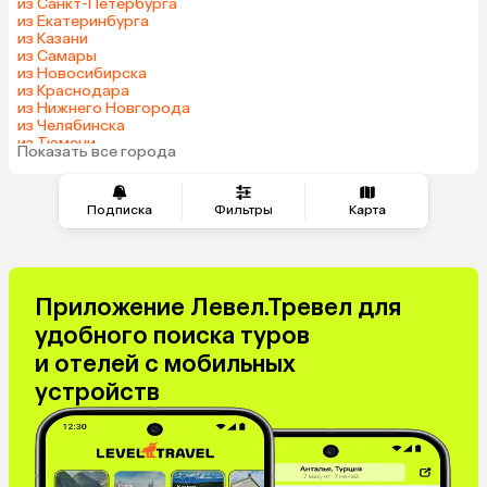
из Санкт-Петербурга
Индонезия
Армения
из Екатеринбурга
из Казани
Беларусь
Сейшелы
из Самары
Казахстан
Шри-Ланка
из Новосибирска
из Краснодара
Узбекистан
Азербайджан
из Нижнего Новгорода
Маврикий
Черногория
из Челябинска
из Тюмени
Индия
Япония
Показать все города
из Минеральных Вод
Сербия
Кипр
Марокко
Катар
Подписка
Фильтры
Карта
Малайзия
Южная Корея
Киргизия
Оман
Иордания
Филиппины
Приложение Левел.Тревел для
Израиль
Гонконг
удобного поиска туров
Венесуэла
Саудовская Аравия
и отелей с мобильных
Бахрейн
Куба
устройств
Греция
Таджикистан
Италия
Испания
Венгрия
Болгария