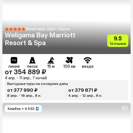
Велигама, Шри-Ланка
Weligama Bay Marriott
9.5
Resort & Spa
13 отзывов
линия
песок
15 м
100 км
везде
от 354 889 ₽
4 апр. - 11 апр., 7 ночей
Выгодные туры на соседние даты
от 377 990 ₽
от 379 871 ₽
8 апр. - 16 апр., 8 н.
4 апр. - 12 апр., 8 н.
Кешбэк
+ 4 532