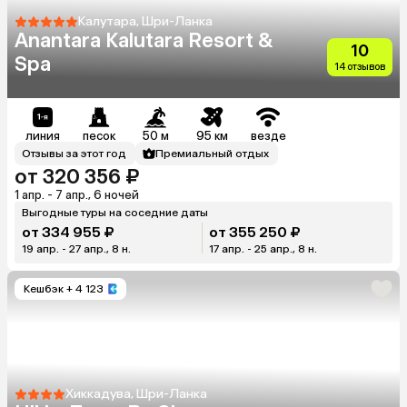
Калутара, Шри-Ланка
Anantara Kalutara Resort &
10
Spa
14 отзывов
линия
песок
50 м
95 км
везде
Отзывы за этот год
Премиальный отдых
от 320 356 ₽
1 апр. - 7 апр., 6 ночей
Выгодные туры на соседние даты
от 334 955 ₽
от 355 250 ₽
19 апр. - 27 апр., 8 н.
17 апр. - 25 апр., 8 н.
Кешбэк
+ 4 123
Хиккадува, Шри-Ланка