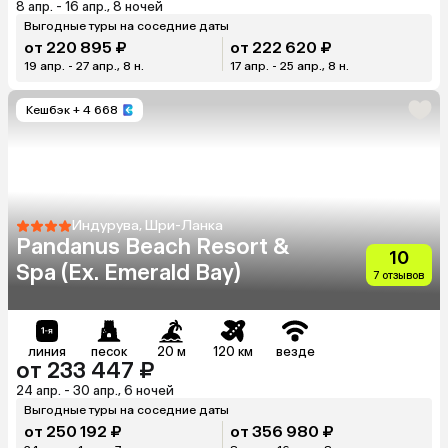
8 апр. - 16 апр., 8 ночей
Выгодные туры на соседние даты
от 220 895 ₽
от 222 620 ₽
19 апр. - 27 апр., 8 н.
17 апр. - 25 апр., 8 н.
Кешбэк
+ 4 668
Индурува, Шри-Ланка
Pandanus Beach Resort &
10
Spa (Ex. Emerald Bay)
7 отзывов
линия
песок
20 м
120 км
везде
от 233 447 ₽
24 апр. - 30 апр., 6 ночей
Выгодные туры на соседние даты
от 250 192 ₽
от 356 980 ₽