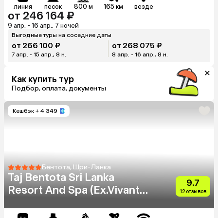
линия
песок
800 м
165 км
везде
от 246 164 ₽
9 апр. - 16 апр., 7 ночей
Выгодные туры на соседние даты
от 266 100 ₽
от 268 075 ₽
7 апр. - 15 апр., 8 н.
8 апр. - 16 апр., 8 н.
Как купить тур
Подбор, оплата, документы
Кешбэк
+ 4 349
Бентота, Шри-Ланка
Taj Bentota Sri Lanka
9.7
Resort And Spa (Ex.Vivanta
12 отзывов
By Taj Bentota)