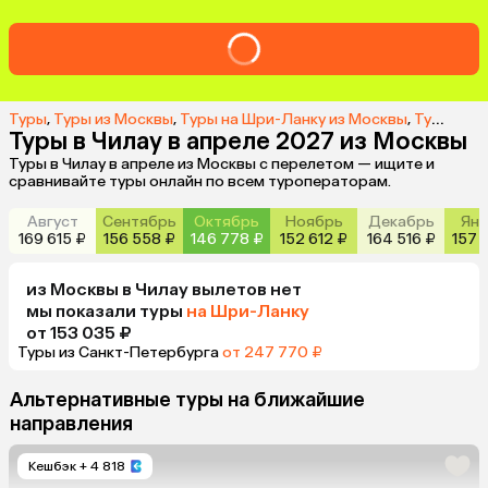
Туры
,
Туры из Москвы
,
Туры на Шри-Ланку из Москвы
,
Туры в Чилау из Москвы
Туры в Чилау в апреле 2027 из Москвы
Туры в Чилау в апреле из Москвы с перелетом — ищите и
сравнивайте туры онлайн по всем туроператорам.
Август
Сентябрь
Октябрь
Ноябрь
Декабрь
Янв
169 615 ₽
156 558 ₽
146 778 ₽
152 612 ₽
164 516 ₽
157 
из
Москвы
в Чилау
вылетов нет
мы показали туры
на Шри-Ланку
от 153 035 ₽
Туры из Санкт-Петербурга
от 247 770 ₽
Альтернативные туры на ближайшие
направления
Кешбэк
+ 4 818