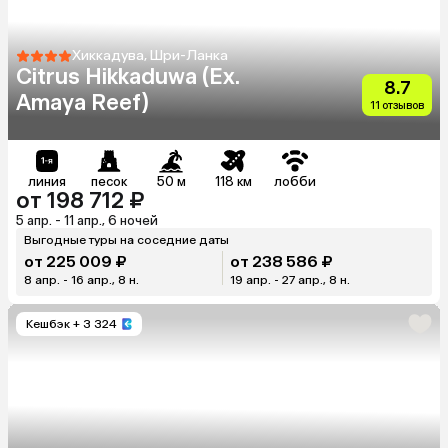
Хиккадува, Шри-Ланка
Citrus Hikkaduwa (Ex.
8.7
Amaya Reef)
11 отзывов
линия
песок
50 м
118 км
лобби
от 198 712 ₽
5 апр. - 11 апр., 6 ночей
Выгодные туры на соседние даты
от 225 009 ₽
от 238 586 ₽
8 апр. - 16 апр., 8 н.
19 апр. - 27 апр., 8 н.
Кешбэк
+ 3 324