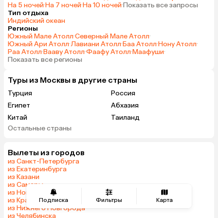
На 5 ночей
·
На 7 ночей
·
На 10 ночей
·
Показать все запросы
Тип отдыха
Индийский океан
Регионы
Южный Мале Атолл
·
Северный Мале Атолл
·
Южный Ари Атолл
·
Лавиани Атолл
·
Баа Атолл
·
Нону Атолл
·
Раа Атолл
·
Вааву Атолл
·
Фаафу Атолл
·
Маафуши
·
Показать все регионы
Туры из Москвы в другие страны
Турция
Россия
Египет
Абхазия
Китай
Таиланд
Остальные страны
Вьетнам
ОАЭ
Мальдивы
Тунис
Вылеты из городов
Грузия
Танзания
из Санкт-Петербурга
Индонезия
Беларусь
из Екатеринбурга
из Казани
Армения
Сейшелы
из Самары
Шри-Ланка
Казахстан
из Новосибирска
из Краснодара
Подписка
Фильтры
Карта
Азербайджан
Узбекистан
из Нижнего Новгорода
Черногория
Маврикий
из Челябинска