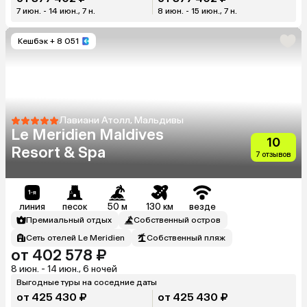
7 июн. - 14 июн., 7 н.
8 июн. - 15 июн., 7 н.
Кешбэк
+ 8 051
Лавиани Атолл, Мальдивы
Le Meridien Maldives
10
Resort & Spa
7 отзывов
линия
песок
50 м
130 км
везде
Премиальный отдых
Собственный остров
Сеть отелей Le Meridien
Собственный пляж
от 402 578 ₽
8 июн. - 14 июн., 6 ночей
Выгодные туры на соседние даты
от 425 430 ₽
от 425 430 ₽