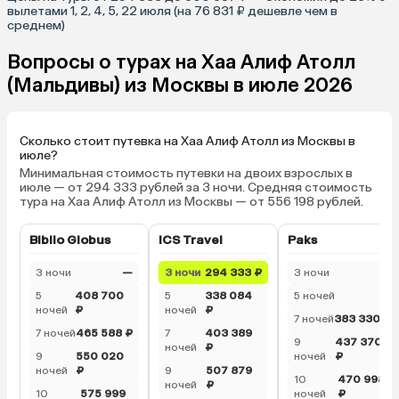
вылетами 1, 2, 4, 5, 22 июля (на 76 831 ₽ дешевле чем в
среднем)
Вопросы о турах на Хаа Алиф Атолл
(Мальдивы) из Москвы в июле 2026
Сколько стоит путевка на Хаа Алиф Атолл из Москвы в
июле?
Минимальная стоимость путевки на двоих взрослых в
июле — от 294 333 рублей за 3 ночи. Средняя стоимость
тура на Хаа Алиф Атолл из Москвы — от 556 198 рублей.
Biblio Globus
ICS Travel
Paks
3 ночи
—
3 ночи
294 333 ₽
3 ночи
—
5
408 700
5
338 084
5 ночей
—
ночей
₽
ночей
₽
7 ночей
383 330 ₽
7 ночей
465 588 ₽
7
403 389
9
437 370
ночей
₽
9
550 020
ночей
₽
ночей
₽
9
507 879
10
470 998
ночей
₽
10
575 999
ночей
₽