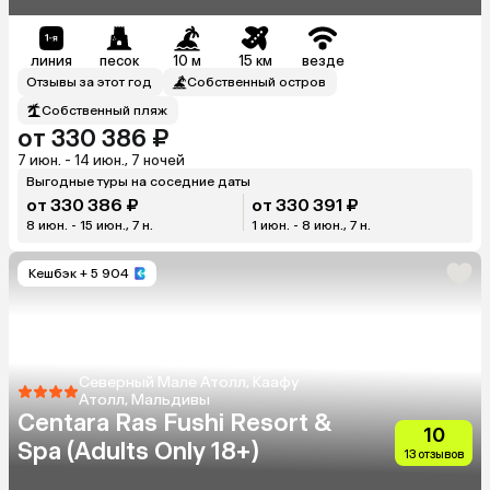
Dhonveli)
линия
песок
10 м
15 км
везде
Отзывы за этот год
Собственный остров
Собственный пляж
от 330 386 ₽
7 июн. - 14 июн., 7 ночей
Выгодные туры на соседние даты
от 330 386 ₽
от 330 391 ₽
8 июн. - 15 июн., 7 н.
1 июн. - 8 июн., 7 н.
Кешбэк
+ 5 904
Северный Мале Атолл, Каафу
Атолл, Мальдивы
Centara Ras Fushi Resort &
10
Spa (Adults Only 18+)
13 отзывов