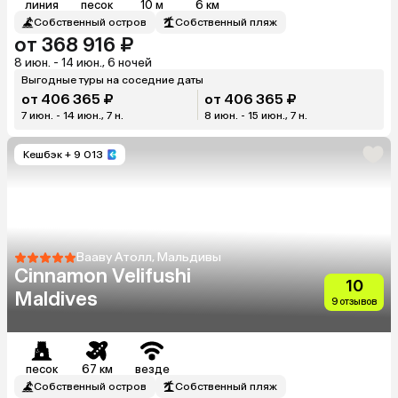
линия
песок
10 м
6 км
Собственный остров
Собственный пляж
от 368 916 ₽
8 июн. - 14 июн., 6 ночей
Выгодные туры на соседние даты
от 406 365 ₽
от 406 365 ₽
7 июн. - 14 июн., 7 н.
8 июн. - 15 июн., 7 н.
Кешбэк
+ 9 013
Вааву Атолл, Мальдивы
Cinnamon Velifushi
10
Maldives
9 отзывов
песок
67 км
везде
Собственный остров
Собственный пляж