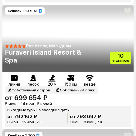
Кешбэк
+ 13 993
Раа Атолл, Мальдивы
Furaveri Island Resort &
10
Spa
11 отзывов
линия
песок
20 м
150 км
везде
Собственный остров
Собственный пляж
от 699 654 ₽
8 июн. - 14 июн., 6 ночей
Выгодные туры на соседние даты
от 792 162 ₽
от 793 697 ₽
8 июн. - 15 июн., 7 н.
1 июн. - 8 июн., 7 н.
Кешбэк
+ 5 705