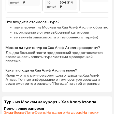
ночей
₽
10
504 314
ночей
₽
Что входит в стоимость тура?
авиаперелет из Москвы на Хаа Алиф Атолл и обратно
проживание в отеле выбранной категории
питание (в зависимости от выбранного тарифа)
Можно ли купить тур на Хаа Алиф Атолл в рассрочку?
Да, для большей части предложений предоставляется
возможность оплаты тура частями с рассрочкой
платежа.
Какая погода на Хаа Алиф Атолл в июле?
Июль — это отличное время для отдыха на Хаа Алиф
Атолл. Точную информацию о температуре воздуха и
воды смотрите в разделе "Погода" на этой странице.
Туры из Москвы на курорты Хаа Алиф Атолла
Популярные запросы
Зима
·
Весна
·
Лето
·
Осень
·
На одного
·
На двоих
·
На троих
·