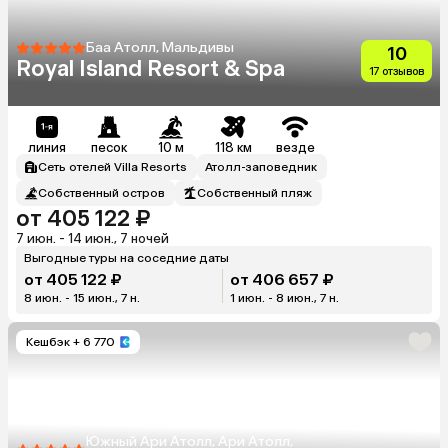
Баа Атолл, Мальдивы
10
Royal Island Resort & Spa
17 отзывов
линия
песок
10 м
118 км
везде
Сеть отелей Villa Resorts
Атолл-заповедник
Собственный остров
Собственный пляж
от 405 122 ₽
7 июн. - 14 июн., 7 ночей
Выгодные туры на соседние даты
от 405 122 ₽
от 406 657 ₽
8 июн. - 15 июн., 7 н.
1 июн. - 8 июн., 7 н.
Кешбэк
+ 6 770
Южный Ари Атолл, Ари Атолл,