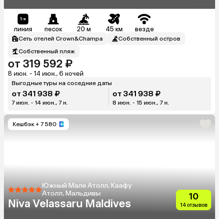
линия
песок
20 м
45 км
везде
Сеть отелей Crown&Champa
Собственный остров
Собственный пляж
от 319 592 ₽
8 июн. - 14 июн., 6 ночей
Выгодные туры на соседние даты
от 341 938 ₽
от 341 938 ₽
7 июн. - 14 июн., 7 н.
8 июн. - 15 июн., 7 н.
Кешбэк
+ 7 580
Южный Мале Атолл, Каафу
Атолл, Мальдивы
10
Niva Velassaru Maldives
14 отзывов