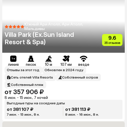
Южный Ари Атолл, Ари Атолл,
Мальдивы
Villa Park (Ex.Sun Island
9.6
Resort & Spa)
35 отзывов
линия
песок
10 м
107 км
везде
Отзывы за этот год
Обновлен в 2024 году
Сеть отелей Villa Resorts
Собственный остров
Собственный пляж
от 357 906 ₽
8 июн. - 15 июн., 7 ночей
Выгодные туры на соседние даты
от 381 107 ₽
от 381 113 ₽
7 июн. - 15 июн., 8 н.
8 июн. - 16 июн., 8 н.