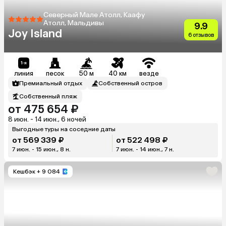
Северный Мале Атолл, Каафу
Атолл, Мальдивы
9.9
Joy Island
6 отзывов
линия
песок
50 м
40 км
везде
Премиальный отдых
Собственный остров
Собственный пляж
от 475 654 ₽
8 июн. - 14 июн., 6 ночей
Выгодные туры на соседние даты
от 569 339 ₽
от 522 498 ₽
7 июн. - 15 июн., 8 н.
7 июн. - 14 июн., 7 н.
Кешбэк
+ 9 084