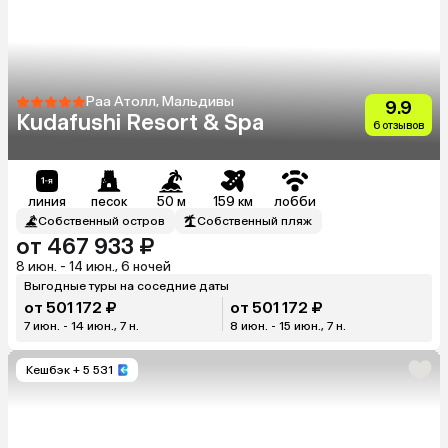
Раа Атолл, Мальдивы
9.9
Kudafushi Resort & Spa
6 отзывов
линия
песок
50 м
159 км
лобби
Собственный остров
Собственный пляж
от 467 933 ₽
8 июн. - 14 июн., 6 ночей
Выгодные туры на соседние даты
от 501 172 ₽
от 501 172 ₽
7 июн. - 14 июн., 7 н.
8 июн. - 15 июн., 7 н.
Кешбэк
+ 5 531