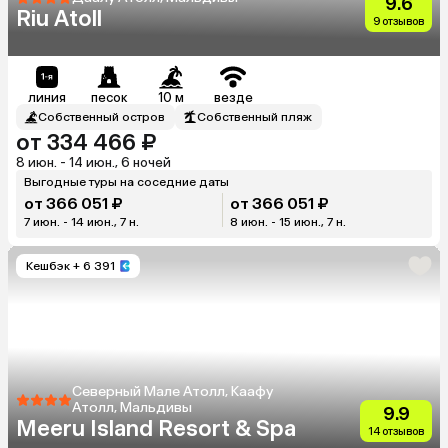
9.6
Riu Atoll
9 отзывов
линия
песок
10 м
везде
Собственный остров
Собственный пляж
от 334 466 ₽
8 июн. - 14 июн., 6 ночей
Выгодные туры на соседние даты
от 366 051 ₽
от 366 051 ₽
7 июн. - 14 июн., 7 н.
8 июн. - 15 июн., 7 н.
Кешбэк
+ 6 391
Северный Мале Атолл, Каафу
Атолл, Мальдивы
9.9
Meeru Island Resort & Spa
14 отзывов