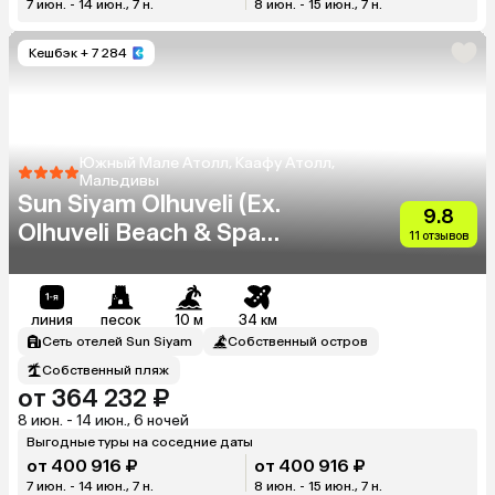
7 июн. - 14 июн., 7 н.
8 июн. - 15 июн., 7 н.
Кешбэк
+ 7 284
Южный Мале Атолл, Каафу Атолл,
Мальдивы
Sun Siyam Olhuveli (Ex.
9.8
Olhuveli Beach & Spa
11 отзывов
Resort)
линия
песок
10 м
34 км
Сеть отелей Sun Siyam
Собственный остров
Собственный пляж
от 364 232 ₽
8 июн. - 14 июн., 6 ночей
Выгодные туры на соседние даты
от 400 916 ₽
от 400 916 ₽
7 июн. - 14 июн., 7 н.
8 июн. - 15 июн., 7 н.