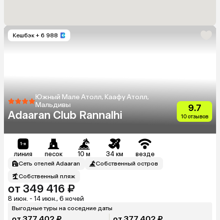
Кешбэк
+ 6 988
Южный Мале Атолл, Каафу Атолл,
Мальдивы
9.7
Adaaran Club Rannalhi
10 отзывов
линия
песок
10 м
34 км
везде
Сеть отелей Adaaran
Собственный остров
Собственный пляж
от 349 416 ₽
8 июн. - 14 июн., 6 ночей
Выгодные туры на соседние даты
от 377 402 ₽
от 377 402 ₽