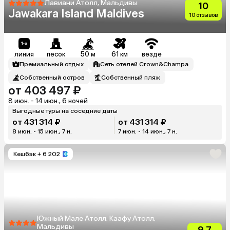
Лавиани Атолл, Мальдивы
10
Jawakara Island Maldives
10 отзывов
линия
песок
50 м
61 км
везде
Премиальный отдых
Сеть отелей Crown&Champa
Собственный остров
Собственный пляж
от 403 497 ₽
8 июн. - 14 июн., 6 ночей
Выгодные туры на соседние даты
от 431 314 ₽
от 431 314 ₽
8 июн. - 15 июн., 7 н.
7 июн. - 14 июн., 7 н.
Кешбэк
+ 6 202
Южный Мале Атолл, Каафу Атолл,
Мальдивы
9.7