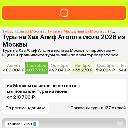
Туры
,
Туры из Москвы
,
Туры на Мальдивы из Москвы
,
Туры в Хаа Алиф Атолл из Москвы
Туры на Хаа Алиф Атолл в июле 2026 из
Москвы
Туры на Хаа Алиф Атолл в июле из Москвы с перелетом —
ищите и сравнивайте туры онлайн по всем туроператорам.
Август
Сентябрь
Октябрь
Ноябрь
Декабрь
Янв
480 004 ₽
407 678 ₽
497 043 ₽
455 278 ₽
519 824 ₽
544 
из
Москвы
на июль
вылетов нет
мы показали туры
на
июнь
от 218 793 ₽
По рекомендации
Показаны туры в 127 отелей
Кешбэк
+ 7 158