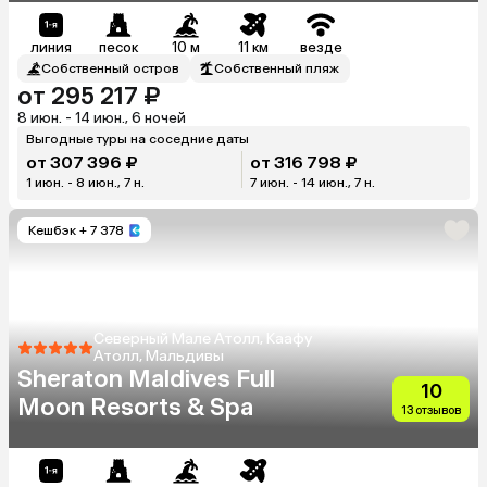
линия
песок
10 м
11 км
везде
Собственный остров
Собственный пляж
от 295 217 ₽
8 июн. - 14 июн., 6 ночей
Выгодные туры на соседние даты
от 307 396 ₽
от 316 798 ₽
1 июн. - 8 июн., 7 н.
7 июн. - 14 июн., 7 н.
Кешбэк
+ 7 378
Северный Мале Атолл, Каафу
Атолл, Мальдивы
Sheraton Maldives Full
10
Moon Resorts & Spa
13 отзывов