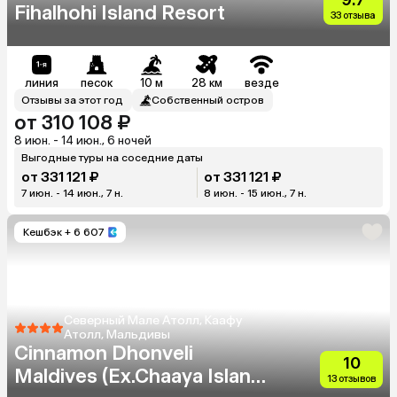
Fihalhohi Island Resort
33 отзыва
линия
песок
10 м
28 км
везде
Отзывы за этот год
Собственный остров
от 310 108 ₽
8 июн. - 14 июн., 6 ночей
Выгодные туры на соседние даты
от 331 121 ₽
от 331 121 ₽
7 июн. - 14 июн., 7 н.
8 июн. - 15 июн., 7 н.
Кешбэк
+ 6 607
Северный Мале Атолл, Каафу
Атолл, Мальдивы
Cinnamon Dhonveli
10
Maldives (Ex.Chaaya Island
13 отзывов