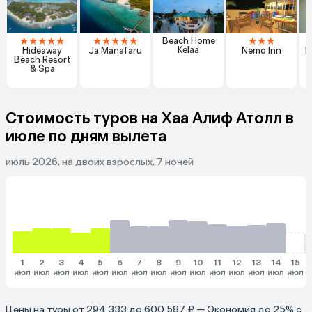
★
★
★
★
★
★
★
★
★
★
★
★
★
Beach Home
Kelaa
Hideaway
Ja Manafaru
Nemo Inn
T
Beach Resort
& Spa
Стоимость туров на Хаа Алиф Атолл в
июле по дням вылета
июль 2026, на двоих взрослых, 7 ночей
1
2
3
4
5
6
7
8
9
10
11
12
13
14
15
июл
июл
июл
июл
июл
июл
июл
июл
июл
июл
июл
июл
июл
июл
июл
и
Цены на туры от 294 333 до 600 587 ₽ — Экономия до 25% с