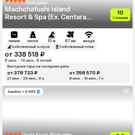
Мальдивы
Machchafushi Island
10
Resort & Spa (Ex. Centara
7 отзывов
Grand Island Resort & Spa
Maldives)
линия
песок
10 м
87 км
везде
Собственный остров
Собственный пляж
от 338 518 ₽
8 июн. - 14 июн., 6 ночей
Выгодные туры на соседние даты
от 378 723 ₽
от 358 570 ₽
21 июн. - 29 июн., 8 н.
8 июн. - 15 июн., 7 н.
Кешбэк
+ 6 689
Даалу Атолл, Мальдивы