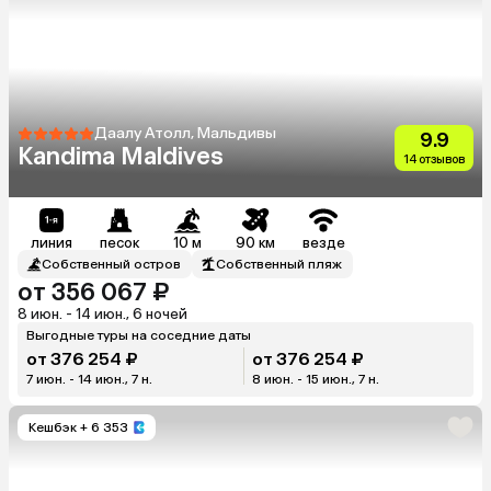
Даалу Атолл, Мальдивы
9.9
Kandima Maldives
14 отзывов
линия
песок
10 м
90 км
везде
Собственный остров
Собственный пляж
от 356 067 ₽
8 июн. - 14 июн., 6 ночей
Выгодные туры на соседние даты
от 376 254 ₽
от 376 254 ₽
7 июн. - 14 июн., 7 н.
8 июн. - 15 июн., 7 н.
Кешбэк
+ 6 353