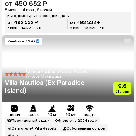
от 450 652 ₽
8 июн. - 14 июн., 6 ночей
Выгодные туры на соседние даты
от 492 532 ₽
от 492 532 ₽
7 июн. - 14 июн., 7 н.
8 июн. - 15 июн., 7 н.
Кешбэк
+ 7 370
Северный Мале Атолл, Каафу
Атолл, Мальдивы
Villa Nautica (Ex.Paradise
9.6
Island)
21 отзыв
линия
песок
10 м
10 км
везде
Премиальный отдых
Обновлен в 2024 году
Сеть отелей Villa Resorts
Собственный остров