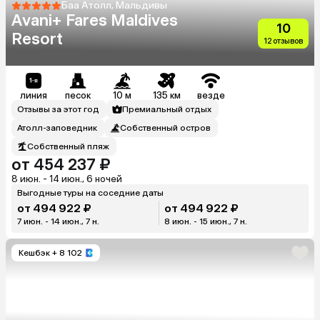
Баа Атолл, Мальдивы
Avani+ Fares Maldives
10
Resort
12 отзывов
линия
песок
10 м
135 км
везде
Отзывы за этот год
Премиальный отдых
Атолл-заповедник
Собственный остров
Собственный пляж
от 454 237 ₽
8 июн. - 14 июн., 6 ночей
Выгодные туры на соседние даты
от 494 922 ₽
от 494 922 ₽
7 июн. - 14 июн., 7 н.
8 июн. - 15 июн., 7 н.
Кешбэк
+ 8 102