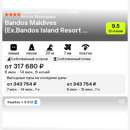
Северный Мале Атолл, Каафу
Атолл, Мальдивы
Bandos Maldives
9.5
(Ex.Bandos Island Resort &
23 отзыва
Spa)
линия
песок
20 м
7 км
платно
Собственный остров
Собственный пляж
от 317 680 ₽
8 июн. - 14 июн., 6 ночей
Выгодные туры на соседние даты
от 343 754 ₽
от 343 754 ₽
7 июн. - 14 июн., 7 н.
8 июн. - 15 июн., 7 н.
Кешбэк
+ 9 513