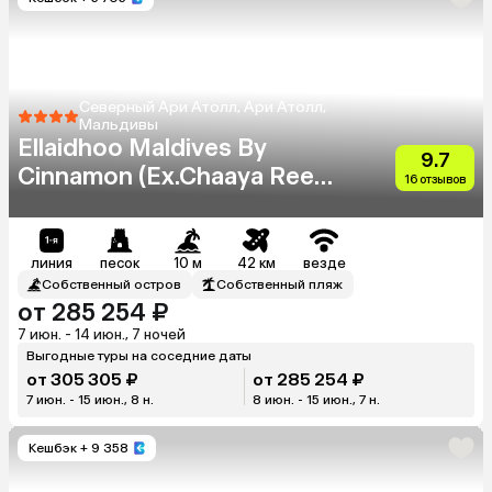
Северный Ари Атолл, Ари Атолл,
Мальдивы
Ellaidhoo Maldives By
9.7
Cinnamon (Ex.Chaaya Reef
16 отзывов
Ellaidhoo)
линия
песок
10 м
42 км
везде
Собственный остров
Собственный пляж
от 285 254 ₽
7 июн. - 14 июн., 7 ночей
Выгодные туры на соседние даты
от 305 305 ₽
от 285 254 ₽
7 июн. - 15 июн., 8 н.
8 июн. - 15 июн., 7 н.
Кешбэк
+ 9 358