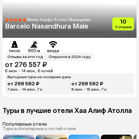
Мале, Каафу Атолл, Мальдивы
10
Barcelo Nasandhura Male
11 отзывов
песок
900 м
везде
Отзывы за этот год
Открылся в 2024 году
от 276 557 ₽
8 июн. - 14 июн., 6 ночей
Выгодные туры на соседние даты
от 298 582 ₽
от 298 582 ₽
7 июн. - 14 июн., 7 н.
8 июн. - 15 июн., 7 н.
Туры в лучшие отели Хаа Алиф Атолла
Популярные отели
Туры в популярные у гостей отели