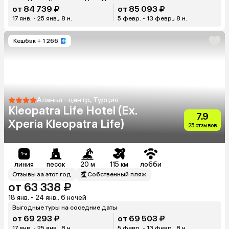
от 84 739 ₽
от 85 093 ₽
17 янв. - 25 янв., 8 н.
5 февр. - 13 февр., 8 н.
Кешбэк
+ 1 266
Аланья - центр, Турция
Kleopatra Life Hotel (Ex.
7.9
Xperia Kleopatra Life)
25 отзывов
линия
песок
20 м
115 км
лобби
Отзывы за этот год
Собственный пляж
от 63 338 ₽
18 янв. - 24 янв., 6 ночей
Выгодные туры на соседние даты
от 69 293 ₽
от 69 503 ₽
17 янв. - 25 янв., 8 н.
5 февр. - 13 февр., 8 н.