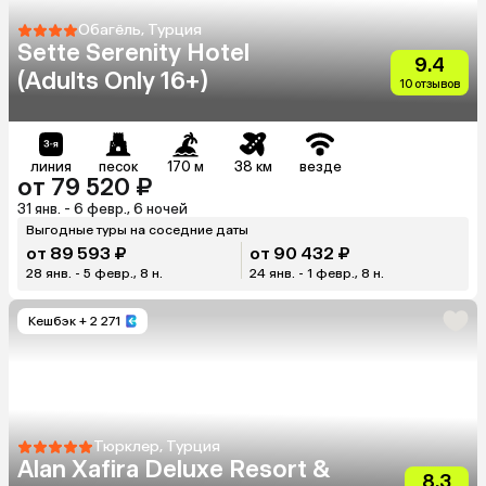
Обагёль, Турция
Sette Serenity Hotel
9.4
(Adults Only 16+)
10 отзывов
линия
песок
170 м
38 км
везде
от 79 520 ₽
31 янв. - 6 февр., 6 ночей
Выгодные туры на соседние даты
от 89 593 ₽
от 90 432 ₽
28 янв. - 5 февр., 8 н.
24 янв. - 1 февр., 8 н.
Кешбэк
+ 2 271
Тюрклер, Турция
Alan Xafira Deluxe Resort &
8.3