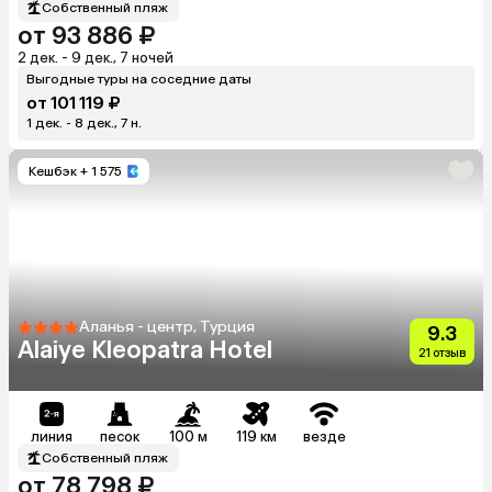
Собственный пляж
от 93 886 ₽
2 дек. - 9 дек., 7 ночей
Выгодные туры на соседние даты
от 101 119 ₽
1 дек. - 8 дек., 7 н.
Кешбэк
+ 1 575
Аланья - центр, Турция
9.3
Alaiye Kleopatra Hotel
21 отзыв
линия
песок
100 м
119 км
везде
Собственный пляж
от 78 798 ₽