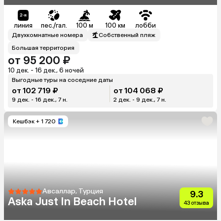
линия
пес./гал.
100 м
100 км
лобби
Двухкомнатные номера
Собственный пляж
Большая территория
от 95 200 ₽
10 дек. - 16 дек., 6 ночей
Выгодные туры на соседние даты
от 102 719 ₽
от 104 068 ₽
9 дек. - 16 дек., 7 н.
2 дек. - 9 дек., 7 н.
Кешбэк
+ 1 720
Авсаллар, Турция
9.3
Aska Just In Beach Hotel
43 отзыва