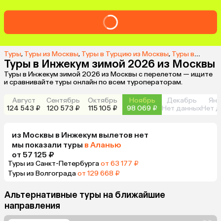
Туры
,
Туры из Москвы
,
Туры в Турцию из Москвы
,
Туры в Инжекум из Москвы
Туры в Инжекум зимой 2026 из Москвы
Туры в Инжекум зимой 2026 из Москвы с перелетом — ищите
и сравнивайте туры онлайн по всем туроператорам.
Август
Сентябрь
Октябрь
Ноябрь
Декабрь
Янв
124 543 ₽
120 573 ₽
115 105 ₽
98 069 ₽
Нет данных
Нет д
из
Москвы
в Инжекум
вылетов нет
мы показали туры
в Аланью
от 57 125 ₽
Туры из Санкт-Петербурга
от 63 177 ₽
Туры из Волгограда
от 129 668 ₽
Альтернативные туры на ближайшие
направления