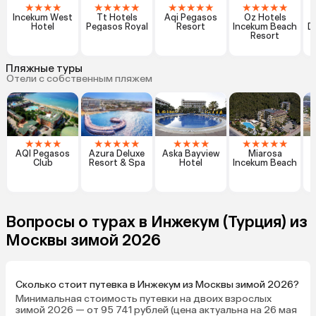
★
★
★
★
★
★
★
★
★
★
★
★
★
★
★
★
★
★
★
Incekum West
Tt Hotels
Aqi Pegasos
Oz Hotels
Hotel
Pegasos Royal
Resort
Incekum Beach
D
Resort
Пляжные туры
Отели с собственным пляжем
★
★
★
★
★
★
★
★
★
★
★
★
★
★
★
★
★
★
AQI Pegasos
Azura Deluxe
Aska Bayview
Miarosa
Club
Resort & Spa
Hotel
Incekum Beach
Вопросы о турах в Инжекум (Турция) из
Москвы зимой 2026
Сколько стоит путевка в Инжекум из Москвы зимой 2026?
Минимальная стоимость путевки на двоих взрослых
зимой 2026 — от 95 741 рублей (цена актуальна на 26 мая