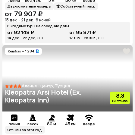
линия
пес./гал.
5 м
130 км
везде
Двухкомнатные номера
Собственный пляж
от 79 907 ₽
15 дек. - 21 дек., 6 ночей
Выгодные туры на соседние даты
от 92 148 ₽
от 95 871 ₽
14 дек. - 22 дек., 8 н.
17 янв. - 25 янв., 8 н.
Кешбэк
+ 1 284
Аланья - центр, Турция
Kleopatra Arsi Hotel (Ex.
8.3
Kleopatra Inn)
83 отзыва
линия
песок
80 м
45 км
везде
Отзывы за этот год