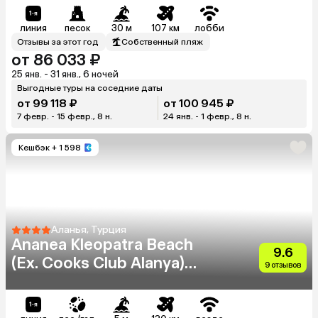
линия
песок
30 м
107 км
лобби
Отзывы за этот год
Собственный пляж
от 86 033 ₽
25 янв. - 31 янв., 6 ночей
Выгодные туры на соседние даты
от 99 118 ₽
от 100 945 ₽
7 февр. - 15 февр., 8 н.
24 янв. - 1 февр., 8 н.
Кешбэк
+ 1 598
Аланья, Турция
Ananea Kleopatra Beach
9.6
(Ex. Cooks Club Alanya)
9 отзывов
(Adults Only 12+)