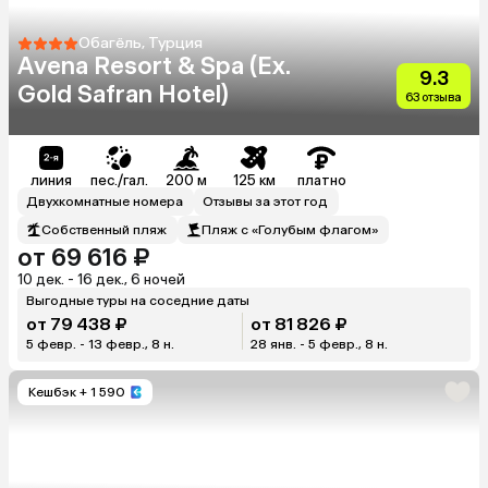
Обагёль, Турция
Avena Resort & Spa (Ex.
9.3
Gold Safran Hotel)
63 отзыва
линия
пес./гал.
200 м
125 км
платно
Двухкомнатные номера
Отзывы за этот год
Собственный пляж
Пляж с «Голубым флагом»
от 69 616 ₽
10 дек. - 16 дек., 6 ночей
Выгодные туры на соседние даты
от 79 438 ₽
от 81 826 ₽
5 февр. - 13 февр., 8 н.
28 янв. - 5 февр., 8 н.
Кешбэк
+ 1 590