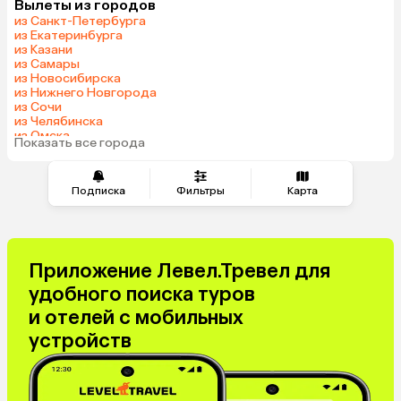
Вылеты из городов
Грузия
Танзания
из Санкт-Петербурга
Индонезия
Армения
из Екатеринбурга
из Казани
Сейшелы
Шри-Ланка
из Самары
Казахстан
Азербайджан
из Новосибирска
из Нижнего Новгорода
Узбекистан
Черногория
из Сочи
Маврикий
Индия
из Челябинска
из Омска
Сербия
Марокко
Показать все города
из Красноярска
Катар
Кипр
Малайзия
Южная Корея
Подписка
Фильтры
Карта
Оман
Филиппины
Киргизия
Иордания
Израиль
Гонконг
Приложение Левел.Тревел для
Саудовская Аравия
Бахрейн
удобного поиска туров
Куба
Греция
и отелей с мобильных
Италия
Испания
устройств
Венгрия
Болгария