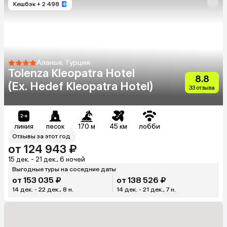
Кешбэк
+ 2 498
Аланья, Турция
Tolenza Kleopatra Hotel
8.8
(Ex. Hedef Kleopatra Hotel)
33 отзыва
линия
песок
170 м
45 км
лобби
Отзывы за этот год
от 124 943 ₽
15 дек. - 21 дек., 6 ночей
Выгодные туры на соседние даты
от 153 035 ₽
от 138 526 ₽
14 дек. - 22 дек., 8 н.
14 дек. - 21 дек., 7 н.