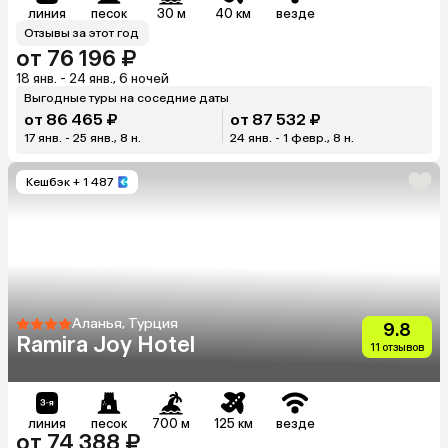
линия
песок
30 м
40 км
везде
Отзывы за этот год
от 76 196 ₽
18 янв. - 24 янв., 6 ночей
Выгодные туры на соседние даты
от 86 465 ₽
от 87 532 ₽
17 янв. - 25 янв., 8 н.
24 янв. - 1 февр., 8 н.
Кешбэк
+ 1 487
Аланья, Турция
9.8
Ramira Joy Hotel
11 отзывов
линия
песок
700 м
125 км
везде
от 74 388 ₽