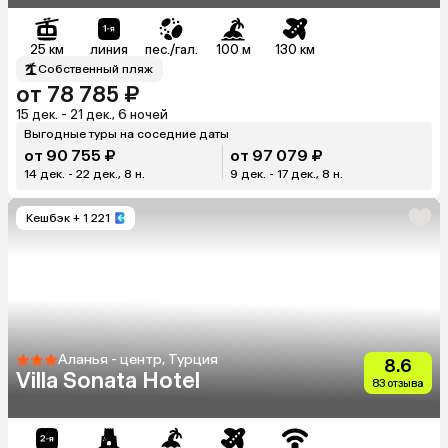
25 км
линия
пес./гал.
100 м
130 км
Собственный пляж
от 78 785 ₽
15 дек. - 21 дек., 6 ночей
Выгодные туры на соседние даты
от 90 755 ₽
от 97 079 ₽
14 дек. - 22 дек., 8 н.
9 дек. - 17 дек., 8 н.
Кешбэк
+ 1 221
Аланья - центр, Турция
8.6
Villa Sonata Hotel
83 отзыва