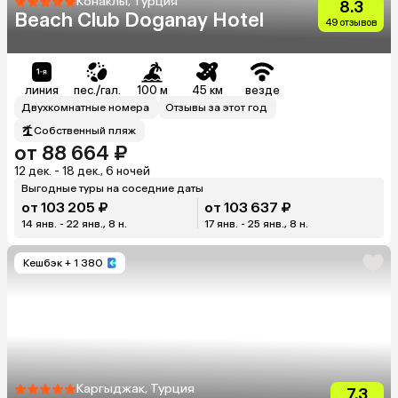
Конаклы, Турция
8.3
Beach Club Doganay Hotel
49 отзывов
линия
пес./гал.
100 м
45 км
везде
Двухкомнатные номера
Отзывы за этот год
Собственный пляж
от 88 664 ₽
12 дек. - 18 дек., 6 ночей
Выгодные туры на соседние даты
от 103 205 ₽
от 103 637 ₽
14 янв. - 22 янв., 8 н.
17 янв. - 25 янв., 8 н.
Кешбэк
+ 1 380
Каргыджак, Турция
7.3