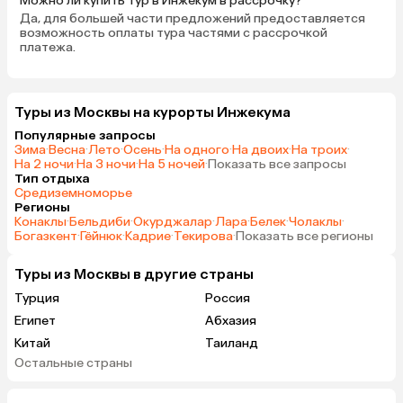
Можно ли купить тур в Инжекум в рассрочку?
Да, для большей части предложений предоставляется
возможность оплаты тура частями с рассрочкой
платежа.
Туры из Москвы на курорты Инжекума
Популярные запросы
Зима
·
Весна
·
Лето
·
Осень
·
На одного
·
На двоих
·
На троих
·
На 2 ночи
·
На 3 ночи
·
На 5 ночей
·
Показать все запросы
Тип отдыха
Средиземноморье
Регионы
Конаклы
·
Бельдиби
·
Окурджалар
·
Лара
·
Белек
·
Чолаклы
·
Богазкент
·
Гёйнюк
·
Кадрие
·
Текирова
·
Показать все регионы
Туры из Москвы в другие страны
Турция
Россия
Египет
Абхазия
Китай
Таиланд
Остальные страны
Вьетнам
ОАЭ
Мальдивы
Тунис