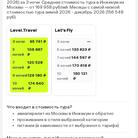
2026) за 3 ночи. Средняя стоимость тура в Инжекум из
Москвы — от 169 958 рублей. Месяцы с самой низкой
стоимостью тура зимой 2026 - декабрь 2026 (156 548
руб).
Level.Travel
Let's Fly
3 ночи
95 741 ₽
3 ночи
—
5
106 887
5 ночей
133 823 ₽
ночей
₽
7 ночей
144 597 ₽
7
120 528
9 ночей
170 618 ₽
ночей
₽
10
180 121
9 ночей
129 180 ₽
ночей
₽
10
174 640
ночей
₽
Что входит в стоимость тура?
авиаперелет из Москвы в Инжекум и обратно
проживание в отеле выбранной категории
питание (в зависимости от выбранного тарифа)