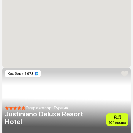
Кешбэк
+ 1 973
Окурджалар, Турция
Justiniano Deluxe Resort
8.5
Hotel
104 отзыва