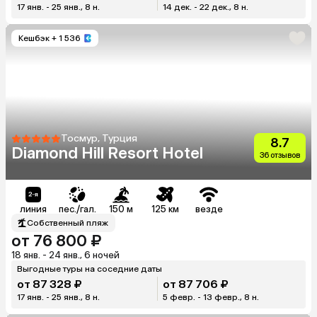
17 янв. - 25 янв., 8 н.
14 дек. - 22 дек., 8 н.
Кешбэк
+ 1 536
Тосмур, Турция
8.7
Diamond Hill Resort Hotel
36 отзывов
линия
пес./гал.
150 м
125 км
везде
Собственный пляж
от 76 800 ₽
18 янв. - 24 янв., 6 ночей
Выгодные туры на соседние даты
от 87 328 ₽
от 87 706 ₽
17 янв. - 25 янв., 8 н.
5 февр. - 13 февр., 8 н.