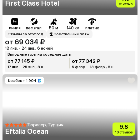
First Class Hotel
61 отзыв
линия
пес./гал.
50 м
140 км
платно
Отзывы за этот год
Собственный пляж
от 69 034 ₽
18 янв. - 24 янв., 6 ночей
Выгодные туры на соседние даты
от 77 145 ₽
от 77 342 ₽
17 янв. - 25 янв., 8 н.
5 февр. - 13 февр., 8 н.
Кешбэк
+ 1 904
Тюрклер, Турция
9.8
Eftalia Ocean
10 отзывов