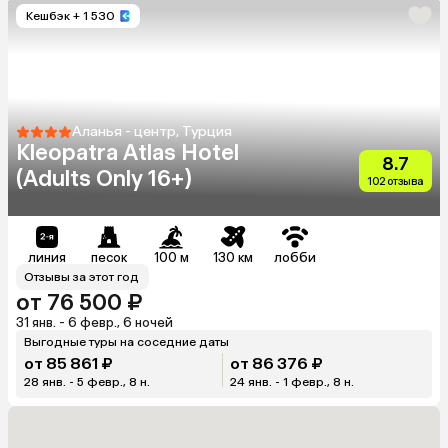
Кешбэк
+ 1 530
Аланья - центр, Турция
Kleopatra Atlas Hotel
8.7
(Adults Only 16+)
102 отзыва
линия
песок
100 м
130 км
лобби
Отзывы за этот год
от 76 500 ₽
31 янв. - 6 февр., 6 ночей
Выгодные туры на соседние даты
от 85 861 ₽
от 86 376 ₽
28 янв. - 5 февр., 8 н.
24 янв. - 1 февр., 8 н.