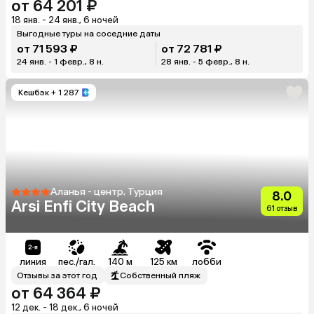
от 64 201 ₽
18 янв. - 24 янв., 6 ночей
Выгодные туры на соседние даты
от 71 593 ₽
от 72 781 ₽
24 янв. - 1 февр., 8 н.
28 янв. - 5 февр., 8 н.
Кешбэк
+ 1 287
Аланья - центр, Турция
8.0
Arsi Enfi City Beach
61 отзыв
линия
пес./гал.
140 м
125 км
лобби
Отзывы за этот год
Собственный пляж
от 64 364 ₽
12 дек. - 18 дек., 6 ночей