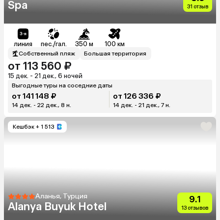
Spa
31 отзыв
линия
пес./гал.
350 м
100 км
Собственный пляж
Большая территория
от 113 560 ₽
15 дек. - 21 дек., 6 ночей
Выгодные туры на соседние даты
от 141 148 ₽
от 126 336 ₽
14 дек. - 22 дек., 8 н.
14 дек. - 21 дек., 7 н.
Кешбэк
+ 1 513
Аланья, Турция
9.1
Alanya Buyuk Hotel
13 отзывов