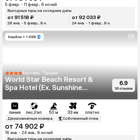
5 февр. - 11 февр., 6 ночей
Выгодные туры на соседние даты
от 91 518 ₽
от 92 033 ₽
28 янв. - 5 февр., 8 н.
24 янв. - 1 февр., 8 н.
Кешбэк
+ 1 498
Кестель, Турция
World Star Beach Resort &
6.9
Spa Hotel (Ex. Sunshine
36 отзывов
Hotel)
линия
пес./гал.
50 м
33 км
платно
Двухкомнатные номера
Собственный пляж
от 74 902 ₽
18 янв. - 24 янв., 6 ночей
Выгодные туры на соседние даты