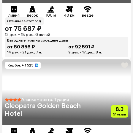
линия
песок
100 м
40 км
везде
Отзывы за этот год
от 75 687 ₽
12 дек. - 18 дек., 6 ночей
Выгодные туры на соседние даты
от 80 856 ₽
от 92 591 ₽
14 дек. - 21 дек., 7 н.
9 дек. - 17 дек., 8 н.
Кешбэк
+ 1 523
Аланья - центр, Турция
Cleopatra Golden Beach
8.3
Hotel
51 отзыв