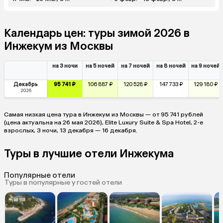
Календарь цен: туры зимой 2026 в
Инжекум из Москвы
на 3 ночи
на 5 ночей
на 7 ночей
на 8 ночей
на 9 ночей
Декабрь
95 741 ₽
106 887 ₽
120 528 ₽
147 733 ₽
129 180 ₽
2026
Самая низкая цена тура в Инжекум из Москвы — от 95 741 рублей
(цена актуальна на 26 мая 2026), Elite Luxury Suite & Spa Hotel, 2-е
взрослых, 3 ночи, 13 декабря — 16 декабря.
Туры в лучшие отели Инжекума
Популярные отели
Туры в популярные у гостей отели