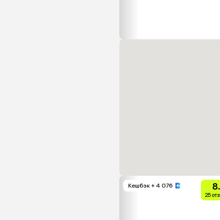
8
Кешбэк
+ 4 076
25 от