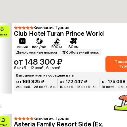
Кизилагач, Турция
.0
Club Hotel Turan Prince World
тзыва
линия
пес./гал.
200 м
80 км
Двухкомнатные номера
Собственный пляж
от 148 300 ₽
Показ
тур
6 нояб. - 12 нояб., 6 ночей
Выгодные туры на соседние даты
от 169 825 ₽
от 172 447 ₽
от 175 068
20 нояб. - 28 нояб., 8 н.
10 нояб. - 18 нояб., 8 н.
15 нояб. - 23 но
ы
Кизилагач, Турция
.3
Asteria Family Resort Side (Ex.
отзыв