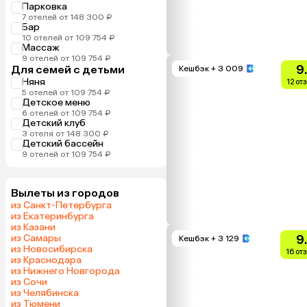
Парковка
7 отелей от 148 300 ₽
Бар
10 отелей от 109 754 ₽
Массаж
9 отелей от 109 754 ₽
9
Для семей с детьми
Кешбэк
+ 3 009
Няня
12 от
5 отелей от 109 754 ₽
Детское меню
6 отелей от 109 754 ₽
Детский клуб
3 отеля от 148 300 ₽
Детский бассейн
9 отелей от 109 754 ₽
Вылеты из городов
из Санкт-Петербурга
из Екатеринбурга
из Казани
из Самары
9
Кешбэк
+ 3 129
из Новосибирска
16 от
из Краснодара
из Нижнего Новгорода
из Сочи
из Челябинска
из Тюмени