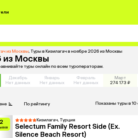
тели
гач из Москвы
,
Туры в Кизилагач в ноябре 2026 из Москвы
6 из Москвы
сравнивайте туры онлайн по всем туроператорам.
Декабрь
Январь
Февраль
Март
Нет данных
Нет данных
Нет данных
274 173 ₽
Показаны туры в 10
ене
По рейтингу
Кизилагач, Турция
.2
Selectum Family Resort Side (Ex.
зывов
Silence Beach Resort)