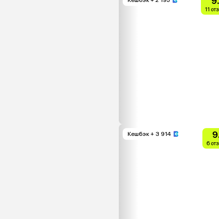
9
11 от
9
Кешбэк
+ 3 914
6 от