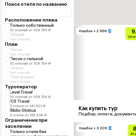
Поиск отеля по названию
Расположение пляжа
Только собственный
10 отелей от 109 754 ₽
9
Кешбэк
+ 2 966
Общий
24 о
Нет отелей
Пляж
Песок
Нет отелей
Песок с галькой
10 отелей от 109 754 ₽
Галька
Нет отелей
Платформа
Нет отелей
Туроператор
Level.Travel
10 отелей от 109 754 ₽
ICS Travel
3 отеля от 141 501 ₽
Как купить тур
Biblio Globus
Подбор, оплата, документ
3 отеля от 145 236 ₽
Ограничения при
заселении
8
Кешбэк
+ 3 209
Только отели без
41 