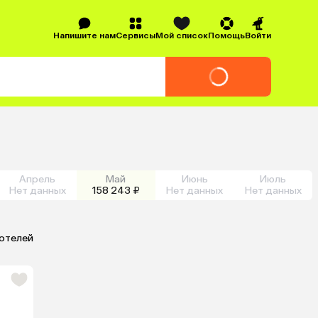
Напишите нам
Сервисы
Мой список
Помощь
Войти
Апрель
Май
Июнь
Июль
Нет данных
158 243 ₽
Нет данных
Нет данных
 отелей