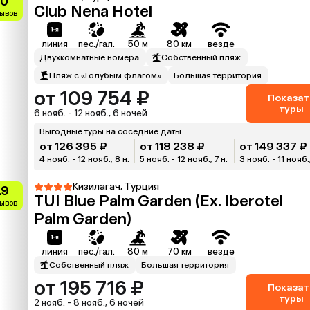
.0
Club Nena Hotel
зывов
линия
пес./гал.
50 м
80 км
везде
Двухкомнатные номера
Собственный пляж
Пляж с «Голубым флагом»
Большая территория
от 109 754 ₽
Показат
туры
6 нояб. - 12 нояб., 6 ночей
Выгодные туры на соседние даты
от 126 395 ₽
от 118 238 ₽
от 149 337 ₽
4 нояб. - 12 нояб., 8 н.
5 нояб. - 12 нояб., 7 н.
3 нояб. - 11 нояб.,
Кизилагач, Турция
.9
TUI Blue Palm Garden (Ex. Iberotel
зывов
Palm Garden)
линия
пес./гал.
80 м
70 км
везде
Собственный пляж
Большая территория
от 195 716 ₽
Показат
туры
2 нояб. - 8 нояб., 6 ночей