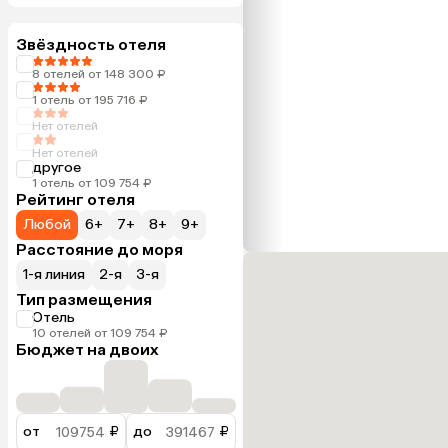
Звёздность отеля
8 отелей от 148 300 ₽
1 отель от 195 716 ₽
Нет отелей
Нет отелей
другое
1 отель от 109 754 ₽
Рейтинг отеля
Любой
6+
7+
8+
9+
Расстояние до моря
1-я линия
2-я
3-я
Тип размещения
Отель
10 отелей от 109 754 ₽
Бюджет на двоих
от
₽
до
₽