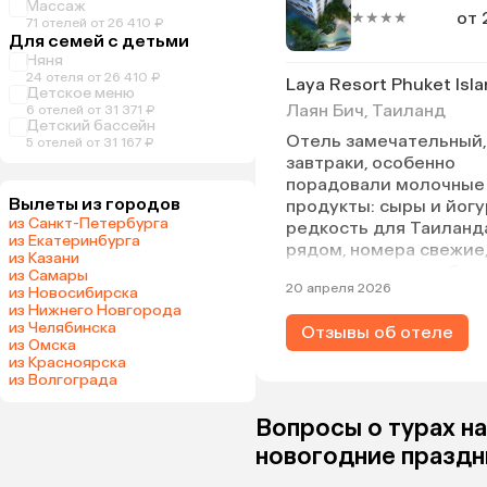
Массаж
от 
★★★★
71 отелей от 26 410 ₽
Для семей с детьми
Няня
24 отеля от 26 410 ₽
Детское меню
Лаян Бич, Таиланд
6 отелей от 31 371 ₽
Детский бассейн
Отель замечательный,
5 отелей от 31 167 ₽
завтраки, особенно
порадовали молочные
Вылеты из городов
продукты: сыры и йогу
из Санкт-Петербурга
редкость для Таиланд
из Екатеринбурга
рядом, номера свежие
из Казани
спала с открытым бал
из Самары
20 апреля 2026
наслаждалась ночным
из Новосибирска
из Нижнего Новгорода
"стрекочами", отель
из Челябинска
Отзывы об отеле
рекомендую.
из Омска
из Красноярска
из Волгограда
Вопросы о турах на
новогодние праздн