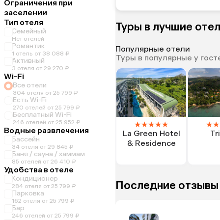
Ограничения при
заселении
Тип отеля
Туры в лучшие отел
Семейный
Нет отелей
Романтик
Популярные отели
1 отель от 38 088 ₽
Туры в популярные у гост
Активный
3 отеля от 29 270 ₽
Wi-Fi
Все отели
304 отеля от 25 799 ₽
Есть Wi-Fi
270 отелей от 25 799 ₽
Бесплатный Wi-Fi
246 отелей от 25 952 ₽
★
★
★
★
★
★
★
Водные развлечения
La Green Hotel
Tr
Бассейн
& Residence
34 отеля от 29 845 ₽
Баня / сауна / хаммам
85 отелей от 26 410 ₽
Удобства в отеле
Кондиционер
Последние отзывы
284 отеля от 25 799 ₽
Парковка
162 отеля от 25 799 ₽
Бар
246 отелей от 25 799 ₽