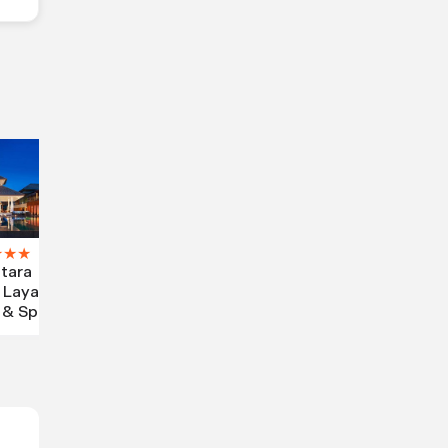
★
★
★
tara
 Layan
 & Spa