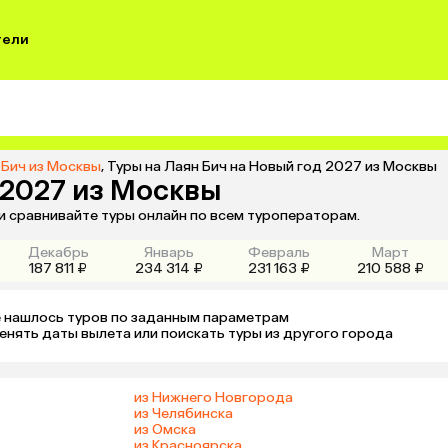
тели
 Бич из Москвы
,
Туры на Лаян Бич на Новый год 2027 из Москвы
 2027 из Москвы
и сравнивайте туры онлайн по всем туроператорам.
Декабрь
Январь
Февраль
Март
187 811 ₽
234 314 ₽
231 163 ₽
210 588 ₽
 нашлось туров по заданным параметрам 

енять даты вылета или поискать туры из другого города
из Нижнего Новгорода
из Челябинска
из Омска
из Красноярска