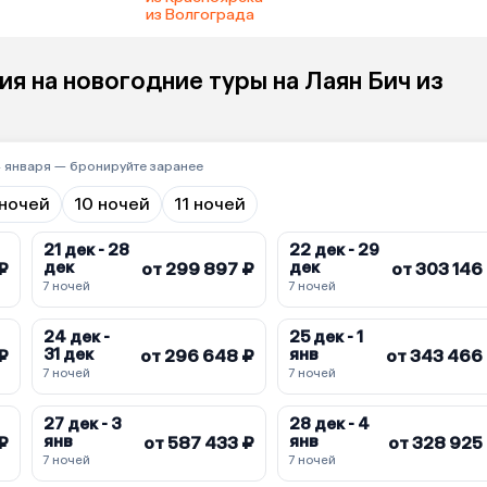
из Волгограда
я на новогодние туры на Лаян Бич из
4 января — бронируйте заранее
 ночей
10 ночей
11 ночей
21 дек - 28
22 дек - 29
дек
дек
₽
от 299 897 ₽
от 303 146
7 ночей
7 ночей
24 дек -
25 дек - 1
31 дек
янв
 ₽
от 296 648 ₽
от 343 466
7 ночей
7 ночей
27 дек - 3
28 дек - 4
янв
янв
₽
от 587 433 ₽
от 328 925
7 ночей
7 ночей