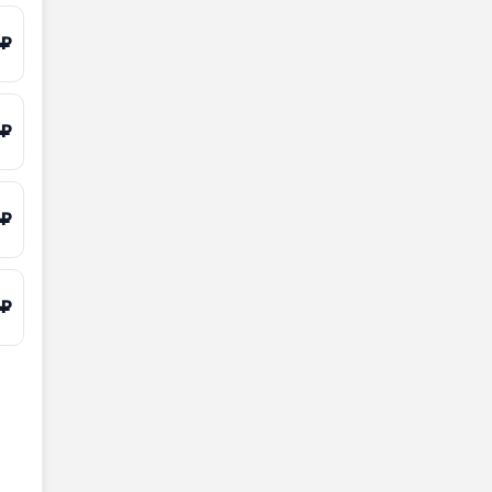
 ₽
 ₽
 ₽
 ₽