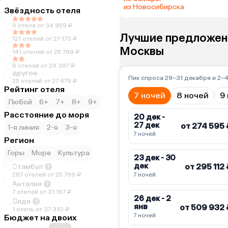
из Новосибирска
Звёздность отеля
4 отеля от 34 959 ₽
Лучшие предложени
121 отелей от 27 173 ₽
Москвы
141 отелей от 25 799 ₽
6 отелей от 29 387 ₽
другое
Пик спроса 29–31 декабря и 2–
25 отелей от 27 479 ₽
Рейтинг отеля
7 ночей
8 ночей
9
Любой
6+
7+
8+
9+
Расстояние до моря
20 дек -
27 дек
от 274 595 
1-я линия
2-я
3-я
7 ночей
Регион
Горы
Море
Культура
23 дек - 30
дек
от 295 112
Стамбул
287 отелей от 25 799 ₽
7 ночей
Анталия
7 отелей от 31 167 ₽
26 дек - 2
Сиде
янв
от 509 932 
1 отель от 37 310 ₽
7 ночей
Бюджет на двоих