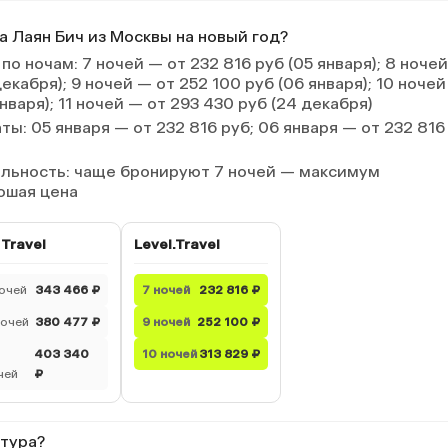
а Лаян Бич из Москвы на новый год?
по ночам
: 7 ночей — от 232 816 руб (05 января); 8 ноче
декабря); 9 ночей — от 252 100 руб (06 января); 10 ноче
января); 11 ночей — от 293 430 руб (24 декабря)
аты
: 05 января — от 232 816 руб; 06 января — от 232 816
ельность
: чаще бронируют 7 ночей — максимум
ошая цена
 Travel
Level.Travel
ночей
343 466 ₽
7 ночей
232 816 ₽
ночей
380 477 ₽
9 ночей
252 100 ₽
403 340
10 ночей
313 829 ₽
чей
₽
 тура?