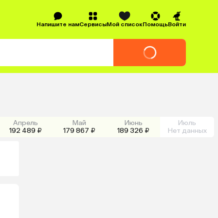
Напишите нам
Сервисы
Мой список
Помощь
Войти
Апрель
Май
Июнь
Июль
192 489 ₽
179 867 ₽
189 326 ₽
Нет данных