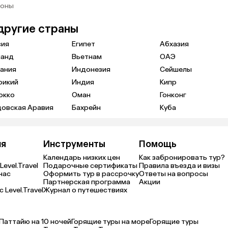
ионы
другие страны
сия
Египет
Абхазия
ланд
Вьетнам
ОАЭ
ания
Индонезия
Сейшелы
рикий
Индия
Кипр
окко
Оман
Гонконг
довская Аравия
Бахрейн
Куба
ия
Инструменты
Помощь
Календарь низких цен
Как забронировать тур?
Level.Travel
Подарочные сертификаты
Правила въезда и визы
нас
Оформить тур в рассрочку
Ответы на вопросы
Партнерская программа
Акции
 Level.Travel
Журнал о путешествиях
 Паттайю на 10 ночей
Горящие туры на море
Горящие туры