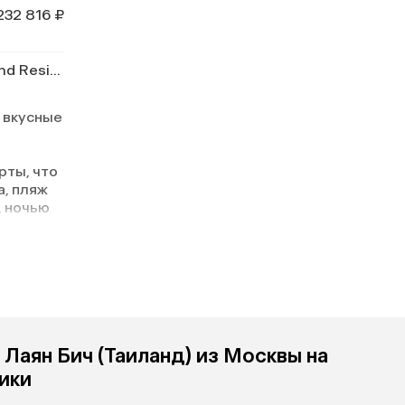
232 816 ₽
Laya Resort Phuket Island Residence
 вкусные
рты, что
а, пляж
, ночью
коном и
и
 Лаян Бич (Таиланд) из Москвы на
ики