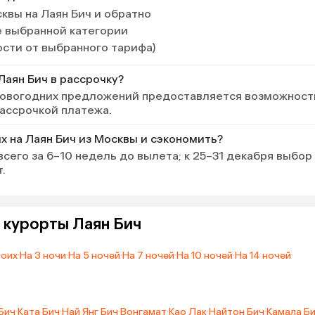
квы на Лаян Бич и обратно
е выбранной категории
ости от выбранного тарифа)
Лаян Бич в рассрочку?
 новогодних предложений предоставляется возможност
рассрочкой платежа.
х на Лаян Бич из Москвы и сэкономить?
сего за 6–10 недель до вылета; к 25–31 декабря выбор
.
 курорты Лаян Бич
воих
·
На 3 ночи
·
На 5 ночей
·
На 7 ночей
·
На 10 ночей
·
На 14 ночей
·
Бич
·
Ката Бич
·
Най Янг Бич
·
Вонгамат
·
Као Лак
·
Найтон Бич
·
Камала Б