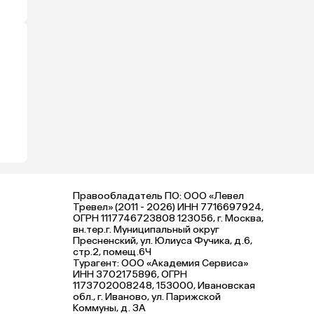
Правообладатель ПО: ООО «Левел
Тревел» (2011 - 2026) ИНН 7716697924,
ОГРН 1117746723808 123056, г. Москва,
вн.тер.г. Муниципальный округ
Пресненский, ул. Юлиуса Фучика, д.6,
стр.2, помещ.6Ч
Турагент: ООО «Академия Сервиса»
ИНН 3702175896, ОГРН
1173702008248, 153000, Ивановская
обл., г. Иваново, ул. Парижской
Коммуны, д. ЗА