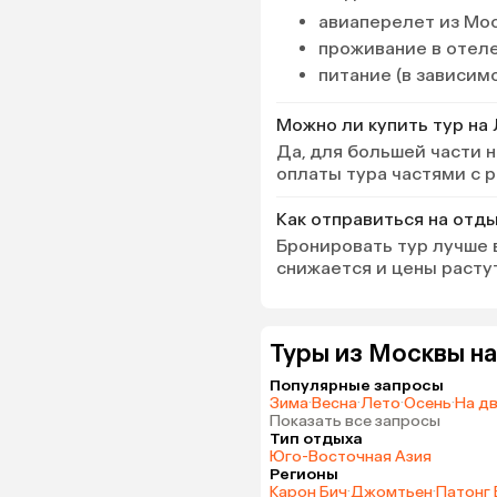
авиаперелет из Мос
проживание в отел
питание (в зависим
Можно ли купить тур на 
Да, для большей части
оплаты тура частями с 
Как отправиться на отды
Бронировать тур лучше в
снижается и цены растут
Туры из Москвы на
Популярные запросы
Зима
·
Весна
·
Лето
·
Осень
·
На д
Показать все запросы
Тип отдыха
Юго-Восточная Азия
Регионы
Карон Бич
·
Джомтьен
·
Патонг 