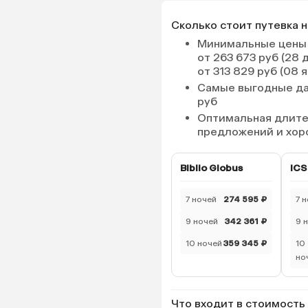
Сколько стоит путевка н
Минимальные цены 
от 263 673 руб (28 
от 313 829 руб (08 
Самые выгодные д
руб
Оптимальная длит
предложений и хор
Biblio Globus
ICS
7 ночей
274 595 ₽
7 
9 ночей
342 361 ₽
9 
10 ночей
359 345 ₽
10
но
Что входит в стоимость