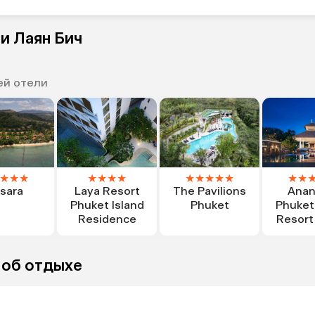
и Лаян Бич
ей отели
★
★
★
★
★
★
★
★
★
★
★
★
★
★
isara
Laya Resort
The Pavilions
Anan
Phuket Island
Phuket
Phuket
Residence
Resort
 об отдыхе