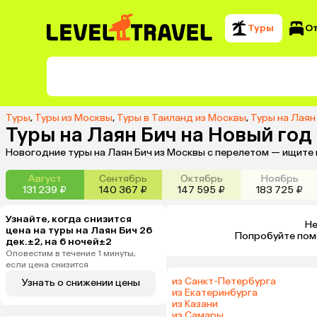
Туры
О
Туры
,
Туры из Москвы
,
Туры в Таиланд из Москвы
,
Туры на Лаян
Туры на Лаян Бич на Новый год
Новогодние туры на Лаян Бич из Москвы с перелетом — ищите 
Август
Сентябрь
Октябрь
Ноябрь
131 239 ₽
140 367 ₽
147 595 ₽
183 725 ₽
Узнайте, когда снизится
Не
цена на туры на Лаян Бич 26
 Попробуйте пом
дек.±2, на 6 ночей±2
Оповестим в течение 1 минуты,
если цена снизится
из Санкт-Петербурга
Узнать о снижении цены
из Екатеринбурга
из Казани
из Самары