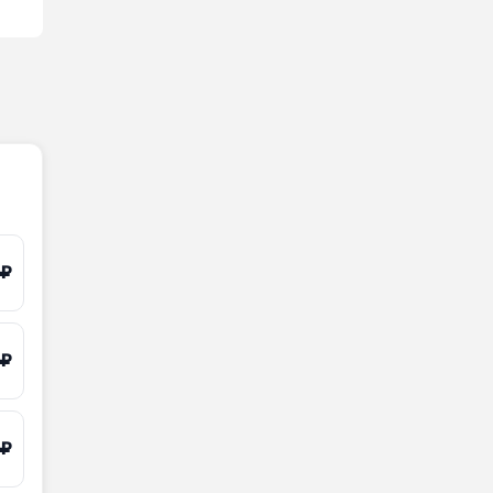
 ₽
 ₽
 ₽