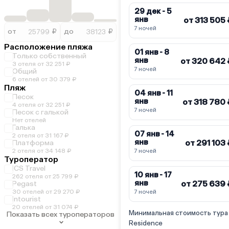
29 дек - 5
янв
от 313 505
7 ночей
от
₽
до
₽
Расположение пляжа
01 янв - 8
Только собственный
янв
от 320 642 
3 отеля от 32 251 ₽
7 ночей
Общий
6 отелей от 30 379 ₽
Пляж
04 янв - 11
Песок
янв
от 318 780
4 отеля от 32 251 ₽
7 ночей
Песок с галькой
Нет отелей
Галька
07 янв - 14
2 отеля от 31 167 ₽
янв
от 291 103
Платформа
2 отеля от 34 148 ₽
7 ночей
Туроператор
ICS Travel
10 янв - 17
262 отеля от 25 799 ₽
янв
от 275 639 
Pegast
30 отелей от 29 270 ₽
7 ночей
Intourist
20 отелей от 31 074 ₽
Минимальная стоимость тура н
Показать всех туроператоров
Residence