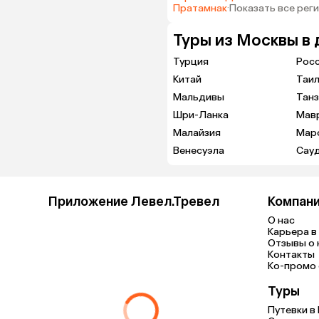
Пратамнак
·
Показать все рег
Туры из Москвы в 
Турция
Рос
Китай
Таи
Мальдивы
Танз
Шри-Ланка
Мав
Малайзия
Мар
Венесуэла
Сау
Приложение Левел.Тревел
Компан
О нас
Карьера в 
Отзывы о 
Контакты
Ко-промо с
Туры
Путевки в