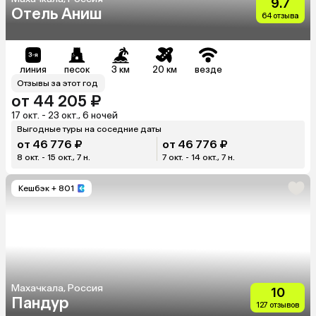
9.7
Отель Аниш
64 отзыва
линия
песок
3 км
20 км
везде
Отзывы за этот год
от 44 205 ₽
17 окт. - 23 окт., 6 ночей
Выгодные туры на соседние даты
от 46 776 ₽
от 46 776 ₽
8 окт. - 15 окт., 7 н.
7 окт. - 14 окт., 7 н.
Кешбэк
+ 801
Махачкала, Россия
10
Пандур
127 отзывов