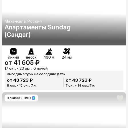
Махачкала, Россия
Апартаменты Sundag
(Сандаг)
линия
песок
430 м
24 км
от 41 605 ₽
17 окт. - 23 окт., 6 ночей
Выгодные туры на соседние даты
от 43 723 ₽
от 43 723 ₽
8 окт. - 15 окт., 7 н.
7 окт. - 14 окт., 7 н.
Кешбэк
+ 990