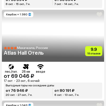
8 окт. - 15 окт., 7 н.
7 окт. - 14 окт., 7 н.
Кешбэк
+ 1 380
Махачкала, Россия
9.9
Atlas Hall Отель
18 отзывов
пес./гал.
28 км
везде
от 69 046 ₽
17 окт. - 23 окт., 6 ночей
Выгодные туры на соседние даты
от 76 946 ₽
от 80 191 ₽
20 окт. - 27 окт., 7 н.
6 окт. - 13 окт., 7 н.
Кешбэк
+ 1 043