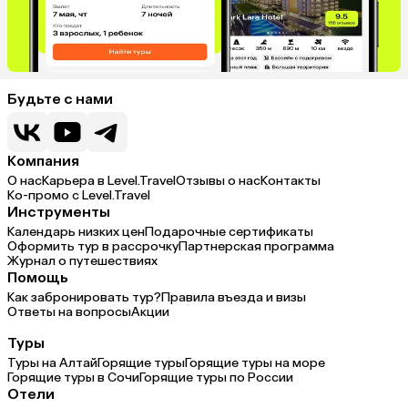
Будьте с нами
Компания
О нас
Карьера в Level.Travel
Отзывы о нас
Контакты
Ко-промо с Level.Travel
Инструменты
Календарь низких цен
Подарочные сертификаты
Оформить тур в рассрочку
Партнерская программа
Журнал о путешествиях
Помощь
Как забронировать тур?
Правила въезда и визы
Ответы на вопросы
Акции
Туры
Туры на Алтай
Горящие туры
Горящие туры на море
Горящие туры в Сочи
Горящие туры по России
Отели