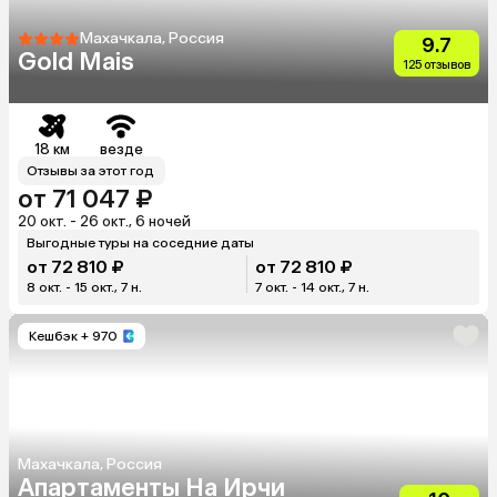
Махачкала, Россия
9.7
Gold Mais
125 отзывов
18 км
везде
Отзывы за этот год
от 71 047 ₽
20 окт. - 26 окт., 6 ночей
Выгодные туры на соседние даты
от 72 810 ₽
от 72 810 ₽
8 окт. - 15 окт., 7 н.
7 окт. - 14 окт., 7 н.
Кешбэк
+ 970
Махачкала, Россия
Апартаменты На Ирчи