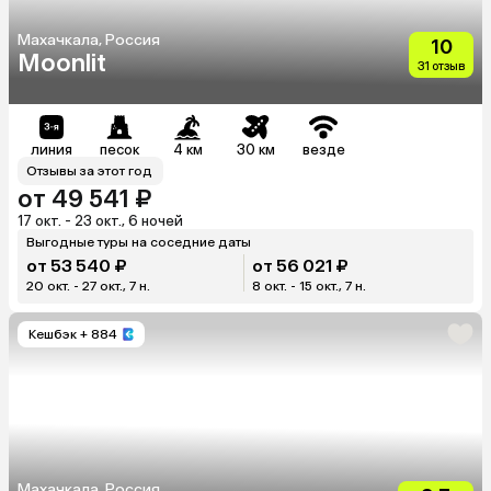
Махачкала, Россия
10
Moonlit
31 отзыв
линия
песок
4 км
30 км
везде
Отзывы за этот год
от 49 541 ₽
17 окт. - 23 окт., 6 ночей
Выгодные туры на соседние даты
от 53 540 ₽
от 56 021 ₽
20 окт. - 27 окт., 7 н.
8 окт. - 15 окт., 7 н.
Кешбэк
+ 884
Махачкала, Россия