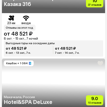
10
Казака 31б
37 отзывов
23 км
везде
Отзывы за этот год
от 48 521 ₽
8 окт. - 15 окт., 7 ночей
Выгодные туры на соседние даты
от 48 521 ₽
от 48 521 ₽
6 окт. - 13 окт., 7 н.
7 окт. - 14 окт., 7 н.
Кешбэк
+ 1 064
Махачкала, Россия
9.0
Hotel&SPA DeLuxe
10 отзывов