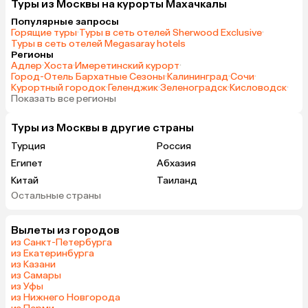
Туры из Москвы на курорты Махачкалы
Популярные запросы
Горящие туры
·
Туры в сеть отелей Sherwood Exclusive
·
Туры в сеть отелей Megasaray hotels
Регионы
Адлер
·
Хоста
·
Имеретинский курорт
·
Город-Отель Бархатные Сезоны
·
Калининград
·
Сочи
·
Курортный городок
·
Геленджик
·
Зеленоградск
·
Кисловодск
·
Показать все регионы
Туры из Москвы в другие страны
Турция
Россия
Египет
Абхазия
Китай
Таиланд
Остальные страны
Вьетнам
ОАЭ
Мальдивы
Тунис
Вылеты из городов
Грузия
Танзания
из Санкт-Петербурга
Индонезия
Армения
из Екатеринбурга
из Казани
Беларусь
Сейшелы
из Самары
Казахстан
Шри-Ланка
из Уфы
из Нижнего Новгорода
Узбекистан
Азербайджан