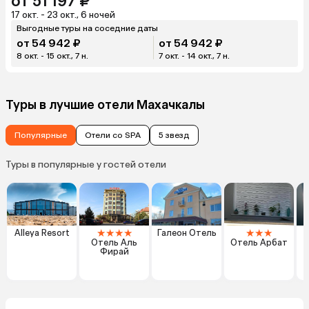
от 51 197 ₽
17 окт. - 23 окт., 6 ночей
Выгодные туры на соседние даты
от 54 942 ₽
от 54 942 ₽
8 окт. - 15 окт., 7 н.
7 окт. - 14 окт., 7 н.
Туры в лучшие отели Махачкалы
Популярные
Отели со SPA
5 звезд
Туры в популярные у гостей отели
★
★
★
★
★
★
★
Alleya Resort
Галеон Отель
Отель Аль
Отель Арбат
Фирай