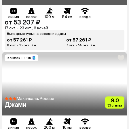
линия
песок
100 м
54 км
везде
от 53 207 ₽
17 окт. - 23 окт., 6 ночей
Выгодные туры на соседние даты
от 57 261 ₽
от 57 261 ₽
8 окт. - 15 окт., 7 н.
7 окт. - 14 окт., 7 н.
Кешбэк
+ 1 115
Махачкала, Россия
9.0
Джами
33 отзыва
линия
песок
200 м
16 км
везде