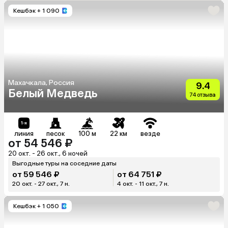
Кешбэк
+ 1 090
Махачкала, Россия
9.4
Белый Медведь
74 отзыва
линия
песок
100 м
22 км
везде
от 54 546 ₽
20 окт. - 26 окт., 6 ночей
Выгодные туры на соседние даты
от 59 546 ₽
от 64 751 ₽
20 окт. - 27 окт., 7 н.
4 окт. - 11 окт., 7 н.
Кешбэк
+ 1 050