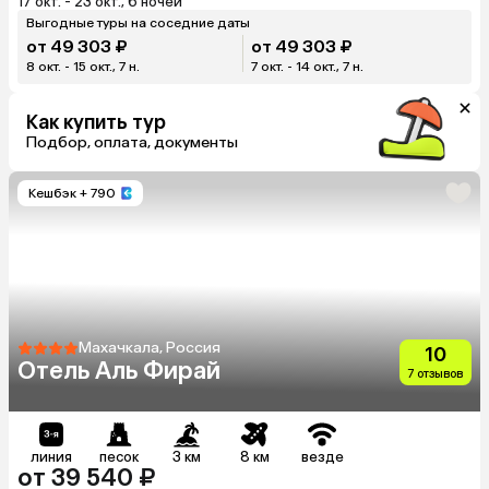
17 окт. - 23 окт., 6 ночей
Выгодные туры на соседние даты
от 49 303 ₽
от 49 303 ₽
8 окт. - 15 окт., 7 н.
7 окт. - 14 окт., 7 н.
Как купить тур
Подбор, оплата, документы
Кешбэк
+ 790
Махачкала, Россия
10
Отель Аль Фирай
7 отзывов
линия
песок
3 км
8 км
везде
от 39 540 ₽