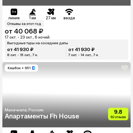
линия
1 км
27 км
везде
Отзывы за этот год
от 40 068 ₽
17 окт. - 23 окт., 6 ночей
Выгодные туры на соседние даты
от 41 930 ₽
от 41 930 ₽
8 окт. - 15 окт., 7 н.
7 окт. - 14 окт., 7 н.
Кешбэк
+ 951
Махачкала, Россия
9.8
Апартаменты Fh House
82 отзыва