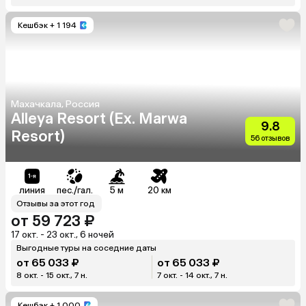
Кешбэк
+ 1 194
Махачкала, Россия
Alleya Resort (Ex. Marwa
9.8
Resort)
56 отзывов
линия
пес./гал.
5 м
20 км
Отзывы за этот год
от 59 723 ₽
17 окт. - 23 окт., 6 ночей
Выгодные туры на соседние даты
от 65 033 ₽
от 65 033 ₽
8 окт. - 15 окт., 7 н.
7 окт. - 14 окт., 7 н.
Кешбэк
+ 1 000