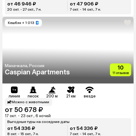
от 46 946 ₽
от 47 906 ₽
20 окт. - 27 окт., 7 н.
7 окт. - 14 окт., 7 н.
Кешбэк
+ 1 013
Махачкала, Россия
10
Caspian Apartments
11 отзывов
линия
песок
200 м
21 км
везде
Можно с животными
от 50 678 ₽
17 окт. - 23 окт., 6 ночей
Выгодные туры на соседние даты
от 54 336 ₽
от 54 336 ₽
8 окт. - 15 окт., 7 н.
7 окт. - 14 окт., 7 н.