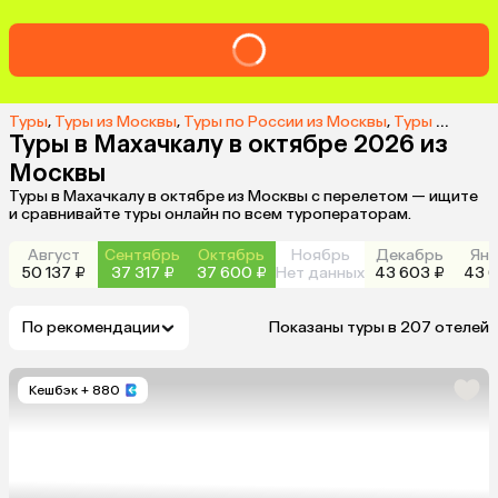
Туры
,
Туры из Москвы
,
Туры по России из Москвы
,
Туры в Махачкалу из Москвы
Туры в Махачкалу в октябре 2026 из
Москвы
Туры в Махачкалу в октябре из Москвы с перелетом — ищите
и сравнивайте туры онлайн по всем туроператорам.
Август
Сентябрь
Октябрь
Ноябрь
Декабрь
Янв
50 137 ₽
37 317 ₽
37 600 ₽
Нет данных
43 603 ₽
43 6
По рекомендации
Показаны туры в 207 отелей
Кешбэк
+ 880