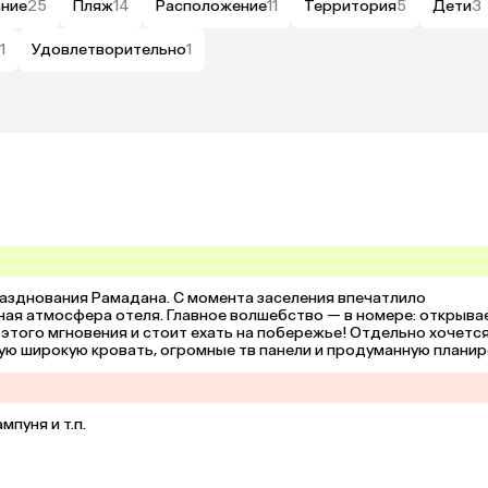
ание
25
Пляж
14
Расположение
11
Территория
5
Дети
3
1
Удовлетворительно
1
разднования Рамадана. С момента заселения впечатлило 
ая атмосфера отеля. Главное волшебство — в номере: открывае
 этого мгновения и стоит ехать на побережье! Отдельно хочется
ую широкую кровать, огромные тв панели и продуманную планиро
холодильник, чайник, чай и кофе. В отеле работает ресторан, 
 жителей. В период Рамадана сытные завтраки приносили прямо в
еев легко добраться на такси. Несмотря на неблагоустроенную 
лючительно приятные впечатления. Это место с продуманными 
пуня и т.п.
 хотелось уезжать! Рекомендую.