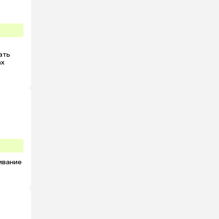
ть 
х 
ивание 