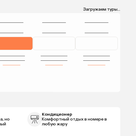
Загружаем туры...
Кондиционер
а, но
Комфортный отдых в номере в
ный
любую жару