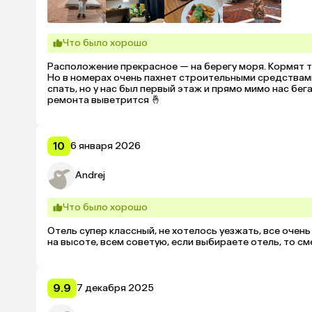
Что было хорошо
Расположение прекрасное — на берегу моря. Кормят т
Но в номерах очень пахнет строительными средствами
спать, но у нас был первый этаж и прямо мимо нас бег
ремонта выветрится 🤞
10
6 января 2026
Andrej
Что было хорошо
Отель супер классный, не хотелось уезжать, все очен
на высоте, всем советую, если выбираете отель, то с
9.9
7 декабря 2025