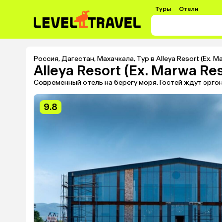
Туры
Отели
Россия
,
Дагестан
,
Махачкала
,
Тур в Alleya Resort (Ex. M
Alleya Resort (Ex. Marwa Res
Современный отель на берегу моря. Гостей ждут эрг
9.8