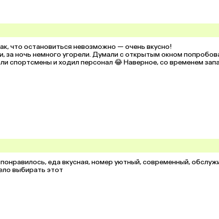
ак, что остановиться невозможно — очень вкусно!

, за ночь немного угорели. Думали с открытым окном попробова
али спортсмены и ходил персонал 😂 Наверное, со временем запа
ь понравилось, еда вкусная, номер уютный, современный, обслуж
мело выбирать этот