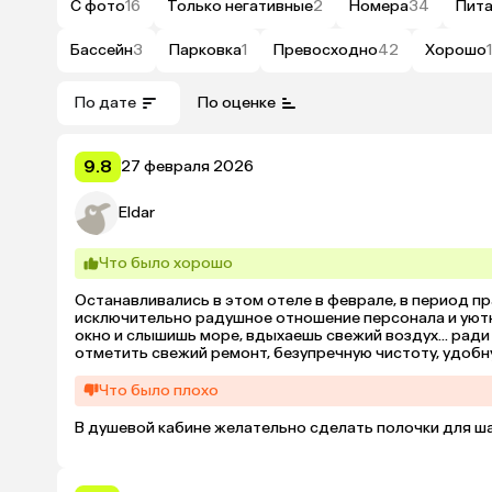
С фото
16
Только негативные
2
Номера
34
Пит
Бассейн
3
Парковка
1
Превосходно
42
Хорошо
1
По дате
По оценке
9.8
27 февраля 2026
Eldar
Что было хорошо
Останавливались в этом отеле в феврале, в период п
исключительно радушное отношение персонала и уютн
окно и слышишь море, вдыхаешь свежий воздух... ради
отметить свежий ремонт, безупречную чистоту, удобн
номеров. В стандартном номере есть всё необходимое: 
популярный не только среди туристов, но и у местных
Что было плохо
номер (по предварительному заказу). До центра и муз
территорию вокруг и стройку, сам отель оставил иск
В душевой кабине желательно сделать полочки для шам
деталями, отличным сервисом и комфортом. Очень не