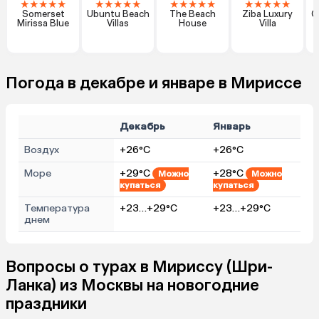
★
★
★
★
★
★
★
★
★
★
★
★
★
★
★
★
★
★
★
★
Somerset
Ubuntu Beach
The Beach
Ziba Luxury
C
Mirissa Blue
Villas
House
Villa
Погода в декабре и январе в Мириссе
Декабрь
Январь
Воздух
+26°C
+26°C
Море
+29°C
+28°C
Можно
Можно
купаться
купаться
Температура
+23…+29°C
+23…+29°C
днем
Вопросы о турах в Мириссу (Шри-
Ланка) из Москвы на новогодние
праздники