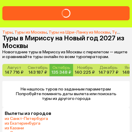
Туры
,
Туры из Москвы
,
Туры на Шри-Ланку из Москвы
,
Туры в Мириссу из Москвы
Туры в Мириссу на Новый год 2027 из
Москвы
Новогодние туры в Мириссу из Москвы с перелетом — ищите
и сравнивайте туры онлайн по всем туроператорам.
Август
Сентябрь
Октябрь
Ноябрь
Декабрь
Янв
147 716 ₽
143 187 ₽
135 348 ₽
140 225 ₽
147 977 ₽
148 
Не нашлось туров по заданным параметрам 

 Попробуйте поменять даты вылета или поискать 
туры из другого города
Вылеты из городов
из Санкт-Петербурга
из Екатеринбурга
из Казани