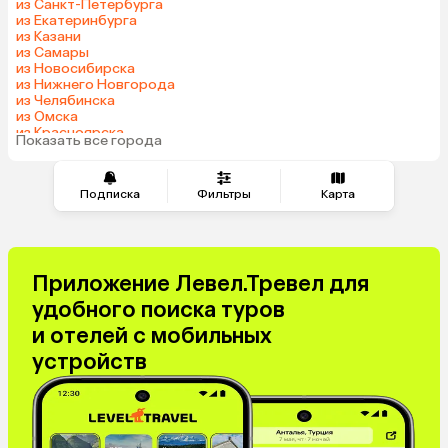
из Санкт-Петербурга
Шри-Ланка
Маврикий
из Екатеринбурга
из Казани
Индия
Марокко
из Самары
Кипр
Малайзия
из Новосибирска
из Нижнего Новгорода
Оман
Гонконг
из Челябинска
Венесуэла
Саудовская Аравия
из Омска
из Красноярска
Бахрейн
Куба
Показать все города
из Волгограда
Подписка
Фильтры
Карта
Приложение Левел.Тревел для
удобного поиска туров
и отелей с мобильных
устройств