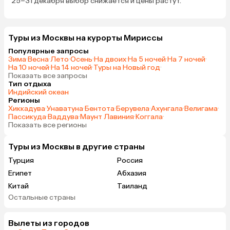
25–31 декабря выбор снижается и цены растут.
Туры из Москвы на курорты Мириссы
Популярные запросы
Зима
·
Весна
·
Лето
·
Осень
·
На двоих
·
На 5 ночей
·
На 7 ночей
·
На 10 ночей
·
На 14 ночей
·
Туры на Новый год
·
Показать все запросы
Тип отдыха
Индийский океан
Регионы
Хиккадува
·
Унаватуна
·
Бентота
·
Берувела
·
Ахунгала
·
Велигама
·
Пассикуда
·
Ваддува
·
Маунт Лавиния
·
Коггала
·
Показать все регионы
Туры из Москвы в другие страны
Турция
Россия
Египет
Абхазия
Китай
Таиланд
Остальные страны
Вьетнам
ОАЭ
Мальдивы
Танзания
Вылеты из городов
Индонезия
Сейшелы