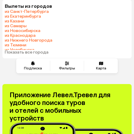
Вылеты из городов
Грузия
Танзания
из Санкт-Петербурга
Индонезия
Беларусь
из Екатеринбурга
из Казани
Армения
Сейшелы
из Самары
Шри-Ланка
Казахстан
из Новосибирска
из Краснодара
Азербайджан
Узбекистан
из Нижнего Новгорода
Черногория
Маврикий
из Тюмени
из Челябинска
Япония
Индия
Показать все города
из Минеральных Вод
Сербия
Марокко
Катар
Кипр
Подписка
Фильтры
Карта
Южная Корея
Малайзия
Оман
Филиппины
Киргизия
Иордания
Приложение Левел.Тревел для
Израиль
Гонконг
удобного поиска туров
Венесуэла
Саудовская Аравия
и отелей с мобильных
Бахрейн
Куба
устройств
Греция
Таджикистан
Италия
Испания