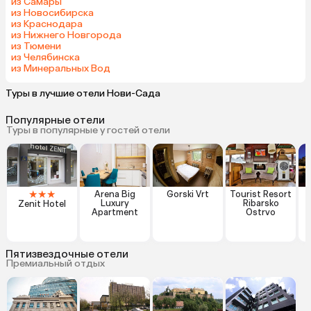
из Самары
из Новосибирска
из Краснодара
из Нижнего Новгорода
из Тюмени
из Челябинска
из Минеральных Вод
Туры в лучшие отели Нови-Сада
Популярные отели
Туры в популярные у гостей отели
★
★
★
Arena Big
Gorski Vrt
Tourist Resort
Luxury
Ribarsko
Zenit Hotel
Apartment
Ostrvo
Пятизвездочные отели
Премиальный отдых