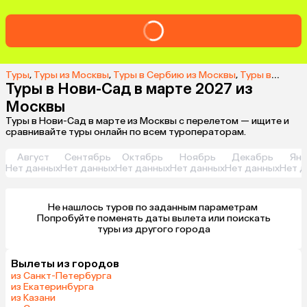
Туры
,
Туры из Москвы
,
Туры в Сербию из Москвы
,
Туры в Нови-Сад из Москвы
Туры в Нови-Сад в марте 2027 из
Москвы
Туры в Нови-Сад в марте из Москвы с перелетом — ищите и
сравнивайте туры онлайн по всем туроператорам.
Август
Сентябрь
Октябрь
Ноябрь
Декабрь
Янв
Нет данных
Нет данных
Нет данных
Нет данных
Нет данных
Нет д
Не нашлось туров по заданным параметрам 

 Попробуйте поменять даты вылета или поискать 
туры из другого города
Вылеты из городов
из Санкт-Петербурга
из Екатеринбурга
из Казани