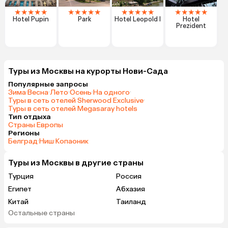
★
★
★
★
★
★
★
★
★
★
★
★
★
★
★
★
★
★
★
★
Hotel Pupin
Park
Hotel Leopold I
Hotel
Prezident
Туры из Москвы на курорты Нови-Сада
Популярные запросы
Зима
·
Весна
·
Лето
·
Осень
·
На одного
·
Туры в сеть отелей Sherwood Exclusive
·
Туры в сеть отелей Megasaray hotels
Тип отдыха
Страны Европы
Регионы
Белград
·
Ниш
·
Копаоник
Туры из Москвы в другие страны
Турция
Россия
Египет
Абхазия
Китай
Таиланд
Остальные страны
Вьетнам
ОАЭ
Мальдивы
Тунис