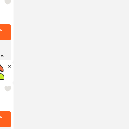
ь
 н.
ь