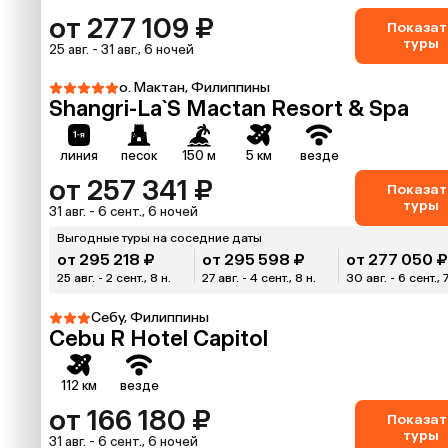
от 277 109 ₽
Показат
туры
25 авг. - 31 авг., 6 ночей
о. Мактан, Филиппины
Shangri-La`S Mactan Resort & Spa
линия
песок
150 м
5 км
везде
от 257 341 ₽
Показат
туры
31 авг. - 6 сент., 6 ночей
Выгодные туры на соседние даты
от 295 218 ₽
от 295 598 ₽
от 277 050 
25 авг. - 2 сент., 8 н.
27 авг. - 4 сент., 8 н.
30 авг. - 6 сент., 7
Себу, Филиппины
Cebu R Hotel Capitol
112 км
везде
от 166 180 ₽
Показат
туры
31 авг. - 6 сент., 6 ночей