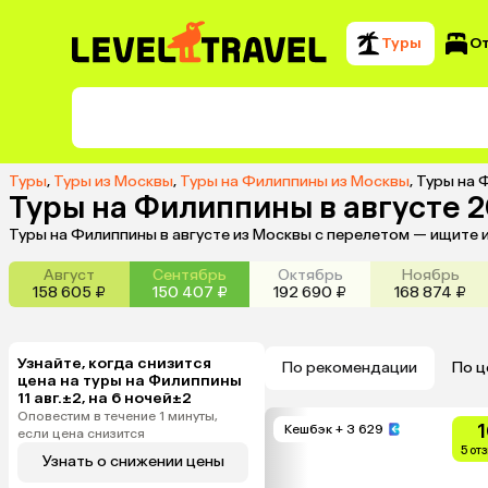
Туры
О
Туры
,
Туры из Москвы
,
Туры на Филиппины из Москвы
,
Туры на 
Туры на Филиппины в августе 
Туры на Филиппины в августе из Москвы с перелетом — ищите 
Август
Сентябрь
Октябрь
Ноябрь
158 605 ₽
150 407 ₽
192 690 ₽
168 874 ₽
Узнайте, когда снизится
По рекомендации
По ц
цена на туры на Филиппины
11 авг.±2, на 6 ночей±2
Оповестим в течение 1 минуты,
1
Кешбэк
+ 3 629
если цена снизится
5 от
Узнать о снижении цены