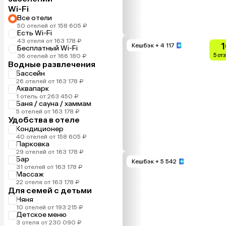
Wi-Fi
Все отели
50 отелей от 158 605 ₽
Есть Wi-Fi
43 отеля от 163 178 ₽
1
Кешбэк
+ 4 117
Бесплатный Wi-Fi
5 от
36 отелей от 166 180 ₽
Водные развлечения
Бассейн
26 отелей от 163 178 ₽
Аквапарк
1 отель от 263 450 ₽
Баня / сауна / хаммам
5 отелей от 163 178 ₽
Удобства в отеле
Кондиционер
40 отелей от 158 605 ₽
Парковка
29 отелей от 163 178 ₽
Бар
Кешбэк
+ 5 542
31 отелей от 163 178 ₽
Массаж
22 отеля от 163 178 ₽
Для семей с детьми
Няня
10 отелей от 193 215 ₽
Детское меню
3 отеля от 230 090 ₽