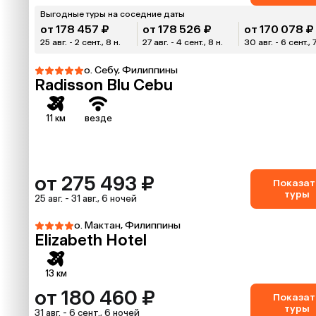
Выгодные туры на соседние даты
от 178 457 ₽
от 178 526 ₽
от 170 078 ₽
25 авг. - 2 сент., 8 н.
27 авг. - 4 сент., 8 н.
30 авг. - 6 сент., 7
о. Себу, Филиппины
Radisson Blu Cebu
11 км
везде
от 275 493 ₽
Показат
туры
25 авг. - 31 авг., 6 ночей
о. Мактан, Филиппины
Elizabeth Hotel
13 км
от 180 460 ₽
Показат
туры
31 авг. - 6 сент., 6 ночей