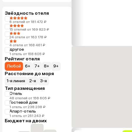
Звёздность отеля
6 отелей от 181 472 ₽
15 отелей от 169 823 ₽
24 отеля от 163 178 ₽
4 отеля от 168 461 ₽
другое
1 отель от 158 605 ₽
Рейтинг отеля
Любой
6+
7+
8+
9+
Расстояние до моря
1-я линия
2-я
3-я
Тип размещения
Отель
48 отелей от 158 605 ₽
Гостевой дом
1 отель от 238 238 ₽
Апарт-отель
1 отель от 251 243 ₽
Бюджет на двоих