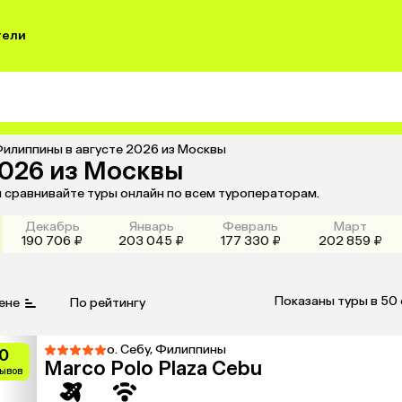
тели
Филиппины в августе 2026 из Москвы
2026 из Москвы
и сравнивайте туры онлайн по всем туроператорам.
Декабрь
Январь
Февраль
Март
190 706 ₽
203 045 ₽
177 330 ₽
202 859 ₽
Показаны туры в 50
ене
По рейтингу
о. Себу, Филиппины
0
Marco Polo Plaza Cebu
зывов