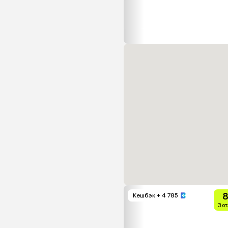
8
Кешбэк
+ 4 785
3 о