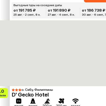
Выгодные туры на соседние даты
от 191 785 ₽
от 191 890 ₽
от 186 738 ₽
25 авг. - 2 сент., 8 н.
27 авг. - 4 сент., 8 н.
30 авг. - 6 сент., 7
о. Себу, Филиппины
.0
D' Gecko Hotel
тзыва
линия
песок
200 м
200 км
везде