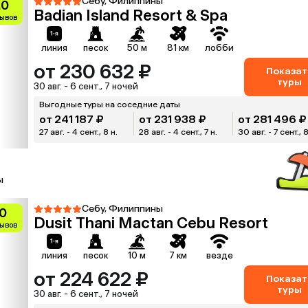
Себу, Филиппины
.0
Badian Island Resort & Spa
зывов
линия
песок
50 м
81 км
лобби
от 230 632 ₽
Показат
туры
30 авг. - 6 сент., 7 ночей
Выгодные туры на соседние даты
от 241 187 ₽
от 231 938 ₽
от 281 496 ₽
27 авг. - 4 сент., 8 н.
28 авг. - 4 сент., 7 н.
30 авг. - 7 сент., 8
ы
Себу, Филиппины
0
Dusit Thani Mactan Cebu Resort
зывов
линия
песок
10 м
7 км
везде
от 224 622 ₽
Показат
туры
30 авг. - 6 сент., 7 ночей