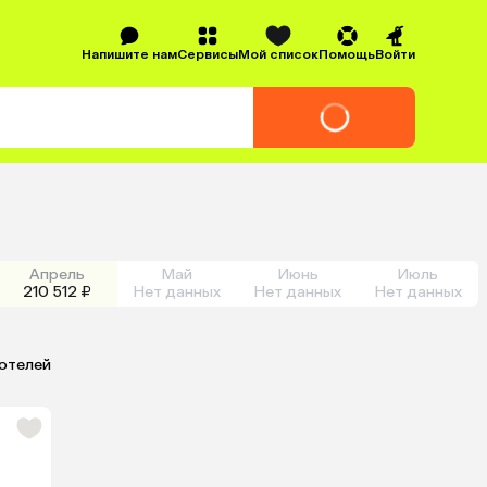
Напишите нам
Сервисы
Мой список
Помощь
Войти
Апрель
Май
Июнь
Июль
210 512 ₽
Нет данных
Нет данных
Нет данных
 отелей