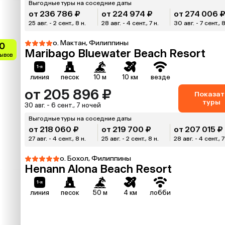
Выгодные туры на соседние даты
от 236 786 ₽
от 224 974 ₽
от 274 006 
25 авг. - 2 сент., 8 н.
28 авг. - 4 сент., 7 н.
30 авг. - 7 сент., 8
о. Мактан, Филиппины
0
Maribago Bluewater Beach Resort
зывов
линия
песок
10 м
10 км
везде
от 205 896 ₽
Показат
туры
30 авг. - 6 сент., 7 ночей
Выгодные туры на соседние даты
от 218 060 ₽
от 219 700 ₽
от 207 015 ₽
27 авг. - 4 сент., 8 н.
25 авг. - 2 сент., 8 н.
28 авг. - 4 сент., 7
о. Бохол, Филиппины
Henann Alona Beach Resort
линия
песок
50 м
4 км
лобби