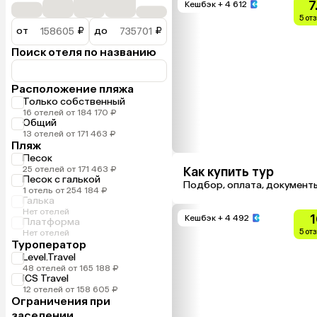
7
Кешбэк
+ 4 612
5 от
от
₽
до
₽
Поиск отеля по названию
Расположение пляжа
Только собственный
16 отелей от 184 170 ₽
Общий
13 отелей от 171 463 ₽
Пляж
Песок
25 отелей от 171 463 ₽
Как купить тур
Песок с галькой
Подбор, оплата, документ
1 отель от 254 184 ₽
Галька
Нет отелей
1
Кешбэк
+ 4 492
Платформа
5 от
Нет отелей
Туроператор
Level.Travel
48 отелей от 165 188 ₽
ICS Travel
12 отелей от 158 605 ₽
Ограничения при
заселении