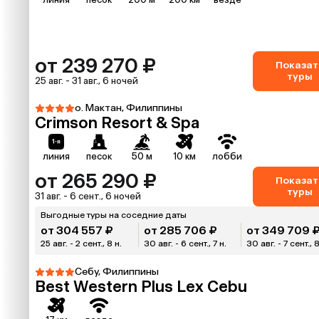
от 239 270 ₽
Показат
туры
25 авг. - 31 авг., 6 ночей
о. Мактан, Филиппины
Crimson Resort & Spa
линия
песок
50 м
10 км
лобби
от 265 290 ₽
Показат
туры
31 авг. - 6 сент., 6 ночей
Выгодные туры на соседние даты
от 304 557 ₽
от 285 706 ₽
от 349 709 
25 авг. - 2 сент., 8 н.
30 авг. - 6 сент., 7 н.
30 авг. - 7 сент., 8
Себу, Филиппины
Best Western Plus Lex Cebu