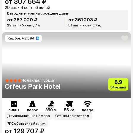
от 307 664 ₽
29 авг. - 4 сент., 6 ночей
Выгодные туры на соседние даты
от 357 020 ₽
от 361 203 ₽
29 авг. - 5 сент., 7 н.
31 авг. - 7 сент., 7 н.
Кешбэк
+ 2 594
Чолаклы, Турция
8.9
Orfeus Park Hotel
34 отзыва
линия
песок
350 м
55 км
везде
Двухкомнатные номера
Отзывы за этот год
Собственный пляж
от 129 707 ₽