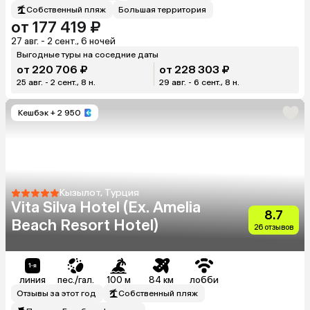
Собственный пляж
Большая территория
от 177 419 ₽
27 авг. - 2 сент., 6 ночей
Выгодные туры на соседние даты
от 220 706 ₽
от 228 303 ₽
25 авг. - 2 сент., 8 н.
29 авг. - 6 сент., 8 н.
Кешбэк
+ 2 950
Кызылот, Турция
Vita Silva Hotel (Ex. Amelia
8.7
Beach Resort Hotel)
26 отзывов
линия
пес./гал.
100 м
84 км
лобби
Отзывы за этот год
Собственный пляж