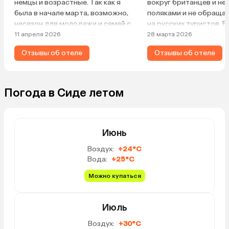
немцы и возрастные. Так как я
вокруг британцев и не
была в начале марта, возможно,
поляками и не обраща
несезон для молодежи и семей с
на русских туристов. В
детьми.
изменилось, когда нем
11 апреля 2026
28 марта 2026
бритишы массово уехал
Отзывы об отеле
Отзывы об отеле
нас стали замечать. В
все отлично. Террито
маловата, зато рядом
Сиде. Отель и террито
Погода в Сиде летом
чистые, еда в ресторан
Июнь
Воздух:
+24°C
Вода:
+25°C
Можно купаться
Июль
Воздух:
+30°C