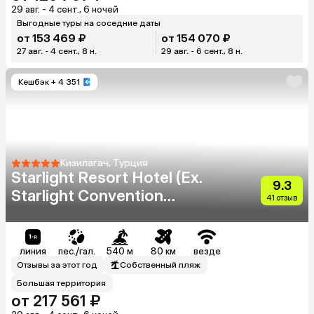
29 авг. - 4 сент., 6 ночей
Выгодные туры на соседние даты
от 153 469 ₽
от 154 070 ₽
27 авг. - 4 сент., 8 н.
29 авг. - 6 сент., 8 н.
Кешбэк
+ 4 351
Кизилагач, Турция
Starlight Resort Hotel (Ex.
9.3
Starlight Convention
41 отзыв
Center Thalasso & Spa)
линия
пес./гал.
540 м
80 км
везде
Отзывы за этот год
Собственный пляж
Большая территория
от 217 561 ₽