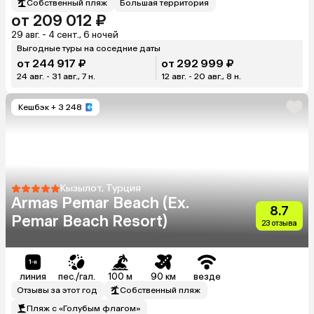
Собственный пляж
Большая территория
от 209 012 ₽
29 авг. - 4 сент., 6 ночей
Выгодные туры на соседние даты
от 244 917 ₽
от 292 999 ₽
24 авг. - 31 авг., 7 н.
12 авг. - 20 авг., 8 н.
Кешбэк
+ 3 248
Кызылот, Турция
Armas Pemar Beach (Ex.
8.7
Pemar Beach Resort)
23 отзыва
линия
пес./гал.
100 м
90 км
везде
Отзывы за этот год
Собственный пляж
Пляж с «Голубым флагом»