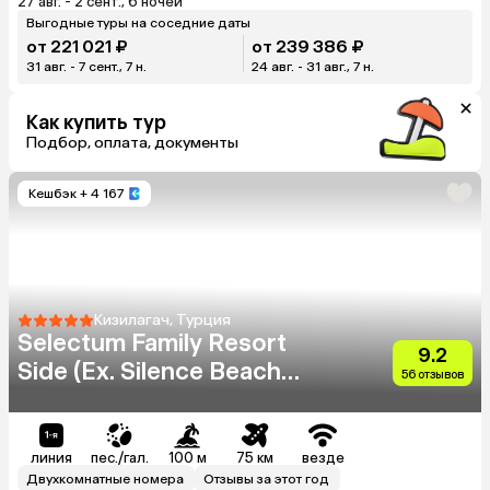
27 авг. - 2 сент., 6 ночей
Выгодные туры на соседние даты
от 221 021 ₽
от 239 386 ₽
31 авг. - 7 сент., 7 н.
24 авг. - 31 авг., 7 н.
Как купить тур
Подбор, оплата, документы
Кешбэк
+ 4 167
Кизилагач, Турция
Selectum Family Resort
9.2
Side (Ex. Silence Beach
56 отзывов
Resort)
линия
пес./гал.
100 м
75 км
везде
Двухкомнатные номера
Отзывы за этот год