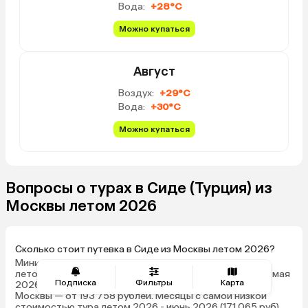
Вода:
+28°C
Можно купаться
Август
Воздух:
+29°C
Вода:
+30°C
Можно купаться
Вопросы о турах в Сиде (Турция) из
Москвы летом 2026
Сколько стоит путевка в Сиде из Москвы летом 2026?
Минимальная стоимость путевки на двоих взрослых
летом 2026 — от 57 158 рублей (цена актуальна на 23 мая
Подписка
Фильтры
Карта
2026) за 3 ночи. Средняя стоимость тура в Сиде из
Москвы — от 193 758 рублей. Месяцы с самой низкой
стоимостью тура летом 2026 - июнь 2026 (171 065 руб),