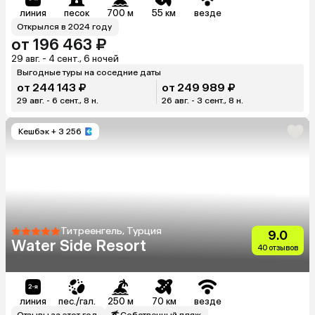
линия
песок
700 м
55 км
везде
Открылся в 2024 году
от 196 463 ₽
29 авг. - 4 сент., 6 ночей
Выгодные туры на соседние даты
от 244 143 ₽
от 249 989 ₽
29 авг. - 6 сент., 8 н.
26 авг. - 3 сент., 8 н.
Кешбэк
+ 3 256
Титреенгель, Турция
9.0
Water Side Resort
40 отзывов
линия
пес./гал.
250 м
70 км
везде
Отзывы за этот год
Собственный пляж