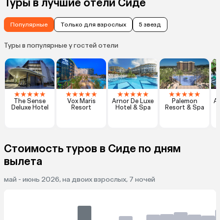
Туры в лучшие отели Сиде
Популярные
Только для взрослых
5 звезд
Туры в популярные у гостей отели
★
★
★
★
★
★
★
★
★
★
★
★
★
★
★
★
★
★
★
★
The Sense
Vox Maris
Arnor De Luxe
Palemon
Al
Deluxe Hotel
Resort
Hotel & Spa
Resort & Spa
Стоимость туров в Сиде по дням
вылета
май - июнь 2026, на двоих взрослых, 7 ночей