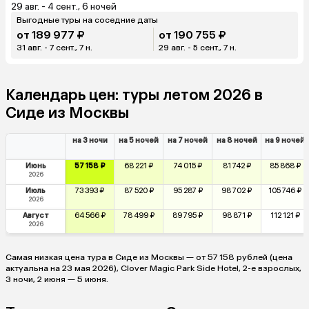
29 авг. - 4 сент., 6 ночей
Выгодные туры на соседние даты
от 189 977 ₽
от 190 755 ₽
31 авг. - 7 сент., 7 н.
29 авг. - 5 сент., 7 н.
Календарь цен: туры летом 2026 в
Сиде из Москвы
на 3 ночи
на 5 ночей
на 7 ночей
на 8 ночей
на 9 ночей
Июнь
57 158 ₽
68 221 ₽
74 015 ₽
81 742 ₽
85 868 ₽
2026
Июль
73 393 ₽
87 520 ₽
95 287 ₽
98 702 ₽
105 746 ₽
2026
Август
64 566 ₽
78 499 ₽
89 795 ₽
98 871 ₽
112 121 ₽
2026
Самая низкая цена тура в Сиде из Москвы — от 57 158 рублей (цена
актуальна на 23 мая 2026), Clover Magic Park Side Hotel, 2-е взрослых,
3 ночи, 2 июня — 5 июня.