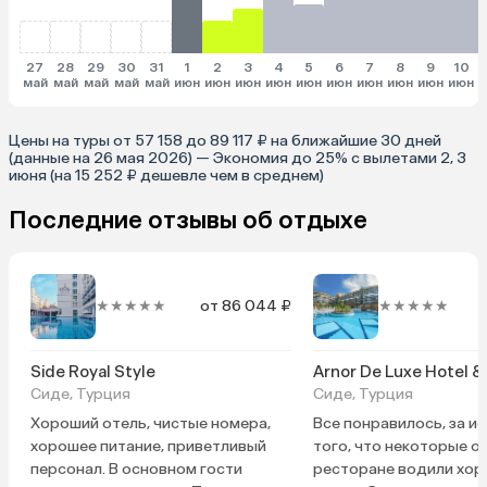
27
28
29
30
31
1
2
3
4
5
6
7
8
9
10
май
май
май
май
май
июн
июн
июн
июн
июн
июн
июн
июн
июн
июн
и
Цены на туры от 57 158 до 89 117 ₽ на ближайшие 30 дней
(данные на 26 мая 2026) — Экономия до 25% с вылетами 2, 3
июня (на 15 252 ₽ дешевле чем в среднем)
Последние отзывы об отдыхе
★★★★★
от 86 044 ₽
★★★★★
о
Side Royal Style
Arnor De Luxe Hotel &
Сиде, Турция
Сиде, Турция
Хороший отель, чистые номера,
Все понравилось, за и
хорошее питание, приветливый
того, что некоторые о
персонал. В основном гости
ресторане водили хо