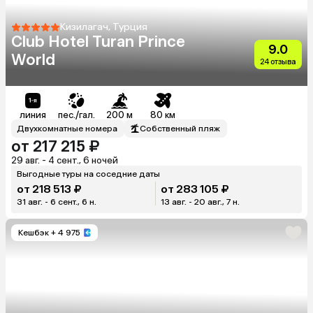
Кизилагач, Турция
Club Hotel Turan Prince
9.0
World
24 отзыва
линия
пес./гал.
200 м
80 км
Двухкомнатные номера
Собственный пляж
от 217 215 ₽
29 авг. - 4 сент., 6 ночей
Выгодные туры на соседние даты
от 218 513 ₽
от 283 105 ₽
31 авг. - 6 сент., 6 н.
13 авг. - 20 авг., 7 н.
Кешбэк
+ 4 975