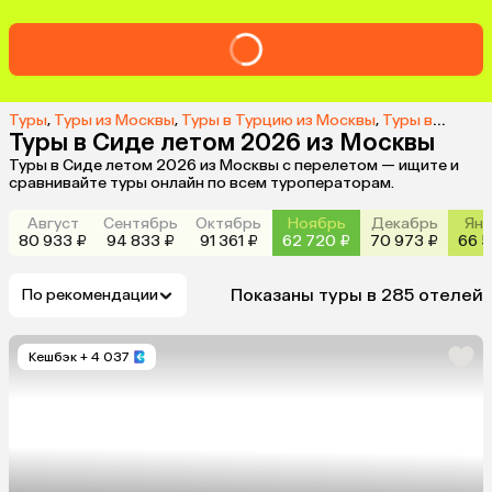
Туры
,
Туры из Москвы
,
Туры в Турцию из Москвы
,
Туры в Сиде из Москвы
Туры в Сиде летом 2026 из Москвы
Туры в Сиде летом 2026 из Москвы с перелетом — ищите и
сравнивайте туры онлайн по всем туроператорам.
Август
Сентябрь
Октябрь
Ноябрь
Декабрь
Янв
80 933 ₽
94 833 ₽
91 361 ₽
62 720 ₽
70 973 ₽
66 5
Показаны туры в 285 отелей
По рекомендации
Кешбэк
+ 4 037