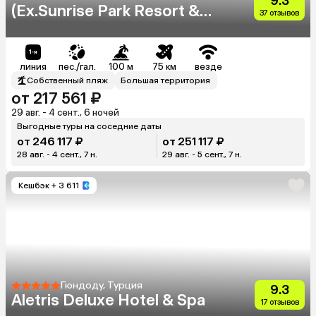
9.3
(Ex.Sunrise Park Resort &
37 отзывов
Spa)
линия
пес./гал.
100 м
75 км
везде
Собственный пляж
Большая территория
от 217 561 ₽
29 авг. - 4 сент., 6 ночей
Выгодные туры на соседние даты
от 246 117 ₽
от 251 117 ₽
28 авг. - 4 сент., 7 н.
29 авг. - 5 сент., 7 н.
Кешбэк
+ 3 611
Гюндоду, Турция
9.3
Aletris Deluxe Hotel & Spa
17 отзывов