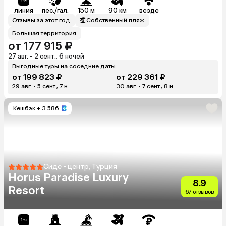
линия
пес./гал.
150 м
90 км
везде
Отзывы за этот год
Собственный пляж
Большая территория
от 177 915 ₽
27 авг. - 2 сент., 6 ночей
Выгодные туры на соседние даты
от 199 823 ₽
от 229 361 ₽
29 авг. - 5 сент., 7 н.
30 авг. - 7 сент., 8 н.
Кешбэк
+ 3 586
Сиде - центр, Турция
Horus Paradise Luxury
8.9
Resort
67 отзывов