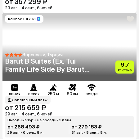
от 357 299 ₽
29 авг. - 4 сент., 6 ночей
Кешбэк
+ 4 313
Эвренсеки, Турция
Barut B Suites (Ex. Tui
9.7
Family Life Side By Barut
61 отзыв
Hotels)
линия
песок
250 м
60 км
везде
Собственный пляж
от 215 659 ₽
29 авг. - 4 сент., 6 ночей
Выгодные туры на соседние даты
от 268 493 ₽
от 279 183 ₽
29 авг. - 6 сент., 8 н.
31 авг. - 8 сент., 8 н.