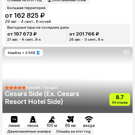
Большая территория
от 162 825 ₽
29 авг. - 4 сент., 6 ночей
Выгодные туры на соседние даты
от 197 673 ₽
от 201 766 ₽
27 авг. - 4 сент., 8 н.
26 авг. - 3 сент., 8 н.
Кешбэк
+ 3 548
Кумкёй, Турция
Cesars Side (Ex. Cesars
8.7
Resort Hotel Side)
94 отзыва
линия
песок
100 м
65 км
везде
Двухкомнатные номера
Отзывы за этот год