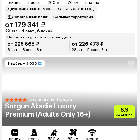
линия
песок
200 м
70 км
платно
Двухкомнатные номера
Отзывы за этот год
Собственный пляж
Большая территория
от 179 341 ₽
29 авг. - 4 сент., 6 ночей
Выгодные туры на соседние даты
от 225 665 ₽
от 226 473 ₽
31 авг. - 8 сент., 8 н.
28 авг. - 5 сент., 8 н.
Кешбэк
+ 3 633
Титреенгель, Турция
Sorgun Akadia Luxury
8.9
Premium (Adults Only 16+)
34 отзыва
линия
песок
550 м
65 км
везде