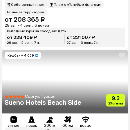
Собственный пляж
Пляж с «Голубым флагом»
Большая территория
от 208 365 ₽
29 авг. - 4 сент., 6 ночей
Выгодные туры на соседние даты
от 228 409 ₽
от 231 007 ₽
29 авг. - 5 сент., 7 н.
27 авг. - 3 сент., 7 н.
Кешбэк
+ 4 659
Соргун, Турция
9.3
Sueno Hotels Beach Side
23 отзыва
линия
песок
200 м
60 км
везде