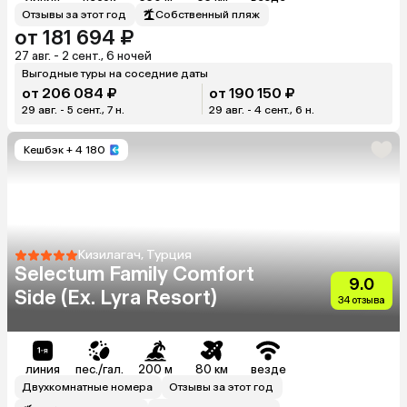
Отзывы за этот год
Собственный пляж
от 181 694 ₽
27 авг. - 2 сент., 6 ночей
Выгодные туры на соседние даты
от 206 084 ₽
от 190 150 ₽
29 авг. - 5 сент., 7 н.
29 авг. - 4 сент., 6 н.
Кешбэк
+ 4 180
Кизилагач, Турция
Selectum Family Comfort
9.0
Side (Ex. Lyra Resort)
34 отзыва
линия
пес./гал.
200 м
80 км
везде
Двухкомнатные номера
Отзывы за этот год