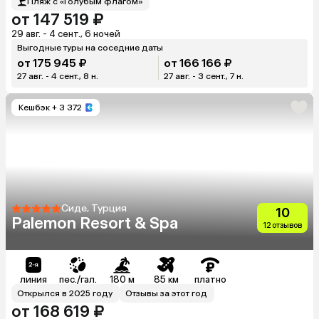
Пляж с «Голубым флагом»
от 147 519 ₽
29 авг. - 4 сент., 6 ночей
Выгодные туры на соседние даты
от 175 945 ₽
от 166 166 ₽
27 авг. - 4 сент., 8 н.
27 авг. - 3 сент., 7 н.
Кешбэк
+ 3 372
Сиде, Турция
10
Palemon Resort & Spa
12 отзывов
линия
пес./гал.
180 м
85 км
платно
Открылся в 2025 году
Отзывы за этот год
от 168 619 ₽