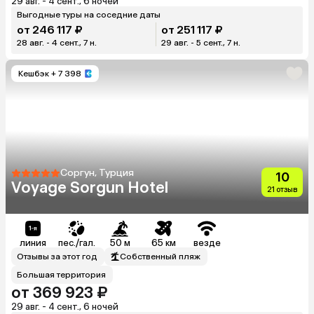
29 авг. - 4 сент., 6 ночей
Выгодные туры на соседние даты
от 246 117 ₽
от 251 117 ₽
28 авг. - 4 сент., 7 н.
29 авг. - 5 сент., 7 н.
Кешбэк
+ 7 398
Соргун, Турция
10
Voyage Sorgun Hotel
21 отзыв
линия
пес./гал.
50 м
65 км
везде
Отзывы за этот год
Собственный пляж
Большая территория
от 369 923 ₽
29 авг. - 4 сент., 6 ночей