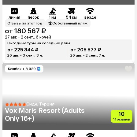
линия
песок
1 км
54 км
везде
Отзывы за этот год
Собственный пляж
от 180 567 ₽
27 авг. - 2 сент., 6 ночей
Выгодные туры на соседние даты
от 225 344 ₽
от 205 577 ₽
26 авг. - 3 сент., 8 н.
26 авг. - 2 сент., 7 н.
Кешбэк
+ 3 929
Сиде, Турция
Vox Maris Resort (Adults
10
Only 16+)
11 отзывов