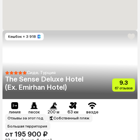
Кешбэк
+ 3 918
Сиде, Турция
The Sense Deluxe Hotel
9.3
(Ex. Emirhan Hotel)
67 отзывов
линия
песок
200 м
63 км
везде
Отзывы за этот год
Собственный пляж
Большая территория
от 195 900 ₽