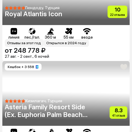
Гюндоду, Турция
10
Royal Atlantis Icon
22 отзыва
линия
пес./гал.
360 м
55 км
везде
Отзывы за этот год
Открылся в 2024 году
от 248 778 ₽
27 авг. - 2 сент., 6 ночей
Кешбэк
+ 3 558
Кизилагач, Турция
Asteria Family Resort Side
8.3
(Ex. Euphoria Palm Beach
41 отзыв
Resort)