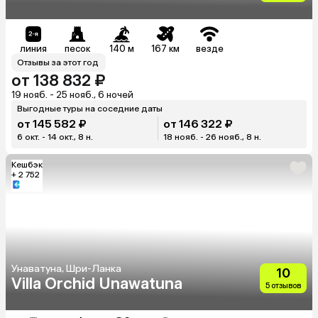
линия
песок
140 м
167 км
везде
Отзывы за этот год
от 138 832 ₽
19 нояб. - 25 нояб., 6 ночей
Выгодные туры на соседние даты
от 145 582 ₽
от 146 322 ₽
6 окт. - 14 окт., 8 н.
18 нояб. - 26 нояб., 8 н.
Кешбэк
+ 2 752
Унаватуна, Шри-Ланка
10
Villa Orchid Unawatuna
5 отзывов