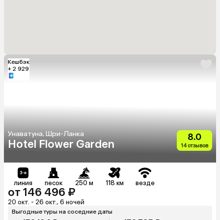
Кешбэк
+ 2 929
Унаватуна, Шри-Ланка
8.0
Hotel Flower Garden
14 отзывов
линия
песок
250 м
118 км
везде
от 146 496 ₽
20 окт. - 26 окт., 6 ночей
Выгодные туры на соседние даты