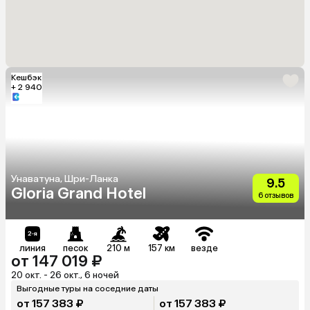
Кешбэк
+ 2 940
Унаватуна, Шри-Ланка
9.5
Gloria Grand Hotel
6 отзывов
линия
песок
210 м
157 км
везде
от 147 019 ₽
20 окт. - 26 окт., 6 ночей
Выгодные туры на соседние даты
от 157 383 ₽
от 157 383 ₽