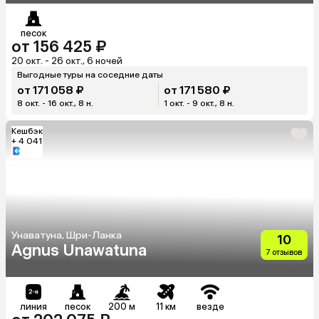
песок
от 156 425 ₽
20 окт. - 26 окт., 6 ночей
Выгодные туры на соседние даты
от 171 058 ₽
от 171 580 ₽
8 окт. - 16 окт., 8 н.
1 окт. - 9 окт., 8 н.
Кешбэк
+ 4 041
Унаватуна, Шри-Ланка
10
Agnus Unawatuna
7 отзывов
линия
песок
200 м
11 км
везде