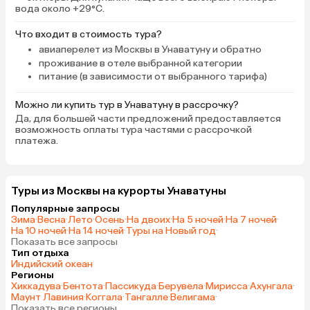
вода около +29°C.
Что входит в стоимость тура?
авиаперелет из Москвы в Унаватуну и обратно
проживание в отеле выбранной категории
питание (в зависимости от выбранного тарифа)
Можно ли купить тур в Унаватуну в рассрочку?
Да, для большей части предложений предоставляется
возможность оплаты тура частями с рассрочкой
платежа.
Туры из Москвы на курорты Унаватуны
Популярные запросы
Зима
·
Весна
·
Лето
·
Осень
·
На двоих
·
На 5 ночей
·
На 7 ночей
·
На 10 ночей
·
На 14 ночей
·
Туры на Новый год
·
Показать все запросы
Тип отдыха
Индийский океан
Регионы
Хиккадува
·
Бентота
·
Пассикуда
·
Берувела
·
Мирисса
·
Ахунгала
·
Маунт Лавиния
·
Коггала
·
Тангалле
·
Велигама
·
Показать все регионы