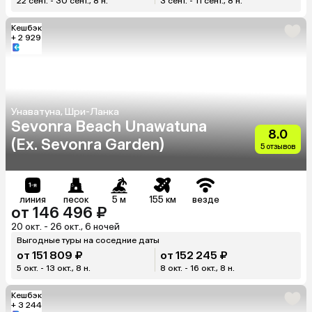
22 сент. - 30 сент., 8 н.
3 сент. - 11 сент., 8 н.
Кешбэк
+ 2 929
Унаватуна, Шри-Ланка
Sevonra Beach Unawatuna
8.0
(Ex. Sevonra Garden)
5 отзывов
линия
песок
5 м
155 км
везде
от 146 496 ₽
20 окт. - 26 окт., 6 ночей
Выгодные туры на соседние даты
от 151 809 ₽
от 152 245 ₽
5 окт. - 13 окт., 8 н.
8 окт. - 16 окт., 8 н.
Кешбэк
+ 3 244