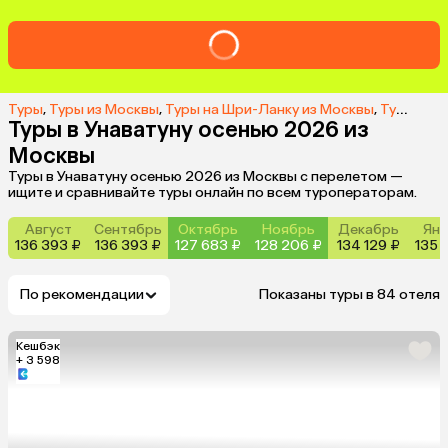
Туры
,
Туры из Москвы
,
Туры на Шри-Ланку из Москвы
,
Туры в Унаватуну из Москвы
Туры в Унаватуну осенью 2026 из
Москвы
Туры в Унаватуну осенью 2026 из Москвы с перелетом —
ищите и сравнивайте туры онлайн по всем туроператорам.
Август
Сентябрь
Октябрь
Ноябрь
Декабрь
Янв
136 393 ₽
136 393 ₽
127 683 ₽
128 206 ₽
134 129 ₽
135 
По рекомендации
Показаны туры в 84 отеля
Кешбэк
+ 3 598