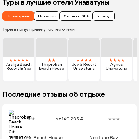
Туры в лучшие отели Унаватуны
Популярные
Пляжные
Отели со SPA
5 звезд
Туры в популярные у гостей отели
★
★
★
★
★
★
★
★
★
★
★
★
★
★
★
Araliya Beach
Thaproban
Joe’S Resort
Agnus
Resort & Spa
Beach House
Unawatuna
Unawatuna
Последние отзывы об отдыхе
★★
от 140 205 ₽
★★★
Thaproban Beach House
Neptune Bay