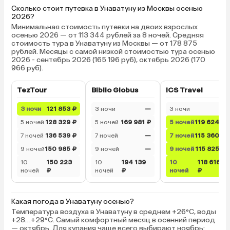
Сколько стоит путевка в Унаватуну из Москвы осенью
2026?
Минимальная стоимость путевки на двоих взрослых
осенью 2026 — от 113 344 рублей за 8 ночей. Средняя
стоимость тура в Унаватуну из Москвы — от 178 875
рублей. Месяцы с самой низкой стоимостью тура осенью
2026 - сентябрь 2026 (165 196 руб), октябрь 2026 (170
966 руб).
TezTour
Biblio Globus
ICS Travel
3 ночи
121 853 ₽
3 ночи
—
3 ночи
—
5 ночей
128 329 ₽
5 ночей
169 981 ₽
5 ночей
119 624 ₽
7 ночей
136 539 ₽
7 ночей
—
7 ночей
115 360 ₽
9 ночей
150 985 ₽
9 ночей
—
9 ночей
115 825 ₽
10
150 223
10
194 139
10
118 616
ночей
₽
ночей
₽
ночей
₽
Какая погода в Унаватуну осенью?
Температура воздуха в Унаватуну в среднем +26°C, воды
+28…+29°C. Самый комфортный месяц в осенний период
— октябрь. Для купания чаще всего выбирают ноябрь: