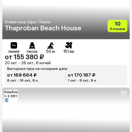
Унаватуна, Шри-Ланка
10
Thaproban Beach House
6 отзывов
линия
песок
50 м
151 км
от 155 380 ₽
20 окт. - 26 окт., 6 ночей
Выгодные туры на соседние даты
от 169 664 ₽
от 170 187 ₽
8 окт. - 16 окт., 8 н.
1 окт. - 9 окт., 8 н.
Кешбэк
+ 2 881