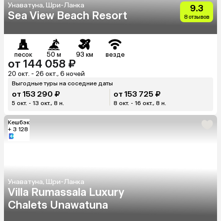
Унаватуна, Шри-Ланка
9.3
Sea View Beach Resort
8 отзывов
песок
50 м
93 км
везде
от 144 058 ₽
20 окт. - 26 окт., 6 ночей
Выгодные туры на соседние даты
от 153 290 ₽
от 153 725 ₽
5 окт. - 13 окт., 8 н.
8 окт. - 16 окт., 8 н.
Кешбэк
+ 3 128
Унаватуна, Шри-Ланка
Villa Rumassala Luxury
Chalets Unawatuna