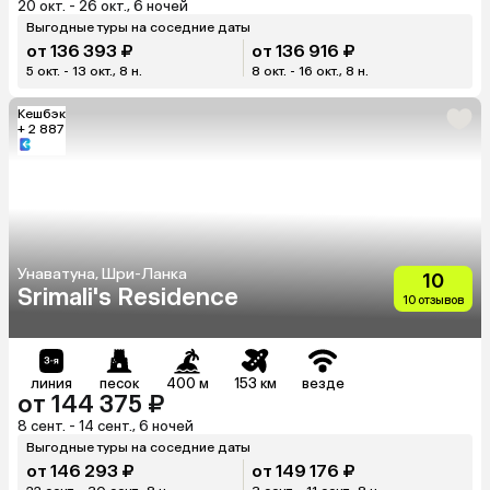
20 окт. - 26 окт., 6 ночей
Выгодные туры на соседние даты
от 136 393 ₽
от 136 916 ₽
5 окт. - 13 окт., 8 н.
8 окт. - 16 окт., 8 н.
Кешбэк
+ 2 887
Унаватуна, Шри-Ланка
10
Srimali's Residence
10 отзывов
линия
песок
400 м
153 км
везде
от 144 375 ₽
8 сент. - 14 сент., 6 ночей
Выгодные туры на соседние даты
от 146 293 ₽
от 149 176 ₽