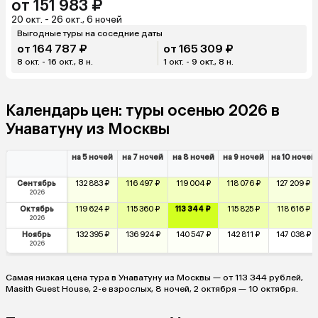
от 151 983 ₽
20 окт. - 26 окт., 6 ночей
Выгодные туры на соседние даты
от 164 787 ₽
от 165 309 ₽
8 окт. - 16 окт., 8 н.
1 окт. - 9 окт., 8 н.
Календарь цен: туры осенью 2026 в
Унаватуну из Москвы
на 5 ночей
на 7 ночей
на 8 ночей
на 9 ночей
на 10 ночей
Сентябрь
132 883 ₽
116 497 ₽
119 004 ₽
118 076 ₽
127 209 ₽
2026
Октябрь
119 624 ₽
115 360 ₽
113 344 ₽
115 825 ₽
118 616 ₽
2026
Ноябрь
132 395 ₽
136 924 ₽
140 547 ₽
142 811 ₽
147 038 ₽
2026
Самая низкая цена тура в Унаватуну из Москвы — от 113 344 рублей,
Masith Guest House, 2-е взрослых, 8 ночей, 2 октября — 10 октября.