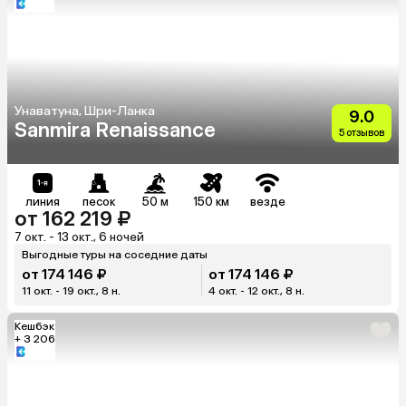
Унаватуна, Шри-Ланка
9.0
Sanmira Renaissance
5 отзывов
линия
песок
50 м
150 км
везде
от 162 219 ₽
7 окт. - 13 окт., 6 ночей
Выгодные туры на соседние даты
от 174 146 ₽
от 174 146 ₽
11 окт. - 19 окт., 8 н.
4 окт. - 12 окт., 8 н.
Кешбэк
+ 3 206