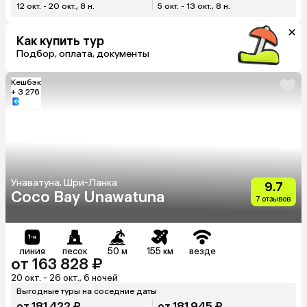
12 окт. - 20 окт., 8 н.
5 окт. - 13 окт., 8 н.
Как купить тур
Подбор, оплата, документы
Кешбэк
+ 3 276
Унаватуна, Шри-Ланка
9.7
Coco Bay Unawatuna
7 отзывов
линия
песок
50 м
155 км
везде
от 163 828 ₽
20 окт. - 26 окт., 6 ночей
Выгодные туры на соседние даты
от 181 422 ₽
от 181 945 ₽