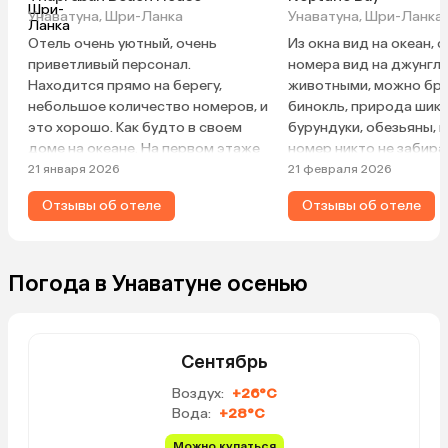
Унаватуна, Шри-Ланка
Унаватуна, Шри-Ланка
Отель очень уютный, очень
Из окна вид на океан, 
приветливый персонал.
номера вид на джунгли
Находится прямо на берегу,
животными, можно бр
небольшое количество номеров, и
бинокль, природа шика
это хорошо. Как будто в своем
бурундуки, обезьяны, п
доме на океане. На первом этаже
номер никто не забира
ресторан. Так как это бутиковый
Наблюдали издалека. 
21 января 2026
21 февраля 2026
отель, то нет шведского стола. Но
просторные, в нашем 
Отзывы об отеле
Отзывы об отеле
все, что готовят, очень вкусно.
работало, один раз не
Расположен на туристической
горячей воды из-за ав
улице — вокруг много кафе и
неподалёку, но отель в
ресторанов, магазинчиков.
виноват. Уборка, вода 
Погода в Унаватуне осенью
полотенца для душа и 
запросу без проблем,
вопросы готовы реши
администраторы отеля
Сентябрь
ресепшен. Завтраки по
Воздух:
+26°C
каждый день предлага
Вода:
+28°C
сосиски, тосты с джем
маслом, смузи только
Можно купаться