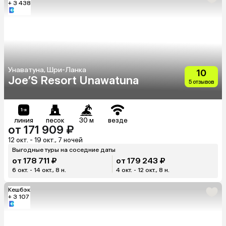
+ 3 438
Унаватуна, Шри-Ланка
10
Joe’S Resort Unawatuna
5 отзывов
линия
песок
30 м
везде
от 171 909 ₽
12 окт. - 19 окт., 7 ночей
Выгодные туры на соседние даты
от 178 711 ₽
от 179 243 ₽
6 окт. - 14 окт., 8 н.
4 окт. - 12 окт., 8 н.
Кешбэк
+ 3 107