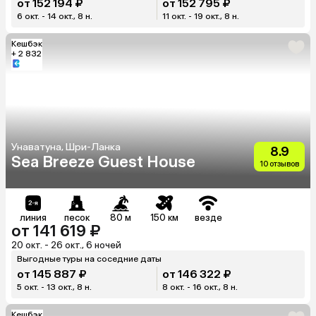
от 152 194 ₽
от 152 795 ₽
6 окт. - 14 окт., 8 н.
11 окт. - 19 окт., 8 н.
Кешбэк
+ 2 832
Унаватуна, Шри-Ланка
8.9
Sea Breeze Guest House
10 отзывов
линия
песок
80 м
150 км
везде
от 141 619 ₽
20 окт. - 26 окт., 6 ночей
Выгодные туры на соседние даты
от 145 887 ₽
от 146 322 ₽
5 окт. - 13 окт., 8 н.
8 окт. - 16 окт., 8 н.
Кешбэк