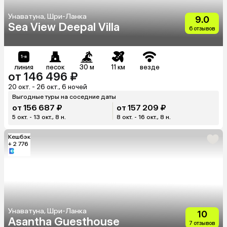
Унаватуна, Шри-Ланка
9.0
Sea View Deepal Villa
6 отзывов
линия
песок
30 м
11 км
везде
от 146 496 ₽
20 окт. - 26 окт., 6 ночей
Выгодные туры на соседние даты
от 156 687 ₽
от 157 209 ₽
5 окт. - 13 окт., 8 н.
8 окт. - 16 окт., 8 н.
Кешбэк
+ 2 776
Унаватуна, Шри-Ланка
10
Asantha Guesthouse
7 отзывов