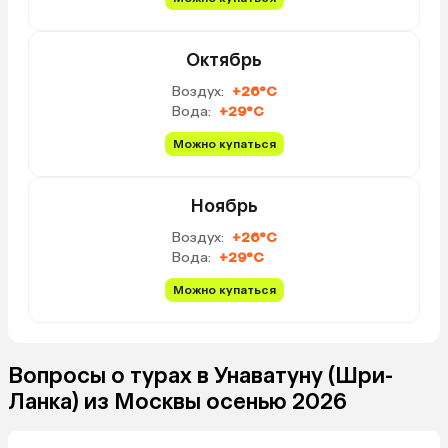
из свежих фруктов и б
сэндвичи. В целом зав
Октябрь
однообразные, но нае
Пляж чистый, шезлонги
Воздух:
+26°C
отеля, их немного, но н
Вода:
+29°C
отеля всегда хватало.
территория понравила
Можно купаться
чем у других. Отель на
середине пляжной лин
Ноябрь
меньше волны, поэтом
комфортно купались в 
Воздух:
+26°C
Вода:
+29°C
Можно купаться
Вопросы о турах в Унаватуну (Шри-
Ланка) из Москвы осенью 2026