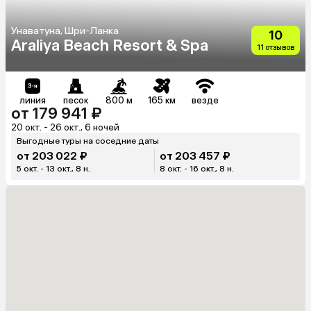
Унаватуна, Шри-Ланка
10
Araliya Beach Resort & Spa
11 отзывов
линия
песок
800 м
165 км
везде
от 179 941 ₽
20 окт. - 26 окт., 6 ночей
Выгодные туры на соседние даты
от 203 022 ₽
от 203 457 ₽
5 окт. - 13 окт., 8 н.
8 окт. - 16 окт., 8 н.