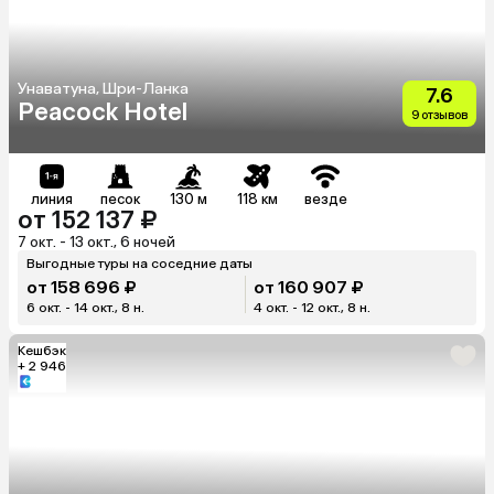
Унаватуна, Шри-Ланка
7.6
Peacock Hotel
9 отзывов
линия
песок
130 м
118 км
везде
от 152 137 ₽
7 окт. - 13 окт., 6 ночей
Выгодные туры на соседние даты
от 158 696 ₽
от 160 907 ₽
6 окт. - 14 окт., 8 н.
4 окт. - 12 окт., 8 н.
Кешбэк
+ 2 946