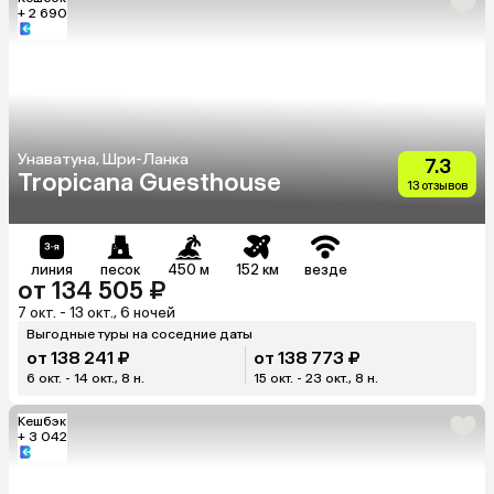
+ 2 690
Унаватуна, Шри-Ланка
7.3
Tropicana Guesthouse
13 отзывов
линия
песок
450 м
152 км
везде
от 134 505 ₽
7 окт. - 13 окт., 6 ночей
Выгодные туры на соседние даты
от 138 241 ₽
от 138 773 ₽
6 окт. - 14 окт., 8 н.
15 окт. - 23 окт., 8 н.
Кешбэк
+ 3 042