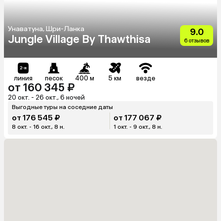
Унаватуна, Шри-Ланка
9.0
Jungle Village By Thawthisa
6 отзывов
линия
песок
400 м
5 км
везде
от 160 345 ₽
20 окт. - 26 окт., 6 ночей
Выгодные туры на соседние даты
от 176 545 ₽
от 177 067 ₽
8 окт. - 16 окт., 8 н.
1 окт. - 9 окт., 8 н.