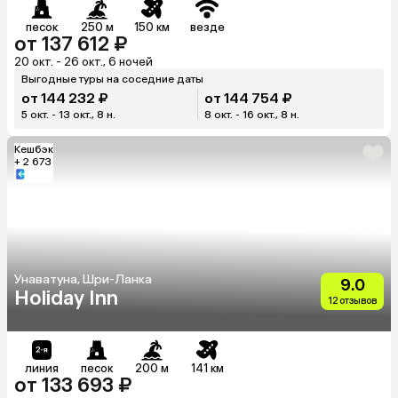
песок
250 м
150 км
везде
от 137 612 ₽
20 окт. - 26 окт., 6 ночей
Выгодные туры на соседние даты
от 144 232 ₽
от 144 754 ₽
5 окт. - 13 окт., 8 н.
8 окт. - 16 окт., 8 н.
Кешбэк
+ 2 673
Унаватуна, Шри-Ланка
9.0
Holiday Inn
12 отзывов
линия
песок
200 м
141 км
от 133 693 ₽