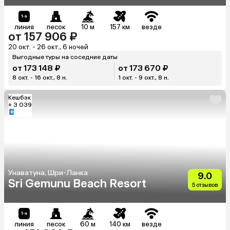
линия
песок
10 м
157 км
везде
от 157 906 ₽
20 окт. - 26 окт., 6 ночей
Выгодные туры на соседние даты
от 173 148 ₽
от 173 670 ₽
8 окт. - 16 окт., 8 н.
1 окт. - 9 окт., 8 н.
Кешбэк
+ 3 039
Унаватуна, Шри-Ланка
9.0
Sri Gemunu Beach Resort
5 отзывов
линия
песок
60 м
140 км
везде