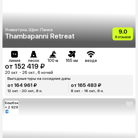
Унаватуна, Шри-Ланка
9.0
Thambapanni Retreat
8 отзывов
линия
песок
100 м
165 км
везде
от 152 419 ₽
20 окт. - 26 окт., 6 ночей
Выгодные туры на соседние даты
от 164 961 ₽
от 165 483 ₽
12 окт. - 20 окт., 8 н.
8 окт. - 16 окт., 8 н.
Кешбэк
+ 2 929