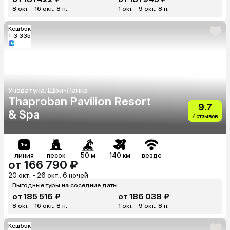
8 окт. - 16 окт., 8 н.
1 окт. - 9 окт., 8 н.
Кешбэк
+ 3 335
Унаватуна, Шри-Ланка
Thaproban Pavilion Resort
9.7
& Spa
7 отзывов
линия
песок
50 м
140 км
везде
от 166 790 ₽
20 окт. - 26 окт., 6 ночей
Выгодные туры на соседние даты
от 185 516 ₽
от 186 038 ₽
8 окт. - 16 окт., 8 н.
1 окт. - 9 окт., 8 н.
Кешбэк