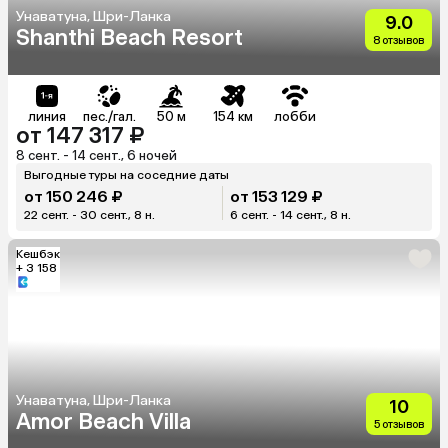
Унаватуна, Шри-Ланка
9.0
Shanthi Beach Resort
8 отзывов
линия
пес./гал.
50 м
154 км
лобби
от 147 317 ₽
8 сент. - 14 сент., 6 ночей
Выгодные туры на соседние даты
от 150 246 ₽
от 153 129 ₽
22 сент. - 30 сент., 8 н.
6 сент. - 14 сент., 8 н.
Кешбэк
+ 3 158
Унаватуна, Шри-Ланка
10
Amor Beach Villa
5 отзывов