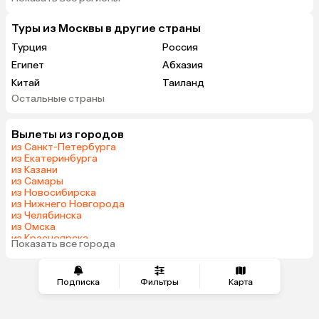
Туры из Москвы в другие страны
Турция
Россия
Египет
Абхазия
Китай
Таиланд
Остальные страны
ОАЭ
Вьетнам
Мальдивы
Тунис
Вылеты из городов
Грузия
Танзания
из Санкт-Петербурга
Индонезия
Армения
из Екатеринбурга
из Казани
Шри-Ланка
Сейшелы
из Самары
Казахстан
Азербайджан
из Новосибирска
из Нижнего Новгорода
Узбекистан
Маврикий
из Челябинска
Черногория
Индия
из Омска
из Красноярска
Сербия
Марокко
Показать все города
из Волгограда
Катар
Кипр
Южная Корея
Малайзия
Подписка
Фильтры
Карта
Оман
Иордания
Филиппины
Киргизия